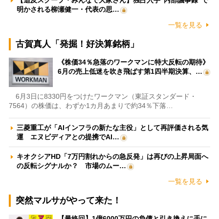
【追及スクープ・みんなで大家さん】独占入手“内部議事録”で
明かされる柳瀬健一・代表の思…
一覧を見る
古賀真人「発掘！好決算銘柄」
《株価34％急落のワークマンに特大反転の期待》
6月の売上低迷を吹き飛ばす第1四半期決算、…
6月3日に8330円をつけたワークマン（東証スタンダード・
7564）の株価は、わずか1カ月あまりで約34％下落…
三菱重工が「AIインフラの新たな主役」として再評価される気
運 エヌビディアとの提携でAI…
キオクシアHD「7万円割れからの急反発」は再びの上昇局面へ
の反転シグナルか？ 市場のムー…
一覧を見る
突然マルサがやって来た！
【最終回】1億6000万円の負債と引き換えに手に