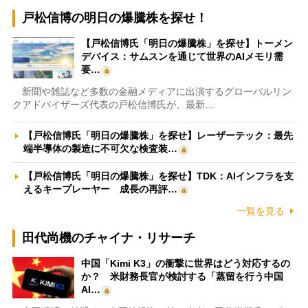
戸松信博の明日の爆騰株を探せ！
【戸松信博氏「明日の爆騰株」を探せ】トーメン
デバイス：サムスンを通じて世界のAIメモリ需
要…
新聞や雑誌など多数の金融メディアに出演するグローバルリン
クアドバイザーズ代表の戸松信博氏が、最新…
【戸松信博氏「明日の爆騰株」を探せ】レーザーテック：最先
端半導体の製造に不可欠な検査装…
【戸松信博氏「明日の爆騰株」を探せ】TDK：AIインフラを支
えるキープレーヤー 成長の再評…
一覧を見る
田代尚機のチャイナ・リサーチ
中国「Kimi K3」の衝撃に世界はどう対応するの
か？ 米財務長官が検討する「蒸留を行う中国
AI…