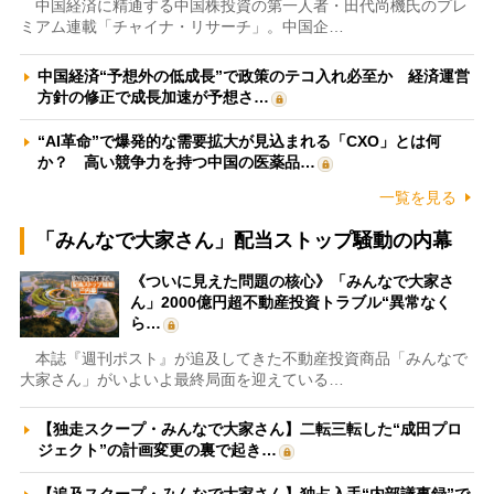
中国経済に精通する中国株投資の第一人者・田代尚機氏のプレ
ミアム連載「チャイナ・リサーチ」。中国企…
中国経済“予想外の低成長”で政策のテコ入れ必至か 経済運営
方針の修正で成長加速が予想さ…
“AI革命”で爆発的な需要拡大が見込まれる「CXO」とは何
か？ 高い競争力を持つ中国の医薬品…
一覧を見る
「みんなで大家さん」配当ストップ騒動の内幕
《ついに見えた問題の核心》「みんなで大家さ
ん」2000億円超不動産投資トラブル“異常なく
ら…
本誌『週刊ポスト』が追及してきた不動産投資商品「みんなで
大家さん」がいよいよ最終局面を迎えている…
【独走スクープ・みんなで大家さん】二転三転した“成田プロ
ジェクト”の計画変更の裏で起き…