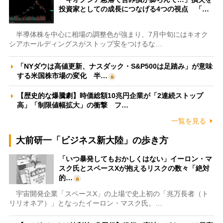
投資家としての成長につなげる4つの視点 「…
半導体株を中心に相場の調整色が強まり、7月中旬にはキオク
シアホールディングスがストップ安をつけるな…
「NYダウは高値更新、ナスダック・S&P500は足踏み」が意味
する米国株市場の変化 半…
【歴史的な爆騰劇】時価総額10兆円企業が「2連続ストップ
高」「制限値幅拡大」の衝撃 フ…
一覧を見る
大前研一「ビジネス新大陸」の歩き方
「いつ暴発してもおかしくはない」イーロン・マ
スク氏とスペースXが抱えるリスクの数々「絶対
的…
宇宙開発企業「スペースX」の上場で史上初の「兆万長者（ト
リリオネア）」となったイーロン・マスク氏。…