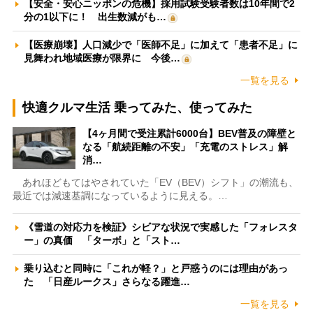
【安全・安心ニッポンの危機】採用試験受験者数は10年間で2
分の1以下に！ 出生数減がも…
【医療崩壊】人口減少で「医師不足」に加えて「患者不足」に
見舞われ地域医療が限界に 今後…
一覧を見る
快適クルマ生活 乗ってみた、使ってみた
【4ヶ月間で受注累計6000台】BEV普及の障壁と
なる「航続距離の不安」「充電のストレス」解
消…
あれほどもてはやされていた「EV（BEV）シフト」の潮流も、
最近では減速基調になっているように見える。…
《雪道の対応力を検証》シビアな状況で実感した「フォレスタ
ー」の真価 「ターボ」と「スト…
乗り込むと同時に「これが軽？」と戸惑うのには理由があっ
た 「日産ルークス」さらなる躍進…
一覧を見る