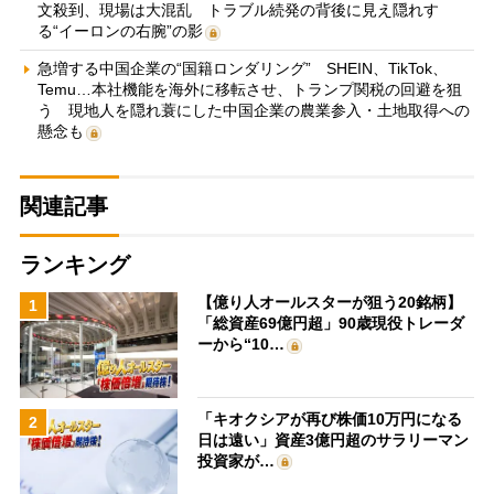
文殺到、現場は大混乱 トラブル続発の背後に見え隠れす
る“イーロンの右腕”の影
急増する中国企業の“国籍ロンダリング” SHEIN、TikTok、
Temu…本社機能を海外に移転させ、トランプ関税の回避を狙
う 現地人を隠れ蓑にした中国企業の農業参入・土地取得への
懸念も
関連記事
ランキング
【億り人オールスターが狙う20銘柄】
1
「総資産69億円超」90歳現役トレーダ
ーから“10…
「キオクシアが再び株価10万円になる
2
日は遠い」資産3億円超のサラリーマン
投資家が…