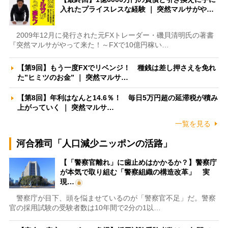
入れたプライスレスな経験 ｜ 突然マルサがや…
2009年12月に発行された元FXトレーダー・磯貝清明氏の著書
『突然マルサがやって来た！～FXで10億円稼い…
【第9回】もう一度FXでリベンジ！ 種銭は差し押さえを免れ
た”ヒミツのお金” ｜ 突然マルサ…
【第8回】年利はなんと14.6％！ 毎日5万円超の延滞税が積み
上がっていく ｜ 突然マルサ…
一覧を見る
河合雅司「人口減少ニッポンの活路」
【「警察官離れ」に歯止めはかかるか？】警察庁
が本気で取り組む「警察組織の構造改革」 実
現…
警察庁が目下、頭を悩ませているのが「警察官不足」だ。警察
官の採用試験の受験者数は10年間で2分の1以…