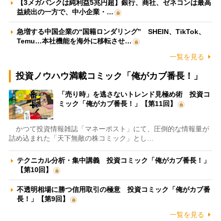
【3メガバンクは純利益5兆円超】銀行、商社、ゼネコンは最高
益続出の一方で、中小企業・…
急増する中国企業の“国籍ロンダリング” SHEIN、TikTok、
Temu…本社機能を海外に移転させ…
一覧を見る
投資ノウハウ満載コミック「俺がカブ番長！」
「売り時」を逃さないトレンド見極め術 投資コ
ミック「俺がカブ番長！」【第11回】
かつて投資情報雑誌「マネーポスト」にて、圧倒的な情報量が
詰め込まれた「天下無敵の株コミック」とし…
テクニカル分析・集中講義 投資コミック「俺がカブ番長！」
【第10回】
不透明相場に勝つ信用取引の極意 投資コミック「俺がカブ番
長！」【第9回】
一覧を見る