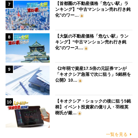
【首都圏の不動産価格「危ない駅」ラ
7
ンキング】“中古マンション売れ行き鈍
化”のワー…
【大阪の不動産価格「危ない駅」ラン
8
キング】“中古マンション売れ行き鈍
化”のワース…
《2年弱で資産17.5倍の元証券マンが
9
「キオクシア急落で次に狙う」5銘柄を
公開》10…
【キオクシア・ショックの後に狙う5銘
10
柄】イベント投資家の億り人・羽根英
樹氏が厳…
一覧を見る