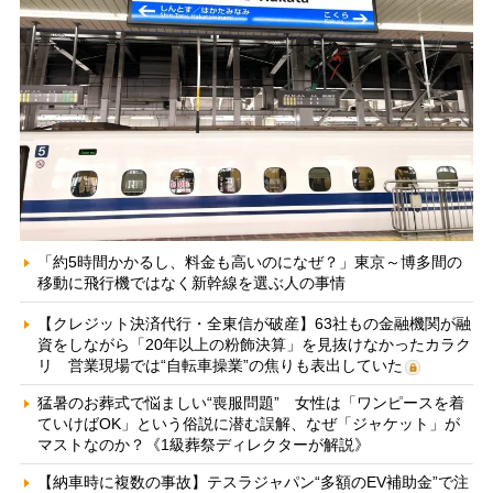
「約5時間かかるし、料金も高いのになぜ？」東京～博多間の
移動に飛行機ではなく新幹線を選ぶ人の事情
【クレジット決済代行・全東信が破産】63社もの金融機関が融
資をしながら「20年以上の粉飾決算」を見抜けなかったカラク
リ 営業現場では“自転車操業”の焦りも表出していた
猛暑のお葬式で悩ましい“喪服問題” 女性は「ワンピースを着
ていけばOK」という俗説に潜む誤解、なぜ「ジャケット」が
マストなのか？《1級葬祭ディレクターが解説》
【納車時に複数の事故】テスラジャパン“多額のEV補助金”で注