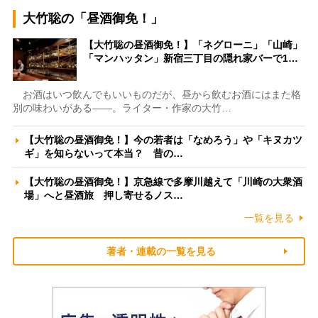
大竹聡の「昼酒御免！」
【大竹聡の昼酒御免！】「ネグローニ」「山崎」
「マンハッタン」新宿三丁目の隠れ家バーで1…
お酒はいつ飲んでもいいものだが、昼から飲むお酒にはまた格
別の味わいがある――。ライター・作家の大竹…
【大竹聡の昼酒御免！】今の若者は「なめろう」や「キヌカツ
ギ」を知らないって本当？ 昔の…
【大竹聡の昼酒御免！】京急線で多摩川越えて「川崎の大衆酒
場」へと昼酒旅 押し寄せるノス…
一覧を見る
著者・連載の一覧を見る