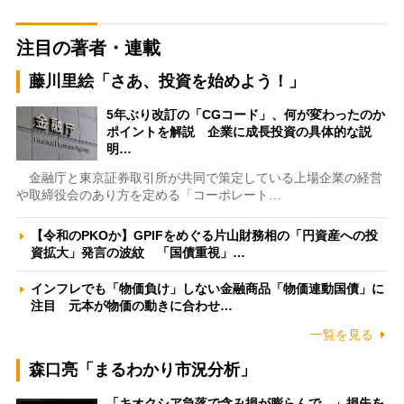
注目の著者・連載
藤川里絵「さあ、投資を始めよう！」
5年ぶり改訂の「CGコード」、何が変わったのか
ポイントを解説 企業に成長投資の具体的な説
明…
金融庁と東京証券取引所が共同で策定している上場企業の経営
や取締役会のあり方を定める「コーポレート…
【令和のPKOか】GPIFをめぐる片山財務相の「円資産への投
資拡大」発言の波紋 「国債重視」…
インフレでも「物価負け」しない金融商品「物価連動国債」に
注目 元本が物価の動きに合わせ…
一覧を見る
森口亮「まるわかり市況分析」
「キオクシア急落で含み損が膨らんで…」損失を