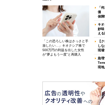
「何
価 
保障
キオ
妙味
える
「この恐ろしい株はさっさと手
【ク
放したい…」キオクシア株で
しな
500万円の利益を出した女性
現場
が“夢よもう一度”と再購入
急増
Te
現地