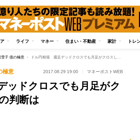
ア
ライフ
マネー
住まい・不動産
家計
トレ
雪子 億の極意
ドル円相場 週足デッドクロスでも月足がクロスしていない時の判断は
の極意
2017.08.29 19:00
マネーポストWEB
デッドクロスでも月足がク
の判断は
Loaded
:
100.00%
/