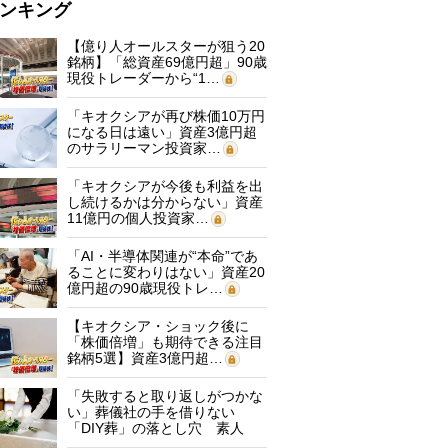
ンキング
【億り人オールスターが狙う20
銘柄】「総資産69億円超」90歳
現役トレーダーから“1…
「キオクシアが再び株価10万円
になる日は遠い」資産3億円超
のサラリーマン投資家…
「キオクシアが今後も利益を出
し続けるかは分からない」資産
11億円の個人投資家…
「AI・半導体関連が“本命”であ
ることに変わりはない」資産20
億円超の90歳現役トレ…
【キオクシア・ショック後に
「株価倍増」も期待できる注目
銘柄5選】資産3億円超…
「失敗すると取り返しがつかな
い」葬儀社の手を借りない
「DIY葬」の落とし穴 素人
に…