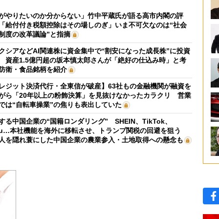
がやりたいのか分からない」竹中平蔵氏が語る高市内閣の評
「給付付き税額控除はその場しのぎ」いま不可欠なのは“社会
制度の改革議論”と指摘
クシアなどAI関連株に資金集中で“割安になった成長株”に投資
 資産1.5億円超の坂本慎太郎さんが「絶好の仕込み時」と考
防衛・食品銘柄を紹介
レジット決済代行・全東信が破産】63社もの金融機関が融資を
がら「20年以上の粉飾決算」を見抜けなかったカラクリ 営業
では“自転車操業”の焦りも表出していた
する中国企業の“国籍ロンダリング” SHEIN、TikTok、
mu…本社機能を海外に移転させ、トランプ関税の回避を狙う
人を隠れ蓑にした中国企業の農業参入・土地取得への懸念も