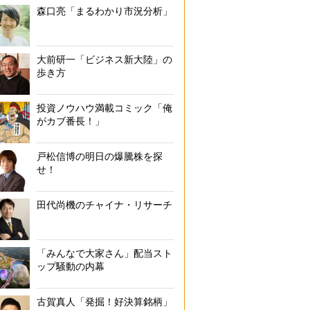
森口亮「まるわかり市況分析」
大前研一「ビジネス新大陸」の
歩き方
投資ノウハウ満載コミック「俺
がカブ番長！」
戸松信博の明日の爆騰株を探
せ！
田代尚機のチャイナ・リサーチ
「みんなで大家さん」配当スト
ップ騒動の内幕
古賀真人「発掘！好決算銘柄」