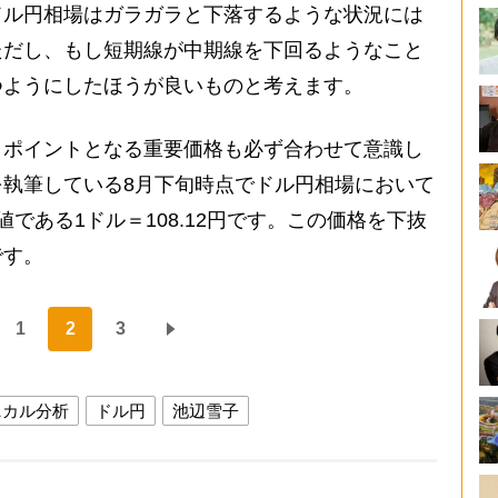
ドル円相場はガラガラと下落するような状況には
ただし、もし短期線が中期線を下回るようなこと
つようにしたほうが良いものと考えます。
ポイントとなる重要価格も必ず合わせて意識し
執筆している8月下旬時点でドル円相場において
である1ドル＝108.12円です。この価格を下抜
です。
1
2
3
ニカル分析
ドル円
池辺雪子