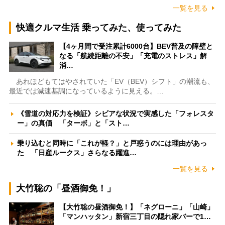
一覧を見る
快適クルマ生活 乗ってみた、使ってみた
【4ヶ月間で受注累計6000台】BEV普及の障壁と
なる「航続距離の不安」「充電のストレス」解
消…
あれほどもてはやされていた「EV（BEV）シフト」の潮流も、
最近では減速基調になっているように見える。…
《雪道の対応力を検証》シビアな状況で実感した「フォレスタ
ー」の真価 「ターボ」と「スト…
乗り込むと同時に「これが軽？」と戸惑うのには理由があっ
た 「日産ルークス」さらなる躍進…
一覧を見る
大竹聡の「昼酒御免！」
【大竹聡の昼酒御免！】「ネグローニ」「山崎」
「マンハッタン」新宿三丁目の隠れ家バーで1…