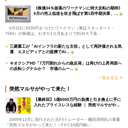
《株価34％急落のワークマンに特大反転の期待》
6月の売上低迷を吹き飛ばす第1四半期決算、…
6月3日に8330円をつけたワークマン（東証スタンダード・
7564）の株価は、わずか1カ月あまりで約34％下落…
三菱重工が「AIインフラの新たな主役」として再評価される気
運 エヌビディアとの提携でAI…
キオクシアHD「7万円割れからの急反発」は再びの上昇局面へ
の反転シグナルか？ 市場のムー…
一覧を見る
突然マルサがやって来た！
【最終回】1億6000万円の負債と引き換えに手に
入れたプライスレスな経験 ｜ 突然マルサがや…
2009年12月に発行された元FXトレーダー・磯貝清明氏の著書
『突然マルサがやって来た！～FXで10億円稼い…