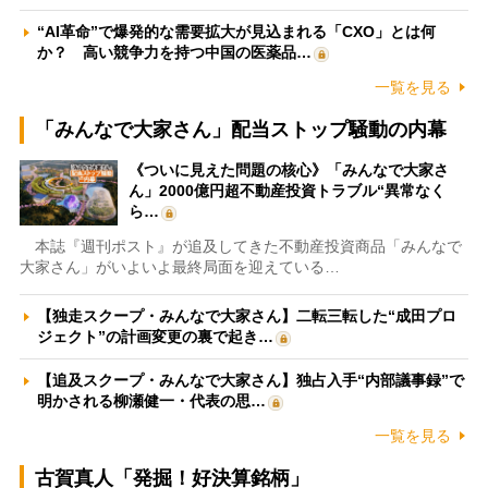
“AI革命”で爆発的な需要拡大が見込まれる「CXO」とは何
か？ 高い競争力を持つ中国の医薬品…
一覧を見る
「みんなで大家さん」配当ストップ騒動の内幕
《ついに見えた問題の核心》「みんなで大家さ
ん」2000億円超不動産投資トラブル“異常なく
ら…
本誌『週刊ポスト』が追及してきた不動産投資商品「みんなで
大家さん」がいよいよ最終局面を迎えている…
【独走スクープ・みんなで大家さん】二転三転した“成田プロ
ジェクト”の計画変更の裏で起き…
【追及スクープ・みんなで大家さん】独占入手“内部議事録”で
明かされる柳瀬健一・代表の思…
一覧を見る
古賀真人「発掘！好決算銘柄」