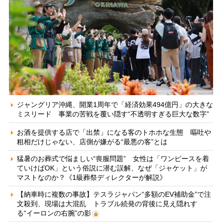
ジャングリア沖縄、開業1周年で「経済効果494億円」の大きな
ミスリード 事業の苦戦を覆い隠す“不透明すぎる巨大な数字”
お酒を提供する店で「出禁」になる客のトホホな生態 嘔吐や
粗相だけじゃない、店側が嫌がる“最悪の客”とは
猛暑のお葬式で悩ましい“喪服問題” 女性は「ワンピースを着
ていけばOK」という俗説に潜む誤解、なぜ「ジャケット」が
マストなのか？《1級葬祭ディレクターが解説》
【納車時に複数の事故】テスラジャパン“多額のEV補助金”で注
文殺到、現場は大混乱 トラブル続発の背後に見え隠れす
る“イーロンの右腕”の影