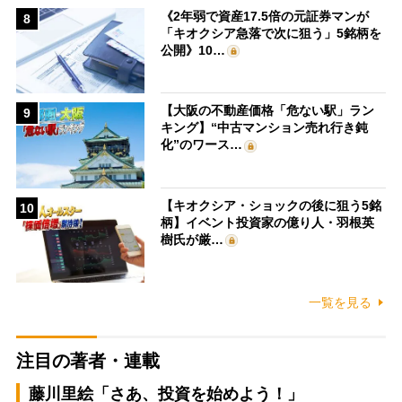
《2年弱で資産17.5倍の元証券マンが
8
「キオクシア急落で次に狙う」5銘柄を
公開》10…
【大阪の不動産価格「危ない駅」ラン
9
キング】“中古マンション売れ行き鈍
化”のワース…
【キオクシア・ショックの後に狙う5銘
10
柄】イベント投資家の億り人・羽根英
樹氏が厳…
一覧を見る
注目の著者・連載
藤川里絵「さあ、投資を始めよう！」