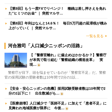
【第9回】もう一度FXでリベンジ！ 種銭は差し押さえを免れ
た”ヒミツのお金” ｜ 突然マルサ…
【第8回】年利はなんと14.6％！ 毎日5万円超の延滞税が積み
上がっていく ｜ 突然マルサ…
一覧を見る
河合雅司「人口減少ニッポンの活路」
【「警察官離れ」に歯止めはかかるか？】警察庁
が本気で取り組む「警察組織の構造改革」 実
現…
警察庁が目下、頭を悩ませているのが「警察官不足」だ。警察
官の採用試験の受験者数は10年間で2分の1以…
【安全・安心ニッポンの危機】採用試験受験者数は10年間で2
分の1以下に！ 出生数減がも…
【医療崩壊】人口減少で「医師不足」に加えて「患者不足」に
見舞われ地域医療が限界に 今後…