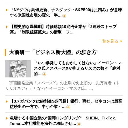
「NYダウは高値更新、ナスダック・S&P500は足踏み」が意味
する米国株市場の変化 半…
【歴史的な爆騰劇】時価総額10兆円企業が「2連続ストップ
高」「制限値幅拡大」の衝撃 フ…
一覧を見る
大前研一「ビジネス新大陸」の歩き方
「いつ暴発してもおかしくはない」イーロン・マ
スク氏とスペースXが抱えるリスクの数々「絶対
的…
宇宙開発企業「スペースX」の上場で史上初の「兆万長者（ト
リリオネア）」となったイーロン・マスク氏。…
【3メガバンクは純利益5兆円超】銀行、商社、ゼネコンは最高
益続出の一方で、中小企業・…
急増する中国企業の“国籍ロンダリング” SHEIN、TikTok、
Temu…本社機能を海外に移転させ…