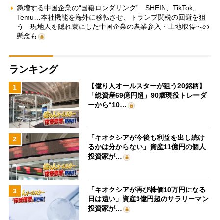
急増する中国企業の“国籍ロンダリング” SHEIN、TikTok、
Temu…本社機能を海外に移転させ、トランプ関税の回避を狙
う 現地人を隠れ蓑にした中国企業の農業参入・土地取得への
懸念も
ランキング
【億り人オールスターが狙う20銘柄】
1
「総資産69億円超」90歳現役トレーダ
ーから“10…
「キオクシアが今後も利益を出し続け
2
るかは分からない」資産11億円の個人
投資家が…
「キオクシアが再び株価10万円になる
3
日は遠い」資産3億円超のサラリーマン
投資家が…