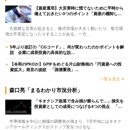
【資産運用】大災害時に慌てないために平時から
備えておきたい3つのポイント「資産の棚卸し…
大規模な災害が起きると、株式市場が大きく動いたり、取引環
境が不安定になったりすることがある。一方…
5年ぶり改訂の「CGコード」、何が変わったのかポイントを解
説 企業に成長投資の具体的な説…
【令和のPKOか】GPIFをめぐる片山財務相の「円資産への投
資拡大」発言の波紋 「国債重視」…
一覧を見る
森口亮「まるわかり市況分析」
「キオクシア急落で含み損が膨らんで…」損失を
投資家としての成長につなげる4つの視点 「…
半導体株を中心に相場の調整色が強まり、7月中旬にはキオク
シアホールディングスがストップ安をつけるな…