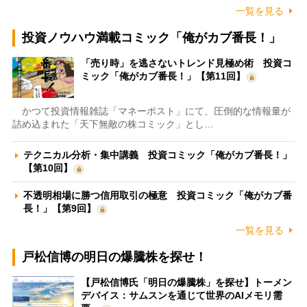
一覧を見る
投資ノウハウ満載コミック「俺がカブ番長！」
「売り時」を逃さないトレンド見極め術 投資コ
ミック「俺がカブ番長！」【第11回】
かつて投資情報雑誌「マネーポスト」にて、圧倒的な情報量が
詰め込まれた「天下無敵の株コミック」とし…
テクニカル分析・集中講義 投資コミック「俺がカブ番長！」
【第10回】
不透明相場に勝つ信用取引の極意 投資コミック「俺がカブ番
長！」【第9回】
一覧を見る
戸松信博の明日の爆騰株を探せ！
【戸松信博氏「明日の爆騰株」を探せ】トーメン
デバイス：サムスンを通じて世界のAIメモリ需