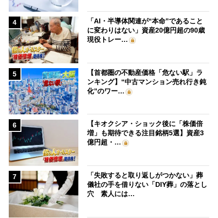
「AI・半導体関連が“本命”であること
4
に変わりはない」資産20億円超の90歳
現役トレー…
【首都圏の不動産価格「危ない駅」ラ
5
ンキング】“中古マンション売れ行き鈍
化”のワー…
【キオクシア・ショック後に「株価倍
6
増」も期待できる注目銘柄5選】資産3
億円超・…
「失敗すると取り返しがつかない」葬
7
儀社の手を借りない「DIY葬」の落とし
穴 素人には…