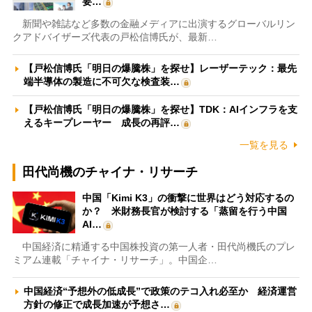
要…
新聞や雑誌など多数の金融メディアに出演するグローバルリン
クアドバイザーズ代表の戸松信博氏が、最新…
【戸松信博氏「明日の爆騰株」を探せ】レーザーテック：最先
端半導体の製造に不可欠な検査装…
【戸松信博氏「明日の爆騰株」を探せ】TDK：AIインフラを支
えるキープレーヤー 成長の再評…
一覧を見る
田代尚機のチャイナ・リサーチ
中国「Kimi K3」の衝撃に世界はどう対応するの
か？ 米財務長官が検討する「蒸留を行う中国
AI…
中国経済に精通する中国株投資の第一人者・田代尚機氏のプレ
ミアム連載「チャイナ・リサーチ」。中国企…
中国経済“予想外の低成長”で政策のテコ入れ必至か 経済運営
方針の修正で成長加速が予想さ…