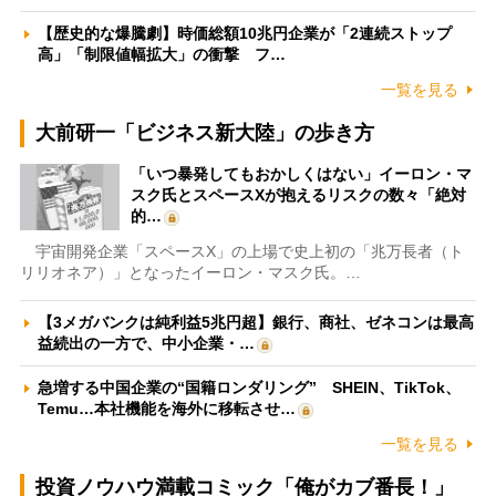
【歴史的な爆騰劇】時価総額10兆円企業が「2連続ストップ
高」「制限値幅拡大」の衝撃 フ…
一覧を見る
大前研一「ビジネス新大陸」の歩き方
「いつ暴発してもおかしくはない」イーロン・マ
スク氏とスペースXが抱えるリスクの数々「絶対
的…
宇宙開発企業「スペースX」の上場で史上初の「兆万長者（ト
リリオネア）」となったイーロン・マスク氏。…
【3メガバンクは純利益5兆円超】銀行、商社、ゼネコンは最高
益続出の一方で、中小企業・…
急増する中国企業の“国籍ロンダリング” SHEIN、TikTok、
Temu…本社機能を海外に移転させ…
一覧を見る
投資ノウハウ満載コミック「俺がカブ番長！」