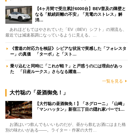
【4ヶ月間で受注累計6000台】BEV普及の障壁と
なる「航続距離の不安」「充電のストレス」解
消…
あれほどもてはやされていた「EV（BEV）シフト」の潮流も、
最近では減速基調になっているように見える。…
《雪道の対応力を検証》シビアな状況で実感した「フォレスタ
ー」の真価 「ターボ」と「スト…
乗り込むと同時に「これが軽？」と戸惑うのには理由があっ
た 「日産ルークス」さらなる躍進…
一覧を見る
大竹聡の「昼酒御免！」
【大竹聡の昼酒御免！】「ネグローニ」「山崎」
「マンハッタン」新宿三丁目の隠れ家バーで1…
お酒はいつ飲んでもいいものだが、昼から飲むお酒にはまた格
別の味わいがある――。ライター・作家の大竹…