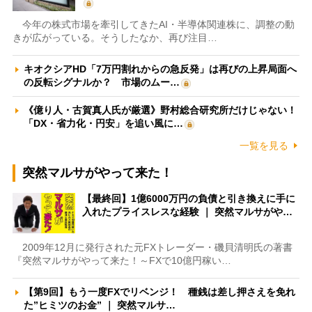
今年の株式市場を牽引してきたAI・半導体関連株に、調整の動
きが広がっている。そうしたなか、再び注目…
キオクシアHD「7万円割れからの急反発」は再びの上昇局面へ
の反転シグナルか？ 市場のムー…
《億り人・古賀真人氏が厳選》野村総合研究所だけじゃない！
「DX・省力化・円安」を追い風に…
一覧を見る
突然マルサがやって来た！
【最終回】1億6000万円の負債と引き換えに手に
入れたプライスレスな経験 ｜ 突然マルサがや…
2009年12月に発行された元FXトレーダー・磯貝清明氏の著書
『突然マルサがやって来た！～FXで10億円稼い…
【第9回】もう一度FXでリベンジ！ 種銭は差し押さえを免れ
た”ヒミツのお金” ｜ 突然マルサ…