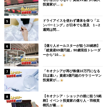
投資家が…
ドライアイスを使わず遺体を保つ「エ
5
ンバーミング」が日本でも普及 1～2
週間は問…
【億り人オールスターが狙う20銘柄】
6
「総資産69億円超」90歳現役トレーダ
ーから“10…
「キオクシアが再び株価10万円になる
7
日は遠い」資産3億円超のサラリーマン
投資家が…
【キオクシア・ショックの後に狙う5銘
8
柄】イベント投資家の億り人・羽根英
樹氏が厳…