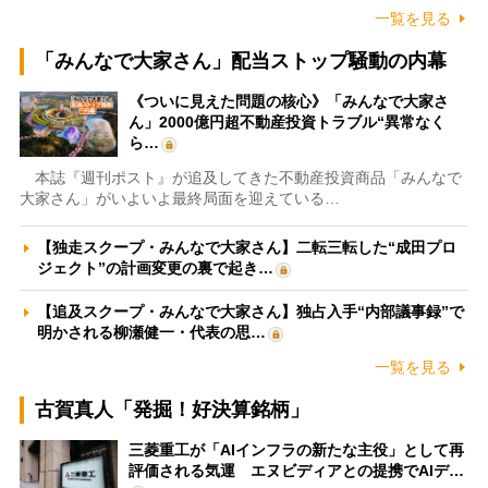
一覧を見る
「みんなで大家さん」配当ストップ騒動の内幕
《ついに見えた問題の核心》「みんなで大家さ
ん」2000億円超不動産投資トラブル“異常なく
ら…
本誌『週刊ポスト』が追及してきた不動産投資商品「みんなで
大家さん」がいよいよ最終局面を迎えている…
【独走スクープ・みんなで大家さん】二転三転した“成田プロ
ジェクト”の計画変更の裏で起き…
【追及スクープ・みんなで大家さん】独占入手“内部議事録”で
明かされる柳瀬健一・代表の思…
一覧を見る
古賀真人「発掘！好決算銘柄」
三菱重工が「AIインフラの新たな主役」として再
評価される気運 エヌビディアとの提携でAIデ…