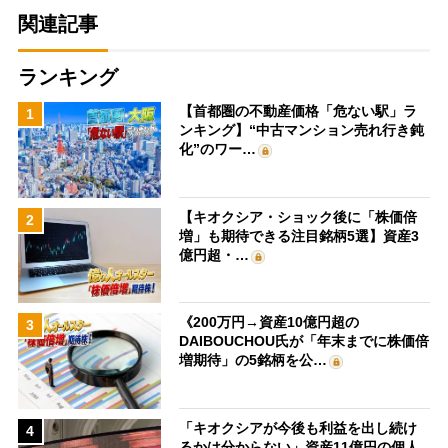
関連記事
ランキング
【首都圏の不動産価格「危ない駅」ラ
1
ンキング】“中古マンション売れ行き鈍
化”のワー…
【キオクシア・ショック後に「株価倍
2
増」も期待できる注目銘柄5選】資産3
億円超・…
《200万円→資産10億円超の
3
DAIBOUCHOU氏が「年末までに株価倍
増期待」の5銘柄を公…
「キオクシアが今後も利益を出し続け
4
るかは分からない」資産11億円の個人