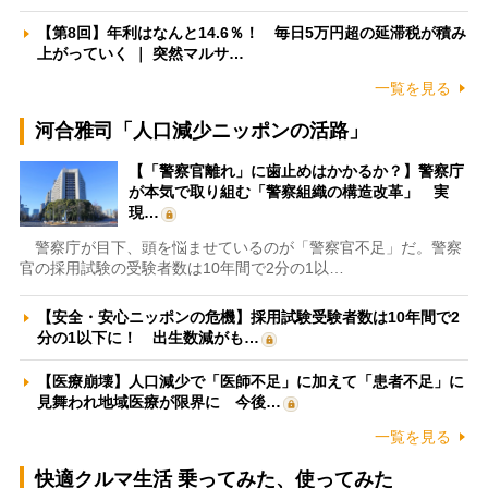
【第8回】年利はなんと14.6％！ 毎日5万円超の延滞税が積み
上がっていく ｜ 突然マルサ…
一覧を見る
河合雅司「人口減少ニッポンの活路」
【「警察官離れ」に歯止めはかかるか？】警察庁
が本気で取り組む「警察組織の構造改革」 実
現…
警察庁が目下、頭を悩ませているのが「警察官不足」だ。警察
官の採用試験の受験者数は10年間で2分の1以…
【安全・安心ニッポンの危機】採用試験受験者数は10年間で2
分の1以下に！ 出生数減がも…
【医療崩壊】人口減少で「医師不足」に加えて「患者不足」に
見舞われ地域医療が限界に 今後…
一覧を見る
快適クルマ生活 乗ってみた、使ってみた