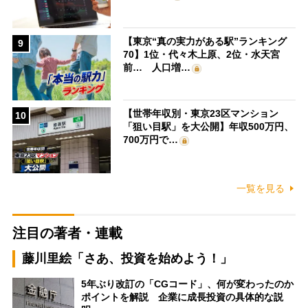
【東京“真の実力がある駅”ランキング
9
70】1位・代々木上原、2位・水天宮
前… 人口増…
【世帯年収別・東京23区マンション
10
「狙い目駅」を大公開】年収500万円、
700万円で…
一覧を見る
注目の著者・連載
藤川里絵「さあ、投資を始めよう！」
5年ぶり改訂の「CGコード」、何が変わったのか
ポイントを解説 企業に成長投資の具体的な説