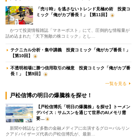
「売り時」を逃さないトレンド見極め術 投資コ
ミック「俺がカブ番長！」【第11回】
かつて投資情報雑誌「マネーポスト」にて、圧倒的な情報量が
詰め込まれた「天下無敵の株コミック」とし…
テクニカル分析・集中講義 投資コミック「俺がカブ番長！」
【第10回】
不透明相場に勝つ信用取引の極意 投資コミック「俺がカブ番
長！」【第9回】
一覧を見る
戸松信博の明日の爆騰株を探せ！
【戸松信博氏「明日の爆騰株」を探せ】トーメン
デバイス：サムスンを通じて世界のAIメモリ需
要…
新聞や雑誌など多数の金融メディアに出演するグローバルリン
クアドバイザーズ代表の戸松信博氏が、最新…