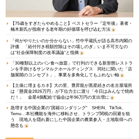
【75歳をすぎたらやめること】ベストセラー『定年後』著者・
楠木新氏が指南する老年期の好循環を呼び込む方法
「何がやりたいのか分からない」竹中平蔵氏が語る高市内閣の
評価 「給付付き税額控除はその場しのぎ」いま不可欠なの
は“社会保障制度の改革議論”と指摘
「30種類以上のパン食べ放題」で行列のできる新形態レストラ
ンを手掛けるサンマルクホールディングス 同社に聞いた「店
舗展開のコンセプト」、事業を多角化してもぶれない軸
【土俵に埋まるカネ】大の里、豊昇龍が黒星続きの名古屋場所
は「懸賞金2826万円」が下位力士に渡り「今日はみんなで焼肉
だ！」 金星4個配給で協会は年96万円の支出増に
急増する中国企業の“国籍ロンダリング” SHEIN、TikTok、
Temu…本社機能を海外に移転させ、トランプ関税の回避を狙
う 現地人を隠れ蓑にした中国企業の農業参入・土地取得への
懸念も