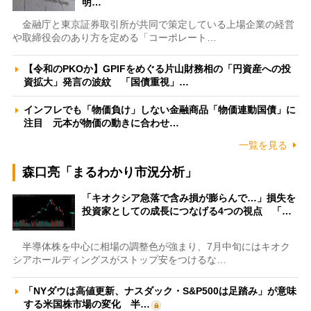
明…
金融庁と東京証券取引所が共同で策定している上場企業の経営
や取締役会のあり方を定める「コーポレート…
【令和のPKOか】GPIFをめぐる片山財務相の「円資産への投
資拡大」発言の波紋 「国債重視」…
インフレでも「物価負け」しない金融商品「物価連動国債」に
注目 元本が物価の動きに合わせ…
一覧を見る
森口亮「まるわかり市況分析」
「キオクシア急落で含み損が膨らんで…」損失を
投資家としての成長につなげる4つの視点 「…
半導体株を中心に相場の調整色が強まり、7月中旬にはキオク
シアホールディングスがストップ安をつけるな…
「NYダウは高値更新、ナスダック・S&P500は足踏み」が意味
する米国株市場の変化 半…