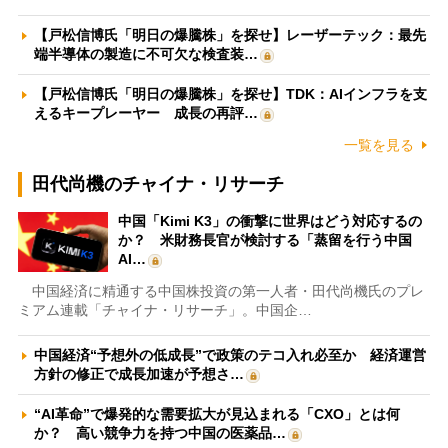
【戸松信博氏「明日の爆騰株」を探せ】レーザーテック：最先
端半導体の製造に不可欠な検査装…
【戸松信博氏「明日の爆騰株」を探せ】TDK：AIインフラを支
えるキープレーヤー 成長の再評…
一覧を見る
田代尚機のチャイナ・リサーチ
中国「Kimi K3」の衝撃に世界はどう対応するの
か？ 米財務長官が検討する「蒸留を行う中国
AI…
中国経済に精通する中国株投資の第一人者・田代尚機氏のプレ
ミアム連載「チャイナ・リサーチ」。中国企…
中国経済“予想外の低成長”で政策のテコ入れ必至か 経済運営
方針の修正で成長加速が予想さ…
“AI革命”で爆発的な需要拡大が見込まれる「CXO」とは何
か？ 高い競争力を持つ中国の医薬品…