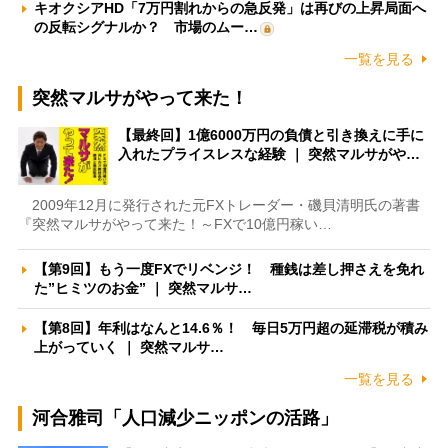
キオクシアHD「7万円割れからの急反発」は再びの上昇局面へ
の反転シグナルか？ 市場のムー…
一覧を見る
突然マルサがやって来た！
【最終回】1億6000万円の負債と引き換えに手に
入れたプライスレスな経験 ｜ 突然マルサがや…
2009年12月に発行された元FXトレーダー・磯貝清明氏の著書
『突然マルサがやって来た！～FXで10億円稼い…
【第9回】もう一度FXでリベンジ！ 種銭は差し押さえを免れ
た”ヒミツのお金” ｜ 突然マルサ…
【第8回】年利はなんと14.6％！ 毎日5万円超の延滞税が積み
上がっていく ｜ 突然マルサ…
一覧を見る
河合雅司「人口減少ニッポンの活路」