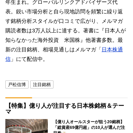
年生まれ。グローバルリンクアドバイザーズ代
表。鋭い市場分析と自ら現地訪問を頻繁に繰り返
す銘柄分析スタイルが口コミで広がり、メルマガ
購読者数は3万人以上に達する。著書に『日本人が
知らなかった海外投資 米国株』他著書多数。最
新の注目銘柄、相場見通しはメルマガ「
日本株通
信
」にて配信中。
戸松信博
注目銘柄
【特集】億り人が注目する日本株銘柄＆テー
マ
【億り人オールスターが狙う20銘柄】
「総資産69億円超」の10人が選んだ注
目株