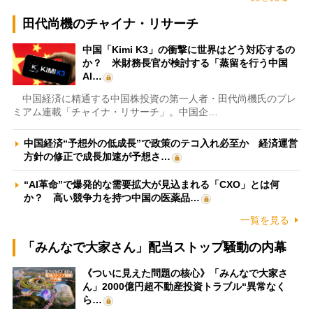
田代尚機のチャイナ・リサーチ
中国「Kimi K3」の衝撃に世界はどう対応するの
か？ 米財務長官が検討する「蒸留を行う中国
AI…
中国経済に精通する中国株投資の第一人者・田代尚機氏のプレ
ミアム連載「チャイナ・リサーチ」。中国企…
中国経済“予想外の低成長”で政策のテコ入れ必至か 経済運営
方針の修正で成長加速が予想さ…
“AI革命”で爆発的な需要拡大が見込まれる「CXO」とは何
か？ 高い競争力を持つ中国の医薬品…
一覧を見る
「みんなで大家さん」配当ストップ騒動の内幕
《ついに見えた問題の核心》「みんなで大家さ
ん」2000億円超不動産投資トラブル“異常なく
ら…