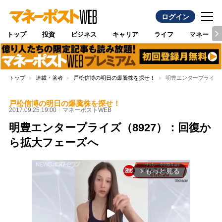
ログイン
トップ
投資
ビジネス
キャリア
ライフ
マネー
トップ
連載・著者
戸松信博の明日の爆騰株を探せ！
明豊エンタープライズ（
戸松信博の明日の爆騰株を探せ！
2017.09.25 19:00
マネーポストWEB
明豊エンタープライズ（8927）：回復か
ら拡大フェーズへ
もっと見る
arrow_forward_ios