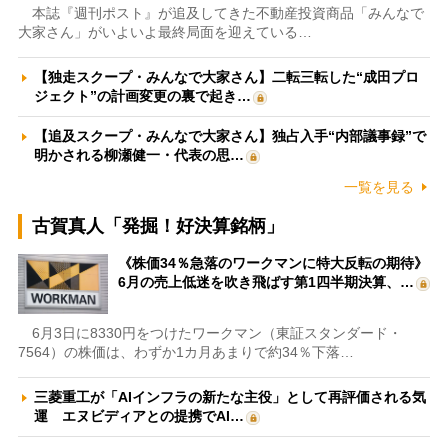
本誌『週刊ポスト』が追及してきた不動産投資商品「みんなで
大家さん」がいよいよ最終局面を迎えている…
【独走スクープ・みんなで大家さん】二転三転した“成田プロ
ジェクト”の計画変更の裏で起き…
【追及スクープ・みんなで大家さん】独占入手“内部議事録”で
明かされる柳瀬健一・代表の思…
一覧を見る
古賀真人「発掘！好決算銘柄」
《株価34％急落のワークマンに特大反転の期待》
6月の売上低迷を吹き飛ばす第1四半期決算、…
6月3日に8330円をつけたワークマン（東証スタンダード・
7564）の株価は、わずか1カ月あまりで約34％下落…
三菱重工が「AIインフラの新たな主役」として再評価される気
運 エヌビディアとの提携でAI…