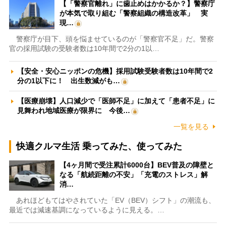
【「警察官離れ」に歯止めはかかるか？】警察庁
が本気で取り組む「警察組織の構造改革」 実
現…
警察庁が目下、頭を悩ませているのが「警察官不足」だ。警察
官の採用試験の受験者数は10年間で2分の1以…
【安全・安心ニッポンの危機】採用試験受験者数は10年間で2
分の1以下に！ 出生数減がも…
【医療崩壊】人口減少で「医師不足」に加えて「患者不足」に
見舞われ地域医療が限界に 今後…
一覧を見る
快適クルマ生活 乗ってみた、使ってみた
【4ヶ月間で受注累計6000台】BEV普及の障壁と
なる「航続距離の不安」「充電のストレス」解
消…
あれほどもてはやされていた「EV（BEV）シフト」の潮流も、
最近では減速基調になっているように見える。…