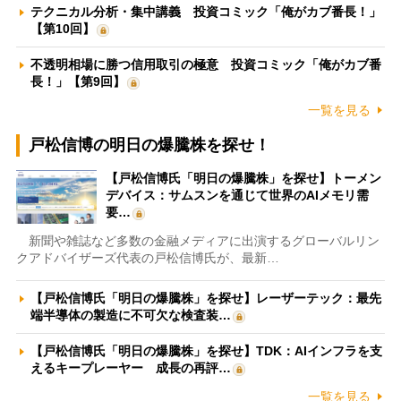
テクニカル分析・集中講義 投資コミック「俺がカブ番長！」
【第10回】
不透明相場に勝つ信用取引の極意 投資コミック「俺がカブ番
長！」【第9回】
一覧を見る
戸松信博の明日の爆騰株を探せ！
【戸松信博氏「明日の爆騰株」を探せ】トーメン
デバイス：サムスンを通じて世界のAIメモリ需
要…
新聞や雑誌など多数の金融メディアに出演するグローバルリン
クアドバイザーズ代表の戸松信博氏が、最新…
【戸松信博氏「明日の爆騰株」を探せ】レーザーテック：最先
端半導体の製造に不可欠な検査装…
【戸松信博氏「明日の爆騰株」を探せ】TDK：AIインフラを支
えるキープレーヤー 成長の再評…
一覧を見る