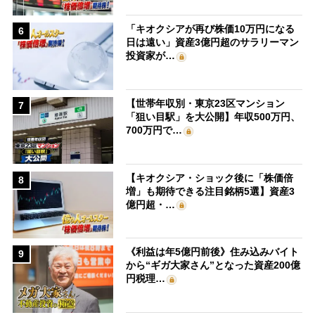
「キオクシアが再び株価10万円になる
6
日は遠い」資産3億円超のサラリーマン
投資家が…
【世帯年収別・東京23区マンション
7
「狙い目駅」を大公開】年収500万円、
700万円で…
【キオクシア・ショック後に「株価倍
8
増」も期待できる注目銘柄5選】資産3
億円超・…
《利益は年5億円前後》住み込みバイト
9
から“ギガ大家さん”となった資産200億
円税理…