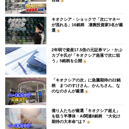
キオクシア・ショックで「次にマネー
が流れる」16銘柄 凄腕投資家3名が厳
選
2年弱で資産17.5倍の元証券マン・かぶ
カブキ氏が「キオクシア急落で次に狙
う」5銘柄を公開
「キオクシアの次」に急騰期待の22銘
柄 まつのすけさん、かんちさん、な
のなのさんが厳選
億り人たちが厳選「キオクシア超え」
を狙う半導体・AI関連8銘柄 “大化け
期待の大本命”は？