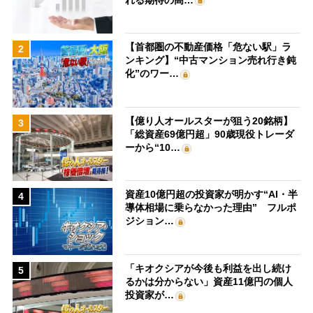
【首都圏の不動産価格「危ない駅」ラ
2
ンキング】“中古マンション売れ行き鈍
化”のワー…
【億り人オールスターが狙う20銘柄】
3
「総資産69億円超」90歳現役トレーダ
ーから“10…
資産10億円超の投資家が明かす“AI・半
4
導体相場に乗らなかった理由” フルポ
ジション…
「キオクシアが今後も利益を出し続け
5
るかは分からない」資産11億円の個人
投資家が…