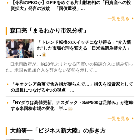
【令和のPKOか】GPIFをめぐる片山財務相の「円資産への投
資拡大」発言の波紋 「国債重視」…
一覧を見る
森口亮「まるわかり市況分析」
「トレンド転換のスイッチになり得る」“介入慣
れ”した市場心理を変える「日米協調為替介入」
…
日米両政府が、約28年ぶりとなる円買いの協調介入に踏み切っ
た。米国も追加介入を辞さない姿勢を示して…
「キオクシア急落で含み損が膨らんで…」損失を投資家として
の成長につなげる4つの視点 …
「NYダウは高値更新、ナスダック・S&P500は足踏み」が意味
する米国株市場の変化 半…
一覧を見る
大前研一「ビジネス新大陸」の歩き方