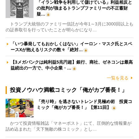
「イラン戦争を利用して儲けている」利益相反と
の批判が強まるトランプファミリーの不正蓄財
疑…
トランプ大統領のファミリー信託が今年1～3月に3000回以上も
の証券取引を行っていたことが明らかになり…
「いつ暴発してもおかしくはない」イーロン・マスク氏とスペ
ースXが抱えるリスクの数々「絶対…
【3メガバンクは純利益5兆円超】銀行、商社、ゼネコンは最高
益続出の一方で、中小企業・…
一覧を見る
投資ノウハウ満載コミック「俺がカブ番長！」
「売り時」を逃さないトレンド見極め術 投資コ
ミック「俺がカブ番長！」【第11回】
かつて投資情報雑誌「マネーポスト」にて、圧倒的な情報量が
詰め込まれた「天下無敵の株コミック」とし…