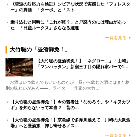
《雪道の対応力を検証》シビアな状況で実感した「フォレスタ
ー」の真価 「ターボ」と「スト…
乗り込むと同時に「これが軽？」と戸惑うのには理由があっ
た 「日産ルークス」さらなる躍進…
一覧を見る
大竹聡の「昼酒御免！」
【大竹聡の昼酒御免！】「ネグローニ」「山崎」
「マンハッタン」新宿三丁目の隠れ家バーで1…
お酒はいつ飲んでもいいものだが、昼から飲むお酒にはまた格
別の味わいがある――。ライター・作家の大竹…
【大竹聡の昼酒御免！】今の若者は「なめろう」や「キヌカツ
ギ」を知らないって本当？ 昔の…
【大竹聡の昼酒御免！】京急線で多摩川越えて「川崎の大衆酒
場」へと昼酒旅 押し寄せるノス…
一覧を見る