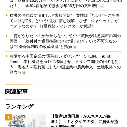
は「懸賞金2826万円」が下位力士に渡り「今日はみんなで焼肉
だ！」 金星4個配給で協会は年96万円の支出増に
猛暑のお葬式で悩ましい“喪服問題” 女性は「ワンピースを着
ていけばOK」という俗説に潜む誤解、なぜ「ジャケット」が
マストなのか？《1級葬祭ディレクターが解説》
「何がやりたいのか分からない」竹中平蔵氏が語る高市内閣の
評価 「給付付き税額控除はその場しのぎ」いま不可欠なの
は“社会保障制度の改革議論”と指摘
急増する中国企業の“国籍ロンダリング” SHEIN、TikTok、
Temu…本社機能を海外に移転させ、トランプ関税の回避を狙
う 現地人を隠れ蓑にした中国企業の農業参入・土地取得への
懸念も
関連記事
ランキング
【資産10億円超・かんちさんが厳
1
選！】「キオクシアの次」に資金が流
れる期待の高…