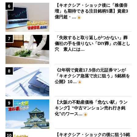
【キオクシア・ショック後に「株価倍
6
増」も期待できる注目銘柄5選】資産3
億円超・…
「失敗すると取り返しがつかない」葬
7
儀社の手を借りない「DIY葬」の落とし
穴 素人には…
《2年弱で資産17.5倍の元証券マンが
8
「キオクシア急落で次に狙う」5銘柄を
公開》10…
【大阪の不動産価格「危ない駅」ラン
9
キング】“中古マンション売れ行き鈍
化”のワース…
【キオクシア・ショックの後に狙う5銘
10