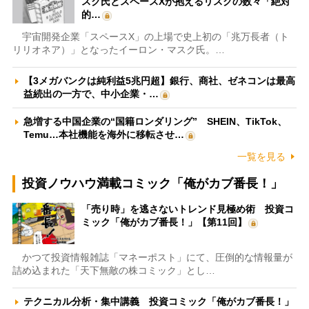
スク氏とスペースXが抱えるリスクの数々「絶対
的…
宇宙開発企業「スペースX」の上場で史上初の「兆万長者（ト
リリオネア）」となったイーロン・マスク氏。…
【3メガバンクは純利益5兆円超】銀行、商社、ゼネコンは最高
益続出の一方で、中小企業・…
急増する中国企業の“国籍ロンダリング” SHEIN、TikTok、
Temu…本社機能を海外に移転させ…
一覧を見る
投資ノウハウ満載コミック「俺がカブ番長！」
「売り時」を逃さないトレンド見極め術 投資コ
ミック「俺がカブ番長！」【第11回】
かつて投資情報雑誌「マネーポスト」にて、圧倒的な情報量が
詰め込まれた「天下無敵の株コミック」とし…
テクニカル分析・集中講義 投資コミック「俺がカブ番長！」