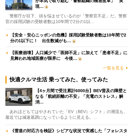
が本気で取り組む「警察組織の構造改革」 実
現…
警察庁が目下、頭を悩ませているのが「警察官不足」だ。警察
官の採用試験の受験者数は10年間で2分の1以…
【安全・安心ニッポンの危機】採用試験受験者数は10年間で2
分の1以下に！ 出生数減がも…
【医療崩壊】人口減少で「医師不足」に加えて「患者不足」に
見舞われ地域医療が限界に 今後…
一覧を見る
快適クルマ生活 乗ってみた、使ってみた
【4ヶ月間で受注累計6000台】BEV普及の障壁と
なる「航続距離の不安」「充電のストレス」解
消…
あれほどもてはやされていた「EV（BEV）シフト」の潮流も、
最近では減速基調になっているように見える。…
《雪道の対応力を検証》シビアな状況で実感した「フォレスタ