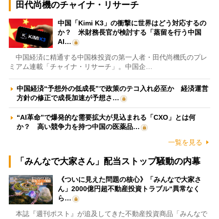
田代尚機のチャイナ・リサーチ
中国「Kimi K3」の衝撃に世界はどう対応するの
か？ 米財務長官が検討する「蒸留を行う中国
AI…
中国経済に精通する中国株投資の第一人者・田代尚機氏のプレ
ミアム連載「チャイナ・リサーチ」。中国企…
中国経済“予想外の低成長”で政策のテコ入れ必至か 経済運営
方針の修正で成長加速が予想さ…
“AI革命”で爆発的な需要拡大が見込まれる「CXO」とは何
か？ 高い競争力を持つ中国の医薬品…
一覧を見る
「みんなで大家さん」配当ストップ騒動の内幕
《ついに見えた問題の核心》「みんなで大家さ
ん」2000億円超不動産投資トラブル“異常なく
ら…
本誌『週刊ポスト』が追及してきた不動産投資商品「みんなで