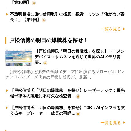
【第10回】
不透明相場に勝つ信用取引の極意 投資コミック「俺がカブ番
長！」【第9回】
一覧を見る
戸松信博の明日の爆騰株を探せ！
【戸松信博氏「明日の爆騰株」を探せ】トーメン
デバイス：サムスンを通じて世界のAIメモリ需
要…
新聞や雑誌など多数の金融メディアに出演するグローバルリン
クアドバイザーズ代表の戸松信博氏が、最新…
【戸松信博氏「明日の爆騰株」を探せ】レーザーテック：最先
端半導体の製造に不可欠な検査装…
【戸松信博氏「明日の爆騰株」を探せ】TDK：AIインフラを支
えるキープレーヤー 成長の再評…
一覧を見る