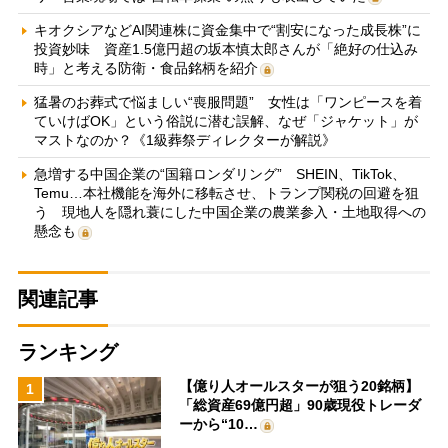
キオクシアなどAI関連株に資金集中で“割安になった成長株”に
投資妙味 資産1.5億円超の坂本慎太郎さんが「絶好の仕込み
時」と考える防衛・食品銘柄を紹介
猛暑のお葬式で悩ましい“喪服問題” 女性は「ワンピースを着
ていけばOK」という俗説に潜む誤解、なぜ「ジャケット」が
マストなのか？《1級葬祭ディレクターが解説》
急増する中国企業の“国籍ロンダリング” SHEIN、TikTok、
Temu…本社機能を海外に移転させ、トランプ関税の回避を狙
う 現地人を隠れ蓑にした中国企業の農業参入・土地取得への
懸念も
関連記事
ランキング
【億り人オールスターが狙う20銘柄】
1
「総資産69億円超」90歳現役トレーダ
ーから“10…