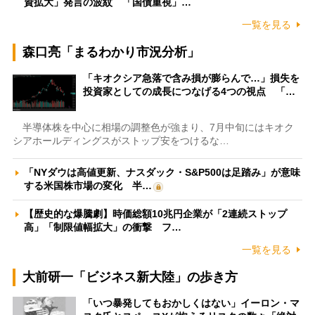
資拡大」発言の波紋 「国債重視」…
一覧を見る
森口亮「まるわかり市況分析」
「キオクシア急落で含み損が膨らんで…」損失を
投資家としての成長につなげる4つの視点 「…
半導体株を中心に相場の調整色が強まり、7月中旬にはキオク
シアホールディングスがストップ安をつけるな…
「NYダウは高値更新、ナスダック・S&P500は足踏み」が意味
する米国株市場の変化 半…
【歴史的な爆騰劇】時価総額10兆円企業が「2連続ストップ
高」「制限値幅拡大」の衝撃 フ…
一覧を見る
大前研一「ビジネス新大陸」の歩き方
「いつ暴発してもおかしくはない」イーロン・マ