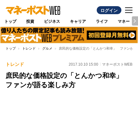
ログイン
トップ
投資
ビジネス
キャリア
ライフ
マネー
トップ
トレンド
グルメ
庶民的な価格設定の「とんかつ和幸」 ファンが語
トレンド
2017.10.10 15:00
マネーポストWEB
庶民的な価格設定の「とんかつ和幸」
ファンが語る楽しみ方
Loaded
:
97.10%
/
Unmute