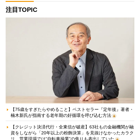
注目TOPIC
【75歳をすぎたらやめること】ベストセラー『定年後』著者・
楠木新氏が指南する老年期の好循環を呼び込む方法
【クレジット決済代行・全東信が破産】63社もの金融機関が融
資をしながら「20年以上の粉飾決算」を見抜けなかったカラク
リ 営業現場では“自転車操業”の焦りも表出していた