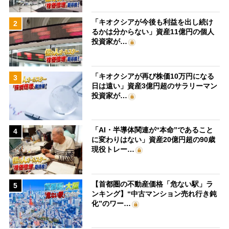
「キオクシアが今後も利益を出し続け
2
るかは分からない」資産11億円の個人
投資家が…
「キオクシアが再び株価10万円になる
3
日は遠い」資産3億円超のサラリーマン
投資家が…
「AI・半導体関連が“本命”であること
4
に変わりはない」資産20億円超の90歳
現役トレー…
【首都圏の不動産価格「危ない駅」ラ
5
ンキング】“中古マンション売れ行き鈍
化”のワー…