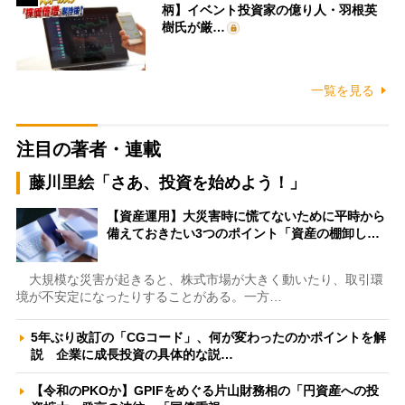
柄】イベント投資家の億り人・羽根英
樹氏が厳…
一覧を見る
注目の著者・連載
藤川里絵「さあ、投資を始めよう！」
【資産運用】大災害時に慌てないために平時から
備えておきたい3つのポイント「資産の棚卸し…
大規模な災害が起きると、株式市場が大きく動いたり、取引環
境が不安定になったりすることがある。一方…
5年ぶり改訂の「CGコード」、何が変わったのかポイントを解
説 企業に成長投資の具体的な説…
【令和のPKOか】GPIFをめぐる片山財務相の「円資産への投