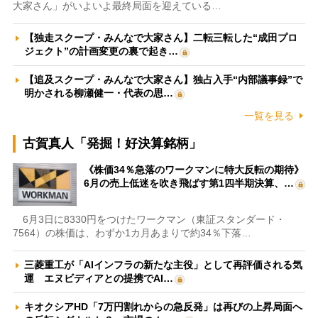
大家さん」がいよいよ最終局面を迎えている…
【独走スクープ・みんなで大家さん】二転三転した“成田プロ
ジェクト”の計画変更の裏で起き…
【追及スクープ・みんなで大家さん】独占入手“内部議事録”で
明かされる柳瀬健一・代表の思…
一覧を見る
古賀真人「発掘！好決算銘柄」
《株価34％急落のワークマンに特大反転の期待》
6月の売上低迷を吹き飛ばす第1四半期決算、…
6月3日に8330円をつけたワークマン（東証スタンダード・
7564）の株価は、わずか1カ月あまりで約34％下落…
三菱重工が「AIインフラの新たな主役」として再評価される気
運 エヌビディアとの提携でAI…
キオクシアHD「7万円割れからの急反発」は再びの上昇局面へ