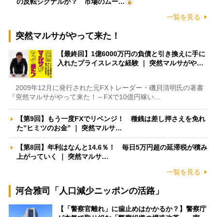
の反転シグナルか？ 市場のムー…
一覧を見る
突然マルサがやって来た！
【最終回】1億6000万円の負債と引き換えに手に
入れたプライスレスな経験 ｜ 突然マルサがや…
2009年12月に発行された元FXトレーダー・磯貝清明氏の著書
『突然マルサがやって来た！～FXで10億円稼い…
【第9回】もう一度FXでリベンジ！ 種銭は差し押さえを免れ
た”ヒミツのお金” ｜ 突然マルサ…
【第8回】年利はなんと14.6％！ 毎日5万円超の延滞税が積み
上がっていく ｜ 突然マルサ…
一覧を見る
河合雅司「人口減少ニッポンの活路」
【「警察官離れ」に歯止めはかかるか？】警察庁