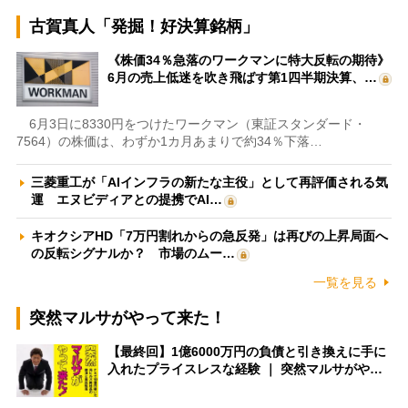
古賀真人「発掘！好決算銘柄」
《株価34％急落のワークマンに特大反転の期待》
6月の売上低迷を吹き飛ばす第1四半期決算、…
6月3日に8330円をつけたワークマン（東証スタンダード・
7564）の株価は、わずか1カ月あまりで約34％下落…
三菱重工が「AIインフラの新たな主役」として再評価される気
運 エヌビディアとの提携でAI…
キオクシアHD「7万円割れからの急反発」は再びの上昇局面へ
の反転シグナルか？ 市場のムー…
一覧を見る
突然マルサがやって来た！
【最終回】1億6000万円の負債と引き換えに手に
入れたプライスレスな経験 ｜ 突然マルサがや…