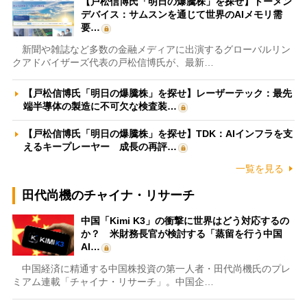
【戸松信博氏「明日の爆騰株」を探せ】トーメン
デバイス：サムスンを通じて世界のAIメモリ需
要…
新聞や雑誌など多数の金融メディアに出演するグローバルリン
クアドバイザーズ代表の戸松信博氏が、最新…
【戸松信博氏「明日の爆騰株」を探せ】レーザーテック：最先
端半導体の製造に不可欠な検査装…
【戸松信博氏「明日の爆騰株」を探せ】TDK：AIインフラを支
えるキープレーヤー 成長の再評…
一覧を見る
田代尚機のチャイナ・リサーチ
中国「Kimi K3」の衝撃に世界はどう対応するの
か？ 米財務長官が検討する「蒸留を行う中国
AI…
中国経済に精通する中国株投資の第一人者・田代尚機氏のプレ
ミアム連載「チャイナ・リサーチ」。中国企…