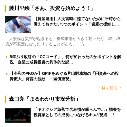
藤川里絵「さあ、投資を始めよう！」
【資産運用】大災害時に慌てないために平時から
備えておきたい3つのポイント「資産の棚卸し…
大規模な災害が起きると、株式市場が大きく動いたり、取引環
境が不安定になったりすることがある。一方…
5年ぶり改訂の「CGコード」、何が変わったのかポイントを解
説 企業に成長投資の具体的な説…
【令和のPKOか】GPIFをめぐる片山財務相の「円資産への投
資拡大」発言の波紋 「国債重視」…
一覧を見る
森口亮「まるわかり市況分析」
「キオクシア急落で含み損が膨らんで…」損失を
投資家としての成長につなげる4つの視点 「…