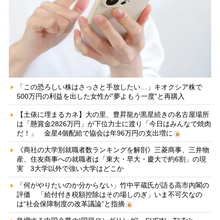
「この恐ろしい株はさっさと手放したい…」キオクシア株で
500万円の利益を出した女性が“夢よもう一度”と再購入
【土俵に埋まるカネ】大の里、豊昇龍が黒星続きの名古屋場所
は「懸賞金2826万円」が下位力士に渡り「今日はみんなで焼肉
だ！」 金星4個配給で協会は年96万円の支出増に
《商社の大学別就職者数ランキングを解剖》三菱商事、三井物
産、住友商事への就職者は「東大・早大・慶大で約6割」の現
実 3大学以外で強い大学はどこか
「何がやりたいのか分からない」竹中平蔵氏が語る高市内閣の
評価 「給付付き税額控除はその場しのぎ」いま不可欠なの
は“社会保障制度の改革議論”と指摘