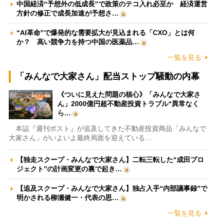
中国経済“予想外の低成長”で政策のテコ入れ必至か 経済運営
方針の修正で成長加速が予想さ…
“AI革命”で爆発的な需要拡大が見込まれる「CXO」とは何
か？ 高い競争力を持つ中国の医薬品…
一覧を見る
「みんなで大家さん」配当ストップ騒動の内幕
《ついに見えた問題の核心》「みんなで大家さ
ん」2000億円超不動産投資トラブル“異常なく
ら…
本誌『週刊ポスト』が追及してきた不動産投資商品「みんなで
大家さん」がいよいよ最終局面を迎えている…
【独走スクープ・みんなで大家さん】二転三転した“成田プロ
ジェクト”の計画変更の裏で起き…
【追及スクープ・みんなで大家さん】独占入手“内部議事録”で
明かされる柳瀬健一・代表の思…
一覧を見る