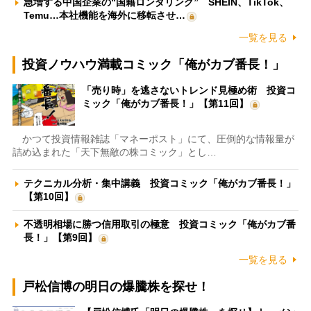
急増する中国企業の“国籍ロンダリング” SHEIN、TikTok、
Temu…本社機能を海外に移転させ…
一覧を見る
投資ノウハウ満載コミック「俺がカブ番長！」
「売り時」を逃さないトレンド見極め術 投資コ
ミック「俺がカブ番長！」【第11回】
かつて投資情報雑誌「マネーポスト」にて、圧倒的な情報量が
詰め込まれた「天下無敵の株コミック」とし…
テクニカル分析・集中講義 投資コミック「俺がカブ番長！」
【第10回】
不透明相場に勝つ信用取引の極意 投資コミック「俺がカブ番
長！」【第9回】
一覧を見る
戸松信博の明日の爆騰株を探せ！