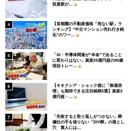
投資家が…
【首都圏の不動産価格「危ない駅」ラ
4
ンキング】“中古マンション売れ行き鈍
化”のワー…
「AI・半導体関連が“本命”であること
5
に変わりはない」資産20億円超の90歳
現役トレー…
【キオクシア・ショック後に「株価倍
6
増」も期待できる注目銘柄5選】資産3
億円超・…
「失敗すると取り返しがつかない」葬
7
儀社の手を借りない「DIY葬」の落とし
穴 素人には…