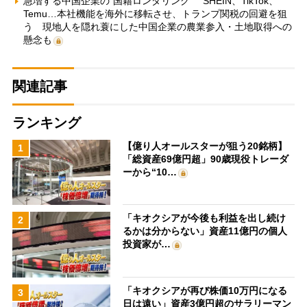
急増する中国企業の“国籍ロンダリング” SHEIN、TikTok、
Temu…本社機能を海外に移転させ、トランプ関税の回避を狙
う 現地人を隠れ蓑にした中国企業の農業参入・土地取得への
懸念も
関連記事
ランキング
【億り人オールスターが狙う20銘柄】
1
「総資産69億円超」90歳現役トレーダ
ーから“10…
「キオクシアが今後も利益を出し続け
2
るかは分からない」資産11億円の個人
投資家が…
「キオクシアが再び株価10万円になる
3
日は遠い」資産3億円超のサラリーマン