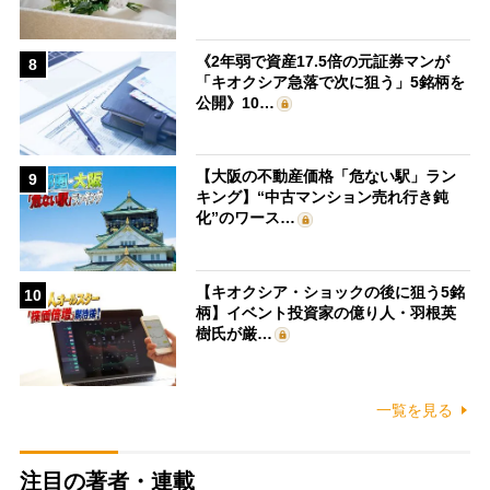
《2年弱で資産17.5倍の元証券マンが
8
「キオクシア急落で次に狙う」5銘柄を
公開》10…
【大阪の不動産価格「危ない駅」ラン
9
キング】“中古マンション売れ行き鈍
化”のワース…
【キオクシア・ショックの後に狙う5銘
10
柄】イベント投資家の億り人・羽根英
樹氏が厳…
一覧を見る
注目の著者・連載