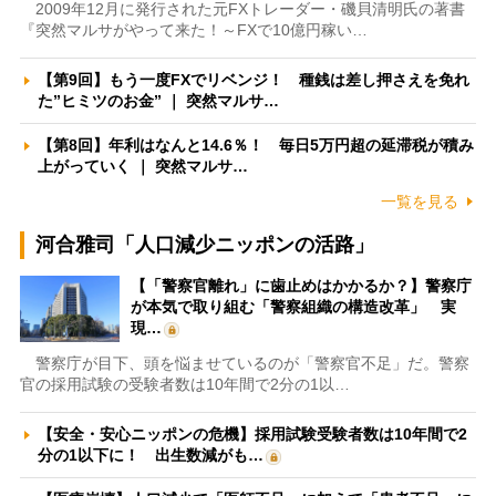
2009年12月に発行された元FXトレーダー・磯貝清明氏の著書
『突然マルサがやって来た！～FXで10億円稼い…
【第9回】もう一度FXでリベンジ！ 種銭は差し押さえを免れ
た”ヒミツのお金” ｜ 突然マルサ…
【第8回】年利はなんと14.6％！ 毎日5万円超の延滞税が積み
上がっていく ｜ 突然マルサ…
一覧を見る
河合雅司「人口減少ニッポンの活路」
【「警察官離れ」に歯止めはかかるか？】警察庁
が本気で取り組む「警察組織の構造改革」 実
現…
警察庁が目下、頭を悩ませているのが「警察官不足」だ。警察
官の採用試験の受験者数は10年間で2分の1以…
【安全・安心ニッポンの危機】採用試験受験者数は10年間で2
分の1以下に！ 出生数減がも…