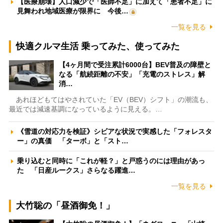
【医療崩壊】人口減少で「医師不足」に加えて「患者不足」に
見舞われ地域医療が限界に 今後…
一覧を見る
快適クルマ生活 乗ってみた、使ってみた
【4ヶ月間で受注累計6000台】BEV普及の障壁と
なる「航続距離の不安」「充電のストレス」解
消…
あれほどもてはやされていた「EV（BEV）シフト」の潮流も、
最近では減速基調になっているように見える。…
《雪道の対応力を検証》シビアな状況で実感した「フォレスタ
ー」の真価 「ターボ」と「スト…
乗り込むと同時に「これが軽？」と戸惑うのには理由があっ
た 「日産ルークス」さらなる躍進…
一覧を見る
大竹聡の「昼酒御免！」