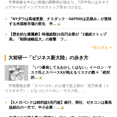
半導体株を中心に相場の調整色が強まり、7月中旬にはキオク
シアホールディングスがストップ安をつけるな…
「NYダウは高値更新、ナスダック・S&P500は足踏み」が意味
する米国株市場の変化 半…
【歴史的な爆騰劇】時価総額10兆円企業が「2連続ストップ
高」「制限値幅拡大」の衝撃 フ…
一覧を見る
大前研一「ビジネス新大陸」の歩き方
「いつ暴発してもおかしくはない」イーロン・マ
スク氏とスペースXが抱えるリスクの数々「絶対
的…
宇宙開発企業「スペースX」の上場で史上初の「兆万長者（ト
リリオネア）」となったイーロン・マスク氏。…
【3メガバンクは純利益5兆円超】銀行、商社、ゼネコンは最高
益続出の一方で、中小企業・…