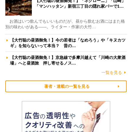
【大竹聡の昼酒御免！】「ネグローニ」「山崎」
「マンハッタン」新宿三丁目の隠れ家バーで1…
お酒はいつ飲んでもいいものだが、昼から飲むお酒にはまた格
別の味わいがある――。ライター・作家の大竹…
【大竹聡の昼酒御免！】今の若者は「なめろう」や「キヌカツ
ギ」を知らないって本当？ 昔の…
【大竹聡の昼酒御免！】京急線で多摩川越えて「川崎の大衆酒
場」へと昼酒旅 押し寄せるノス…
一覧を見る
著者・連載の一覧を見る