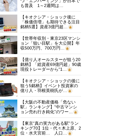
つ「エンバーミング」が日本で
も普及 1～2週間は…
【キオクシア・ショック後に
「株価倍増」も期待できる注目
銘柄5選】資産3億円超…
【世帯年収別・東京23区マンシ
ョン「狙い目駅」を大公開】年
収500万円、700万円…
【億り人オールスターが狙う20
銘柄】「総資産69億円超」90歳
現役トレーダーから“1…
【キオクシア・ショックの後に
狙う5銘柄】イベント投資家の
億り人・羽根英樹氏が…
【大阪の不動産価格「危ない
駅」ランキング】“中古マンシ
ョン売れ行き鈍化”のワー…
【東京“真の実力がある駅”ラン
キング70】1位・代々木上原、2
位・水天宮前… 人口…