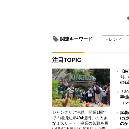
関連キーワード
トレンド
注目TOPIC
【納
到、
の右
「3
手掛
コン
ジャングリア沖縄、開業1周年
猛暑
で「経済効果494億円」の大き
けば
なミスリード 事業の苦戦を覆
のか
い隠す“不透明すぎる巨大な数