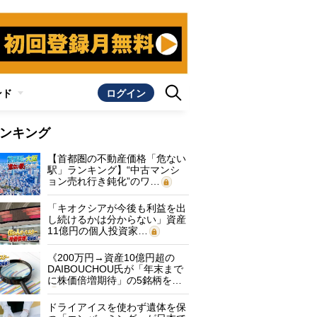
ンド
ログイン
ンキング
【首都圏の不動産価格「危ない
駅」ランキング】“中古マンシ
ョン売れ行き鈍化”のワ…
「キオクシアが今後も利益を出
し続けるかは分からない」資産
11億円の個人投資家…
《200万円→資産10億円超の
DAIBOUCHOU氏が「年末まで
に株価倍増期待」の5銘柄を…
ドライアイスを使わず遺体を保