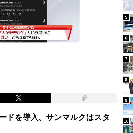
5
6
7
Mute
8
9
ードを導入、サンマルクはスタ
10