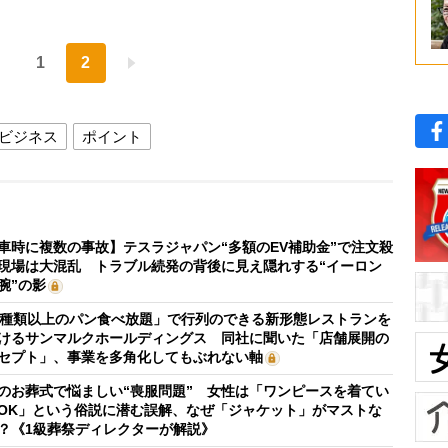
1
2
ビジネス
ポイント
車時に複数の事故】テスラジャパン“多額のEV補助金”で注文殺
現場は大混乱 トラブル続発の背後に見え隠れする“イーロン
腕”の影
0種類以上のパン食べ放題」で行列のできる新形態レストランを
けるサンマルクホールディングス 同社に聞いた「店舗展開の
セプト」、事業を多角化してもぶれない軸
のお葬式で悩ましい“喪服問題” 女性は「ワンピースを着てい
OK」という俗説に潜む誤解、なぜ「ジャケット」がマストな
？《1級葬祭ディレクターが解説》