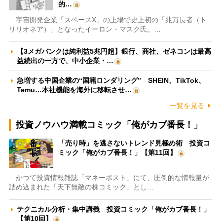
的…
宇宙開発企業「スペースX」の上場で史上初の「兆万長者（ト
リリオネア）」となったイーロン・マスク氏。…
【3メガバンクは純利益5兆円超】銀行、商社、ゼネコンは最高
益続出の一方で、中小企業・…
急増する中国企業の“国籍ロンダリング” SHEIN、TikTok、
Temu…本社機能を海外に移転させ…
一覧を見る
投資ノウハウ満載コミック「俺がカブ番長！」
「売り時」を逃さないトレンド見極め術 投資コ
ミック「俺がカブ番長！」【第11回】
かつて投資情報雑誌「マネーポスト」にて、圧倒的な情報量が
詰め込まれた「天下無敵の株コミック」とし…
テクニカル分析・集中講義 投資コミック「俺がカブ番長！」
【第10回】