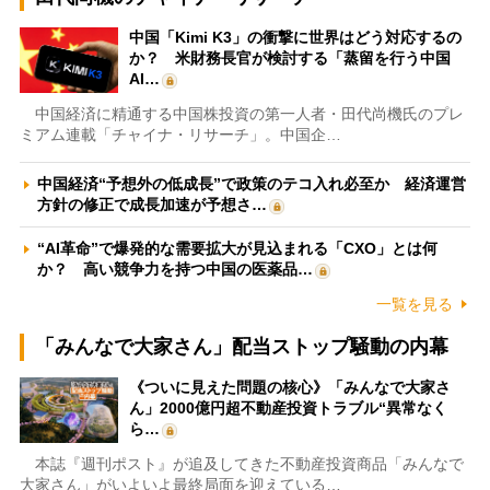
中国「Kimi K3」の衝撃に世界はどう対応するの
か？ 米財務長官が検討する「蒸留を行う中国
AI…
中国経済に精通する中国株投資の第一人者・田代尚機氏のプレ
ミアム連載「チャイナ・リサーチ」。中国企…
中国経済“予想外の低成長”で政策のテコ入れ必至か 経済運営
方針の修正で成長加速が予想さ…
“AI革命”で爆発的な需要拡大が見込まれる「CXO」とは何
か？ 高い競争力を持つ中国の医薬品…
一覧を見る
「みんなで大家さん」配当ストップ騒動の内幕
《ついに見えた問題の核心》「みんなで大家さ
ん」2000億円超不動産投資トラブル“異常なく
ら…
本誌『週刊ポスト』が追及してきた不動産投資商品「みんなで
大家さん」がいよいよ最終局面を迎えている…