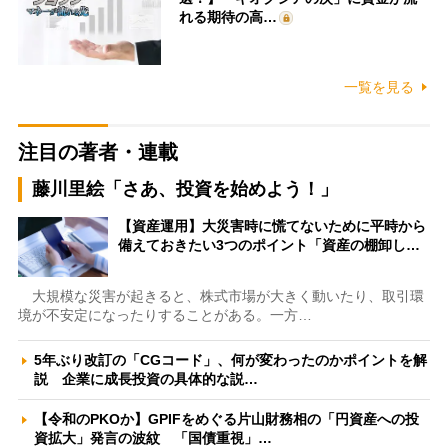
れる期待の高…
一覧を見る
注目の著者・連載
藤川里絵「さあ、投資を始めよう！」
【資産運用】大災害時に慌てないために平時から
備えておきたい3つのポイント「資産の棚卸し…
大規模な災害が起きると、株式市場が大きく動いたり、取引環
境が不安定になったりすることがある。一方…
5年ぶり改訂の「CGコード」、何が変わったのかポイントを解
説 企業に成長投資の具体的な説…
【令和のPKOか】GPIFをめぐる片山財務相の「円資産への投
資拡大」発言の波紋 「国債重視」…