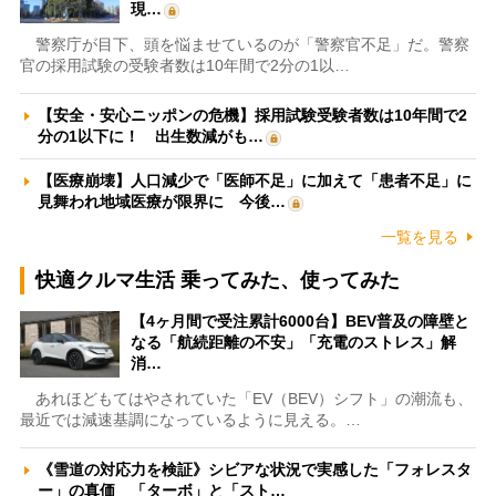
現…
警察庁が目下、頭を悩ませているのが「警察官不足」だ。警察
官の採用試験の受験者数は10年間で2分の1以…
【安全・安心ニッポンの危機】採用試験受験者数は10年間で2
分の1以下に！ 出生数減がも…
【医療崩壊】人口減少で「医師不足」に加えて「患者不足」に
見舞われ地域医療が限界に 今後…
一覧を見る
快適クルマ生活 乗ってみた、使ってみた
【4ヶ月間で受注累計6000台】BEV普及の障壁と
なる「航続距離の不安」「充電のストレス」解
消…
あれほどもてはやされていた「EV（BEV）シフト」の潮流も、
最近では減速基調になっているように見える。…
《雪道の対応力を検証》シビアな状況で実感した「フォレスタ
ー」の真価 「ターボ」と「スト…