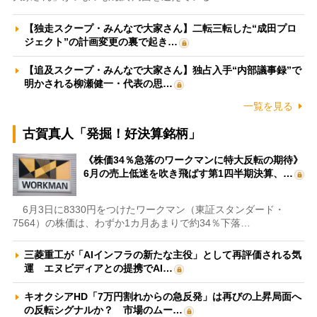
【独走スクープ・みんなで大家さん】二転三転した“成田プロ
ジェクト”の計画変更の裏で起き…
【追及スクープ・みんなで大家さん】独占入手“内部議事録”で
明かされる柳瀬健一・代表の思…
一覧を見る
古賀真人「発掘！好決算銘柄」
《株価34％急落のワークマンに特大反転の期待》
6月の売上低迷を吹き飛ばす第1四半期決算、…
6月3日に8330円をつけたワークマン（東証スタンダード・
7564）の株価は、わずか1カ月あまりで約34％下落…
三菱重工が「AIインフラの新たな主役」として再評価される気
運 エヌビディアとの提携でAI…
キオクシアHD「7万円割れからの急反発」は再びの上昇局面へ
の反転シグナルか？ 市場のムー…