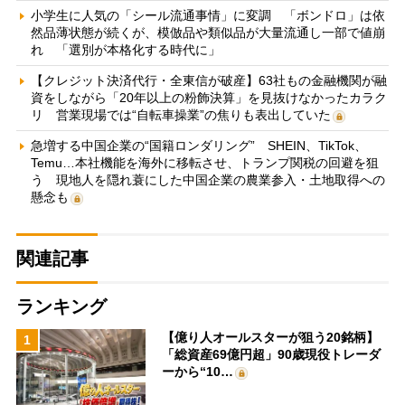
小学生に人気の「シール流通事情」に変調 「ボンドロ」は依
然品薄状態が続くが、模倣品や類似品が大量流通し一部で値崩
れ 「選別が本格化する時代に」
【クレジット決済代行・全東信が破産】63社もの金融機関が融
資をしながら「20年以上の粉飾決算」を見抜けなかったカラク
リ 営業現場では“自転車操業”の焦りも表出していた
急増する中国企業の“国籍ロンダリング” SHEIN、TikTok、
Temu…本社機能を海外に移転させ、トランプ関税の回避を狙
う 現地人を隠れ蓑にした中国企業の農業参入・土地取得への
懸念も
関連記事
ランキング
【億り人オールスターが狙う20銘柄】
1
「総資産69億円超」90歳現役トレーダ
ーから“10…