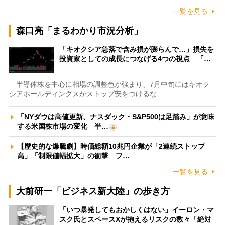
一覧を見る
森口亮「まるわかり市況分析」
「キオクシア急落で含み損が膨らんで…」損失を
投資家としての成長につなげる4つの視点 「…
半導体株を中心に相場の調整色が強まり、7月中旬にはキオク
シアホールディングスがストップ安をつけるな…
「NYダウは高値更新、ナスダック・S&P500は足踏み」が意味
する米国株市場の変化 半…
【歴史的な爆騰劇】時価総額10兆円企業が「2連続ストップ
高」「制限値幅拡大」の衝撃 フ…
一覧を見る
大前研一「ビジネス新大陸」の歩き方
「いつ暴発してもおかしくはない」イーロン・マ
スク氏とスペースXが抱えるリスクの数々「絶対