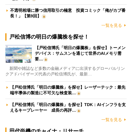
不透明相場に勝つ信用取引の極意 投資コミック「俺がカブ番
長！」【第9回】
一覧を見る
戸松信博の明日の爆騰株を探せ！
【戸松信博氏「明日の爆騰株」を探せ】トーメン
デバイス：サムスンを通じて世界のAIメモリ需
要…
新聞や雑誌など多数の金融メディアに出演するグローバルリン
クアドバイザーズ代表の戸松信博氏が、最新…
【戸松信博氏「明日の爆騰株」を探せ】レーザーテック：最先
端半導体の製造に不可欠な検査装…
【戸松信博氏「明日の爆騰株」を探せ】TDK：AIインフラを支
えるキープレーヤー 成長の再評…
一覧を見る
田代尚機のチャイナ・リサーチ