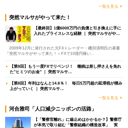
一覧を見る
突然マルサがやって来た！
【最終回】1億6000万円の負債と引き換えに手に
入れたプライスレスな経験 ｜ 突然マルサがや…
2009年12月に発行された元FXトレーダー・磯貝清明氏の著書
『突然マルサがやって来た！～FXで10億円稼い…
【第9回】もう一度FXでリベンジ！ 種銭は差し押さえを免れ
た”ヒミツのお金” ｜ 突然マルサ…
【第8回】年利はなんと14.6％！ 毎日5万円超の延滞税が積み
上がっていく ｜ 突然マルサ…
一覧を見る
河合雅司「人口減少ニッポンの活路」
【「警察官離れ」に歯止めはかかるか？】警察庁
が本気で取り組む「警察組織の構造改革」 実