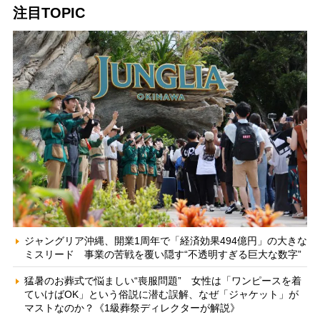
注目TOPIC
ジャングリア沖縄、開業1周年で「経済効果494億円」の大きな
ミスリード 事業の苦戦を覆い隠す“不透明すぎる巨大な数字”
猛暑のお葬式で悩ましい“喪服問題” 女性は「ワンピースを着
ていけばOK」という俗説に潜む誤解、なぜ「ジャケット」が
マストなのか？《1級葬祭ディレクターが解説》