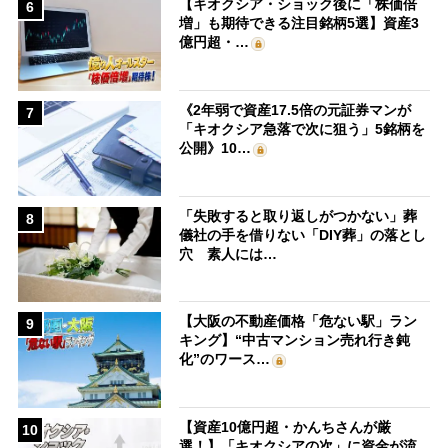
【キオクシア・ショック後に「株価倍
6
増」も期待できる注目銘柄5選】資産3
億円超・…
《2年弱で資産17.5倍の元証券マンが
7
「キオクシア急落で次に狙う」5銘柄を
公開》10…
「失敗すると取り返しがつかない」葬
8
儀社の手を借りない「DIY葬」の落とし
穴 素人には…
【大阪の不動産価格「危ない駅」ラン
9
キング】“中古マンション売れ行き鈍
化”のワース…
【資産10億円超・かんちさんが厳
10
選！】「キオクシアの次」に資金が流