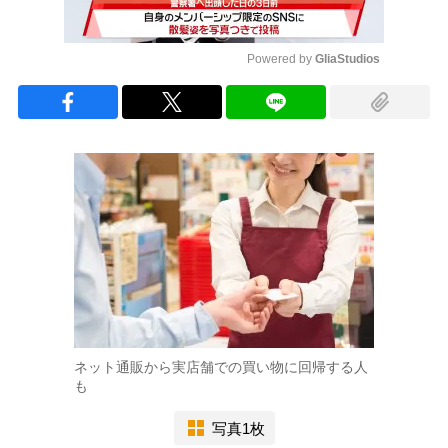
Powered by 
GliaStudios
Mute
ネット通販から実店舗での買い物に回帰する人
も
写真1枚