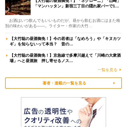
【大竹聡の昼酒御免！】「ネグローニ」「山崎」
「マンハッタン」新宿三丁目の隠れ家バーで1…
お酒はいつ飲んでもいいものだが、昼から飲むお酒にはまた格
別の味わいがある――。ライター・作家の大竹…
【大竹聡の昼酒御免！】今の若者は「なめろう」や「キヌカツ
ギ」を知らないって本当？ 昔の…
【大竹聡の昼酒御免！】京急線で多摩川越えて「川崎の大衆酒
場」へと昼酒旅 押し寄せるノス…
一覧を見る
著者・連載の一覧を見る