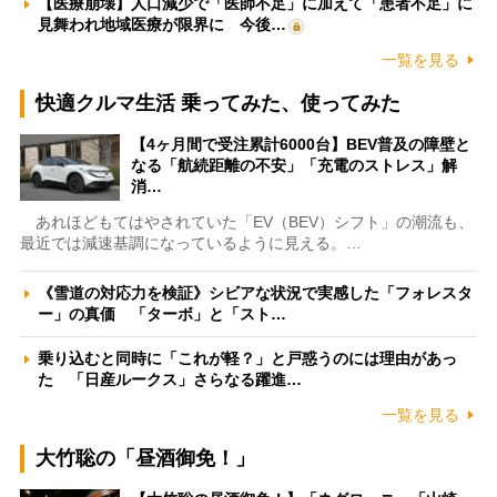
【医療崩壊】人口減少で「医師不足」に加えて「患者不足」に
見舞われ地域医療が限界に 今後…
一覧を見る
快適クルマ生活 乗ってみた、使ってみた
【4ヶ月間で受注累計6000台】BEV普及の障壁と
なる「航続距離の不安」「充電のストレス」解
消…
あれほどもてはやされていた「EV（BEV）シフト」の潮流も、
最近では減速基調になっているように見える。…
《雪道の対応力を検証》シビアな状況で実感した「フォレスタ
ー」の真価 「ターボ」と「スト…
乗り込むと同時に「これが軽？」と戸惑うのには理由があっ
た 「日産ルークス」さらなる躍進…
一覧を見る
大竹聡の「昼酒御免！」