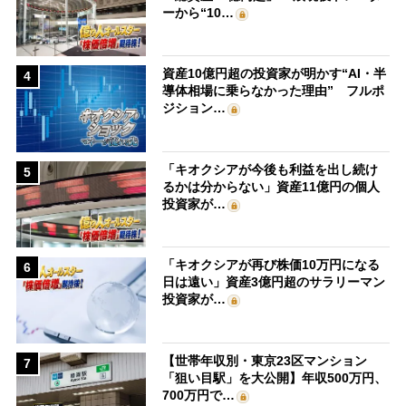
ーから“10…
資産10億円超の投資家が明かす“AI・半
4
導体相場に乗らなかった理由” フルポ
ジション…
「キオクシアが今後も利益を出し続け
5
るかは分からない」資産11億円の個人
投資家が…
「キオクシアが再び株価10万円になる
6
日は遠い」資産3億円超のサラリーマン
投資家が…
【世帯年収別・東京23区マンション
7
「狙い目駅」を大公開】年収500万円、
700万円で…