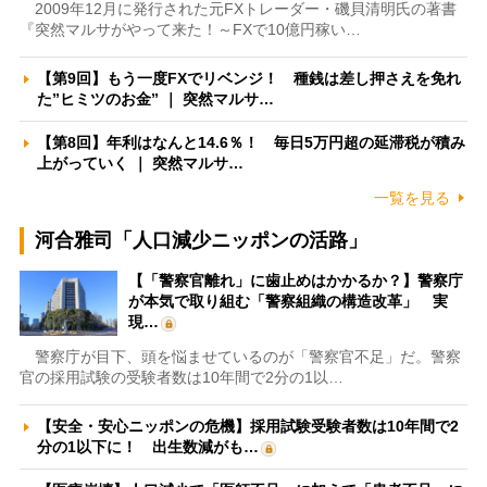
2009年12月に発行された元FXトレーダー・磯貝清明氏の著書
『突然マルサがやって来た！～FXで10億円稼い…
【第9回】もう一度FXでリベンジ！ 種銭は差し押さえを免れ
た”ヒミツのお金” ｜ 突然マルサ…
【第8回】年利はなんと14.6％！ 毎日5万円超の延滞税が積み
上がっていく ｜ 突然マルサ…
一覧を見る
河合雅司「人口減少ニッポンの活路」
【「警察官離れ」に歯止めはかかるか？】警察庁
が本気で取り組む「警察組織の構造改革」 実
現…
警察庁が目下、頭を悩ませているのが「警察官不足」だ。警察
官の採用試験の受験者数は10年間で2分の1以…
【安全・安心ニッポンの危機】採用試験受験者数は10年間で2
分の1以下に！ 出生数減がも…