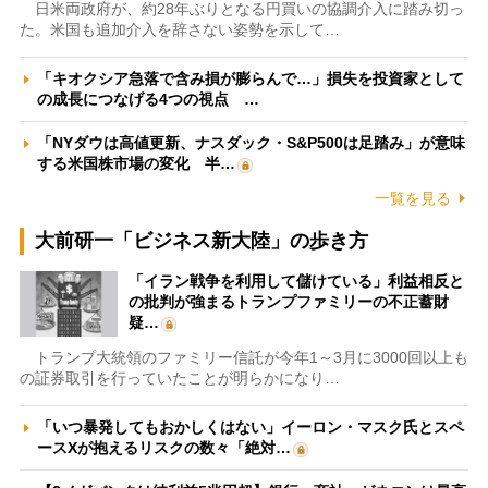
日米両政府が、約28年ぶりとなる円買いの協調介入に踏み切っ
た。米国も追加介入を辞さない姿勢を示して…
「キオクシア急落で含み損が膨らんで…」損失を投資家として
の成長につなげる4つの視点 …
「NYダウは高値更新、ナスダック・S&P500は足踏み」が意味
する米国株市場の変化 半…
一覧を見る
大前研一「ビジネス新大陸」の歩き方
「イラン戦争を利用して儲けている」利益相反と
の批判が強まるトランプファミリーの不正蓄財
疑…
トランプ大統領のファミリー信託が今年1～3月に3000回以上も
の証券取引を行っていたことが明らかになり…
「いつ暴発してもおかしくはない」イーロン・マスク氏とスペ
ースXが抱えるリスクの数々「絶対…