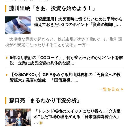
藤川里絵「さあ、投資を始めよう！」
【資産運用】大災害時に慌てないために平時から
備えておきたい3つのポイント「資産の棚卸し…
大規模な災害が起きると、株式市場が大きく動いたり、取引環
境が不安定になったりすることがある。一方…
5年ぶり改訂の「CGコード」、何が変わったのかポイントを解
説 企業に成長投資の具体的な説…
【令和のPKOか】GPIFをめぐる片山財務相の「円資産への投
資拡大」発言の波紋 「国債重視」…
一覧を見る
森口亮「まるわかり市況分析」
「トレンド転換のスイッチになり得る」“介入慣
れ”した市場心理を変える「日米協調為替介入」
…