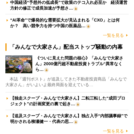
中国経済“予想外の低成長”で政策のテコ入れ必至か 経済運営
方針の修正で成長加速が予想さ…
“AI革命”で爆発的な需要拡大が見込まれる「CXO」とは何
か？ 高い競争力を持つ中国の医薬品…
一覧を見る
「みんなで大家さん」配当ストップ騒動の内幕
《ついに見えた問題の核心》「みんなで大家さ
ん」2000億円超不動産投資トラブル“異常なく
ら…
本誌『週刊ポスト』が追及してきた不動産投資商品「みんなで
大家さん」がいよいよ最終局面を迎えている…
【独走スクープ・みんなで大家さん】二転三転した“成田プロ
ジェクト”の計画変更の裏で起き…
【追及スクープ・みんなで大家さん】独占入手“内部議事録”で
明かされる柳瀬健一・代表の思…
一覧を見る