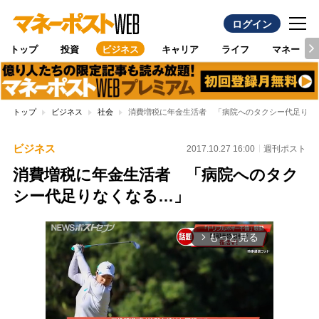
ログイン
トップ
投資
ビジネス
キャリア
ライフ
マネー
トップ
ビジネス
社会
消費増税に年金生活者 「病院へのタクシー代足りな
ビジネス
2017.10.27 16:00
週刊ポスト
消費増税に年金生活者 「病院へのタク
シー代足りなくなる…」
もっと見る
arrow_forward_ios