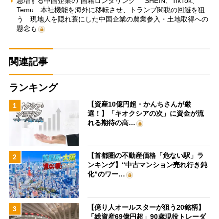
急増する中国企業の“国籍ロンダリング” SHEIN、TikTok、
Temu…本社機能を海外に移転させ、トランプ関税の回避を狙
う 現地人を隠れ蓑にした中国企業の農業参入・土地取得への
懸念も
関連記事
ランキング
【資産10億円超・かんちさんが厳
1
選！】「キオクシアの次」に資金が流
れる期待の高…
【首都圏の不動産価格「危ない駅」ラ
2
ンキング】“中古マンション売れ行き鈍
化”のワー…
【億り人オールスターが狙う20銘柄】
3
「総資産69億円超」90歳現役トレーダ