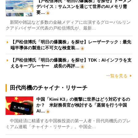
【戸松信博氏「明日の爆騰株」を探せ】トーメン
デバイス：サムスンを通じて世界のAIメモリ需
要…
新聞や雑誌など多数の金融メディアに出演するグローバルリン
クアドバイザーズ代表の戸松信博氏が、最新…
【戸松信博氏「明日の爆騰株」を探せ】レーザーテック：最先
端半導体の製造に不可欠な検査装…
【戸松信博氏「明日の爆騰株」を探せ】TDK：AIインフラを支
えるキープレーヤー 成長の再評…
一覧を見る
田代尚機のチャイナ・リサーチ
中国「Kimi K3」の衝撃に世界はどう対応するの
か？ 米財務長官が検討する「蒸留を行う中国
AI…
中国経済に精通する中国株投資の第一人者・田代尚機氏のプレ
ミアム連載「チャイナ・リサーチ」。中国企…