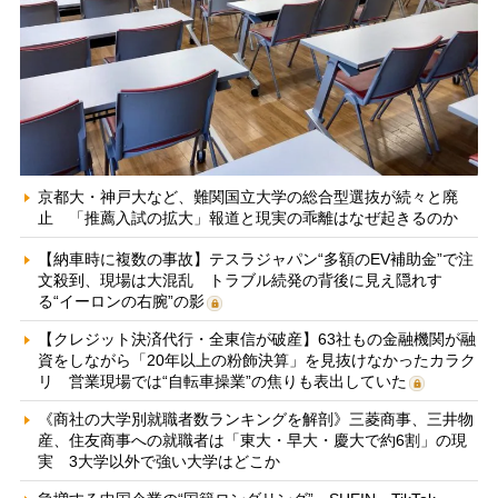
京都大・神戸大など、難関国立大学の総合型選抜が続々と廃
止 「推薦入試の拡大」報道と現実の乖離はなぜ起きるのか
【納車時に複数の事故】テスラジャパン“多額のEV補助金”で注
文殺到、現場は大混乱 トラブル続発の背後に見え隠れす
る“イーロンの右腕”の影
【クレジット決済代行・全東信が破産】63社もの金融機関が融
資をしながら「20年以上の粉飾決算」を見抜けなかったカラク
リ 営業現場では“自転車操業”の焦りも表出していた
《商社の大学別就職者数ランキングを解剖》三菱商事、三井物
産、住友商事への就職者は「東大・早大・慶大で約6割」の現
実 3大学以外で強い大学はどこか