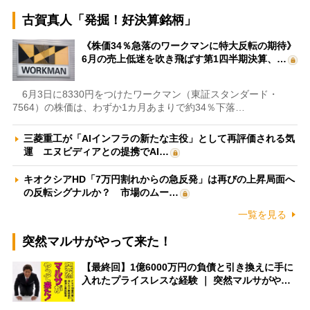
古賀真人「発掘！好決算銘柄」
《株価34％急落のワークマンに特大反転の期待》
6月の売上低迷を吹き飛ばす第1四半期決算、…
6月3日に8330円をつけたワークマン（東証スタンダード・
7564）の株価は、わずか1カ月あまりで約34％下落…
三菱重工が「AIインフラの新たな主役」として再評価される気
運 エヌビディアとの提携でAI…
キオクシアHD「7万円割れからの急反発」は再びの上昇局面へ
の反転シグナルか？ 市場のムー…
一覧を見る
突然マルサがやって来た！
【最終回】1億6000万円の負債と引き換えに手に
入れたプライスレスな経験 ｜ 突然マルサがや…