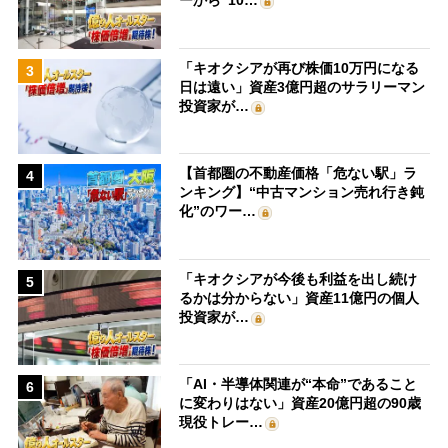
ーから“10…
「キオクシアが再び株価10万円になる
3
日は遠い」資産3億円超のサラリーマン
投資家が…
【首都圏の不動産価格「危ない駅」ラ
4
ンキング】“中古マンション売れ行き鈍
化”のワー…
「キオクシアが今後も利益を出し続け
5
るかは分からない」資産11億円の個人
投資家が…
「AI・半導体関連が“本命”であること
6
に変わりはない」資産20億円超の90歳
現役トレー…