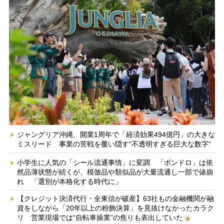
ジャングリア沖縄、開業1周年で「経済効果494億円」の大きな
ミスリード 事業の苦戦を覆い隠す“不透明すぎる巨大な数字”
小学生に人気の「シール流通事情」に変調 「ボンドロ」は依
然品薄状態が続くが、模倣品や類似品が大量流通し一部で値崩
れ 「選別が本格化する時代に」
【クレジット決済代行・全東信が破産】63社もの金融機関が融
資をしながら「20年以上の粉飾決算」を見抜けなかったカラク
リ 営業現場では“自転車操業”の焦りも表出していた