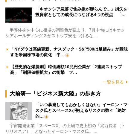
「キオクシア急落で含み損が膨らんで…」損失を
投資家としての成長につなげる4つの視点 「…
半導体株を中心に相場の調整色が強まり、7月中旬にはキオク
シアホールディングスがストップ安をつけるな…
「NYダウは高値更新、ナスダック・S&P500は足踏み」が意味
する米国株市場の変化 半…
【歴史的な爆騰劇】時価総額10兆円企業が「2連続ストップ
高」「制限値幅拡大」の衝撃 フ…
一覧を見る
大前研一「ビジネス新大陸」の歩き方
「いつ暴発してもおかしくはない」イーロン・マ
スク氏とスペースXが抱えるリスクの数々「絶対
的…
宇宙開発企業「スペースX」の上場で史上初の「兆万長者（ト
リリオネア）」となったイーロン・マスク氏。…