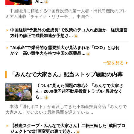
AI…
中国経済に精通する中国株投資の第一人者・田代尚機氏のプレ
ミアム連載「チャイナ・リサーチ」。中国企…
中国経済“予想外の低成長”で政策のテコ入れ必至か 経済運営
方針の修正で成長加速が予想さ…
“AI革命”で爆発的な需要拡大が見込まれる「CXO」とは何
か？ 高い競争力を持つ中国の医薬品…
一覧を見る
「みんなで大家さん」配当ストップ騒動の内幕
《ついに見えた問題の核心》「みんなで大家さ
ん」2000億円超不動産投資トラブル“異常なく
ら…
本誌『週刊ポスト』が追及してきた不動産投資商品「みんなで
大家さん」がいよいよ最終局面を迎えている…
【独走スクープ・みんなで大家さん】二転三転した“成田プロ
ジェクト”の計画変更の裏で起き…