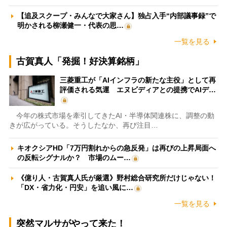
【追及スクープ・みんなで大家さん】独占入手“内部議事録”で
明かされる柳瀬健一・代表の思…
一覧を見る
古賀真人「発掘！好決算銘柄」
三菱重工が「AIインフラの新たな主役」として再
評価される気運 エヌビディアとの提携でAIデ…
今年の株式市場を牽引してきたAI・半導体関連株に、調整の動
きが広がっている。そうしたなか、再び注目…
キオクシアHD「7万円割れからの急反発」は再びの上昇局面へ
の反転シグナルか？ 市場のムー…
《億り人・古賀真人氏が厳選》野村総合研究所だけじゃない！
「DX・省力化・円安」を追い風に…
一覧を見る
突然マルサがやって来た！