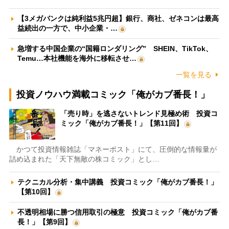
【3メガバンクは純利益5兆円超】銀行、商社、ゼネコンは最高
益続出の一方で、中小企業・…
急増する中国企業の“国籍ロンダリング” SHEIN、TikTok、
Temu…本社機能を海外に移転させ…
一覧を見る
投資ノウハウ満載コミック「俺がカブ番長！」
「売り時」を逃さないトレンド見極め術 投資コ
ミック「俺がカブ番長！」【第11回】
かつて投資情報雑誌「マネーポスト」にて、圧倒的な情報量が
詰め込まれた「天下無敵の株コミック」とし…
テクニカル分析・集中講義 投資コミック「俺がカブ番長！」
【第10回】
不透明相場に勝つ信用取引の極意 投資コミック「俺がカブ番
長！」【第9回】