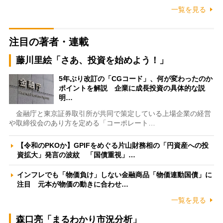
一覧を見る
注目の著者・連載
藤川里絵「さあ、投資を始めよう！」
5年ぶり改訂の「CGコード」、何が変わったのか
ポイントを解説 企業に成長投資の具体的な説
明…
金融庁と東京証券取引所が共同で策定している上場企業の経営
や取締役会のあり方を定める「コーポレート…
【令和のPKOか】GPIFをめぐる片山財務相の「円資産への投
資拡大」発言の波紋 「国債重視」…
インフレでも「物価負け」しない金融商品「物価連動国債」に
注目 元本が物価の動きに合わせ…
一覧を見る
森口亮「まるわかり市況分析」