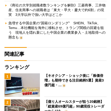
《商社の大学別就職者数ランキングを解剖》三菱商事、三井物
産、住友商事への就職者は「東大・早大・慶大で約6割」の現
実 3大学以外で強い大学はどこか
急増する中国企業の“国籍ロンダリング” SHEIN、TikTok、
Temu…本社機能を海外に移転させ、トランプ関税の回避を狙
う 現地人を隠れ蓑にした中国企業の農業参入・土地取得への
懸念も
関連記事
ランキング
【キオクシア・ショック後に「株価倍
1
増」も期待できる注目銘柄5選】資産3
億円超・…
【億り人オールスターが狙う20銘柄】
2
「総資産69億円超」90歳現役トレーダ