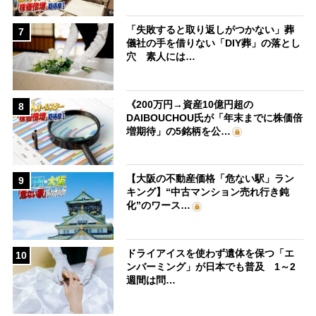
「失敗すると取り返しがつかない」葬
7
儀社の手を借りない「DIY葬」の落とし
穴 素人には…
《200万円→資産10億円超の
8
DAIBOUCHOU氏が「年末までに株価倍
増期待」の5銘柄を公…
【大阪の不動産価格「危ない駅」ラン
9
キング】“中古マンション売れ行き鈍
化”のワース…
ドライアイスを使わず遺体を保つ「エ
10
ンバーミング」が日本でも普及 1～2
週間は問…