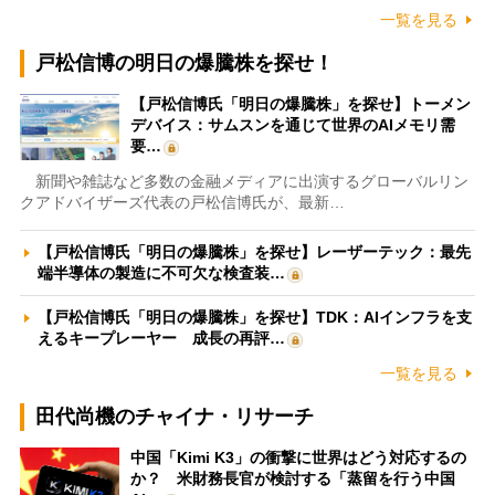
一覧を見る
戸松信博の明日の爆騰株を探せ！
【戸松信博氏「明日の爆騰株」を探せ】トーメン
デバイス：サムスンを通じて世界のAIメモリ需
要…
新聞や雑誌など多数の金融メディアに出演するグローバルリン
クアドバイザーズ代表の戸松信博氏が、最新…
【戸松信博氏「明日の爆騰株」を探せ】レーザーテック：最先
端半導体の製造に不可欠な検査装…
【戸松信博氏「明日の爆騰株」を探せ】TDK：AIインフラを支
えるキープレーヤー 成長の再評…
一覧を見る
田代尚機のチャイナ・リサーチ
中国「Kimi K3」の衝撃に世界はどう対応するの
か？ 米財務長官が検討する「蒸留を行う中国