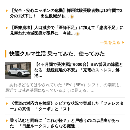
【安全・安心ニッポンの危機】採用試験受験者数は10年間で2
分の1以下に！ 出生数減がも…
【医療崩壊】人口減少で「医師不足」に加えて「患者不足」に
見舞われ地域医療が限界に 今後…
一覧を見る
快適クルマ生活 乗ってみた、使ってみた
【4ヶ月間で受注累計6000台】BEV普及の障壁と
なる「航続距離の不安」「充電のストレス」解
消…
あれほどもてはやされていた「EV（BEV）シフト」の潮流も、
最近では減速基調になっているように見える。…
《雪道の対応力を検証》シビアな状況で実感した「フォレスタ
ー」の真価 「ターボ」と「スト…
乗り込むと同時に「これが軽？」と戸惑うのには理由があっ
た 「日産ルークス」さらなる躍進…