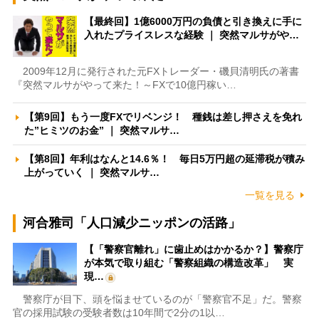
【最終回】1億6000万円の負債と引き換えに手に
入れたプライスレスな経験 ｜ 突然マルサがや…
2009年12月に発行された元FXトレーダー・磯貝清明氏の著書
『突然マルサがやって来た！～FXで10億円稼い…
【第9回】もう一度FXでリベンジ！ 種銭は差し押さえを免れ
た”ヒミツのお金” ｜ 突然マルサ…
【第8回】年利はなんと14.6％！ 毎日5万円超の延滞税が積み
上がっていく ｜ 突然マルサ…
一覧を見る
河合雅司「人口減少ニッポンの活路」
【「警察官離れ」に歯止めはかかるか？】警察庁
が本気で取り組む「警察組織の構造改革」 実
現…
警察庁が目下、頭を悩ませているのが「警察官不足」だ。警察
官の採用試験の受験者数は10年間で2分の1以…