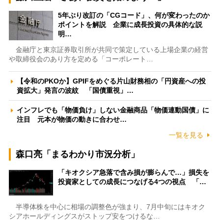
5年ぶり改訂の「CGコード」、何が変わったのか
ポイントを解説 企業に成長投資の具体的な説
明…
金融庁と東京証券取引所が共同で策定している上場企業の経営
や取締役会のあり方を定める「コーポレート…
【令和のPKOか】GPIFをめぐる片山財務相の「円資産への投
資拡大」発言の波紋 「国債重視」…
インフレでも「物価負け」しない金融商品「物価連動国債」に
注目 元本が物価の動きに合わせ…
一覧を見る
森口亮「まるわかり市況分析」
「キオクシア急落で含み損が膨らんで…」損失を
投資家としての成長につなげる4つの視点 「…
半導体株を中心に相場の調整色が強まり、7月中旬にはキオク
シアホールディングスがストップ安をつけるな…