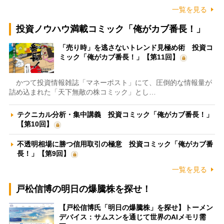
一覧を見る
投資ノウハウ満載コミック「俺がカブ番長！」
「売り時」を逃さないトレンド見極め術 投資コ
ミック「俺がカブ番長！」【第11回】
かつて投資情報雑誌「マネーポスト」にて、圧倒的な情報量が
詰め込まれた「天下無敵の株コミック」とし…
テクニカル分析・集中講義 投資コミック「俺がカブ番長！」
【第10回】
不透明相場に勝つ信用取引の極意 投資コミック「俺がカブ番
長！」【第9回】
一覧を見る
戸松信博の明日の爆騰株を探せ！
【戸松信博氏「明日の爆騰株」を探せ】トーメン
デバイス：サムスンを通じて世界のAIメモリ需