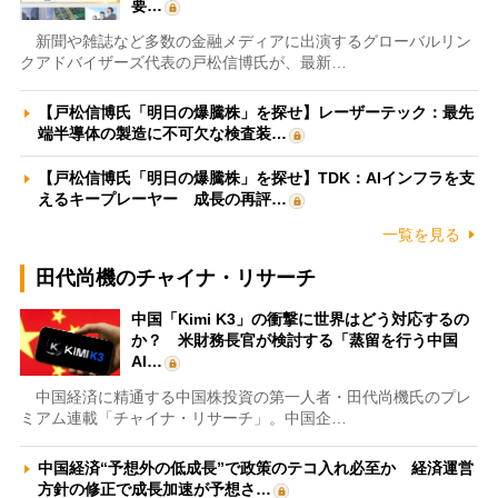
要…
新聞や雑誌など多数の金融メディアに出演するグローバルリン
クアドバイザーズ代表の戸松信博氏が、最新…
【戸松信博氏「明日の爆騰株」を探せ】レーザーテック：最先
端半導体の製造に不可欠な検査装…
【戸松信博氏「明日の爆騰株」を探せ】TDK：AIインフラを支
えるキープレーヤー 成長の再評…
一覧を見る
田代尚機のチャイナ・リサーチ
中国「Kimi K3」の衝撃に世界はどう対応するの
か？ 米財務長官が検討する「蒸留を行う中国
AI…
中国経済に精通する中国株投資の第一人者・田代尚機氏のプレ
ミアム連載「チャイナ・リサーチ」。中国企…
中国経済“予想外の低成長”で政策のテコ入れ必至か 経済運営
方針の修正で成長加速が予想さ…