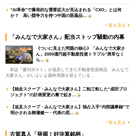
“AI革命”で爆発的な需要拡大が見込まれる「CXO」とは何
か？ 高い競争力を持つ中国の医薬品…
一覧を見る
「みんなで大家さん」配当ストップ騒動の内幕
《ついに見えた問題の核心》「みんなで大家さ
ん」2000億円超不動産投資トラブル“異常なく
ら…
本誌『週刊ポスト』が追及してきた不動産投資商品「みんなで
大家さん」がいよいよ最終局面を迎えている…
【独走スクープ・みんなで大家さん】二転三転した“成田プロ
ジェクト”の計画変更の裏で起き…
【追及スクープ・みんなで大家さん】独占入手“内部議事録”で
明かされる柳瀬健一・代表の思…
一覧を見る
古賀真人「発掘！好決算銘柄」