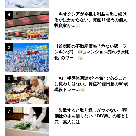
「キオクシアが今後も利益を出し続け
4
るかは分からない」資産11億円の個人
投資家が…
【首都圏の不動産価格「危ない駅」ラ
5
ンキング】“中古マンション売れ行き鈍
化”のワー…
「AI・半導体関連が“本命”であること
6
に変わりはない」資産20億円超の90歳
現役トレー…
「失敗すると取り返しがつかない」葬
7
儀社の手を借りない「DIY葬」の落とし
穴 素人には…