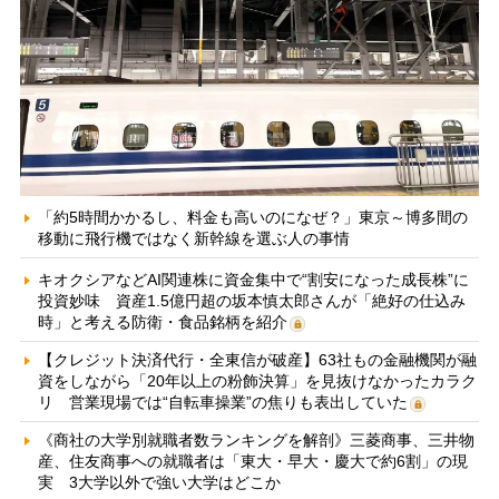
「約5時間かかるし、料金も高いのになぜ？」東京～博多間の
移動に飛行機ではなく新幹線を選ぶ人の事情
キオクシアなどAI関連株に資金集中で“割安になった成長株”に
投資妙味 資産1.5億円超の坂本慎太郎さんが「絶好の仕込み
時」と考える防衛・食品銘柄を紹介
【クレジット決済代行・全東信が破産】63社もの金融機関が融
資をしながら「20年以上の粉飾決算」を見抜けなかったカラク
リ 営業現場では“自転車操業”の焦りも表出していた
《商社の大学別就職者数ランキングを解剖》三菱商事、三井物
産、住友商事への就職者は「東大・早大・慶大で約6割」の現
実 3大学以外で強い大学はどこか