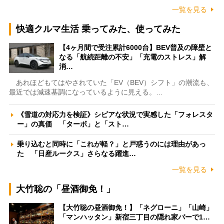
一覧を見る
快適クルマ生活 乗ってみた、使ってみた
【4ヶ月間で受注累計6000台】BEV普及の障壁と
なる「航続距離の不安」「充電のストレス」解
消…
あれほどもてはやされていた「EV（BEV）シフト」の潮流も、
最近では減速基調になっているように見える。…
《雪道の対応力を検証》シビアな状況で実感した「フォレスタ
ー」の真価 「ターボ」と「スト…
乗り込むと同時に「これが軽？」と戸惑うのには理由があっ
た 「日産ルークス」さらなる躍進…
一覧を見る
大竹聡の「昼酒御免！」
【大竹聡の昼酒御免！】「ネグローニ」「山崎」
「マンハッタン」新宿三丁目の隠れ家バーで1…