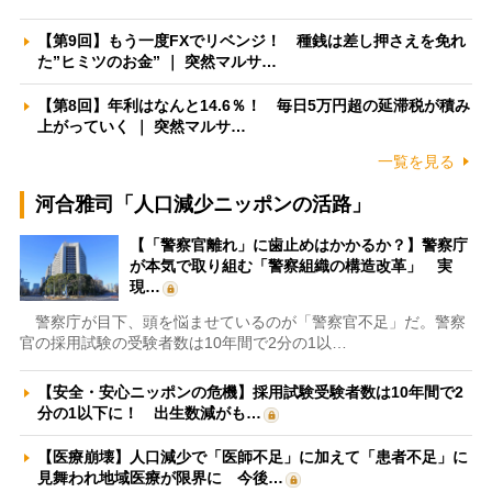
【第9回】もう一度FXでリベンジ！ 種銭は差し押さえを免れ
た”ヒミツのお金” ｜ 突然マルサ…
【第8回】年利はなんと14.6％！ 毎日5万円超の延滞税が積み
上がっていく ｜ 突然マルサ…
一覧を見る
河合雅司「人口減少ニッポンの活路」
【「警察官離れ」に歯止めはかかるか？】警察庁
が本気で取り組む「警察組織の構造改革」 実
現…
警察庁が目下、頭を悩ませているのが「警察官不足」だ。警察
官の採用試験の受験者数は10年間で2分の1以…
【安全・安心ニッポンの危機】採用試験受験者数は10年間で2
分の1以下に！ 出生数減がも…
【医療崩壊】人口減少で「医師不足」に加えて「患者不足」に
見舞われ地域医療が限界に 今後…