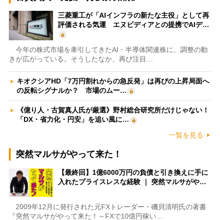
三菱重工が「AIインフラの新たな主役」として再
評価される気運 エヌビディアとの提携でAIデ…
今年の株式市場を牽引してきたAI・半導体関連株に、調整の動
きが広がっている。そうしたなか、再び注目…
キオクシアHD「7万円割れからの急反発」は再びの上昇局面へ
の反転シグナルか？ 市場のムー…
《億り人・古賀真人氏が厳選》野村総合研究所だけじゃない！
「DX・省力化・円安」を追い風に…
一覧を見る
突然マルサがやって来た！
【最終回】1億6000万円の負債と引き換えに手に
入れたプライスレスな経験 ｜ 突然マルサがや…
2009年12月に発行された元FXトレーダー・磯貝清明氏の著書
『突然マルサがやって来た！～FXで10億円稼い…