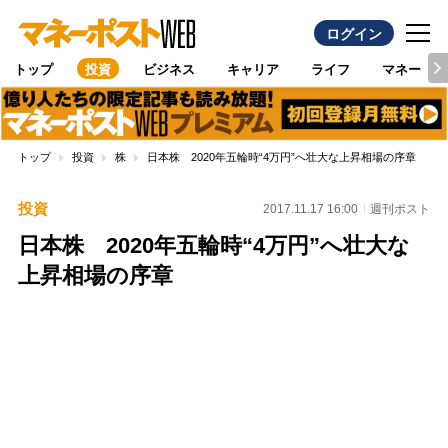
ログイン
トップ
投資
ビジネス
キャリア
ライフ
マネー
トップ
投資
株
日本株 2020年五輪時“4万円”へ壮大な上昇相場の序章
投資
2017.11.17 16:00
週刊ポスト
日本株 2020年五輪時“4万円”へ壮大な
上昇相場の序章
Loaded
:
100.00%
/
Unmute