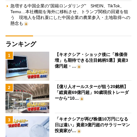
急増する中国企業の“国籍ロンダリング” SHEIN、TikTok、
Temu…本社機能を海外に移転させ、トランプ関税の回避を狙
う 現地人を隠れ蓑にした中国企業の農業参入・土地取得への
懸念も
ランキング
【キオクシア・ショック後に「株価倍
1
増」も期待できる注目銘柄5選】資産3
億円超・…
【億り人オールスターが狙う20銘柄】
2
「総資産69億円超」90歳現役トレーダ
ーから“10…
「キオクシアが再び株価10万円になる
3
日は遠い」資産3億円超のサラリーマン
投資家が…