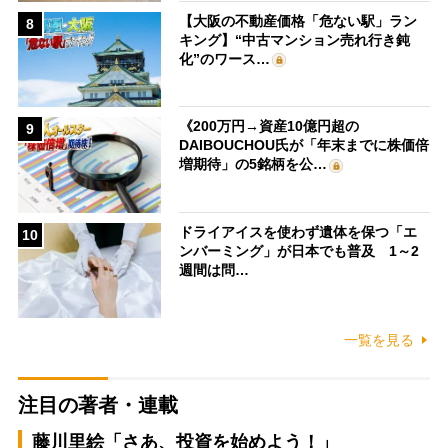
【大阪の不動産価格「危ない駅」ラン
8
キング】“中古マンション売れ行き鈍
化”のワース…
《200万円→資産10億円超の
9
DAIBOUCHOU氏が「年末までに株価倍
増期待」の5銘柄を公…
ドライアイスを使わず遺体を保つ「エ
10
ンバーミング」が日本でも普及 1～2
週間は問…
一覧を見る
注目の著者・連載
藤川里絵「さあ、投資を始めよう！」