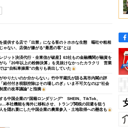
を提供する店で「出禁」になる客のトホホな生態 嘔吐や粗相
じゃない、店側が嫌がる“最悪の客”とは
レジット決済代行・全東信が破産】63社もの金融機関が融資を
がら「20年以上の粉飾決算」を見抜けなかったカラクリ 営業
では“自転車操業”の焦りも表出していた
がやりたいのか分からない」竹中平蔵氏が語る高市内閣の評
「給付付き税額控除はその場しのぎ」いま不可欠なのは“社会
制度の改革議論”と指摘
する中国企業の“国籍ロンダリング” SHEIN、TikTok、
mu…本社機能を海外に移転させ、トランプ関税の回避を狙う
人を隠れ蓑にした中国企業の農業参入・土地取得への懸念も