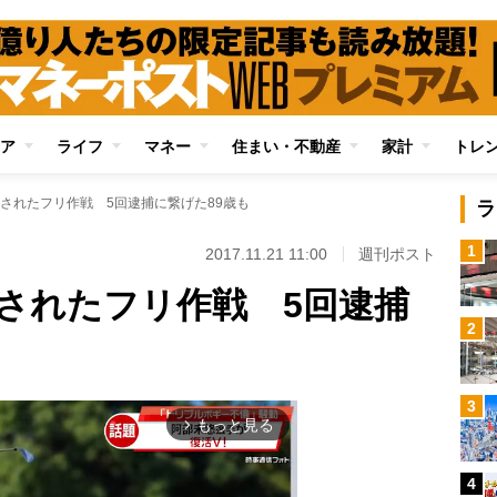
ア
ライフ
マネー
住まい・不動産
家計
トレ
されたフリ作戦 5回逮捕に繋げた89歳も
ラ
1
2017.11.21 11:00
週刊ポスト
されたフリ作戦 5回逮捕
2
3
もっと見る
arrow_forward_ios
4