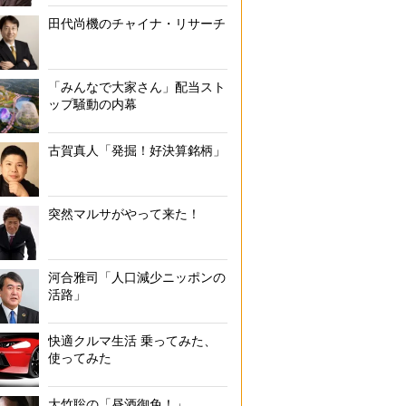
田代尚機のチャイナ・リサーチ
「みんなで大家さん」配当スト
ップ騒動の内幕
古賀真人「発掘！好決算銘柄」
突然マルサがやって来た！
河合雅司「人口減少ニッポンの
活路」
快適クルマ生活 乗ってみた、
使ってみた
大竹聡の「昼酒御免！」