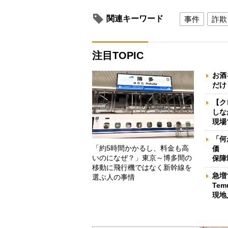
関連キーワード
事件
詐欺
注目TOPIC
お酒
だけ
【ク
しな
現場
「何
「約5時間かかるし、料金も高
価 
いのになぜ？」東京～博多間の
保障
移動に飛行機ではなく新幹線を
急増
選ぶ人の事情
Te
現地