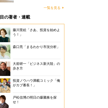
に…
一覧を見る
目の著者・連載
藤川里絵「さあ、投資を始めよ
う！」
森口亮「まるわかり市況分析」
大前研一「ビジネス新大陸」の
歩き方
投資ノウハウ満載コミック「俺
がカブ番長！」
戸松信博の明日の爆騰株を探
せ！