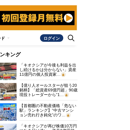
ンド
ログイン
ンキング
「キオクシアが今後も利益を出
し続けるかは分からない」資産
11億円の個人投資家…
【億り人オールスターが狙う20
銘柄】「総資産69億円超」90歳
現役トレーダーから“1…
【首都圏の不動産価格「危ない
駅」ランキング】“中古マンシ
ョン売れ行き鈍化”のワ…
「キオクシアが再び株価10万円