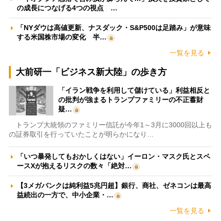
の成長につなげる4つの視点 …
「NYダウは高値更新、ナスダック・S&P500は足踏み」が意味
する米国株市場の変化 半…
一覧を見る
大前研一「ビジネス新大陸」の歩き方
「イラン戦争を利用して儲けている」利益相反と
の批判が強まるトランプファミリーの不正蓄財
疑…
トランプ大統領のファミリー信託が今年1～3月に3000回以上も
の証券取引を行っていたことが明らかになり…
「いつ暴発してもおかしくはない」イーロン・マスク氏とスペ
ースXが抱えるリスクの数々「絶対…
【3メガバンクは純利益5兆円超】銀行、商社、ゼネコンは最高
益続出の一方で、中小企業・…
一覧を見る