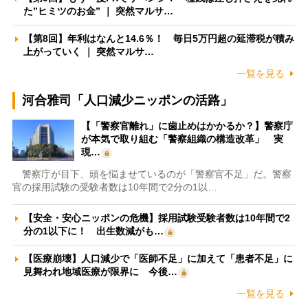
た”ヒミツのお金” ｜ 突然マルサ…
【第8回】年利はなんと14.6％！ 毎日5万円超の延滞税が積み
上がっていく ｜ 突然マルサ…
一覧を見る
河合雅司「人口減少ニッポンの活路」
【「警察官離れ」に歯止めはかかるか？】警察庁
が本気で取り組む「警察組織の構造改革」 実
現…
警察庁が目下、頭を悩ませているのが「警察官不足」だ。警察
官の採用試験の受験者数は10年間で2分の1以…
【安全・安心ニッポンの危機】採用試験受験者数は10年間で2
分の1以下に！ 出生数減がも…
【医療崩壊】人口減少で「医師不足」に加えて「患者不足」に
見舞われ地域医療が限界に 今後…
一覧を見る