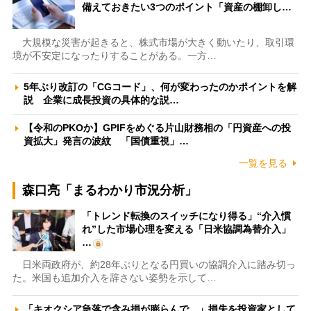
備えておきたい3つのポイント「資産の棚卸し…
大規模な災害が起きると、株式市場が大きく動いたり、取引環
境が不安定になったりすることがある。一方…
5年ぶり改訂の「CGコード」、何が変わったのかポイントを解
説 企業に成長投資の具体的な説…
【令和のPKOか】GPIFをめぐる片山財務相の「円資産への投
資拡大」発言の波紋 「国債重視」…
一覧を見る
森口亮「まるわかり市況分析」
「トレンド転換のスイッチになり得る」“介入慣
れ”した市場心理を変える「日米協調為替介入」
…
日米両政府が、約28年ぶりとなる円買いの協調介入に踏み切っ
た。米国も追加介入を辞さない姿勢を示して…
「キオクシア急落で含み損が膨らんで…」損失を投資家として