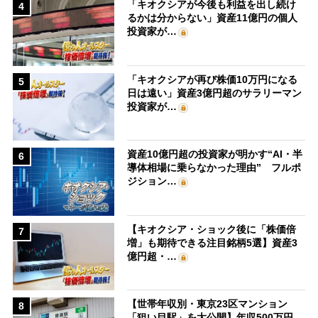
「キオクシアが今後も利益を出し続け
4
るかは分からない」資産11億円の個人
投資家が…
「キオクシアが再び株価10万円になる
5
日は遠い」資産3億円超のサラリーマン
投資家が…
資産10億円超の投資家が明かす“AI・半
6
導体相場に乗らなかった理由” フルポ
ジション…
【キオクシア・ショック後に「株価倍
7
増」も期待できる注目銘柄5選】資産3
億円超・…
【世帯年収別・東京23区マンション
8
「狙い目駅」を大公開】年収500万円、