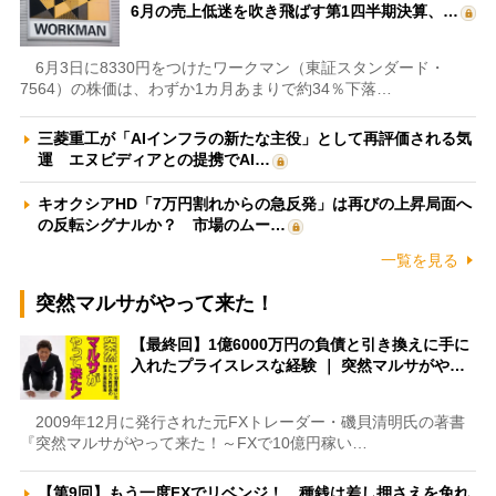
6月の売上低迷を吹き飛ばす第1四半期決算、…
6月3日に8330円をつけたワークマン（東証スタンダード・
7564）の株価は、わずか1カ月あまりで約34％下落…
三菱重工が「AIインフラの新たな主役」として再評価される気
運 エヌビディアとの提携でAI…
キオクシアHD「7万円割れからの急反発」は再びの上昇局面へ
の反転シグナルか？ 市場のムー…
一覧を見る
突然マルサがやって来た！
【最終回】1億6000万円の負債と引き換えに手に
入れたプライスレスな経験 ｜ 突然マルサがや…
2009年12月に発行された元FXトレーダー・磯貝清明氏の著書
『突然マルサがやって来た！～FXで10億円稼い…
【第9回】もう一度FXでリベンジ！ 種銭は差し押さえを免れ