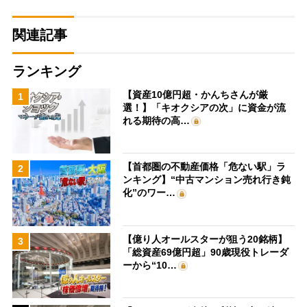
関連記事
ランキング
【資産10億円超・かんちさんが厳
1
選！】「キオクシアの次」に資金が流
れる期待の高…
【首都圏の不動産価格「危ない駅」ラ
2
ンキング】“中古マンション売れ行き鈍
化”のワー…
【億り人オールスターが狙う20銘柄】
3
「総資産69億円超」90歳現役トレーダ
ーから“10…