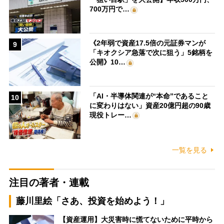
700万円で…
《2年弱で資産17.5倍の元証券マンが
9
「キオクシア急落で次に狙う」5銘柄を
公開》10…
「AI・半導体関連が“本命”であること
10
に変わりはない」資産20億円超の90歳
現役トレー…
一覧を見る
注目の著者・連載
藤川里絵「さあ、投資を始めよう！」
【資産運用】大災害時に慌てないために平時から