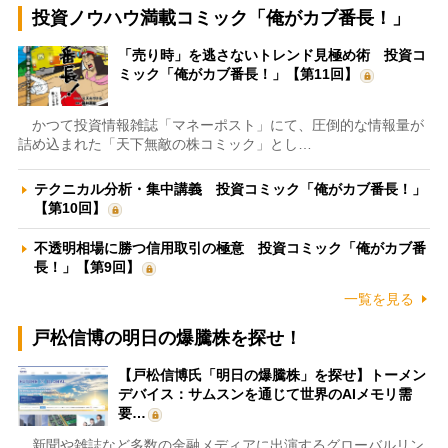
投資ノウハウ満載コミック「俺がカブ番長！」
「売り時」を逃さないトレンド見極め術 投資コ
ミック「俺がカブ番長！」【第11回】
かつて投資情報雑誌「マネーポスト」にて、圧倒的な情報量が
詰め込まれた「天下無敵の株コミック」とし…
テクニカル分析・集中講義 投資コミック「俺がカブ番長！」
【第10回】
不透明相場に勝つ信用取引の極意 投資コミック「俺がカブ番
長！」【第9回】
一覧を見る
戸松信博の明日の爆騰株を探せ！
【戸松信博氏「明日の爆騰株」を探せ】トーメン
デバイス：サムスンを通じて世界のAIメモリ需
要…
新聞や雑誌など多数の金融メディアに出演するグローバルリン