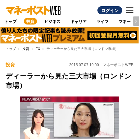
ログイン
トップ
投資
ビジネス
キャリア
ライフ
マネー
トップ
投資
FX
ディーラーから見た三大市場（ロンドン市場）
投資
2015.07.07 19:00
マネーポストWEB
ディーラーから見た三大市場（ロンドン
市場）