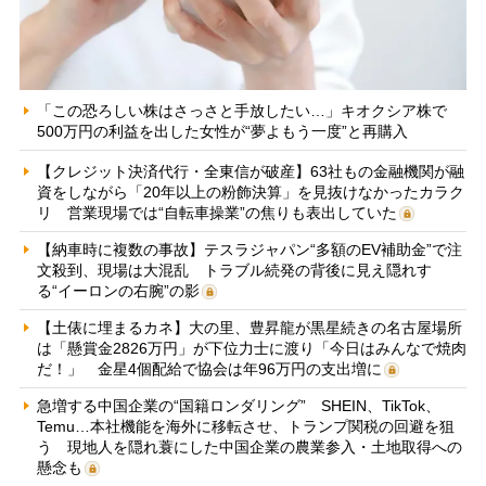
「この恐ろしい株はさっさと手放したい…」キオクシア株で
500万円の利益を出した女性が“夢よもう一度”と再購入
【クレジット決済代行・全東信が破産】63社もの金融機関が融
資をしながら「20年以上の粉飾決算」を見抜けなかったカラク
リ 営業現場では“自転車操業”の焦りも表出していた
【納車時に複数の事故】テスラジャパン“多額のEV補助金”で注
文殺到、現場は大混乱 トラブル続発の背後に見え隠れす
る“イーロンの右腕”の影
【土俵に埋まるカネ】大の里、豊昇龍が黒星続きの名古屋場所
は「懸賞金2826万円」が下位力士に渡り「今日はみんなで焼肉
だ！」 金星4個配給で協会は年96万円の支出増に
急増する中国企業の“国籍ロンダリング” SHEIN、TikTok、
Temu…本社機能を海外に移転させ、トランプ関税の回避を狙
う 現地人を隠れ蓑にした中国企業の農業参入・土地取得への
懸念も