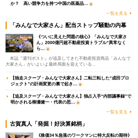
か？ 高い競争力を持つ中国の医薬品…
一覧を見る
「みんなで大家さん」配当ストップ騒動の内幕
《ついに見えた問題の核心》「みんなで大家さ
ん」2000億円超不動産投資トラブル“異常なく
ら…
本誌『週刊ポスト』が追及してきた不動産投資商品「みんなで
大家さん」がいよいよ最終局面を迎えている…
【独走スクープ・みんなで大家さん】二転三転した“成田プロ
ジェクト”の計画変更の裏で起き…
【追及スクープ・みんなで大家さん】独占入手“内部議事録”で
明かされる柳瀬健一・代表の思…
一覧を見る
古賀真人「発掘！好決算銘柄」
《株価34％急落のワークマンに特大反転の期待》