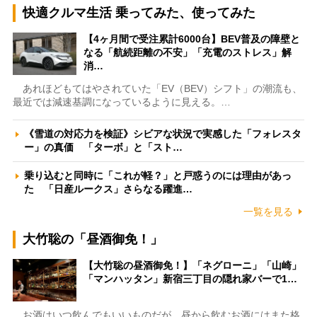
快適クルマ生活 乗ってみた、使ってみた
【4ヶ月間で受注累計6000台】BEV普及の障壁と
なる「航続距離の不安」「充電のストレス」解
消…
あれほどもてはやされていた「EV（BEV）シフト」の潮流も、
最近では減速基調になっているように見える。…
《雪道の対応力を検証》シビアな状況で実感した「フォレスタ
ー」の真価 「ターボ」と「スト…
乗り込むと同時に「これが軽？」と戸惑うのには理由があっ
た 「日産ルークス」さらなる躍進…
一覧を見る
大竹聡の「昼酒御免！」
【大竹聡の昼酒御免！】「ネグローニ」「山崎」
「マンハッタン」新宿三丁目の隠れ家バーで1…
お酒はいつ飲んでもいいものだが、昼から飲むお酒にはまた格