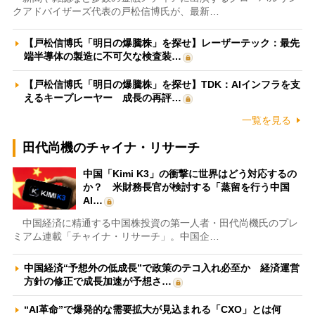
クアドバイザーズ代表の戸松信博氏が、最新…
【戸松信博氏「明日の爆騰株」を探せ】レーザーテック：最先
端半導体の製造に不可欠な検査装…
【戸松信博氏「明日の爆騰株」を探せ】TDK：AIインフラを支
えるキープレーヤー 成長の再評…
一覧を見る
田代尚機のチャイナ・リサーチ
中国「Kimi K3」の衝撃に世界はどう対応するの
か？ 米財務長官が検討する「蒸留を行う中国
AI…
中国経済に精通する中国株投資の第一人者・田代尚機氏のプレ
ミアム連載「チャイナ・リサーチ」。中国企…
中国経済“予想外の低成長”で政策のテコ入れ必至か 経済運営
方針の修正で成長加速が予想さ…
“AI革命”で爆発的な需要拡大が見込まれる「CXO」とは何