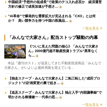
中国経済“予想外の低成長”で政策のテコ入れ必至か 経済運営
方針の修正で成長加速が予想さ…
“AI革命”で爆発的な需要拡大が見込まれる「CXO」とは何
か？ 高い競争力を持つ中国の医薬品…
一覧を見る
「みんなで大家さん」配当ストップ騒動の内幕
《ついに見えた問題の核心》「みんなで大家さ
ん」2000億円超不動産投資トラブル“異常なく
ら…
本誌『週刊ポスト』が追及してきた不動産投資商品「みんなで
大家さん」がいよいよ最終局面を迎えている…
【独走スクープ・みんなで大家さん】二転三転した“成田プロ
ジェクト”の計画変更の裏で起き…
【追及スクープ・みんなで大家さん】独占入手“内部議事録”で
明かされる柳瀬健一・代表の思…
一覧を見る