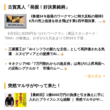
古賀真人「発掘！好決算銘柄」
《株価34％急落のワークマンに特大反転の期待》
6月の売上低迷を吹き飛ばす第1四半期決算、…
6月3日に8330円をつけたワークマン（東証スタンダード・
7564）の株価は、わずか1カ月あまりで約34％下落…
三菱重工が「AIインフラの新たな主役」として再評価される気
運 エヌビディアとの提携でAI…
キオクシアHD「7万円割れからの急反発」は再びの上昇局面へ
の反転シグナルか？ 市場のムー…
一覧を見る
突然マルサがやって来た！
【最終回】1億6000万円の負債と引き換えに手に
入れたプライスレスな経験 ｜ 突然マルサがや…