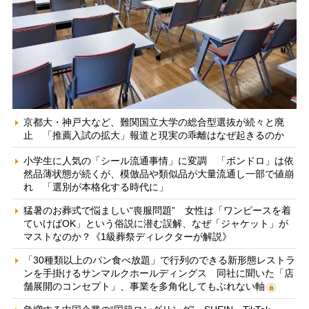
京都大・神戸大など、難関国立大学の総合型選抜が続々と廃
止 「推薦入試の拡大」報道と現実の乖離はなぜ起きるのか
小学生に人気の「シール流通事情」に変調 「ボンドロ」は依
然品薄状態が続くが、模倣品や類似品が大量流通し一部で値崩
れ 「選別が本格化する時代に」
猛暑のお葬式で悩ましい“喪服問題” 女性は「ワンピースを着
ていけばOK」という俗説に潜む誤解、なぜ「ジャケット」が
マストなのか？《1級葬祭ディレクターが解説》
「30種類以上のパン食べ放題」で行列のできる新形態レストラ
ンを手掛けるサンマルクホールディングス 同社に聞いた「店
舗展開のコンセプト」、事業を多角化してもぶれない軸