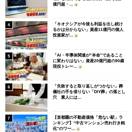
億円超・…
「キオクシアが今後も利益を出し続け
4
るかは分からない」資産11億円の個人
投資家が…
「AI・半導体関連が“本命”であること
5
に変わりはない」資産20億円超の90歳
現役トレー…
「失敗すると取り返しがつかない」葬
6
儀社の手を借りない「DIY葬」の落とし
穴 素人には…
【首都圏の不動産価格「危ない駅」ラ
7
ンキング】“中古マンション売れ行き鈍
化”のワー…