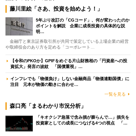
藤川里絵「さあ、投資を始めよう！」
5年ぶり改訂の「CGコード」、何が変わったのか
ポイントを解説 企業に成長投資の具体的な説
明…
金融庁と東京証券取引所が共同で策定している上場企業の経営
や取締役会のあり方を定める「コーポレート…
【令和のPKOか】GPIFをめぐる片山財務相の「円資産への投
資拡大」発言の波紋 「国債重視」…
インフレでも「物価負け」しない金融商品「物価連動国債」に
注目 元本が物価の動きに合わせ…
一覧を見る
森口亮「まるわかり市況分析」
「キオクシア急落で含み損が膨らんで…」損失を
投資家としての成長につなげる4つの視点 「…