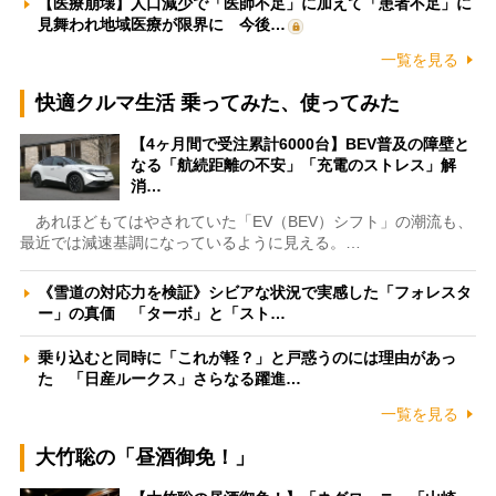
【医療崩壊】人口減少で「医師不足」に加えて「患者不足」に
見舞われ地域医療が限界に 今後…
一覧を見る
快適クルマ生活 乗ってみた、使ってみた
【4ヶ月間で受注累計6000台】BEV普及の障壁と
なる「航続距離の不安」「充電のストレス」解
消…
あれほどもてはやされていた「EV（BEV）シフト」の潮流も、
最近では減速基調になっているように見える。…
《雪道の対応力を検証》シビアな状況で実感した「フォレスタ
ー」の真価 「ターボ」と「スト…
乗り込むと同時に「これが軽？」と戸惑うのには理由があっ
た 「日産ルークス」さらなる躍進…
一覧を見る
大竹聡の「昼酒御免！」