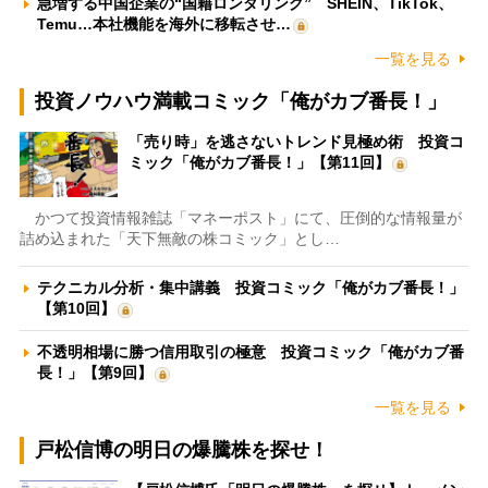
急増する中国企業の“国籍ロンダリング” SHEIN、TikTok、
Temu…本社機能を海外に移転させ…
一覧を見る
投資ノウハウ満載コミック「俺がカブ番長！」
「売り時」を逃さないトレンド見極め術 投資コ
ミック「俺がカブ番長！」【第11回】
かつて投資情報雑誌「マネーポスト」にて、圧倒的な情報量が
詰め込まれた「天下無敵の株コミック」とし…
テクニカル分析・集中講義 投資コミック「俺がカブ番長！」
【第10回】
不透明相場に勝つ信用取引の極意 投資コミック「俺がカブ番
長！」【第9回】
一覧を見る
戸松信博の明日の爆騰株を探せ！