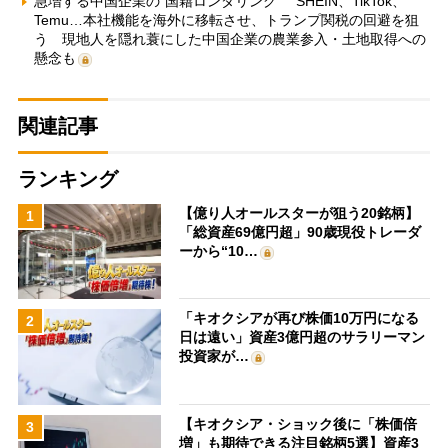
急増する中国企業の“国籍ロンダリング” SHEIN、TikTok、
Temu…本社機能を海外に移転させ、トランプ関税の回避を狙
う 現地人を隠れ蓑にした中国企業の農業参入・土地取得への
懸念も
関連記事
ランキング
【億り人オールスターが狙う20銘柄】
1
「総資産69億円超」90歳現役トレーダ
ーから“10…
「キオクシアが再び株価10万円になる
2
日は遠い」資産3億円超のサラリーマン
投資家が…
【キオクシア・ショック後に「株価倍
3
増」も期待できる注目銘柄5選】資産3