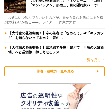
【大竹聡の昼酒御免！】「ネグローニ」「山崎」
「マンハッタン」新宿三丁目の隠れ家バーで1…
お酒はいつ飲んでもいいものだが、昼から飲むお酒にはまた格
別の味わいがある――。ライター・作家の大竹…
【大竹聡の昼酒御免！】今の若者は「なめろう」や「キヌカツ
ギ」を知らないって本当？ 昔の…
【大竹聡の昼酒御免！】京急線で多摩川越えて「川崎の大衆酒
場」へと昼酒旅 押し寄せるノス…
一覧を見る
著者・連載の一覧を見る