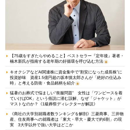
【75歳をすぎたらやめること】ベストセラー『定年後』著者・
楠木新氏が指南する老年期の好循環を呼び込む方法
キオクシアなどAI関連株に資金集中で“割安になった成長株”に
投資妙味 資産1.5億円超の坂本慎太郎さんが「絶好の仕込み
時」と考える防衛・食品銘柄を紹介
猛暑のお葬式で悩ましい“喪服問題” 女性は「ワンピースを着
ていけばOK」という俗説に潜む誤解、なぜ「ジャケット」が
マストなのか？《1級葬祭ディレクターが解説》
《商社の大学別就職者数ランキングを解剖》三菱商事、三井物
産、住友商事への就職者は「東大・早大・慶大で約6割」の現
実 3大学以外で強い大学はどこか