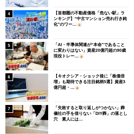
【首都圏の不動産価格「危ない駅」ラ
4
ンキング】“中古マンション売れ行き鈍
化”のワー…
「AI・半導体関連が“本命”であること
5
に変わりはない」資産20億円超の90歳
現役トレー…
【キオクシア・ショック後に「株価倍
6
増」も期待できる注目銘柄5選】資産3
億円超・…
「失敗すると取り返しがつかない」葬
7
儀社の手を借りない「DIY葬」の落とし
穴 素人には…