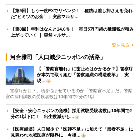
【第9回】もう一度FXでリベンジ！ 種銭は差し押さえを免れ
た”ヒミツのお金” ｜ 突然マルサ…
【第8回】年利はなんと14.6％！ 毎日5万円超の延滞税が積み
上がっていく ｜ 突然マルサ…
一覧を見る
河合雅司「人口減少ニッポンの活路」
【「警察官離れ」に歯止めはかかるか？】警察庁
が本気で取り組む「警察組織の構造改革」 実
現…
警察庁が目下、頭を悩ませているのが「警察官不足」だ。警察
官の採用試験の受験者数は10年間で2分の1以…
【安全・安心ニッポンの危機】採用試験受験者数は10年間で2
分の1以下に！ 出生数減がも…
【医療崩壊】人口減少で「医師不足」に加えて「患者不足」に
見舞われ地域医療が限界に 今後…