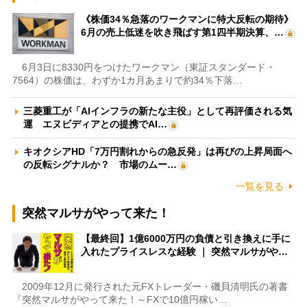
《株価34％急落のワークマンに特大反転の期待》
6月の売上低迷を吹き飛ばす第1四半期決算、…
6月3日に8330円をつけたワークマン（東証スタンダード・
7564）の株価は、わずか1カ月あまりで約34％下落…
三菱重工が「AIインフラの新たな主役」として再評価される気
運 エヌビディアとの提携でAI…
キオクシアHD「7万円割れからの急反発」は再びの上昇局面へ
の反転シグナルか？ 市場のムー…
一覧を見る
突然マルサがやって来た！
【最終回】1億6000万円の負債と引き換えに手に
入れたプライスレスな経験 ｜ 突然マルサがや…
2009年12月に発行された元FXトレーダー・磯貝清明氏の著書
『突然マルサがやって来た！～FXで10億円稼い…