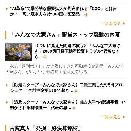
“AI革命”で爆発的な需要拡大が見込まれる「CXO」とは何
か？ 高い競争力を持つ中国の医薬品…
一覧を見る
「みんなで大家さん」配当ストップ騒動の内幕
《ついに見えた問題の核心》「みんなで大家さ
ん」2000億円超不動産投資トラブル“異常なく
ら…
本誌『週刊ポスト』が追及してきた不動産投資商品「みんなで
大家さん」がいよいよ最終局面を迎えている…
【独走スクープ・みんなで大家さん】二転三転した“成田プロ
ジェクト”の計画変更の裏で起き…
【追及スクープ・みんなで大家さん】独占入手“内部議事録”で
明かされる柳瀬健一・代表の思…
一覧を見る
古賀真人「発掘！好決算銘柄」