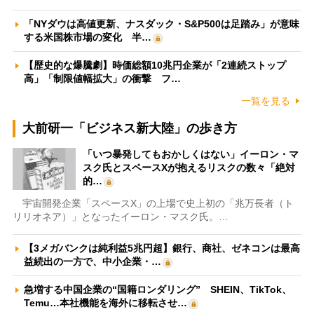
「NYダウは高値更新、ナスダック・S&P500は足踏み」が意味
する米国株市場の変化 半…
【歴史的な爆騰劇】時価総額10兆円企業が「2連続ストップ
高」「制限値幅拡大」の衝撃 フ…
一覧を見る
大前研一「ビジネス新大陸」の歩き方
「いつ暴発してもおかしくはない」イーロン・マ
スク氏とスペースXが抱えるリスクの数々「絶対
的…
宇宙開発企業「スペースX」の上場で史上初の「兆万長者（ト
リリオネア）」となったイーロン・マスク氏。…
【3メガバンクは純利益5兆円超】銀行、商社、ゼネコンは最高
益続出の一方で、中小企業・…
急増する中国企業の“国籍ロンダリング” SHEIN、TikTok、
Temu…本社機能を海外に移転させ…