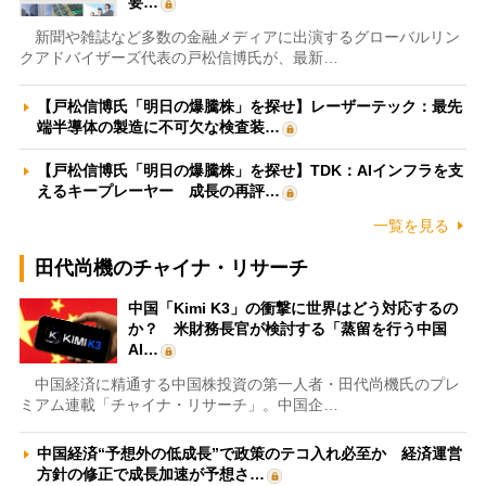
要…
新聞や雑誌など多数の金融メディアに出演するグローバルリン
クアドバイザーズ代表の戸松信博氏が、最新…
【戸松信博氏「明日の爆騰株」を探せ】レーザーテック：最先
端半導体の製造に不可欠な検査装…
【戸松信博氏「明日の爆騰株」を探せ】TDK：AIインフラを支
えるキープレーヤー 成長の再評…
一覧を見る
田代尚機のチャイナ・リサーチ
中国「Kimi K3」の衝撃に世界はどう対応するの
か？ 米財務長官が検討する「蒸留を行う中国
AI…
中国経済に精通する中国株投資の第一人者・田代尚機氏のプレ
ミアム連載「チャイナ・リサーチ」。中国企…
中国経済“予想外の低成長”で政策のテコ入れ必至か 経済運営
方針の修正で成長加速が予想さ…