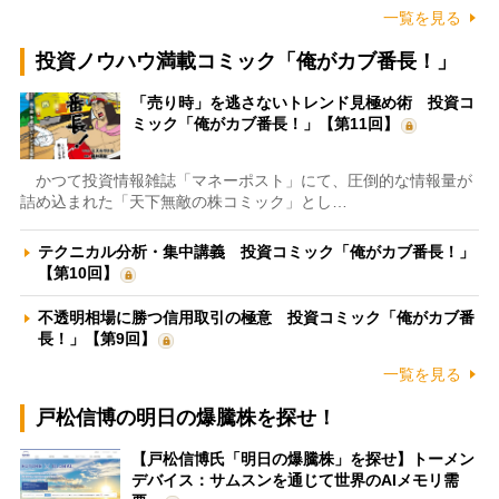
一覧を見る
投資ノウハウ満載コミック「俺がカブ番長！」
「売り時」を逃さないトレンド見極め術 投資コ
ミック「俺がカブ番長！」【第11回】
かつて投資情報雑誌「マネーポスト」にて、圧倒的な情報量が
詰め込まれた「天下無敵の株コミック」とし…
テクニカル分析・集中講義 投資コミック「俺がカブ番長！」
【第10回】
不透明相場に勝つ信用取引の極意 投資コミック「俺がカブ番
長！」【第9回】
一覧を見る
戸松信博の明日の爆騰株を探せ！
【戸松信博氏「明日の爆騰株」を探せ】トーメン
デバイス：サムスンを通じて世界のAIメモリ需