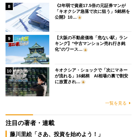
《2年弱で資産17.5倍の元証券マンが
8
「キオクシア急落で次に狙う」5銘柄を
公開》10…
【大阪の不動産価格「危ない駅」ラン
9
キング】“中古マンション売れ行き鈍
化”のワース…
キオクシア・ショックで「次にマネー
10
が流れる」16銘柄 AI相場の裏で割安
に放置され…
一覧を見る
注目の著者・連載
藤川里絵「さあ、投資を始めよう！」