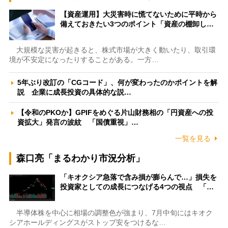
【資産運用】大災害時に慌てないために平時から
備えておきたい3つのポイント「資産の棚卸し…
大規模な災害が起きると、株式市場が大きく動いたり、取引環
境が不安定になったりすることがある。一方…
5年ぶり改訂の「CGコード」、何が変わったのかポイントを解
説 企業に成長投資の具体的な説…
【令和のPKOか】GPIFをめぐる片山財務相の「円資産への投
資拡大」発言の波紋 「国債重視」…
一覧を見る
森口亮「まるわかり市況分析」
「キオクシア急落で含み損が膨らんで…」損失を
投資家としての成長につなげる4つの視点 「…
半導体株を中心に相場の調整色が強まり、7月中旬にはキオク
シアホールディングスがストップ安をつけるな…