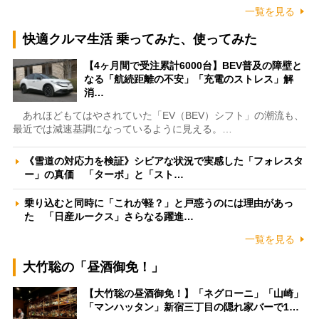
一覧を見る
快適クルマ生活 乗ってみた、使ってみた
【4ヶ月間で受注累計6000台】BEV普及の障壁と
なる「航続距離の不安」「充電のストレス」解
消…
あれほどもてはやされていた「EV（BEV）シフト」の潮流も、
最近では減速基調になっているように見える。…
《雪道の対応力を検証》シビアな状況で実感した「フォレスタ
ー」の真価 「ターボ」と「スト…
乗り込むと同時に「これが軽？」と戸惑うのには理由があっ
た 「日産ルークス」さらなる躍進…
一覧を見る
大竹聡の「昼酒御免！」
【大竹聡の昼酒御免！】「ネグローニ」「山崎」
「マンハッタン」新宿三丁目の隠れ家バーで1…