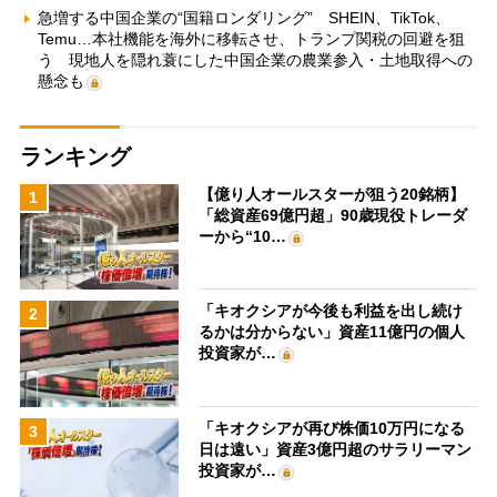
急増する中国企業の“国籍ロンダリング” SHEIN、TikTok、
Temu…本社機能を海外に移転させ、トランプ関税の回避を狙
う 現地人を隠れ蓑にした中国企業の農業参入・土地取得への
懸念も
ランキング
【億り人オールスターが狙う20銘柄】
1
「総資産69億円超」90歳現役トレーダ
ーから“10…
「キオクシアが今後も利益を出し続け
2
るかは分からない」資産11億円の個人
投資家が…
「キオクシアが再び株価10万円になる
3
日は遠い」資産3億円超のサラリーマン
投資家が…