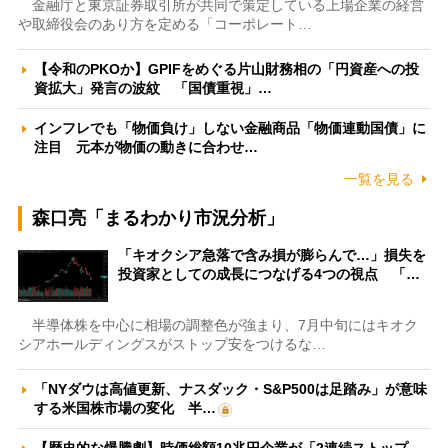
金融庁と東京証券取引所が共同で策定している上場企業の経営
や取締役会のあり方を定める「コーポレート…
【令和のPKOか】GPIFをめぐる片山財務相の「円資産への投
資拡大」発言の波紋 「国債重視」…
インフレでも「物価負け」しない金融商品「物価連動国債」に
注目 元本が物価の動きに合わせ…
一覧を見る
森口亮「まるわかり市況分析」
「キオクシア急落で含み損が膨らんで…」損失を
投資家としての成長につなげる4つの視点 「…
半導体株を中心に相場の調整色が強まり、7月中旬にはキオク
シアホールディングスがストップ安をつけるな…
「NYダウは高値更新、ナスダック・S&P500は足踏み」が意味
する米国株市場の変化 半…