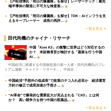
【戸松信博氏「明日の爆騰株」を探せ】レーザーテック：最先
端半導体の製造に不可欠な検査装…
【戸松信博氏「明日の爆騰株」を探せ】TDK：AIインフラを支
えるキープレーヤー 成長の再評…
一覧を見る
田代尚機のチャイナ・リサーチ
中国「Kimi K3」の衝撃に世界はどう対応するの
か？ 米財務長官が検討する「蒸留を行う中国
AI…
中国経済に精通する中国株投資の第一人者・田代尚機氏のプレ
ミアム連載「チャイナ・リサーチ」。中国企…
中国経済“予想外の低成長”で政策のテコ入れ必至か 経済運営
方針の修正で成長加速が予想さ…
“AI革命”で爆発的な需要拡大が見込まれる「CXO」とは何
か？ 高い競争力を持つ中国の医薬品…
一覧を見る