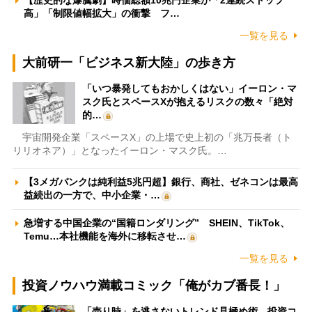
【歴史的な爆騰劇】時価総額10兆円企業が「2連続ストップ
高」「制限値幅拡大」の衝撃 フ…
一覧を見る
大前研一「ビジネス新大陸」の歩き方
「いつ暴発してもおかしくはない」イーロン・マ
スク氏とスペースXが抱えるリスクの数々「絶対
的…
宇宙開発企業「スペースX」の上場で史上初の「兆万長者（ト
リリオネア）」となったイーロン・マスク氏。…
【3メガバンクは純利益5兆円超】銀行、商社、ゼネコンは最高
益続出の一方で、中小企業・…
急増する中国企業の“国籍ロンダリング” SHEIN、TikTok、
Temu…本社機能を海外に移転させ…
一覧を見る
投資ノウハウ満載コミック「俺がカブ番長！」
「売り時」を逃さないトレンド見極め術 投資コ