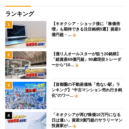
ランキング
【キオクシア・ショック後に「株価倍
1
増」も期待できる注目銘柄5選】資産3
億円超・…
【億り人オールスターが狙う20銘柄】
2
「総資産69億円超」90歳現役トレーダ
ーから“10…
【首都圏の不動産価格「危ない駅」ラ
3
ンキング】“中古マンション売れ行き鈍
化”のワー…
「キオクシアが再び株価10万円になる
4
日は遠い」資産3億円超のサラリーマン
投資家が…