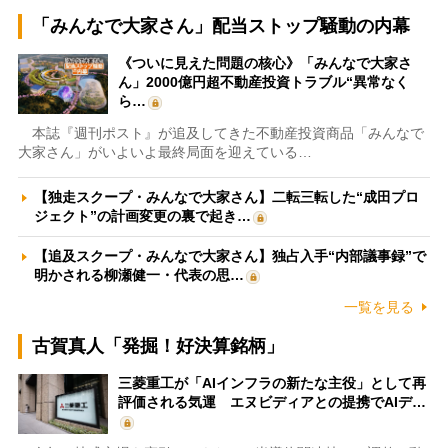
「みんなで大家さん」配当ストップ騒動の内幕
《ついに見えた問題の核心》「みんなで大家さ
ん」2000億円超不動産投資トラブル“異常なく
ら…
本誌『週刊ポスト』が追及してきた不動産投資商品「みんなで
大家さん」がいよいよ最終局面を迎えている…
【独走スクープ・みんなで大家さん】二転三転した“成田プロ
ジェクト”の計画変更の裏で起き…
【追及スクープ・みんなで大家さん】独占入手“内部議事録”で
明かされる柳瀬健一・代表の思…
一覧を見る
古賀真人「発掘！好決算銘柄」
三菱重工が「AIインフラの新たな主役」として再
評価される気運 エヌビディアとの提携でAIデ…