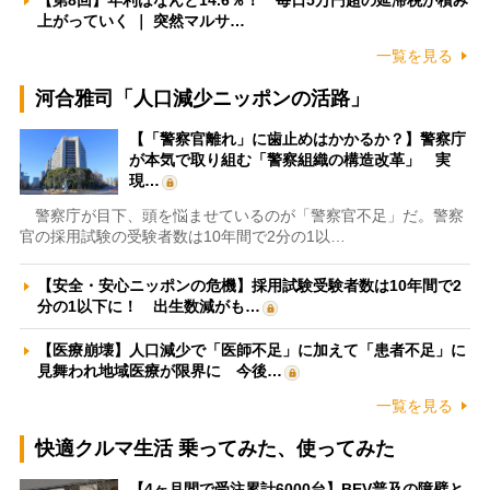
【第8回】年利はなんと14.6％！ 毎日5万円超の延滞税が積み
上がっていく ｜ 突然マルサ…
一覧を見る
河合雅司「人口減少ニッポンの活路」
【「警察官離れ」に歯止めはかかるか？】警察庁
が本気で取り組む「警察組織の構造改革」 実
現…
警察庁が目下、頭を悩ませているのが「警察官不足」だ。警察
官の採用試験の受験者数は10年間で2分の1以…
【安全・安心ニッポンの危機】採用試験受験者数は10年間で2
分の1以下に！ 出生数減がも…
【医療崩壊】人口減少で「医師不足」に加えて「患者不足」に
見舞われ地域医療が限界に 今後…
一覧を見る
快適クルマ生活 乗ってみた、使ってみた
【4ヶ月間で受注累計6000台】BEV普及の障壁と