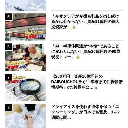
「キオクシアが今後も利益を出し続け
5
るかは分からない」資産11億円の個人
投資家が…
「AI・半導体関連が“本命”であること
6
に変わりはない」資産20億円超の90歳
現役トレー…
《200万円→資産10億円超の
7
DAIBOUCHOU氏が「年末までに株価倍
増期待」の5銘柄を公…
ドライアイスを使わず遺体を保つ「エ
8
ンバーミング」が日本でも普及 1～2
週間は問…