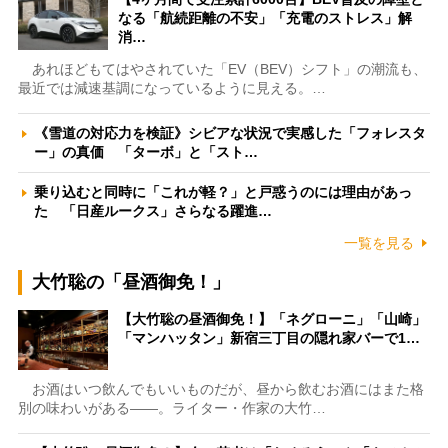
なる「航続距離の不安」「充電のストレス」解
消…
あれほどもてはやされていた「EV（BEV）シフト」の潮流も、
最近では減速基調になっているように見える。…
《雪道の対応力を検証》シビアな状況で実感した「フォレスタ
ー」の真価 「ターボ」と「スト…
乗り込むと同時に「これが軽？」と戸惑うのには理由があっ
た 「日産ルークス」さらなる躍進…
一覧を見る
大竹聡の「昼酒御免！」
【大竹聡の昼酒御免！】「ネグローニ」「山崎」
「マンハッタン」新宿三丁目の隠れ家バーで1…
お酒はいつ飲んでもいいものだが、昼から飲むお酒にはまた格
別の味わいがある――。ライター・作家の大竹…