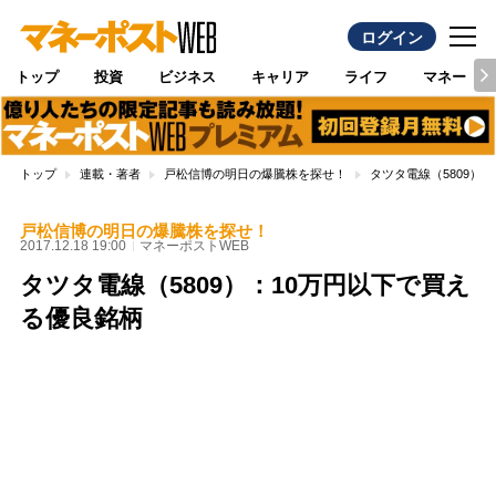
ログイン
トップ
投資
ビジネス
キャリア
ライフ
マネー
トップ
連載・著者
戸松信博の明日の爆騰株を探せ！
タツタ電線（5809）
戸松信博の明日の爆騰株を探せ！
2017.12.18 19:00
マネーポストWEB
タツタ電線（5809）：10万円以下で買え
る優良銘柄
Loaded
:
100.00%
/
Unmute