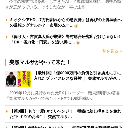
今年の株式市場を牽引してきたAI・半導体関連株に、調整の動
きが広がっている。そうしたなか、再び注目…
キオクシアHD「7万円割れからの急反発」は再びの上昇局面へ
の反転シグナルか？ 市場のムー…
《億り人・古賀真人氏が厳選》野村総合研究所だけじゃない！
「DX・省力化・円安」を追い風に…
一覧を見る
突然マルサがやって来た！
【最終回】1億6000万円の負債と引き換えに手に
入れたプライスレスな経験 ｜ 突然マルサがや…
2009年12月に発行された元FXトレーダー・磯貝清明氏の著書
『突然マルサがやって来た！～FXで10億円稼い…
【第9回】もう一度FXでリベンジ！ 種銭は差し押さえを免れ
た”ヒミツのお金” ｜ 突然マルサ…