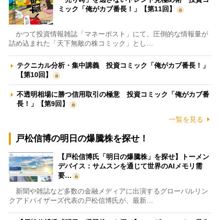
ミック「俺がカブ番長！」【第11回】
かつて投資情報雑誌「マネーポスト」にて、圧倒的な情報量が
詰め込まれた「天下無敵の株コミック」とし…
テクニカル分析・集中講義 投資コミック「俺がカブ番長！」
【第10回】
不透明相場に勝つ信用取引の極意 投資コミック「俺がカブ番
長！」【第9回】
一覧を見る
戸松信博の明日の爆騰株を探せ！
【戸松信博氏「明日の爆騰株」を探せ】トーメン
デバイス：サムスンを通じて世界のAIメモリ需
要…
新聞や雑誌など多数の金融メディアに出演するグローバルリン
クアドバイザーズ代表の戸松信博氏が、最新…