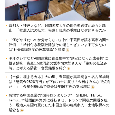
京都大・神戸大など、難関国立大学の総合型選抜が続々と廃
止 「推薦入試の拡大」報道と現実の乖離はなぜ起きるのか
「何がやりたいのか分からない」竹中平蔵氏が語る高市内閣の
評価 「給付付き税額控除はその場しのぎ」いま不可欠なの
は“社会保障制度の改革議論”と指摘
キオクシアなどAI関連株に資金集中で“割安になった成長株”に
投資妙味 資産1.5億円超の坂本慎太郎さんが「絶好の仕込み
時」と考える防衛・食品銘柄を紹介
【土俵に埋まるカネ】大の里、豊昇龍が黒星続きの名古屋場所
は「懸賞金2826万円」が下位力士に渡り「今日はみんなで焼肉
だ！」 金星4個配給で協会は年96万円の支出増に
急増する中国企業の“国籍ロンダリング” SHEIN、TikTok、
Temu…本社機能を海外に移転させ、トランプ関税の回避を狙
う 現地人を隠れ蓑にした中国企業の農業参入・土地取得への
懸念も