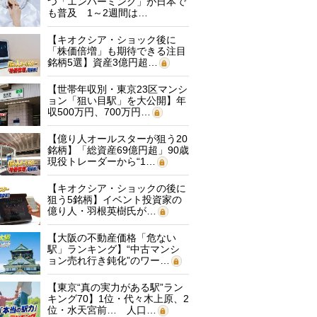
つ「エンバーミング」が日本で
も普及 1～2週間は…
【キオクシア・ショック後に
「株価倍増」も期待できる注目
銘柄5選】資産3億円超…
【世帯年収別・東京23区マンシ
ョン「狙い目駅」を大公開】年
収500万円、700万円…
【億り人オールスターが狙う20
銘柄】「総資産69億円超」90歳
現役トレーダーから“1…
【キオクシア・ショックの後に
狙う5銘柄】イベント投資家の
億り人・羽根英樹氏が…
【大阪の不動産価格「危ない
駅」ランキング】“中古マンシ
ョン売れ行き鈍化”のワー…
【東京“真の実力がある駅”ラン
キング70】1位・代々木上原、2
位・水天宮前… 人口…