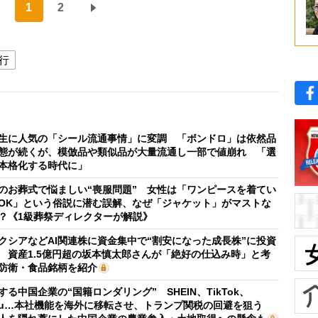
1
2
行
生に人気の「シール流通事情」に変調 「ボンドロ」は依然品
態が続くが、模倣品や類似品が大量流通し一部で値崩れ 「選
本格化する時代に」
のお葬式で悩ましい“喪服問題” 女性は「ワンピースを着てい
OK」という俗説に潜む誤解、なぜ「ジャケット」がマストな
？《1級葬祭ディレクターが解説》
クシアなどAI関連株に資金集中で“割安になった成長株”に投資
 資産1.5億円超の坂本慎太郎さんが「絶好の仕込み時」と考
防衛・食品銘柄を紹介
する中国企業の“国籍ロンダリング” SHEIN、TikTok、
mu…本社機能を海外に移転させ、トランプ関税の回避を狙う