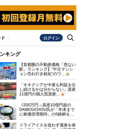
ンド
ログイン
ンキング
【首都圏の不動産価格「危ない
駅」ランキング】“中古マンシ
ョン売れ行き鈍化”のワ…
「キオクシアが今後も利益を出
し続けるかは分からない」資産
11億円の個人投資家…
《200万円→資産10億円超の
DAIBOUCHOU氏が「年末まで
に株価倍増期待」の5銘柄を…
ドライアイスを使わず遺体を保