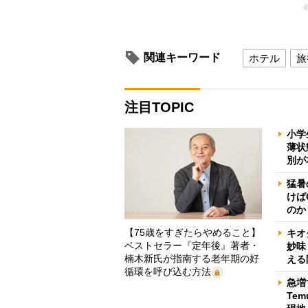
関連キーワード
ホテル
旅
注目TOPIC
小学
薄状
別が
猛暑
けば
のか
【75歳をすぎたらやめること】
キオ
ベストセラー『定年後』著者・
妙味
楠木新氏が指南する老年期の好
える
循環を呼び込む方法
急増
Te