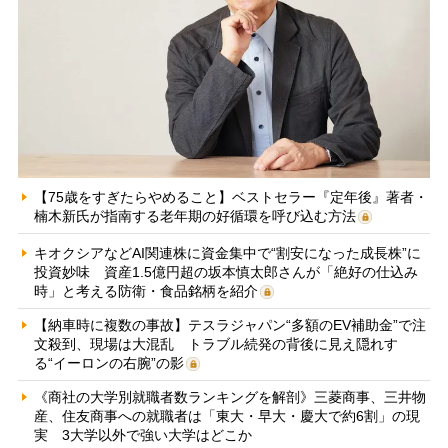
【75歳をすぎたらやめること】ベストセラー『定年後』著者・
楠木新氏が指南する老年期の好循環を呼び込む方法
キオクシアなどAI関連株に資金集中で“割安になった成長株”に
投資妙味 資産1.5億円超の坂本慎太郎さんが「絶好の仕込み
時」と考える防衛・食品銘柄を紹介
【納車時に複数の事故】テスラジャパン“多額のEV補助金”で注
文殺到、現場は大混乱 トラブル続発の背後に見え隠れす
る“イーロンの右腕”の影
《商社の大学別就職者数ランキングを解剖》三菱商事、三井物
産、住友商事への就職者は「東大・早大・慶大で約6割」の現
実 3大学以外で強い大学はどこか