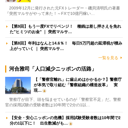
2009年12月に発行された元FXトレーダー・磯貝清明氏の著書
『突然マルサがやって来た！～FXで10億円稼い…
【第9回】もう一度FXでリベンジ！ 種銭は差し押さえを免れ
た”ヒミツのお金” ｜ 突然マルサ…
【第8回】年利はなんと14.6％！ 毎日5万円超の延滞税が積み
上がっていく ｜ 突然マルサ…
一覧を見る
河合雅司「人口減少ニッポンの活路」
【「警察官離れ」に歯止めはかかるか？】警察庁
が本気で取り組む「警察組織の構造改革」 実
現…
警察庁が目下、頭を悩ませているのが「警察官不足」だ。警察
官の採用試験の受験者数は10年間で2分の1以…
【安全・安心ニッポンの危機】採用試験受験者数は10年間で2
分の1以下に！ 出生数減がも…