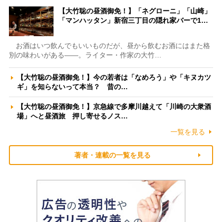
【大竹聡の昼酒御免！】「ネグローニ」「山崎」
「マンハッタン」新宿三丁目の隠れ家バーで1…
お酒はいつ飲んでもいいものだが、昼から飲むお酒にはまた格
別の味わいがある――。ライター・作家の大竹…
【大竹聡の昼酒御免！】今の若者は「なめろう」や「キヌカツ
ギ」を知らないって本当？ 昔の…
【大竹聡の昼酒御免！】京急線で多摩川越えて「川崎の大衆酒
場」へと昼酒旅 押し寄せるノス…
一覧を見る
著者・連載の一覧を見る