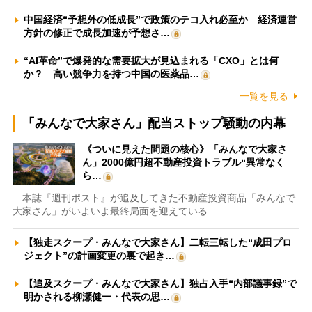
中国経済“予想外の低成長”で政策のテコ入れ必至か 経済運営
方針の修正で成長加速が予想さ…
“AI革命”で爆発的な需要拡大が見込まれる「CXO」とは何
か？ 高い競争力を持つ中国の医薬品…
一覧を見る
「みんなで大家さん」配当ストップ騒動の内幕
《ついに見えた問題の核心》「みんなで大家さ
ん」2000億円超不動産投資トラブル“異常なく
ら…
本誌『週刊ポスト』が追及してきた不動産投資商品「みんなで
大家さん」がいよいよ最終局面を迎えている…
【独走スクープ・みんなで大家さん】二転三転した“成田プロ
ジェクト”の計画変更の裏で起き…
【追及スクープ・みんなで大家さん】独占入手“内部議事録”で
明かされる柳瀬健一・代表の思…