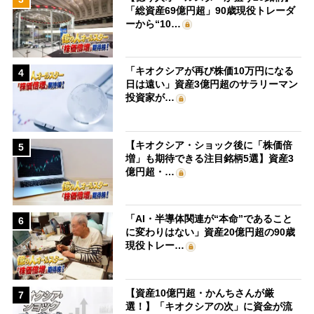
「総資産69億円超」90歳現役トレーダ
ーから“10…
「キオクシアが再び株価10万円になる
4
日は遠い」資産3億円超のサラリーマン
投資家が…
【キオクシア・ショック後に「株価倍
5
増」も期待できる注目銘柄5選】資産3
億円超・…
「AI・半導体関連が“本命”であること
6
に変わりはない」資産20億円超の90歳
現役トレー…
【資産10億円超・かんちさんが厳
7
選！】「キオクシアの次」に資金が流