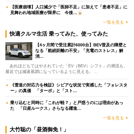
【医療崩壊】人口減少で「医師不足」に加えて「患者不足」に
見舞われ地域医療が限界に 今後…
一覧を見る
快適クルマ生活 乗ってみた、使ってみた
【4ヶ月間で受注累計6000台】BEV普及の障壁と
なる「航続距離の不安」「充電のストレス」解
消…
あれほどもてはやされていた「EV（BEV）シフト」の潮流も、
最近では減速基調になっているように見える。…
《雪道の対応力を検証》シビアな状況で実感した「フォレスタ
ー」の真価 「ターボ」と「スト…
乗り込むと同時に「これが軽？」と戸惑うのには理由があっ
た 「日産ルークス」さらなる躍進…
一覧を見る
大竹聡の「昼酒御免！」