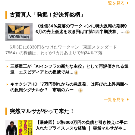
一覧を見る
古賀真人「発掘！好決算銘柄」
《株価34％急落のワークマンに特大反転の期待》
6月の売上低迷を吹き飛ばす第1四半期決算、…
6月3日に8330円をつけたワークマン（東証スタンダード・
7564）の株価は、わずか1カ月あまりで約34％下落…
三菱重工が「AIインフラの新たな主役」として再評価される気
運 エヌビディアとの提携でAI…
キオクシアHD「7万円割れからの急反発」は再びの上昇局面へ
の反転シグナルか？ 市場のムー…
一覧を見る
突然マルサがやって来た！
【最終回】1億6000万円の負債と引き換えに手に
入れたプライスレスな経験 ｜ 突然マルサがや…