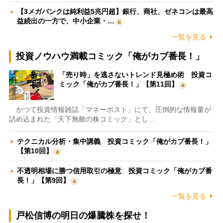
【3メガバンクは純利益5兆円超】銀行、商社、ゼネコンは最高
益続出の一方で、中小企業・…
一覧を見る
投資ノウハウ満載コミック「俺がカブ番長！」
「売り時」を逃さないトレンド見極め術 投資コ
ミック「俺がカブ番長！」【第11回】
かつて投資情報雑誌「マネーポスト」にて、圧倒的な情報量が
詰め込まれた「天下無敵の株コミック」とし…
テクニカル分析・集中講義 投資コミック「俺がカブ番長！」
【第10回】
不透明相場に勝つ信用取引の極意 投資コミック「俺がカブ番
長！」【第9回】
一覧を見る
戸松信博の明日の爆騰株を探せ！