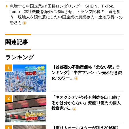
急増する中国企業の“国籍ロンダリング” SHEIN、TikTok、
Temu…本社機能を海外に移転させ、トランプ関税の回避を狙
う 現地人を隠れ蓑にした中国企業の農業参入・土地取得への
懸念も
関連記事
ランキング
【首都圏の不動産価格「危ない駅」ラ
1
ンキング】“中古マンション売れ行き鈍
化”のワー…
「キオクシアが今後も利益を出し続け
2
るかは分からない」資産11億円の個人
投資家が…
【億り人オールスターが狙う20銘柄】
3