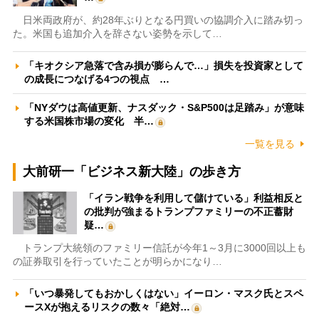
日米両政府が、約28年ぶりとなる円買いの協調介入に踏み切っ
た。米国も追加介入を辞さない姿勢を示して…
「キオクシア急落で含み損が膨らんで…」損失を投資家として
の成長につなげる4つの視点 …
「NYダウは高値更新、ナスダック・S&P500は足踏み」が意味
する米国株市場の変化 半…
一覧を見る
大前研一「ビジネス新大陸」の歩き方
「イラン戦争を利用して儲けている」利益相反と
の批判が強まるトランプファミリーの不正蓄財
疑…
トランプ大統領のファミリー信託が今年1～3月に3000回以上も
の証券取引を行っていたことが明らかになり…
「いつ暴発してもおかしくはない」イーロン・マスク氏とスペ
ースXが抱えるリスクの数々「絶対…