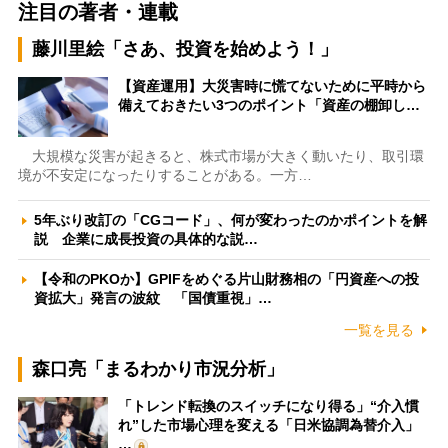
注目の著者・連載
藤川里絵「さあ、投資を始めよう！」
【資産運用】大災害時に慌てないために平時から
備えておきたい3つのポイント「資産の棚卸し…
大規模な災害が起きると、株式市場が大きく動いたり、取引環
境が不安定になったりすることがある。一方…
5年ぶり改訂の「CGコード」、何が変わったのかポイントを解
説 企業に成長投資の具体的な説…
【令和のPKOか】GPIFをめぐる片山財務相の「円資産への投
資拡大」発言の波紋 「国債重視」…
一覧を見る
森口亮「まるわかり市況分析」
「トレンド転換のスイッチになり得る」“介入慣
れ”した市場心理を変える「日米協調為替介入」
…