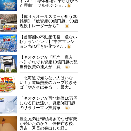
す“AI・半導体相場に乗らなかっ
た理由” フルポジショ…
【億り人オールスターが狙う20
銘柄】「総資産69億円超」90歳
現役トレーダーから“1…
【首都圏の不動産価格「危ない
駅」ランキング】“中古マンシ
ョン売れ行き鈍化”のワ…
【キオクシアが「配当」導入
へ】それでも資産10億円超の配
当株投資の達人が「買…
「北海道で知らない人はいな
い！」道民熱愛のカップ焼きそ
ば「やきそば弁当」、最大…
「キオクシアが再び株価10万円
になる日は遠い」資産3億円超
のサラリーマン投資家…
豊臣兄弟は転戦続きでなぜ軍費
が続いたのか？ 信長亡き後、
秀吉・秀長の突出した経…