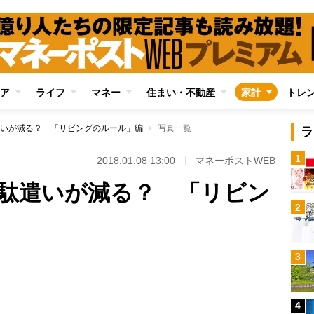
ア
ライフ
マネー
住まい・不動産
家計
トレ
いが減る？ 「リビングのルール」編
写真一覧
ラ
1
2018.01.08 13:00
マネーポストWEB
駄遣いが減る？ 「リビン
2
3
Loaded
:
100.00%
4