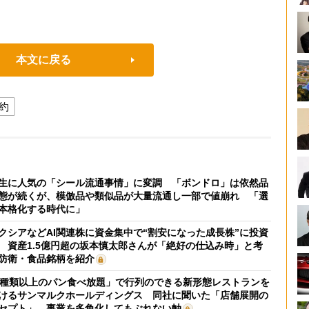
本文に戻る
約
生に人気の「シール流通事情」に変調 「ボンドロ」は依然品
態が続くが、模倣品や類似品が大量流通し一部で値崩れ 「選
本格化する時代に」
クシアなどAI関連株に資金集中で“割安になった成長株”に投資
 資産1.5億円超の坂本慎太郎さんが「絶好の仕込み時」と考
防衛・食品銘柄を紹介
0種類以上のパン食べ放題」で行列のできる新形態レストランを
けるサンマルクホールディングス 同社に聞いた「店舗展開の
セプト」、事業を多角化してもぶれない軸