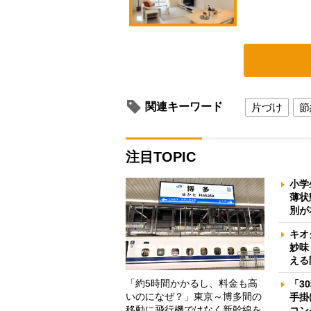
関連キーワード
片づけ
節
注目TOPIC
小学
薄状
別が
キオ
妙味
える
「約5時間かかるし、料金も高
「3
いのになぜ？」東京～博多間の
手掛
移動に飛行機ではなく新幹線を
コン