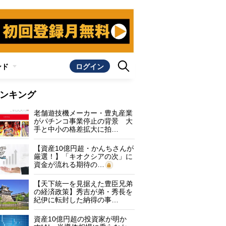
ンド
ログイン
ンキング
老舗遊技機メーカー・豊丸産業
がパチンコ事業停止の背景 大
手と中小の格差拡大に拍…
【資産10億円超・かんちさんが
厳選！】「キオクシアの次」に
資金が流れる期待の…
【天下統一を見据えた豊臣兄弟
の経済政策】秀吉が弟・秀長を
紀伊に転封した納得の事…
資産10億円超の投資家が明か