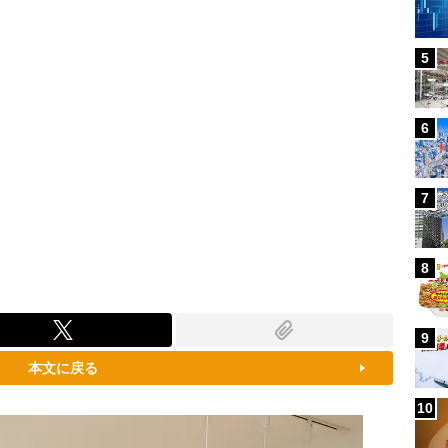
5
6
7
8
9
本文に戻る
10