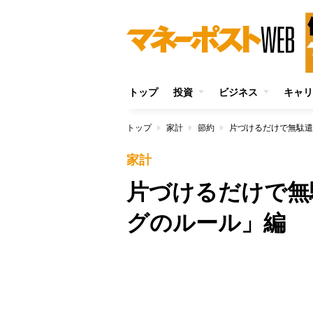
トップ
投資
ビジネス
キャリ
トップ
家計
節約
片づけるだけで無駄遣
家計
片づけるだけで無
グのルール」編
/
Unmute