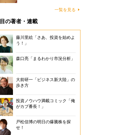
一覧を見る
目の著者・連載
藤川里絵「さあ、投資を始めよ
う！」
森口亮「まるわかり市況分析」
大前研一「ビジネス新大陸」の
歩き方
投資ノウハウ満載コミック「俺
がカブ番長！」
戸松信博の明日の爆騰株を探
せ！