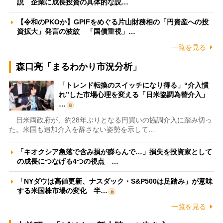
説 企業に成長投資の具体的な説…
【令和のPKOか】GPIFをめぐる片山財務相の「円資産への投
資拡大」発言の波紋 「国債重視」…
一覧を見る
森口亮「まるわかり市況分析」
「トレンド転換のスイッチになり得る」“介入慣
れ”した市場心理を変える「日米協調為替介入」
…
日米両政府が、約28年ぶりとなる円買いの協調介入に踏み切っ
た。米国も追加介入を辞さない姿勢を示して…
「キオクシア急落で含み損が膨らんで…」損失を投資家として
の成長につなげる4つの視点 …
「NYダウは高値更新、ナスダック・S&P500は足踏み」が意味
する米国株市場の変化 半…
一覧を見る