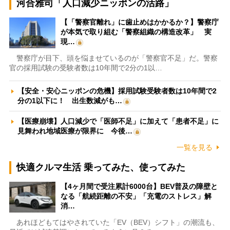
河合雅司「人口減少ニッポンの活路」
【「警察官離れ」に歯止めはかかるか？】警察庁
が本気で取り組む「警察組織の構造改革」 実
現…
警察庁が目下、頭を悩ませているのが「警察官不足」だ。警察
官の採用試験の受験者数は10年間で2分の1以…
【安全・安心ニッポンの危機】採用試験受験者数は10年間で2
分の1以下に！ 出生数減がも…
【医療崩壊】人口減少で「医師不足」に加えて「患者不足」に
見舞われ地域医療が限界に 今後…
一覧を見る
快適クルマ生活 乗ってみた、使ってみた
【4ヶ月間で受注累計6000台】BEV普及の障壁と
なる「航続距離の不安」「充電のストレス」解
消…
あれほどもてはやされていた「EV（BEV）シフト」の潮流も、