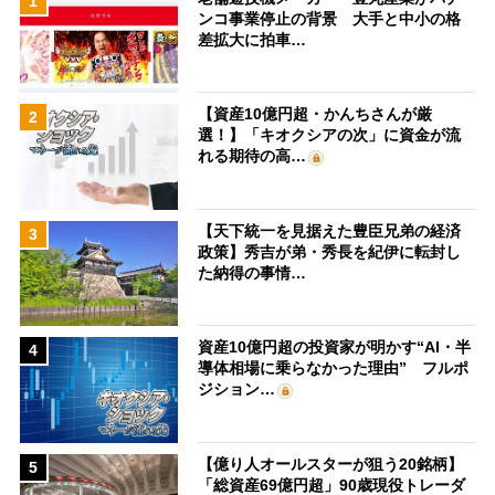
1
ンコ事業停止の背景 大手と中小の格
差拡大に拍車…
【資産10億円超・かんちさんが厳
2
選！】「キオクシアの次」に資金が流
れる期待の高…
【天下統一を見据えた豊臣兄弟の経済
3
政策】秀吉が弟・秀長を紀伊に転封し
た納得の事情…
資産10億円超の投資家が明かす“AI・半
4
導体相場に乗らなかった理由” フルポ
ジション…
【億り人オールスターが狙う20銘柄】
5
「総資産69億円超」90歳現役トレーダ