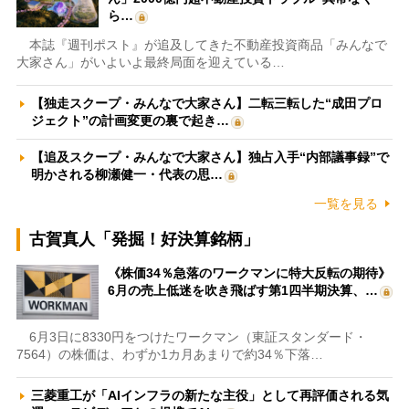
ら…
本誌『週刊ポスト』が追及してきた不動産投資商品「みんなで
大家さん」がいよいよ最終局面を迎えている…
【独走スクープ・みんなで大家さん】二転三転した“成田プロ
ジェクト”の計画変更の裏で起き…
【追及スクープ・みんなで大家さん】独占入手“内部議事録”で
明かされる柳瀬健一・代表の思…
一覧を見る
古賀真人「発掘！好決算銘柄」
《株価34％急落のワークマンに特大反転の期待》
6月の売上低迷を吹き飛ばす第1四半期決算、…
6月3日に8330円をつけたワークマン（東証スタンダード・
7564）の株価は、わずか1カ月あまりで約34％下落…
三菱重工が「AIインフラの新たな主役」として再評価される気