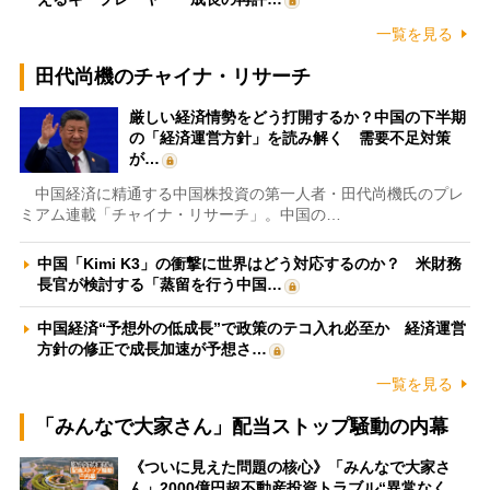
一覧を見る
田代尚機のチャイナ・リサーチ
厳しい経済情勢をどう打開するか？中国の下半期
の「経済運営方針」を読み解く 需要不足対策
が…
中国経済に精通する中国株投資の第一人者・田代尚機氏のプレ
ミアム連載「チャイナ・リサーチ」。中国の…
中国「Kimi K3」の衝撃に世界はどう対応するのか？ 米財務
長官が検討する「蒸留を行う中国…
中国経済“予想外の低成長”で政策のテコ入れ必至か 経済運営
方針の修正で成長加速が予想さ…
一覧を見る
「みんなで大家さん」配当ストップ騒動の内幕
《ついに見えた問題の核心》「みんなで大家さ
ん」2000億円超不動産投資トラブル“異常なく