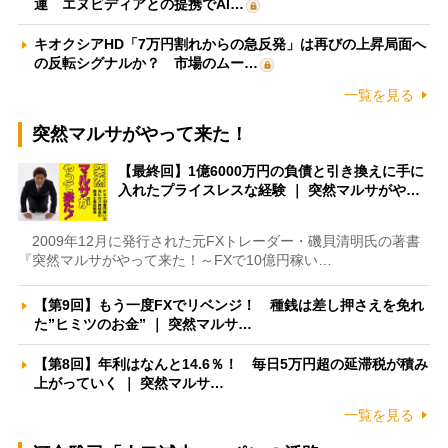
運 エヌビディアとの提携でAI…
キオクシアHD「7万円割れからの急反発」は再びの上昇局面へ
の反転シグナルか？ 市場のムー…
一覧を見る
突然マルサがやって来た！
【最終回】1億6000万円の負債と引き換えに手に
入れたプライスレスな経験 ｜ 突然マルサがや…
2009年12月に発行された元FXトレーダー・磯貝清明氏の著書
『突然マルサがやって来た！～FXで10億円稼い…
【第9回】もう一度FXでリベンジ！ 種銭は差し押さえを免れ
た”ヒミツのお金” ｜ 突然マルサ…
【第8回】年利はなんと14.6％！ 毎日5万円超の延滞税が積み
上がっていく ｜ 突然マルサ…
一覧を見る