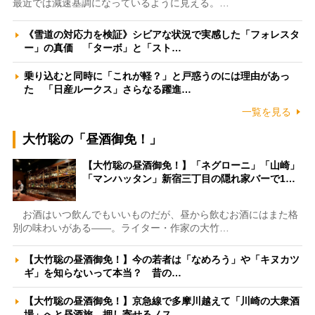
最近では減速基調になっているように見える。…
《雪道の対応力を検証》シビアな状況で実感した「フォレスタ
ー」の真価 「ターボ」と「スト…
乗り込むと同時に「これが軽？」と戸惑うのには理由があっ
た 「日産ルークス」さらなる躍進…
一覧を見る
大竹聡の「昼酒御免！」
【大竹聡の昼酒御免！】「ネグローニ」「山崎」
「マンハッタン」新宿三丁目の隠れ家バーで1…
お酒はいつ飲んでもいいものだが、昼から飲むお酒にはまた格
別の味わいがある――。ライター・作家の大竹…
【大竹聡の昼酒御免！】今の若者は「なめろう」や「キヌカツ
ギ」を知らないって本当？ 昔の…
【大竹聡の昼酒御免！】京急線で多摩川越えて「川崎の大衆酒
場」へと昼酒旅 押し寄せるノス…