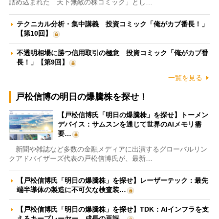
詰め込まれた「天下無敵の株コミック」とし…
テクニカル分析・集中講義 投資コミック「俺がカブ番長！」
【第10回】
不透明相場に勝つ信用取引の極意 投資コミック「俺がカブ番
長！」【第9回】
一覧を見る
戸松信博の明日の爆騰株を探せ！
【戸松信博氏「明日の爆騰株」を探せ】トーメン
デバイス：サムスンを通じて世界のAIメモリ需
要…
新聞や雑誌など多数の金融メディアに出演するグローバルリン
クアドバイザーズ代表の戸松信博氏が、最新…
【戸松信博氏「明日の爆騰株」を探せ】レーザーテック：最先
端半導体の製造に不可欠な検査装…
【戸松信博氏「明日の爆騰株」を探せ】TDK：AIインフラを支
えるキープレーヤー 成長の再評…