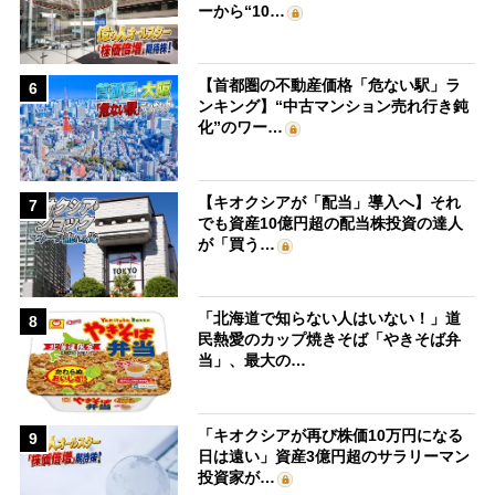
ーから“10…
【首都圏の不動産価格「危ない駅」ラ
6
ンキング】“中古マンション売れ行き鈍
化”のワー…
【キオクシアが「配当」導入へ】それ
7
でも資産10億円超の配当株投資の達人
が「買う…
「北海道で知らない人はいない！」道
8
民熱愛のカップ焼きそば「やきそば弁
当」、最大の…
「キオクシアが再び株価10万円になる
9
日は遠い」資産3億円超のサラリーマン
投資家が…