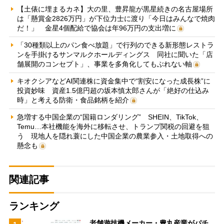
【土俵に埋まるカネ】大の里、豊昇龍が黒星続きの名古屋場所
は「懸賞金2826万円」が下位力士に渡り「今日はみんなで焼肉
だ！」 金星4個配給で協会は年96万円の支出増に
「30種類以上のパン食べ放題」で行列のできる新形態レストラ
ンを手掛けるサンマルクホールディングス 同社に聞いた「店
舗展開のコンセプト」、事業を多角化してもぶれない軸
キオクシアなどAI関連株に資金集中で“割安になった成長株”に
投資妙味 資産1.5億円超の坂本慎太郎さんが「絶好の仕込み
時」と考える防衛・食品銘柄を紹介
急増する中国企業の“国籍ロンダリング” SHEIN、TikTok、
Temu…本社機能を海外に移転させ、トランプ関税の回避を狙
う 現地人を隠れ蓑にした中国企業の農業参入・土地取得への
懸念も
関連記事
ランキング
老舗遊技機メーカー・豊丸産業がパチ