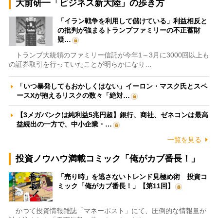
大前研一「ビジネス新大陸」の歩き方
「イラン戦争を利用して儲けている」利益相反と
の批判が強まるトランプファミリーの不正蓄財
疑…
トランプ大統領のファミリー信託が今年1～3月に3000回以上も
の証券取引を行っていたことが明らかになり…
「いつ暴発してもおかしくはない」イーロン・マスク氏とスペ
ースXが抱えるリスクの数々「絶対…
【3メガバンクは純利益5兆円超】銀行、商社、ゼネコンは最高
益続出の一方で、中小企業・…
一覧を見る
投資ノウハウ満載コミック「俺がカブ番長！」
「売り時」を逃さないトレンド見極め術 投資コ
ミック「俺がカブ番長！」【第11回】
かつて投資情報雑誌「マネーポスト」にて、圧倒的な情報量が