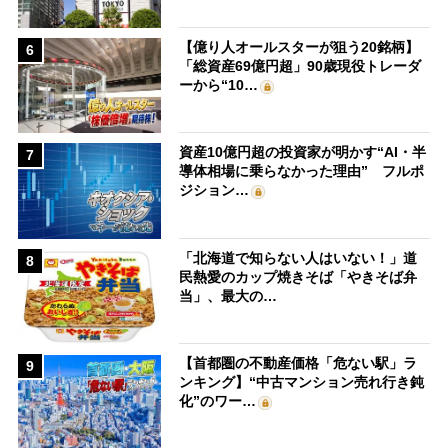
【億り人オールスターが狙う20銘柄】
6
「総資産69億円超」90歳現役トレーダ
ーから“10…
資産10億円超の投資家が明かす“AI・半
7
導体相場に乗らなかった理由” フルポ
ジション…
「北海道で知らない人はいない！」道
8
民熱愛のカップ焼きそば「やきそば弁
当」、最大の…
【首都圏の不動産価格「危ない駅」ラ
9
ンキング】“中古マンション売れ行き鈍
化”のワー…