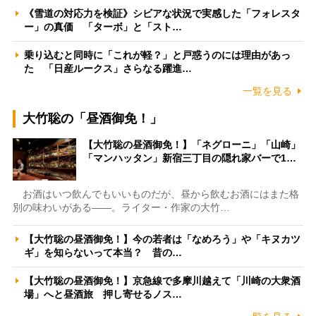
《雪道の対応力を検証》シビアな状況で実感した「フォレスタ
ー」の真価 「ターボ」と「スト…
乗り込むと同時に「これが軽？」と戸惑うのには理由があっ
た 「日産ルークス」さらなる躍進…
一覧を見る
大竹聡の「昼酒御免！」
【大竹聡の昼酒御免！】「ネグローニ」「山崎」
「マンハッタン」新宿三丁目の隠れ家バーで1…
お酒はいつ飲んでもいいものだが、昼から飲むお酒にはまた格
別の味わいがある――。ライター・作家の大竹…
【大竹聡の昼酒御免！】今の若者は「なめろう」や「キヌカツ
ギ」を知らないって本当？ 昔の…
【大竹聡の昼酒御免！】京急線で多摩川越えて「川崎の大衆酒
場」へと昼酒旅 押し寄せるノス…