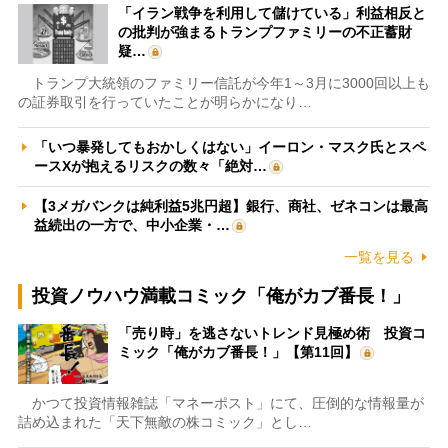
「イラン戦争を利用して儲けている」利益相反と
の批判が強まるトランプファミリーの不正蓄財
疑…
トランプ大統領のファミリー信託が今年1～3月に3000回以上も
の証券取引を行っていたことが明らかになり…
「いつ暴発してもおかしくはない」イーロン・マスク氏とスペ
ースXが抱えるリスクの数々「絶対…
【3メガバンクは純利益5兆円超】銀行、商社、ゼネコンは最高
益続出の一方で、中小企業・…
一覧を見る
投資ノウハウ満載コミック「俺がカブ番長！」
「売り時」を逃さないトレンド見極め術 投資コ
ミック「俺がカブ番長！」【第11回】
かつて投資情報雑誌「マネーポスト」にて、圧倒的な情報量が
詰め込まれた「天下無敵の株コミック」とし…