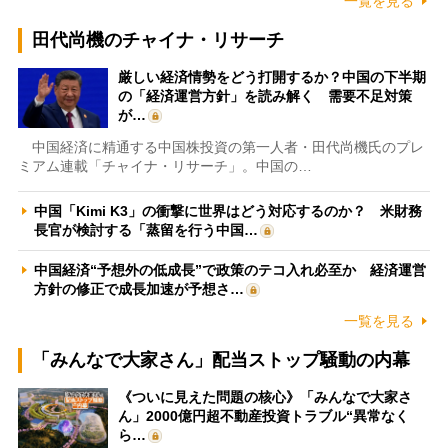
一覧を見る
田代尚機のチャイナ・リサーチ
厳しい経済情勢をどう打開するか？中国の下半期
の「経済運営方針」を読み解く 需要不足対策
が…
中国経済に精通する中国株投資の第一人者・田代尚機氏のプレ
ミアム連載「チャイナ・リサーチ」。中国の…
中国「Kimi K3」の衝撃に世界はどう対応するのか？ 米財務
長官が検討する「蒸留を行う中国…
中国経済“予想外の低成長”で政策のテコ入れ必至か 経済運営
方針の修正で成長加速が予想さ…
一覧を見る
「みんなで大家さん」配当ストップ騒動の内幕
《ついに見えた問題の核心》「みんなで大家さ
ん」2000億円超不動産投資トラブル“異常なく
ら…