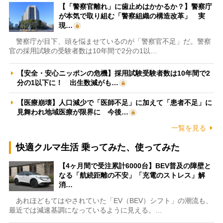
【「警察官離れ」に歯止めはかかるか？】警察庁
が本気で取り組む「警察組織の構造改革」 実
現…
警察庁が目下、頭を悩ませているのが「警察官不足」だ。警察
官の採用試験の受験者数は10年間で2分の1以…
【安全・安心ニッポンの危機】採用試験受験者数は10年間で2
分の1以下に！ 出生数減がも…
【医療崩壊】人口減少で「医師不足」に加えて「患者不足」に
見舞われ地域医療が限界に 今後…
一覧を見る
快適クルマ生活 乗ってみた、使ってみた
【4ヶ月間で受注累計6000台】BEV普及の障壁と
なる「航続距離の不安」「充電のストレス」解
消…
あれほどもてはやされていた「EV（BEV）シフト」の潮流も、
最近では減速基調になっているように見える。…