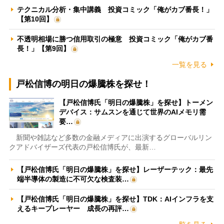
テクニカル分析・集中講義 投資コミック「俺がカブ番長！」
【第10回】
不透明相場に勝つ信用取引の極意 投資コミック「俺がカブ番
長！」【第9回】
一覧を見る
戸松信博の明日の爆騰株を探せ！
【戸松信博氏「明日の爆騰株」を探せ】トーメン
デバイス：サムスンを通じて世界のAIメモリ需
要…
新聞や雑誌など多数の金融メディアに出演するグローバルリン
クアドバイザーズ代表の戸松信博氏が、最新…
【戸松信博氏「明日の爆騰株」を探せ】レーザーテック：最先
端半導体の製造に不可欠な検査装…
【戸松信博氏「明日の爆騰株」を探せ】TDK：AIインフラを支
えるキープレーヤー 成長の再評…