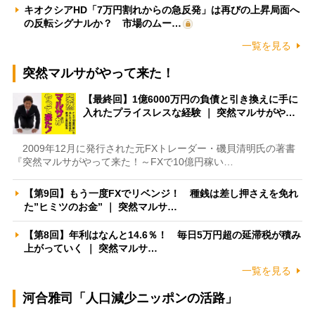
キオクシアHD「7万円割れからの急反発」は再びの上昇局面へ
の反転シグナルか？ 市場のムー…
一覧を見る
突然マルサがやって来た！
【最終回】1億6000万円の負債と引き換えに手に
入れたプライスレスな経験 ｜ 突然マルサがや…
2009年12月に発行された元FXトレーダー・磯貝清明氏の著書
『突然マルサがやって来た！～FXで10億円稼い…
【第9回】もう一度FXでリベンジ！ 種銭は差し押さえを免れ
た”ヒミツのお金” ｜ 突然マルサ…
【第8回】年利はなんと14.6％！ 毎日5万円超の延滞税が積み
上がっていく ｜ 突然マルサ…
一覧を見る
河合雅司「人口減少ニッポンの活路」