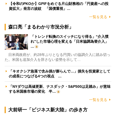
【令和のPKOか】GPIFをめぐる片山財務相の「円資産への投
資拡大」発言の波紋 「国債重視」…
一覧を見る
森口亮「まるわかり市況分析」
「トレンド転換のスイッチになり得る」“介入慣
れ”した市場心理を変える「日米協調為替介入」
…
日米両政府が、約28年ぶりとなる円買いの協調介入に踏み切っ
た。米国も追加介入を辞さない姿勢を示して…
「キオクシア急落で含み損が膨らんで…」損失を投資家として
の成長につなげる4つの視点 …
「NYダウは高値更新、ナスダック・S&P500は足踏み」が意味
する米国株市場の変化 半…
一覧を見る
大前研一「ビジネス新大陸」の歩き方