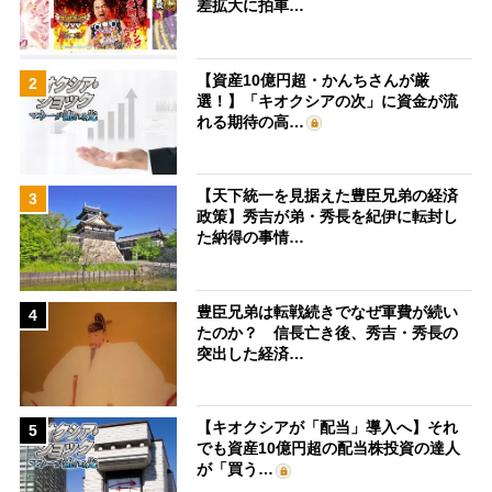
差拡大に拍車…
【資産10億円超・かんちさんが厳
2
選！】「キオクシアの次」に資金が流
れる期待の高…
【天下統一を見据えた豊臣兄弟の経済
3
政策】秀吉が弟・秀長を紀伊に転封し
た納得の事情…
豊臣兄弟は転戦続きでなぜ軍費が続い
4
たのか？ 信長亡き後、秀吉・秀長の
突出した経済…
【キオクシアが「配当」導入へ】それ
5
でも資産10億円超の配当株投資の達人
が「買う…