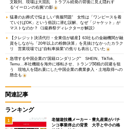
文殺到、現場は大混乱 トラブル続発の背後に見え隠れす
る“イーロンの右腕”の影
猛暑のお葬式で悩ましい“喪服問題” 女性は「ワンピースを着
ていけばOK」という俗説に潜む誤解、なぜ「ジャケット」が
マストなのか？《1級葬祭ディレクターが解説》
【クレジット決済代行・全東信が破産】63社もの金融機関が融
資をしながら「20年以上の粉飾決算」を見抜けなかったカラク
リ 営業現場では“自転車操業”の焦りも表出していた
急増する中国企業の“国籍ロンダリング” SHEIN、TikTok、
Temu…本社機能を海外に移転させ、トランプ関税の回避を狙
う 現地人を隠れ蓑にした中国企業の農業参入・土地取得への
懸念も
関連記事
ランキング
老舗遊技機メーカー・豊丸産業がパチ
1
ンコ事業停止の背景 大手と中小の格