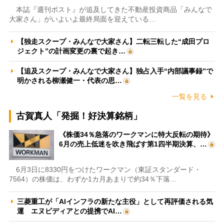
本誌『週刊ポスト』が追及してきた不動産投資商品「みんなで
大家さん」がいよいよ最終局面を迎えている…
【独走スクープ・みんなで大家さん】二転三転した“成田プロ
ジェクト”の計画変更の裏で起き…
【追及スクープ・みんなで大家さん】独占入手“内部議事録”で
明かされる柳瀬健一・代表の思…
一覧を見る
古賀真人「発掘！好決算銘柄」
《株価34％急落のワークマンに特大反転の期待》
6月の売上低迷を吹き飛ばす第1四半期決算、…
6月3日に8330円をつけたワークマン（東証スタンダード・
7564）の株価は、わずか1カ月あまりで約34％下落…
三菱重工が「AIインフラの新たな主役」として再評価される気
運 エヌビディアとの提携でAI…