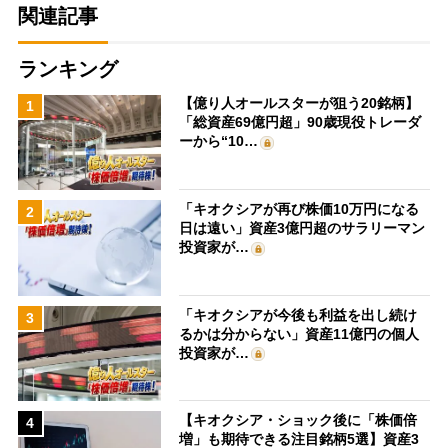
関連記事
ランキング
【億り人オールスターが狙う20銘柄】
1
「総資産69億円超」90歳現役トレーダ
ーから“10…
「キオクシアが再び株価10万円になる
2
日は遠い」資産3億円超のサラリーマン
投資家が…
「キオクシアが今後も利益を出し続け
3
るかは分からない」資産11億円の個人
投資家が…
【キオクシア・ショック後に「株価倍
4
増」も期待できる注目銘柄5選】資産3