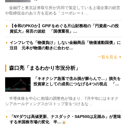
金融庁と東京証券取引所が共同で策定している上場企業の経営
や取締役会のあり方を定める「コーポレート…
【令和のPKOか】GPIFをめぐる片山財務相の「円資産への投
資拡大」発言の波紋 「国債重視」…
インフレでも「物価負け」しない金融商品「物価連動国債」に
注目 元本が物価の動きに合わせ…
一覧を見る
森口亮「まるわかり市況分析」
「キオクシア急落で含み損が膨らんで…」損失を
投資家としての成長につなげる4つの視点 「…
半導体株を中心に相場の調整色が強まり、7月中旬にはキオク
シアホールディングスがストップ安をつけるな…
「NYダウは高値更新、ナスダック・S&P500は足踏み」が意味
する米国株市場の変化 半…