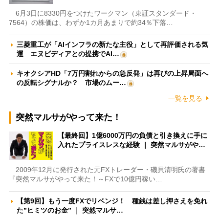
6月3日に8330円をつけたワークマン（東証スタンダード・
7564）の株価は、わずか1カ月あまりで約34％下落…
三菱重工が「AIインフラの新たな主役」として再評価される気
運 エヌビディアとの提携でAI…
キオクシアHD「7万円割れからの急反発」は再びの上昇局面へ
の反転シグナルか？ 市場のムー…
一覧を見る
突然マルサがやって来た！
【最終回】1億6000万円の負債と引き換えに手に
入れたプライスレスな経験 ｜ 突然マルサがや…
2009年12月に発行された元FXトレーダー・磯貝清明氏の著書
『突然マルサがやって来た！～FXで10億円稼い…
【第9回】もう一度FXでリベンジ！ 種銭は差し押さえを免れ
た”ヒミツのお金” ｜ 突然マルサ…