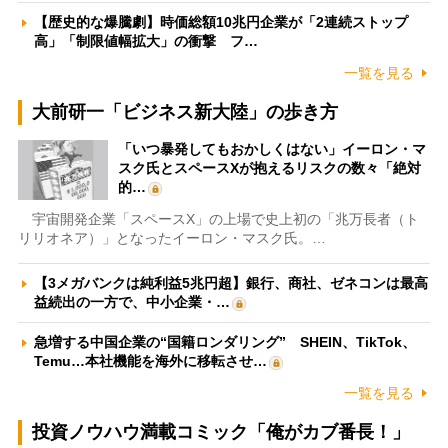
【歴史的な爆騰劇】時価総額10兆円企業が「2連続ストップ
高」「制限値幅拡大」の衝撃 フ…
一覧を見る
大前研一「ビジネス新大陸」の歩き方
「いつ暴発してもおかしくはない」イーロン・マ
スク氏とスペースXが抱えるリスクの数々「絶対
的…
宇宙開発企業「スペースX」の上場で史上初の「兆万長者（ト
リリオネア）」となったイーロン・マスク氏。…
【3メガバンクは純利益5兆円超】銀行、商社、ゼネコンは最高
益続出の一方で、中小企業・…
急増する中国企業の“国籍ロンダリング” SHEIN、TikTok、
Temu…本社機能を海外に移転させ…
一覧を見る
投資ノウハウ満載コミック「俺がカブ番長！」