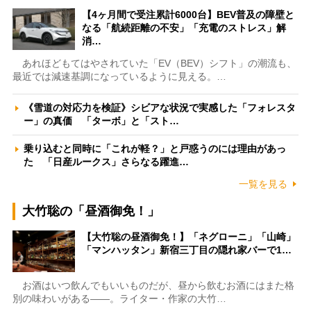
【4ヶ月間で受注累計6000台】BEV普及の障壁と
なる「航続距離の不安」「充電のストレス」解
消…
あれほどもてはやされていた「EV（BEV）シフト」の潮流も、
最近では減速基調になっているように見える。…
《雪道の対応力を検証》シビアな状況で実感した「フォレスタ
ー」の真価 「ターボ」と「スト…
乗り込むと同時に「これが軽？」と戸惑うのには理由があっ
た 「日産ルークス」さらなる躍進…
一覧を見る
大竹聡の「昼酒御免！」
【大竹聡の昼酒御免！】「ネグローニ」「山崎」
「マンハッタン」新宿三丁目の隠れ家バーで1…
お酒はいつ飲んでもいいものだが、昼から飲むお酒にはまた格
別の味わいがある――。ライター・作家の大竹…