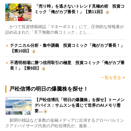
「売り時」を逃さないトレンド見極め術 投資コ
ミック「俺がカブ番長！」【第11回】
かつて投資情報雑誌「マネーポスト」にて、圧倒的な情報量が
詰め込まれた「天下無敵の株コミック」とし…
テクニカル分析・集中講義 投資コミック「俺がカブ番長！」
【第10回】
不透明相場に勝つ信用取引の極意 投資コミック「俺がカブ番
長！」【第9回】
一覧を見る
戸松信博の明日の爆騰株を探せ！
【戸松信博氏「明日の爆騰株」を探せ】トーメン
デバイス：サムスンを通じて世界のAIメモリ需
要…
新聞や雑誌など多数の金融メディアに出演するグローバルリン
クアドバイザーズ代表の戸松信博氏が、最新…