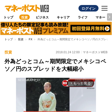
ログイン
トップ
投資
ビジネス
キャリア
ライフ
マネー
トップ
投資
FX
外為どっとコム～期間限定でメキシコペソ／円のスプレッド
投資
2018.01.24 12:00
マネーポストWEB
外為どっとコム～期間限定でメキシコペ
ソ／円のスプレッドを大幅縮小
もっと見る
arrow_forward_ios