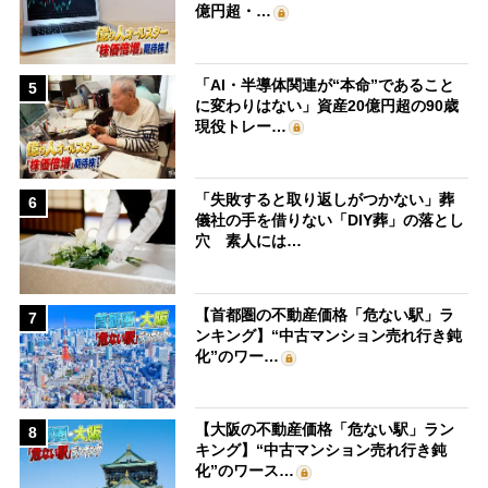
億円超・…
「AI・半導体関連が“本命”であること
5
に変わりはない」資産20億円超の90歳
現役トレー…
「失敗すると取り返しがつかない」葬
6
儀社の手を借りない「DIY葬」の落とし
穴 素人には…
【首都圏の不動産価格「危ない駅」ラ
7
ンキング】“中古マンション売れ行き鈍
化”のワー…
【大阪の不動産価格「危ない駅」ラン
8
キング】“中古マンション売れ行き鈍
化”のワース…