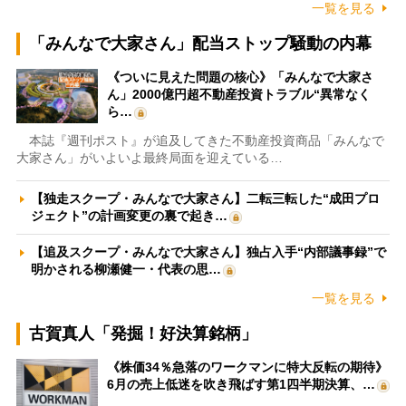
一覧を見る
「みんなで大家さん」配当ストップ騒動の内幕
《ついに見えた問題の核心》「みんなで大家さ
ん」2000億円超不動産投資トラブル“異常なく
ら…
本誌『週刊ポスト』が追及してきた不動産投資商品「みんなで
大家さん」がいよいよ最終局面を迎えている…
【独走スクープ・みんなで大家さん】二転三転した“成田プロ
ジェクト”の計画変更の裏で起き…
【追及スクープ・みんなで大家さん】独占入手“内部議事録”で
明かされる柳瀬健一・代表の思…
一覧を見る
古賀真人「発掘！好決算銘柄」
《株価34％急落のワークマンに特大反転の期待》
6月の売上低迷を吹き飛ばす第1四半期決算、…