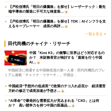
【戸松信博氏「明日の爆騰株」を探せ】レーザーテック：最先
端半導体の製造に不可欠な検査装…
【戸松信博氏「明日の爆騰株」を探せ】TDK：AIインフラを支
えるキープレーヤー 成長の再評…
一覧を見る
田代尚機のチャイナ・リサーチ
中国「Kimi K3」の衝撃に世界はどう対応するの
か？ 米財務長官が検討する「蒸留を行う中国
AI…
中国経済に精通する中国株投資の第一人者・田代尚機氏のプレ
ミアム連載「チャイナ・リサーチ」。中国企…
中国経済“予想外の低成長”で政策のテコ入れ必至か 経済運営
方針の修正で成長加速が予想さ…
“AI革命”で爆発的な需要拡大が見込まれる「CXO」とは何
か？ 高い競争力を持つ中国の医薬品…