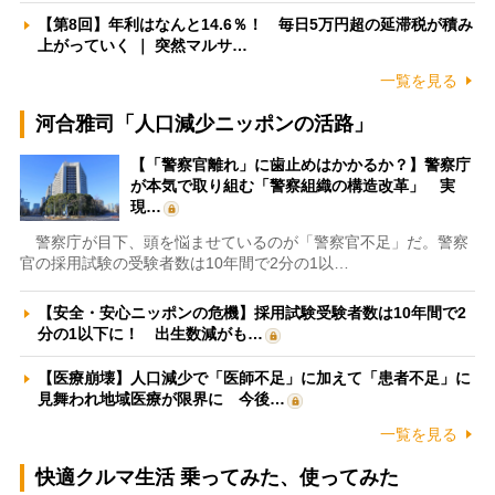
【第8回】年利はなんと14.6％！ 毎日5万円超の延滞税が積み
上がっていく ｜ 突然マルサ…
一覧を見る
河合雅司「人口減少ニッポンの活路」
【「警察官離れ」に歯止めはかかるか？】警察庁
が本気で取り組む「警察組織の構造改革」 実
現…
警察庁が目下、頭を悩ませているのが「警察官不足」だ。警察
官の採用試験の受験者数は10年間で2分の1以…
【安全・安心ニッポンの危機】採用試験受験者数は10年間で2
分の1以下に！ 出生数減がも…
【医療崩壊】人口減少で「医師不足」に加えて「患者不足」に
見舞われ地域医療が限界に 今後…
一覧を見る
快適クルマ生活 乗ってみた、使ってみた