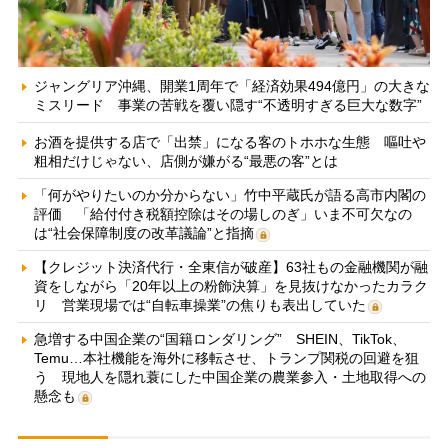
ジャングリア沖縄、開業1周年で「経済効果494億円」の大きな
ミスリード 事業の苦戦を覆い隠す“不透明すぎる巨大な数字”
お酒を提供する店で「出禁」になる客のトホホな生態 嘔吐や
粗相だけじゃない、店側が嫌がる“最悪の客”とは
「何がやりたいのか分からない」竹中平蔵氏が語る高市内閣の
評価 「給付付き税額控除はその場しのぎ」いま不可欠なの
は“社会保障制度の改革議論”と指摘
【クレジット決済代行・全東信が破産】63社もの金融機関が融
資をしながら「20年以上の粉飾決算」を見抜けなかったカラク
リ 営業現場では“自転車操業”の焦りも表出していた
急増する中国企業の“国籍ロンダリング” SHEIN、TikTok、
Temu…本社機能を海外に移転させ、トランプ関税の回避を狙
う 現地人を隠れ蓑にした中国企業の農業参入・土地取得への
懸念も