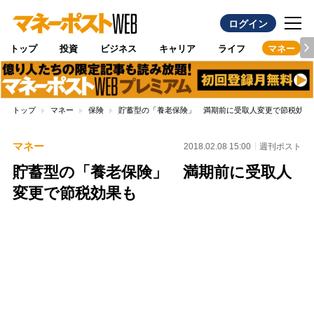
ログイン
トップ
投資
ビジネス
キャリア
ライフ
マネー
トップ
マネー
保険
貯蓄型の「養老保険」 満期前に受取人変更で節税効果
マネー
2018.02.08 15:00
週刊ポスト
貯蓄型の「養老保険」 満期前に受取人
変更で節税効果も
Loaded
:
100.00%
/
Unmute