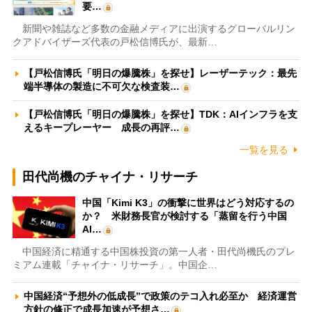
要…
新聞や雑誌など多数の金融メディアに出演するグローバルリン
クアドバイザーズ代表の戸松信博氏が、最新…
【戸松信博氏「明日の爆騰株」を探せ】レーザーテック：最先
端半導体の製造に不可欠な検査装…
【戸松信博氏「明日の爆騰株」を探せ】TDK：AIインフラを支
えるキープレーヤー 成長の再評…
一覧を見る
田代尚機のチャイナ・リサーチ
中国「Kimi K3」の衝撃に世界はどう対応するの
か？ 米財務長官が検討する「蒸留を行う中国
AI…
中国経済に精通する中国株投資の第一人者・田代尚機氏のプレ
ミアム連載「チャイナ・リサーチ」。中国企…
中国経済“予想外の低成長”で政策のテコ入れ必至か 経済運営
方針の修正で成長加速が予想さ…