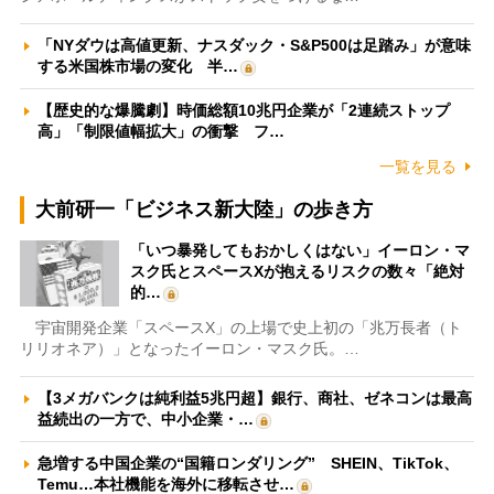
「NYダウは高値更新、ナスダック・S&P500は足踏み」が意味
する米国株市場の変化 半…
【歴史的な爆騰劇】時価総額10兆円企業が「2連続ストップ
高」「制限値幅拡大」の衝撃 フ…
一覧を見る
大前研一「ビジネス新大陸」の歩き方
「いつ暴発してもおかしくはない」イーロン・マ
スク氏とスペースXが抱えるリスクの数々「絶対
的…
宇宙開発企業「スペースX」の上場で史上初の「兆万長者（ト
リリオネア）」となったイーロン・マスク氏。…
【3メガバンクは純利益5兆円超】銀行、商社、ゼネコンは最高
益続出の一方で、中小企業・…
急増する中国企業の“国籍ロンダリング” SHEIN、TikTok、
Temu…本社機能を海外に移転させ…