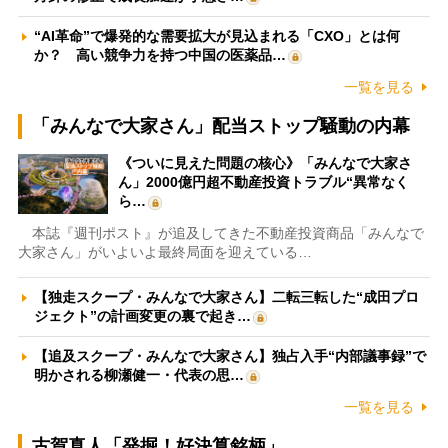
“AI革命”で爆発的な需要拡大が見込まれる「CXO」とは何
か？ 高い競争力を持つ中国の医薬品…
一覧を見る
「みんなで大家さん」配当ストップ騒動の内幕
《ついに見えた問題の核心》「みんなで大家さ
ん」2000億円超不動産投資トラブル“異常なく
ら…
本誌『週刊ポスト』が追及してきた不動産投資商品「みんなで
大家さん」がいよいよ最終局面を迎えている…
【独走スクープ・みんなで大家さん】二転三転した“成田プロ
ジェクト”の計画変更の裏で起き…
【追及スクープ・みんなで大家さん】独占入手“内部議事録”で
明かされる柳瀬健一・代表の思…
一覧を見る
古賀真人「発掘！好決算銘柄」