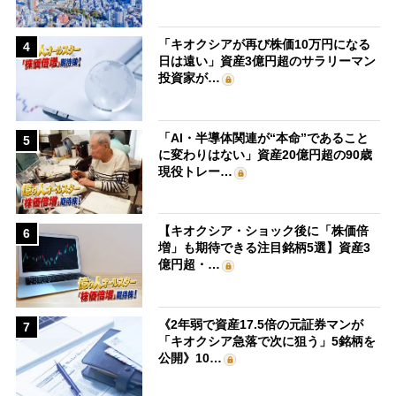
「キオクシアが再び株価10万円になる
4
日は遠い」資産3億円超のサラリーマン
投資家が…
「AI・半導体関連が“本命”であること
5
に変わりはない」資産20億円超の90歳
現役トレー…
【キオクシア・ショック後に「株価倍
6
増」も期待できる注目銘柄5選】資産3
億円超・…
《2年弱で資産17.5倍の元証券マンが
7
「キオクシア急落で次に狙う」5銘柄を
公開》10…