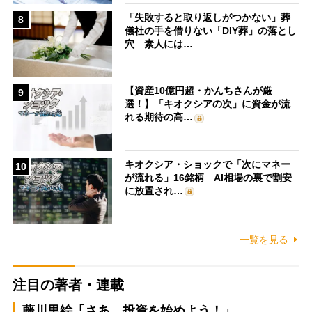
「失敗すると取り返しがつかない」葬
8
儀社の手を借りない「DIY葬」の落とし
穴 素人には…
【資産10億円超・かんちさんが厳
9
選！】「キオクシアの次」に資金が流
れる期待の高…
キオクシア・ショックで「次にマネー
10
が流れる」16銘柄 AI相場の裏で割安
に放置され…
一覧を見る
注目の著者・連載
藤川里絵「さあ、投資を始めよう！」