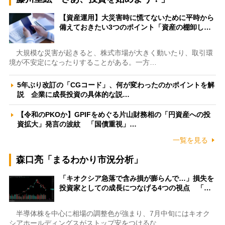
【資産運用】大災害時に慌てないために平時から
備えておきたい3つのポイント「資産の棚卸し…
大規模な災害が起きると、株式市場が大きく動いたり、取引環
境が不安定になったりすることがある。一方…
5年ぶり改訂の「CGコード」、何が変わったのかポイントを解
説 企業に成長投資の具体的な説…
【令和のPKOか】GPIFをめぐる片山財務相の「円資産への投
資拡大」発言の波紋 「国債重視」…
一覧を見る
森口亮「まるわかり市況分析」
「キオクシア急落で含み損が膨らんで…」損失を
投資家としての成長につなげる4つの視点 「…
半導体株を中心に相場の調整色が強まり、7月中旬にはキオク
シアホールディングスがストップ安をつけるな…