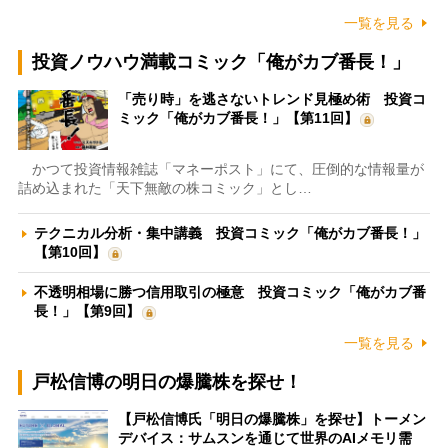
一覧を見る
投資ノウハウ満載コミック「俺がカブ番長！」
「売り時」を逃さないトレンド見極め術 投資コ
ミック「俺がカブ番長！」【第11回】
かつて投資情報雑誌「マネーポスト」にて、圧倒的な情報量が
詰め込まれた「天下無敵の株コミック」とし…
テクニカル分析・集中講義 投資コミック「俺がカブ番長！」
【第10回】
不透明相場に勝つ信用取引の極意 投資コミック「俺がカブ番
長！」【第9回】
一覧を見る
戸松信博の明日の爆騰株を探せ！
【戸松信博氏「明日の爆騰株」を探せ】トーメン
デバイス：サムスンを通じて世界のAIメモリ需