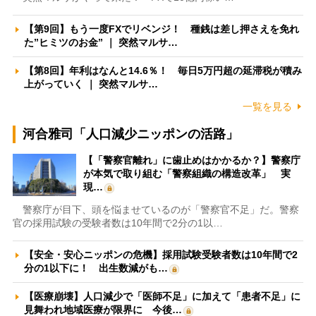
【第9回】もう一度FXでリベンジ！ 種銭は差し押さえを免れ
た”ヒミツのお金” ｜ 突然マルサ…
【第8回】年利はなんと14.6％！ 毎日5万円超の延滞税が積み
上がっていく ｜ 突然マルサ…
一覧を見る
河合雅司「人口減少ニッポンの活路」
【「警察官離れ」に歯止めはかかるか？】警察庁
が本気で取り組む「警察組織の構造改革」 実
現…
警察庁が目下、頭を悩ませているのが「警察官不足」だ。警察
官の採用試験の受験者数は10年間で2分の1以…
【安全・安心ニッポンの危機】採用試験受験者数は10年間で2
分の1以下に！ 出生数減がも…
【医療崩壊】人口減少で「医師不足」に加えて「患者不足」に
見舞われ地域医療が限界に 今後…