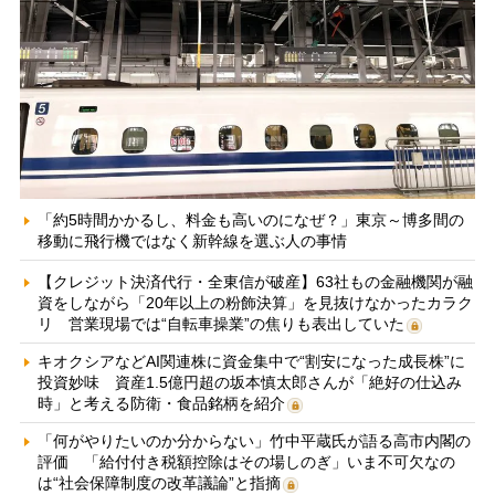
「約5時間かかるし、料金も高いのになぜ？」東京～博多間の
移動に飛行機ではなく新幹線を選ぶ人の事情
【クレジット決済代行・全東信が破産】63社もの金融機関が融
資をしながら「20年以上の粉飾決算」を見抜けなかったカラク
リ 営業現場では“自転車操業”の焦りも表出していた
キオクシアなどAI関連株に資金集中で“割安になった成長株”に
投資妙味 資産1.5億円超の坂本慎太郎さんが「絶好の仕込み
時」と考える防衛・食品銘柄を紹介
「何がやりたいのか分からない」竹中平蔵氏が語る高市内閣の
評価 「給付付き税額控除はその場しのぎ」いま不可欠なの
は“社会保障制度の改革議論”と指摘