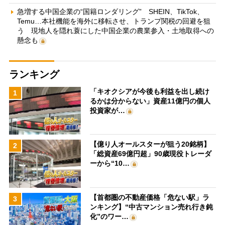
急増する中国企業の“国籍ロンダリング” SHEIN、TikTok、
Temu…本社機能を海外に移転させ、トランプ関税の回避を狙
う 現地人を隠れ蓑にした中国企業の農業参入・土地取得への
懸念も
ランキング
「キオクシアが今後も利益を出し続け
1
るかは分からない」資産11億円の個人
投資家が…
【億り人オールスターが狙う20銘柄】
2
「総資産69億円超」90歳現役トレーダ
ーから“10…
【首都圏の不動産価格「危ない駅」ラ
3
ンキング】“中古マンション売れ行き鈍
化”のワー…