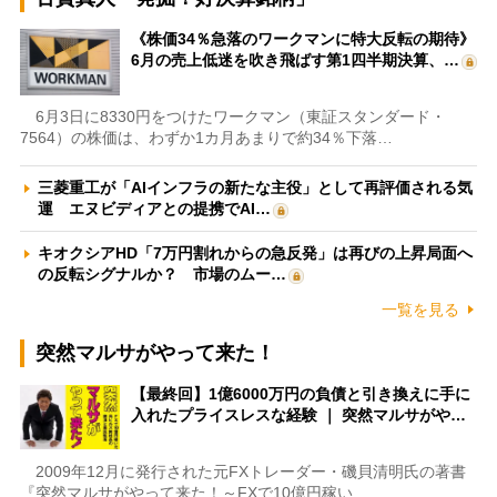
《株価34％急落のワークマンに特大反転の期待》
6月の売上低迷を吹き飛ばす第1四半期決算、…
6月3日に8330円をつけたワークマン（東証スタンダード・
7564）の株価は、わずか1カ月あまりで約34％下落…
三菱重工が「AIインフラの新たな主役」として再評価される気
運 エヌビディアとの提携でAI…
キオクシアHD「7万円割れからの急反発」は再びの上昇局面へ
の反転シグナルか？ 市場のムー…
一覧を見る
突然マルサがやって来た！
【最終回】1億6000万円の負債と引き換えに手に
入れたプライスレスな経験 ｜ 突然マルサがや…
2009年12月に発行された元FXトレーダー・磯貝清明氏の著書
『突然マルサがやって来た！～FXで10億円稼い…