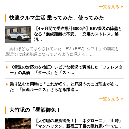
一覧を見る
快適クルマ生活 乗ってみた、使ってみた
【4ヶ月間で受注累計6000台】BEV普及の障壁と
なる「航続距離の不安」「充電のストレス」解
消…
あれほどもてはやされていた「EV（BEV）シフト」の潮流も、
最近では減速基調になっているように見える。…
《雪道の対応力を検証》シビアな状況で実感した「フォレスタ
ー」の真価 「ターボ」と「スト…
乗り込むと同時に「これが軽？」と戸惑うのには理由があっ
た 「日産ルークス」さらなる躍進…
一覧を見る
大竹聡の「昼酒御免！」
【大竹聡の昼酒御免！】「ネグローニ」「山崎」
「マンハッタン」新宿三丁目の隠れ家バーで1…