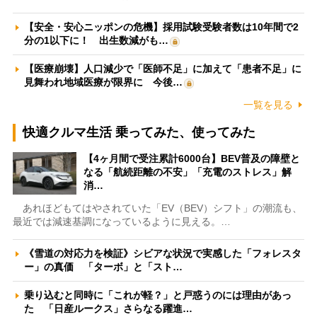
【安全・安心ニッポンの危機】採用試験受験者数は10年間で2
分の1以下に！ 出生数減がも…
【医療崩壊】人口減少で「医師不足」に加えて「患者不足」に
見舞われ地域医療が限界に 今後…
一覧を見る
快適クルマ生活 乗ってみた、使ってみた
【4ヶ月間で受注累計6000台】BEV普及の障壁と
なる「航続距離の不安」「充電のストレス」解
消…
あれほどもてはやされていた「EV（BEV）シフト」の潮流も、
最近では減速基調になっているように見える。…
《雪道の対応力を検証》シビアな状況で実感した「フォレスタ
ー」の真価 「ターボ」と「スト…
乗り込むと同時に「これが軽？」と戸惑うのには理由があっ
た 「日産ルークス」さらなる躍進…