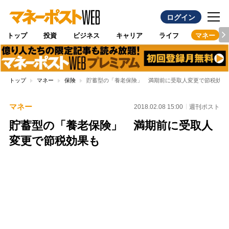
ログイン
トップ
投資
ビジネス
キャリア
ライフ
マネー
トップ
マネー
保険
貯蓄型の「養老保険」 満期前に受取人変更で節税効果
マネー
2018.02.08 15:00
週刊ポスト
貯蓄型の「養老保険」 満期前に受取人
変更で節税効果も
Loaded
:
96.26%
/
Unmute