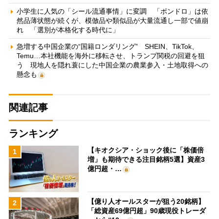
小学生に人気の「シール流通事情」に変調 「ボンドロ」は依
然品薄状態が続くが、模倣品や類似品が大量流通し一部で値崩
れ 「選別が本格化する時代に」
急増する中国企業の“国籍ロンダリング” SHEIN、TikTok、
Temu…本社機能を海外に移転させ、トランプ関税の回避を狙
う 現地人を隠れ蓑にした中国企業の農業参入・土地取得への
懸念も
関連記事
ランキング
【キオクシア・ショック後に「株価倍
1
増」も期待できる注目銘柄5選】資産3
億円超・…
【億り人オールスターが狙う20銘柄】
2
「総資産69億円超」90歳現役トレーダ