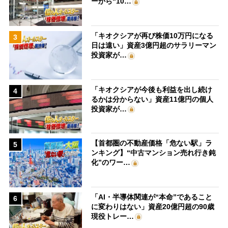
ーから“10…
「キオクシアが再び株価10万円になる
3
日は遠い」資産3億円超のサラリーマン
投資家が…
「キオクシアが今後も利益を出し続け
4
るかは分からない」資産11億円の個人
投資家が…
【首都圏の不動産価格「危ない駅」ラ
5
ンキング】“中古マンション売れ行き鈍
化”のワー…
「AI・半導体関連が“本命”であること
6
に変わりはない」資産20億円超の90歳
現役トレー…