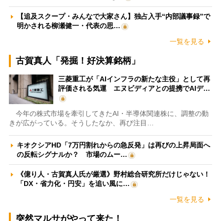
【追及スクープ・みんなで大家さん】独占入手“内部議事録”で
明かされる柳瀬健一・代表の思…
一覧を見る
古賀真人「発掘！好決算銘柄」
三菱重工が「AIインフラの新たな主役」として再
評価される気運 エヌビディアとの提携でAIデ…
今年の株式市場を牽引してきたAI・半導体関連株に、調整の動
きが広がっている。そうしたなか、再び注目…
キオクシアHD「7万円割れからの急反発」は再びの上昇局面へ
の反転シグナルか？ 市場のムー…
《億り人・古賀真人氏が厳選》野村総合研究所だけじゃない！
「DX・省力化・円安」を追い風に…
一覧を見る
突然マルサがやって来た！