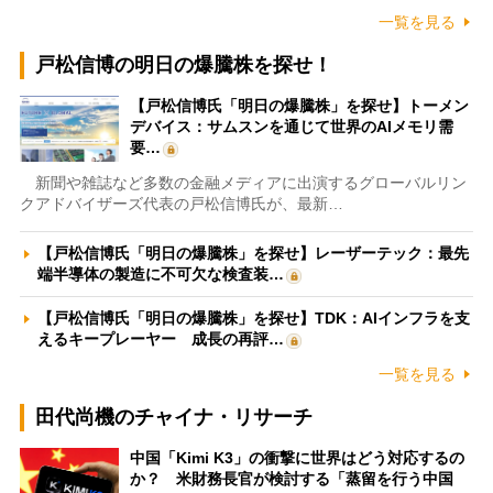
一覧を見る
戸松信博の明日の爆騰株を探せ！
【戸松信博氏「明日の爆騰株」を探せ】トーメン
デバイス：サムスンを通じて世界のAIメモリ需
要…
新聞や雑誌など多数の金融メディアに出演するグローバルリン
クアドバイザーズ代表の戸松信博氏が、最新…
【戸松信博氏「明日の爆騰株」を探せ】レーザーテック：最先
端半導体の製造に不可欠な検査装…
【戸松信博氏「明日の爆騰株」を探せ】TDK：AIインフラを支
えるキープレーヤー 成長の再評…
一覧を見る
田代尚機のチャイナ・リサーチ
中国「Kimi K3」の衝撃に世界はどう対応するの
か？ 米財務長官が検討する「蒸留を行う中国