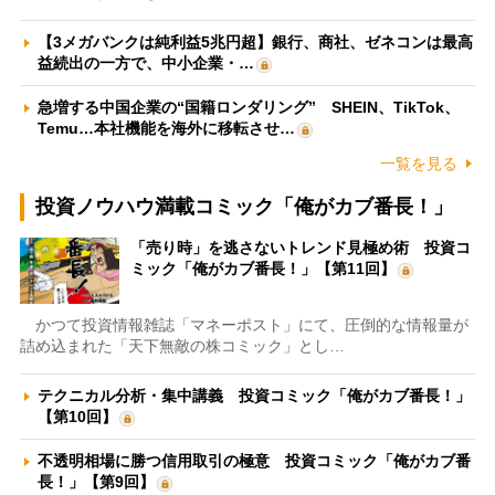
【3メガバンクは純利益5兆円超】銀行、商社、ゼネコンは最高
益続出の一方で、中小企業・…
急増する中国企業の“国籍ロンダリング” SHEIN、TikTok、
Temu…本社機能を海外に移転させ…
一覧を見る
投資ノウハウ満載コミック「俺がカブ番長！」
「売り時」を逃さないトレンド見極め術 投資コ
ミック「俺がカブ番長！」【第11回】
かつて投資情報雑誌「マネーポスト」にて、圧倒的な情報量が
詰め込まれた「天下無敵の株コミック」とし…
テクニカル分析・集中講義 投資コミック「俺がカブ番長！」
【第10回】
不透明相場に勝つ信用取引の極意 投資コミック「俺がカブ番
長！」【第9回】