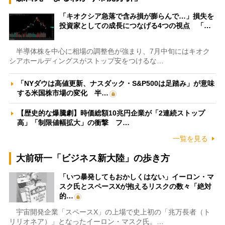
「キオクシア急落で含み損が膨らんで…」損失を
投資家としての成長につなげる4つの視点 「…
半導体株を中心に相場の調整色が強まり、7月中旬にはキオク
シアホールディングスがストップ安をつけるな…
「NYダウは高値更新、ナスダック・S&P500は足踏み」が意味
する米国株市場の変化 半…
【歴史的な爆騰劇】時価総額10兆円企業が「2連続ストップ
高」「制限値幅拡大」の衝撃 フ…
一覧を見る
大前研一「ビジネス新大陸」の歩き方
「いつ暴発してもおかしくはない」イーロン・マ
スク氏とスペースXが抱えるリスクの数々「絶対
的…
宇宙開発企業「スペースX」の上場で史上初の「兆万長者（ト
リリオネア）」となったイーロン・マスク氏。…