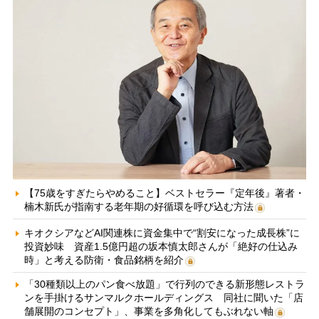
【75歳をすぎたらやめること】ベストセラー『定年後』著者・
楠木新氏が指南する老年期の好循環を呼び込む方法
キオクシアなどAI関連株に資金集中で“割安になった成長株”に
投資妙味 資産1.5億円超の坂本慎太郎さんが「絶好の仕込み
時」と考える防衛・食品銘柄を紹介
「30種類以上のパン食べ放題」で行列のできる新形態レストラ
ンを手掛けるサンマルクホールディングス 同社に聞いた「店
舗展開のコンセプト」、事業を多角化してもぶれない軸