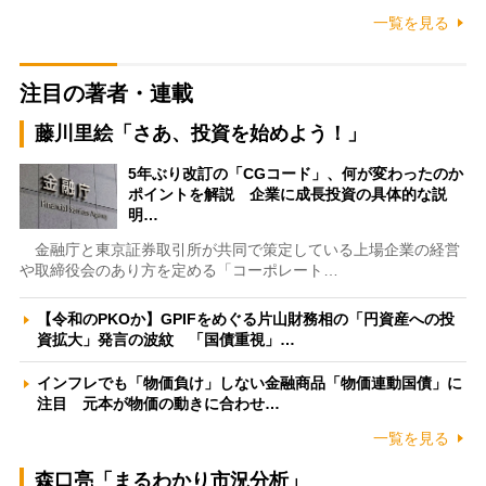
一覧を見る
注目の著者・連載
藤川里絵「さあ、投資を始めよう！」
5年ぶり改訂の「CGコード」、何が変わったのか
ポイントを解説 企業に成長投資の具体的な説
明…
金融庁と東京証券取引所が共同で策定している上場企業の経営
や取締役会のあり方を定める「コーポレート…
【令和のPKOか】GPIFをめぐる片山財務相の「円資産への投
資拡大」発言の波紋 「国債重視」…
インフレでも「物価負け」しない金融商品「物価連動国債」に
注目 元本が物価の動きに合わせ…
一覧を見る
森口亮「まるわかり市況分析」