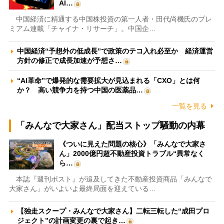
AI…
中国経済に精通する中国株投資の第一人者・田代尚機氏のプレ
ミアム連載「チャイナ・リサーチ」。中国企…
中国経済“予想外の低成長”で政策のテコ入れ必至か 経済運営
方針の修正で成長加速が予想さ…
“AI革命”で爆発的な需要拡大が見込まれる「CXO」とは何
か？ 高い競争力を持つ中国の医薬品…
一覧を見る
「みんなで大家さん」配当ストップ騒動の内幕
《ついに見えた問題の核心》「みんなで大家さ
ん」2000億円超不動産投資トラブル“異常なく
ら…
本誌『週刊ポスト』が追及してきた不動産投資商品「みんなで
大家さん」がいよいよ最終局面を迎えている…
【独走スクープ・みんなで大家さん】二転三転した“成田プロ
ジェクト”の計画変更の裏で起き…