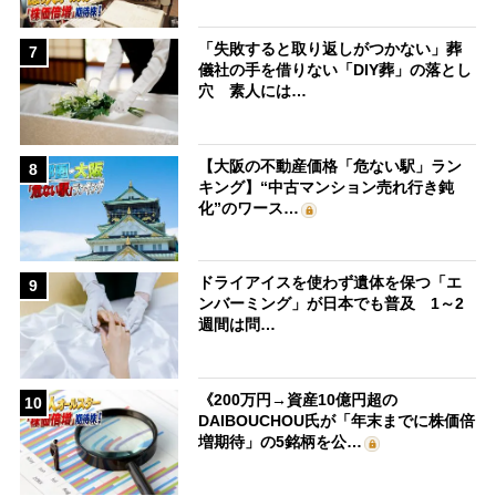
「失敗すると取り返しがつかない」葬
7
儀社の手を借りない「DIY葬」の落とし
穴 素人には…
【大阪の不動産価格「危ない駅」ラン
8
キング】“中古マンション売れ行き鈍
化”のワース…
ドライアイスを使わず遺体を保つ「エ
9
ンバーミング」が日本でも普及 1～2
週間は問…
《200万円→資産10億円超の
10
DAIBOUCHOU氏が「年末までに株価倍
増期待」の5銘柄を公…