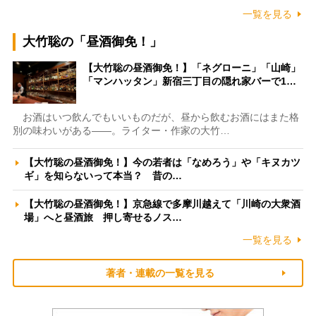
一覧を見る
大竹聡の「昼酒御免！」
【大竹聡の昼酒御免！】「ネグローニ」「山崎」
「マンハッタン」新宿三丁目の隠れ家バーで1…
お酒はいつ飲んでもいいものだが、昼から飲むお酒にはまた格
別の味わいがある――。ライター・作家の大竹…
【大竹聡の昼酒御免！】今の若者は「なめろう」や「キヌカツ
ギ」を知らないって本当？ 昔の…
【大竹聡の昼酒御免！】京急線で多摩川越えて「川崎の大衆酒
場」へと昼酒旅 押し寄せるノス…
一覧を見る
著者・連載の一覧を見る