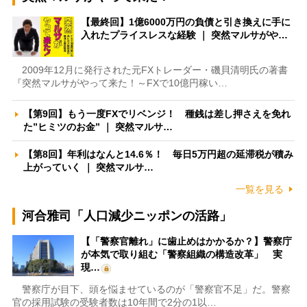
【最終回】1億6000万円の負債と引き換えに手に
入れたプライスレスな経験 ｜ 突然マルサがや…
2009年12月に発行された元FXトレーダー・磯貝清明氏の著書
『突然マルサがやって来た！～FXで10億円稼い…
【第9回】もう一度FXでリベンジ！ 種銭は差し押さえを免れ
た”ヒミツのお金” ｜ 突然マルサ…
【第8回】年利はなんと14.6％！ 毎日5万円超の延滞税が積み
上がっていく ｜ 突然マルサ…
一覧を見る
河合雅司「人口減少ニッポンの活路」
【「警察官離れ」に歯止めはかかるか？】警察庁
が本気で取り組む「警察組織の構造改革」 実
現…
警察庁が目下、頭を悩ませているのが「警察官不足」だ。警察
官の採用試験の受験者数は10年間で2分の1以…