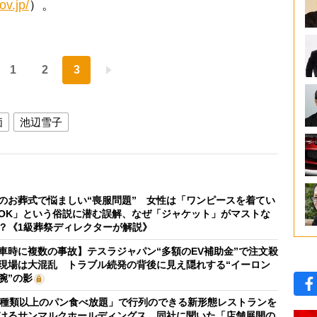
ov.jp/
）。
1
2
3
価
池辺雪子
のお葬式で悩ましい“喪服問題” 女性は「ワンピースを着てい
OK」という俗説に潜む誤解、なぜ「ジャケット」がマストな
？《1級葬祭ディレクターが解説》
車時に複数の事故】テスラジャパン“多額のEV補助金”で注文殺
現場は大混乱 トラブル続発の背後に見え隠れする“イーロン
腕”の影
0種類以上のパン食べ放題」で行列のできる新形態レストランを
けるサンマルクホールディングス 同社に聞いた「店舗展開の