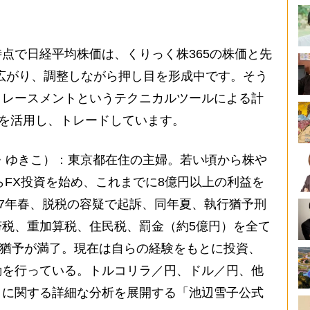
。
点で日経平均株価は、くりっく株365の株価と先
0円広がり、調整しながら押し目を形成中です。そう
トレースメントというテクニカルツールによる計
を活用し、トレードしています。
けべ・ゆきこ）：東京都在住の主婦。若い頃から株や
らFX投資を始め、これまでに8億円以上の利益を
07年春、脱税の容疑で起訴、同年夏、執行猶予刑
税、重加算税、住民税、罰金（約5億円）を全て
執行猶予が満了。現在は自らの経験をもとに投資、
動を行っている。トルコリラ／円、ドル／円、他
きに関する詳細な分析を展開する「池辺雪子公式