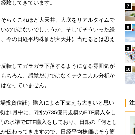
を経験してきています。
7
そらくこれほど大天井、大底をリアルタイムで
8
ないのではないでしょうか。そしてそういった経
と、今の日経平均株価が大天井に当たるとは思え
9
反転してガラガラ下落するようになる雰囲気が
10
。もちろん、感覚だけではなくテクニカル分析か
にはなっていません。
上場投資信託）購入による下支えも大きいと思い
注
は1月中に、7回の735億円規模のETF購入をし
00円の水準でETF購入をしており、日銀の「何とし
思が伝わってきますので、日経平均株価はそう簡