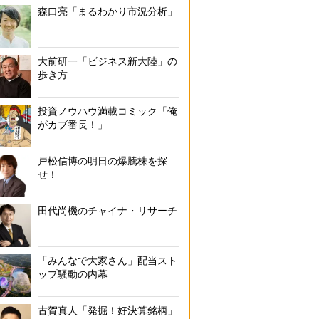
森口亮「まるわかり市況分析」
大前研一「ビジネス新大陸」の
歩き方
投資ノウハウ満載コミック「俺
がカブ番長！」
戸松信博の明日の爆騰株を探
せ！
田代尚機のチャイナ・リサーチ
「みんなで大家さん」配当スト
ップ騒動の内幕
古賀真人「発掘！好決算銘柄」