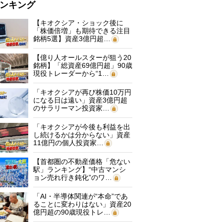
ンキング
【キオクシア・ショック後に
「株価倍増」も期待できる注目
銘柄5選】資産3億円超…
【億り人オールスターが狙う20
銘柄】「総資産69億円超」90歳
現役トレーダーから“1…
「キオクシアが再び株価10万円
になる日は遠い」資産3億円超
のサラリーマン投資家…
「キオクシアが今後も利益を出
し続けるかは分からない」資産
11億円の個人投資家…
【首都圏の不動産価格「危ない
駅」ランキング】“中古マンシ
ョン売れ行き鈍化”のワ…
「AI・半導体関連が“本命”であ
ることに変わりはない」資産20
億円超の90歳現役トレ…