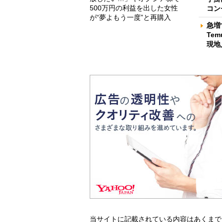
500万円の利益を出した女性
コン
が“夢よもう一度”と再購入
急増
Te
現地
当サイトに記載されている内容はあくまで