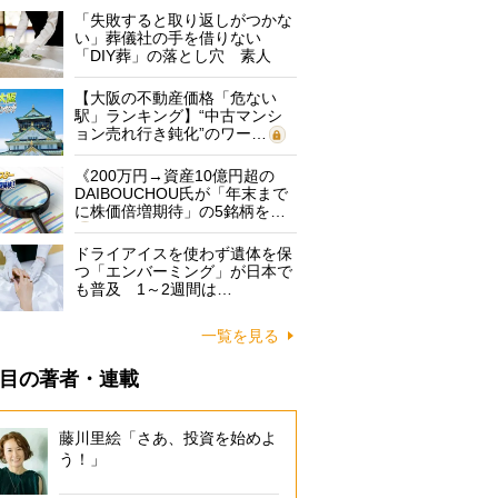
「失敗すると取り返しがつかな
い」葬儀社の手を借りない
「DIY葬」の落とし穴 素人
に…
【大阪の不動産価格「危ない
駅」ランキング】“中古マンシ
ョン売れ行き鈍化”のワー…
《200万円→資産10億円超の
DAIBOUCHOU氏が「年末まで
に株価倍増期待」の5銘柄を…
ドライアイスを使わず遺体を保
つ「エンバーミング」が日本で
も普及 1～2週間は…
一覧を見る
目の著者・連載
藤川里絵「さあ、投資を始めよ
う！」