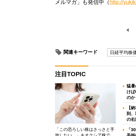
メルマガ」も発信中（
http://yukik
関連キーワード
日経平均株
注目TOPIC
猛暑
けば
のか
【納
到、
の右
「この恐ろしい株はさっさと手
「3
放したい…」キオクシア株で
手掛