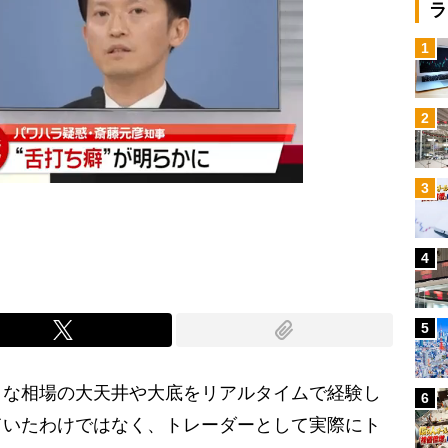
ラ
1
2
3
4
5
な相場の大天井や大底をリアルタイムで経験し
6
ていたわけではなく、トレーダーとして実際にト