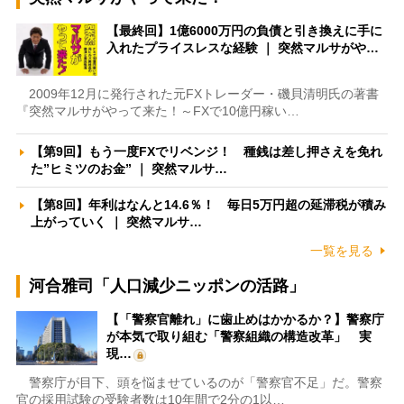
【最終回】1億6000万円の負債と引き換えに手に
入れたプライスレスな経験 ｜ 突然マルサがや…
2009年12月に発行された元FXトレーダー・磯貝清明氏の著書
『突然マルサがやって来た！～FXで10億円稼い…
【第9回】もう一度FXでリベンジ！ 種銭は差し押さえを免れ
た”ヒミツのお金” ｜ 突然マルサ…
【第8回】年利はなんと14.6％！ 毎日5万円超の延滞税が積み
上がっていく ｜ 突然マルサ…
一覧を見る
河合雅司「人口減少ニッポンの活路」
【「警察官離れ」に歯止めはかかるか？】警察庁
が本気で取り組む「警察組織の構造改革」 実
現…
警察庁が目下、頭を悩ませているのが「警察官不足」だ。警察
官の採用試験の受験者数は10年間で2分の1以…