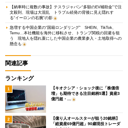
【納車時に複数の事故】テスラジャパン“多額のEV補助金”で注
文殺到、現場は大混乱 トラブル続発の背後に見え隠れす
る“イーロンの右腕”の影
急増する中国企業の“国籍ロンダリング” SHEIN、TikTok、
Temu…本社機能を海外に移転させ、トランプ関税の回避を狙
う 現地人を隠れ蓑にした中国企業の農業参入・土地取得への
懸念も
関連記事
ランキング
【キオクシア・ショック後に「株価倍
1
増」も期待できる注目銘柄5選】資産3
億円超・…
【億り人オールスターが狙う20銘柄】
2
「総資産69億円超」90歳現役トレーダ