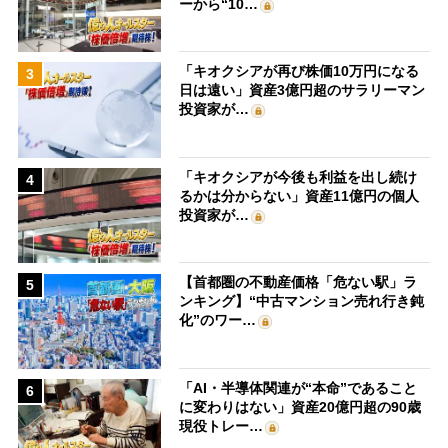
ーから“10…
「キオクシアが再び株価10万円になる
3
日は遠い」資産3億円超のサラリーマン
投資家が…
「キオクシアが今後も利益を出し続け
4
るかは分からない」資産11億円の個人
投資家が…
【首都圏の不動産価格「危ない駅」ラ
5
ンキング】“中古マンション売れ行き鈍
化”のワー…
「AI・半導体関連が“本命”であること
6
に変わりはない」資産20億円超の90歳
現役トレー…