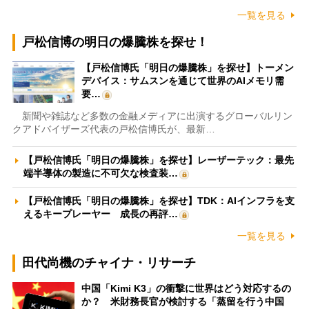
一覧を見る
戸松信博の明日の爆騰株を探せ！
【戸松信博氏「明日の爆騰株」を探せ】トーメン
デバイス：サムスンを通じて世界のAIメモリ需
要…
新聞や雑誌など多数の金融メディアに出演するグローバルリン
クアドバイザーズ代表の戸松信博氏が、最新…
【戸松信博氏「明日の爆騰株」を探せ】レーザーテック：最先
端半導体の製造に不可欠な検査装…
【戸松信博氏「明日の爆騰株」を探せ】TDK：AIインフラを支
えるキープレーヤー 成長の再評…
一覧を見る
田代尚機のチャイナ・リサーチ
中国「Kimi K3」の衝撃に世界はどう対応するの
か？ 米財務長官が検討する「蒸留を行う中国