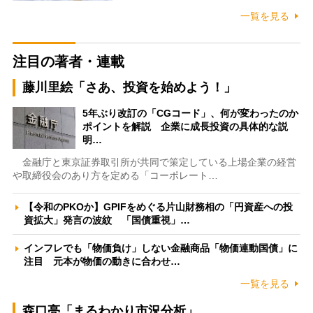
一覧を見る
注目の著者・連載
藤川里絵「さあ、投資を始めよう！」
5年ぶり改訂の「CGコード」、何が変わったのか
ポイントを解説 企業に成長投資の具体的な説
明…
金融庁と東京証券取引所が共同で策定している上場企業の経営
や取締役会のあり方を定める「コーポレート…
【令和のPKOか】GPIFをめぐる片山財務相の「円資産への投
資拡大」発言の波紋 「国債重視」…
インフレでも「物価負け」しない金融商品「物価連動国債」に
注目 元本が物価の動きに合わせ…
一覧を見る
森口亮「まるわかり市況分析」