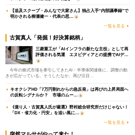
【追及スクープ・みんなで大家さん】独占入手“内部議事録”で
明かされる柳瀬健一・代表の思…
一覧を見る
古賀真人「発掘！好決算銘柄」
三菱重工が「AIインフラの新たな主役」として再
評価される気運 エヌビディアとの提携でAIデ…
今年の株式市場を牽引してきたAI・半導体関連株に、調整の動
きが広がっている。そうしたなか、再び注目…
キオクシアHD「7万円割れからの急反発」は再びの上昇局面へ
の反転シグナルか？ 市場のムー…
《億り人・古賀真人氏が厳選》野村総合研究所だけじゃない！
「DX・省力化・円安」を追い風に…
一覧を見る
突然マルサがやって来た！