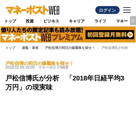
ログイン
トップ
投資
ビジネス
キャリア
ライフ
マネー
トップ
連載・著者
戸松信博の明日の爆騰株を探せ！
戸松信博氏が分析 「2
戸松信博の明日の爆騰株を探せ！
2018.02.05 16:00
マネーポストWEB
戸松信博氏が分析 「2018年日経平均3
万円」の現実味
Loaded
:
100.00%
/
Unmute