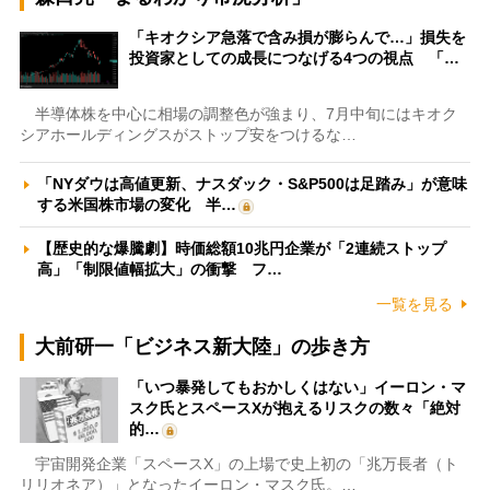
「キオクシア急落で含み損が膨らんで…」損失を
投資家としての成長につなげる4つの視点 「…
半導体株を中心に相場の調整色が強まり、7月中旬にはキオク
シアホールディングスがストップ安をつけるな…
「NYダウは高値更新、ナスダック・S&P500は足踏み」が意味
する米国株市場の変化 半…
【歴史的な爆騰劇】時価総額10兆円企業が「2連続ストップ
高」「制限値幅拡大」の衝撃 フ…
一覧を見る
大前研一「ビジネス新大陸」の歩き方
「いつ暴発してもおかしくはない」イーロン・マ
スク氏とスペースXが抱えるリスクの数々「絶対
的…
宇宙開発企業「スペースX」の上場で史上初の「兆万長者（ト
リリオネア）」となったイーロン・マスク氏。…