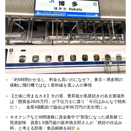
「約5時間かかるし、料金も高いのになぜ？」東京～博多間の
移動に飛行機ではなく新幹線を選ぶ人の事情
【土俵に埋まるカネ】大の里、豊昇龍が黒星続きの名古屋場所
は「懸賞金2826万円」が下位力士に渡り「今日はみんなで焼肉
だ！」 金星4個配給で協会は年96万円の支出増に
キオクシアなどAI関連株に資金集中で“割安になった成長株”に
投資妙味 資産1.5億円超の坂本慎太郎さんが「絶好の仕込み
時」と考える防衛・食品銘柄を紹介