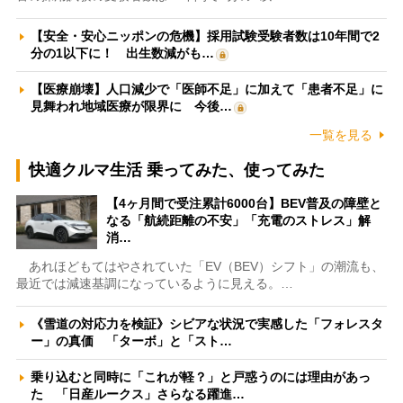
【安全・安心ニッポンの危機】採用試験受験者数は10年間で2
分の1以下に！ 出生数減がも…
【医療崩壊】人口減少で「医師不足」に加えて「患者不足」に
見舞われ地域医療が限界に 今後…
一覧を見る
快適クルマ生活 乗ってみた、使ってみた
【4ヶ月間で受注累計6000台】BEV普及の障壁と
なる「航続距離の不安」「充電のストレス」解
消…
あれほどもてはやされていた「EV（BEV）シフト」の潮流も、
最近では減速基調になっているように見える。…
《雪道の対応力を検証》シビアな状況で実感した「フォレスタ
ー」の真価 「ターボ」と「スト…
乗り込むと同時に「これが軽？」と戸惑うのには理由があっ
た 「日産ルークス」さらなる躍進…