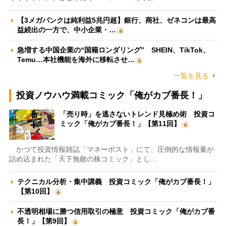
【3メガバンクは純利益5兆円超】銀行、商社、ゼネコンは最高
益続出の一方で、中小企業・…
急増する中国企業の“国籍ロンダリング” SHEIN、TikTok、
Temu…本社機能を海外に移転させ…
一覧を見る
投資ノウハウ満載コミック「俺がカブ番長！」
「売り時」を逃さないトレンド見極め術 投資コ
ミック「俺がカブ番長！」【第11回】
かつて投資情報雑誌「マネーポスト」にて、圧倒的な情報量が
詰め込まれた「天下無敵の株コミック」とし…
テクニカル分析・集中講義 投資コミック「俺がカブ番長！」
【第10回】
不透明相場に勝つ信用取引の極意 投資コミック「俺がカブ番
長！」【第9回】