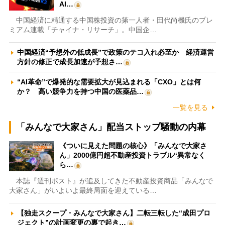
AI…
中国経済に精通する中国株投資の第一人者・田代尚機氏のプレ
ミアム連載「チャイナ・リサーチ」。中国企…
中国経済“予想外の低成長”で政策のテコ入れ必至か 経済運営
方針の修正で成長加速が予想さ…
“AI革命”で爆発的な需要拡大が見込まれる「CXO」とは何
か？ 高い競争力を持つ中国の医薬品…
一覧を見る
「みんなで大家さん」配当ストップ騒動の内幕
《ついに見えた問題の核心》「みんなで大家さ
ん」2000億円超不動産投資トラブル“異常なく
ら…
本誌『週刊ポスト』が追及してきた不動産投資商品「みんなで
大家さん」がいよいよ最終局面を迎えている…
【独走スクープ・みんなで大家さん】二転三転した“成田プロ
ジェクト”の計画変更の裏で起き…