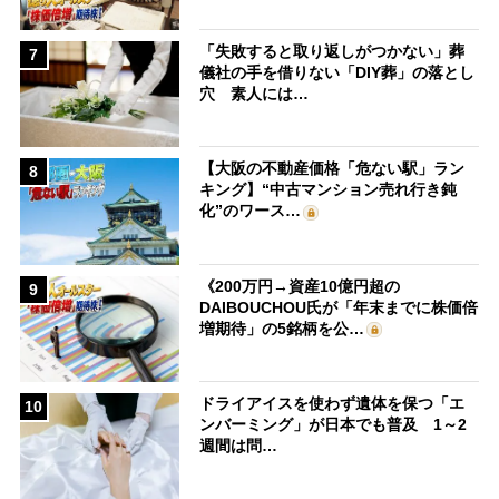
「失敗すると取り返しがつかない」葬
7
儀社の手を借りない「DIY葬」の落とし
穴 素人には…
【大阪の不動産価格「危ない駅」ラン
8
キング】“中古マンション売れ行き鈍
化”のワース…
《200万円→資産10億円超の
9
DAIBOUCHOU氏が「年末までに株価倍
増期待」の5銘柄を公…
ドライアイスを使わず遺体を保つ「エ
10
ンバーミング」が日本でも普及 1～2
週間は問…