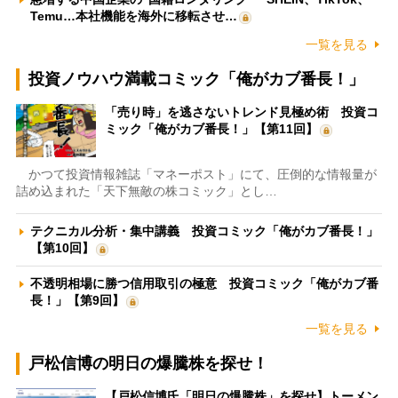
Temu…本社機能を海外に移転させ…
一覧を見る
投資ノウハウ満載コミック「俺がカブ番長！」
「売り時」を逃さないトレンド見極め術 投資コ
ミック「俺がカブ番長！」【第11回】
かつて投資情報雑誌「マネーポスト」にて、圧倒的な情報量が
詰め込まれた「天下無敵の株コミック」とし…
テクニカル分析・集中講義 投資コミック「俺がカブ番長！」
【第10回】
不透明相場に勝つ信用取引の極意 投資コミック「俺がカブ番
長！」【第9回】
一覧を見る
戸松信博の明日の爆騰株を探せ！
【戸松信博氏「明日の爆騰株」を探せ】トーメン