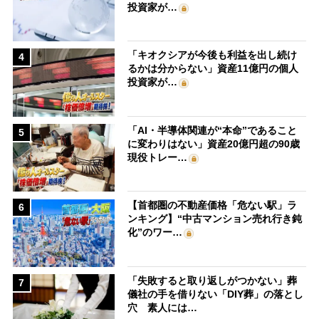
投資家が…
「キオクシアが今後も利益を出し続け
4
るかは分からない」資産11億円の個人
投資家が…
「AI・半導体関連が“本命”であること
5
に変わりはない」資産20億円超の90歳
現役トレー…
【首都圏の不動産価格「危ない駅」ラ
6
ンキング】“中古マンション売れ行き鈍
化”のワー…
「失敗すると取り返しがつかない」葬
7
儀社の手を借りない「DIY葬」の落とし
穴 素人には…