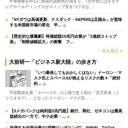
半導体株を中心に相場の調整色が強まり、7月中旬にはキオク
シアホールディングスがストップ安をつけるな…
「NYダウは高値更新、ナスダック・S&P500は足踏み」が意味
する米国株市場の変化 半…
【歴史的な爆騰劇】時価総額10兆円企業が「2連続ストップ
高」「制限値幅拡大」の衝撃 フ…
一覧を見る
大前研一「ビジネス新大陸」の歩き方
「いつ暴発してもおかしくはない」イーロン・マ
スク氏とスペースXが抱えるリスクの数々「絶対
的…
宇宙開発企業「スペースX」の上場で史上初の「兆万長者（ト
リリオネア）」となったイーロン・マスク氏。…
【3メガバンクは純利益5兆円超】銀行、商社、ゼネコンは最高
益続出の一方で、中小企業・…
急増する中国企業の“国籍ロンダリング” SHEIN、TikTok、