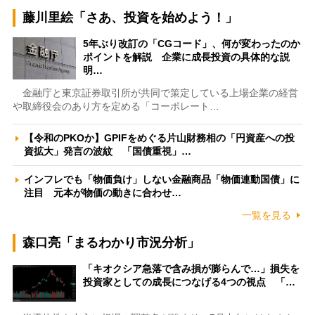
藤川里絵「さあ、投資を始めよう！」
5年ぶり改訂の「CGコード」、何が変わったのか
ポイントを解説 企業に成長投資の具体的な説
明…
金融庁と東京証券取引所が共同で策定している上場企業の経営
や取締役会のあり方を定める「コーポレート…
【令和のPKOか】GPIFをめぐる片山財務相の「円資産への投
資拡大」発言の波紋 「国債重視」…
インフレでも「物価負け」しない金融商品「物価連動国債」に
注目 元本が物価の動きに合わせ…
一覧を見る
森口亮「まるわかり市況分析」
「キオクシア急落で含み損が膨らんで…」損失を
投資家としての成長につなげる4つの視点 「…