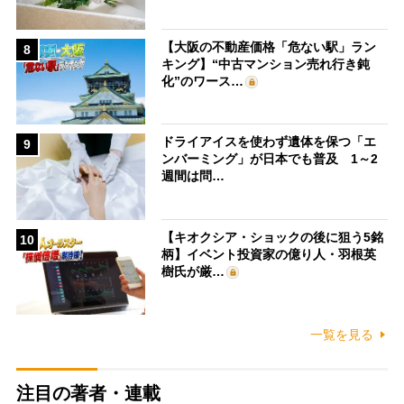
【大阪の不動産価格「危ない駅」ラン
8
キング】“中古マンション売れ行き鈍
化”のワース…
ドライアイスを使わず遺体を保つ「エ
9
ンバーミング」が日本でも普及 1～2
週間は問…
【キオクシア・ショックの後に狙う5銘
10
柄】イベント投資家の億り人・羽根英
樹氏が厳…
一覧を見る
注目の著者・連載