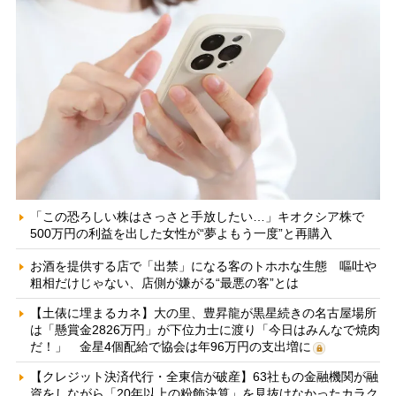
「この恐ろしい株はさっさと手放したい…」キオクシア株で
500万円の利益を出した女性が“夢よもう一度”と再購入
お酒を提供する店で「出禁」になる客のトホホな生態 嘔吐や
粗相だけじゃない、店側が嫌がる“最悪の客”とは
【土俵に埋まるカネ】大の里、豊昇龍が黒星続きの名古屋場所
は「懸賞金2826万円」が下位力士に渡り「今日はみんなで焼肉
だ！」 金星4個配給で協会は年96万円の支出増に
【クレジット決済代行・全東信が破産】63社もの金融機関が融
資をしながら「20年以上の粉飾決算」を見抜けなかったカラク