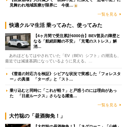
見舞われ地域医療が限界に 今後…
一覧を見る
快適クルマ生活 乗ってみた、使ってみた
【4ヶ月間で受注累計6000台】BEV普及の障壁と
なる「航続距離の不安」「充電のストレス」解
消…
あれほどもてはやされていた「EV（BEV）シフト」の潮流も、
最近では減速基調になっているように見える。…
《雪道の対応力を検証》シビアな状況で実感した「フォレスタ
ー」の真価 「ターボ」と「スト…
乗り込むと同時に「これが軽？」と戸惑うのには理由があっ
た 「日産ルークス」さらなる躍進…
一覧を見る
大竹聡の「昼酒御免！」
【大竹聡の昼酒御免！】「ネグローニ」「山崎」