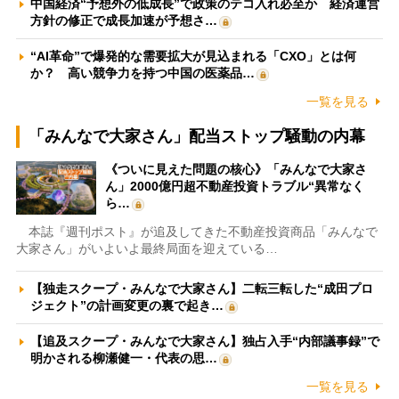
中国経済“予想外の低成長”で政策のテコ入れ必至か 経済運営
方針の修正で成長加速が予想さ…
“AI革命”で爆発的な需要拡大が見込まれる「CXO」とは何
か？ 高い競争力を持つ中国の医薬品…
一覧を見る
「みんなで大家さん」配当ストップ騒動の内幕
《ついに見えた問題の核心》「みんなで大家さ
ん」2000億円超不動産投資トラブル“異常なく
ら…
本誌『週刊ポスト』が追及してきた不動産投資商品「みんなで
大家さん」がいよいよ最終局面を迎えている…
【独走スクープ・みんなで大家さん】二転三転した“成田プロ
ジェクト”の計画変更の裏で起き…
【追及スクープ・みんなで大家さん】独占入手“内部議事録”で
明かされる柳瀬健一・代表の思…
一覧を見る