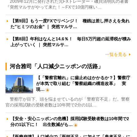
2009年12月に発行された元FXトレーダー・磯貝清明氏の著書
『突然マルサがやって来た！～FXで10億円稼い…
【第9回】もう一度FXでリベンジ！ 種銭は差し押さえを免れ
た”ヒミツのお金” ｜ 突然マルサ…
【第8回】年利はなんと14.6％！ 毎日5万円超の延滞税が積み
上がっていく ｜ 突然マルサ…
一覧を見る
河合雅司「人口減少ニッポンの活路」
【「警察官離れ」に歯止めはかかるか？】警察庁
が本気で取り組む「警察組織の構造改革」 実
現…
警察庁が目下、頭を悩ませているのが「警察官不足」だ。警察
官の採用試験の受験者数は10年間で2分の1以…
【安全・安心ニッポンの危機】採用試験受験者数は10年間で2
分の1以下に！ 出生数減がも…
【医療崩壊】人口減少で「医師不足」に加えて「患者不足」に