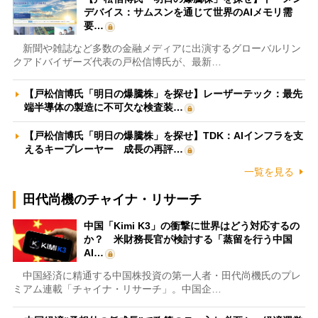
デバイス：サムスンを通じて世界のAIメモリ需
要…
新聞や雑誌など多数の金融メディアに出演するグローバルリン
クアドバイザーズ代表の戸松信博氏が、最新…
【戸松信博氏「明日の爆騰株」を探せ】レーザーテック：最先
端半導体の製造に不可欠な検査装…
【戸松信博氏「明日の爆騰株」を探せ】TDK：AIインフラを支
えるキープレーヤー 成長の再評…
一覧を見る
田代尚機のチャイナ・リサーチ
中国「Kimi K3」の衝撃に世界はどう対応するの
か？ 米財務長官が検討する「蒸留を行う中国
AI…
中国経済に精通する中国株投資の第一人者・田代尚機氏のプレ
ミアム連載「チャイナ・リサーチ」。中国企…