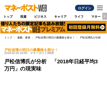
ログイン
トップ
投資
ビジネス
キャリア
ライフ
マネー
トップ
連載・著者
戸松信博の明日の爆騰株を探せ！
戸松信博氏が分析 「2
戸松信博の明日の爆騰株を探せ！
2018.02.05 16:00
マネーポストWEB
戸松信博氏が分析 「2018年日経平均3
万円」の現実味
Loaded
:
89.01%
/
Unmute