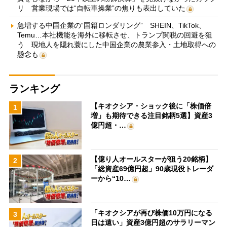
リ 営業現場では“自転車操業”の焦りも表出していた
急増する中国企業の“国籍ロンダリング” SHEIN、TikTok、
Temu…本社機能を海外に移転させ、トランプ関税の回避を狙
う 現地人を隠れ蓑にした中国企業の農業参入・土地取得への
懸念も
ランキング
【キオクシア・ショック後に「株価倍
1
増」も期待できる注目銘柄5選】資産3
億円超・…
【億り人オールスターが狙う20銘柄】
2
「総資産69億円超」90歳現役トレーダ
ーから“10…
「キオクシアが再び株価10万円になる
3
日は遠い」資産3億円超のサラリーマン