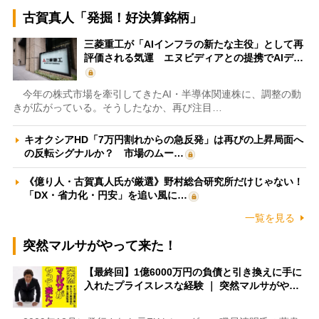
古賀真人「発掘！好決算銘柄」
三菱重工が「AIインフラの新たな主役」として再
評価される気運 エヌビディアとの提携でAIデ…
今年の株式市場を牽引してきたAI・半導体関連株に、調整の動
きが広がっている。そうしたなか、再び注目…
キオクシアHD「7万円割れからの急反発」は再びの上昇局面へ
の反転シグナルか？ 市場のムー…
《億り人・古賀真人氏が厳選》野村総合研究所だけじゃない！
「DX・省力化・円安」を追い風に…
一覧を見る
突然マルサがやって来た！
【最終回】1億6000万円の負債と引き換えに手に
入れたプライスレスな経験 ｜ 突然マルサがや…