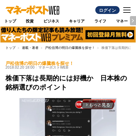
ログイン
トップ
投資
ビジネス
キャリア
ライフ
マネー
トップ
連載・著者
戸松信博の明日の爆騰株を探せ！
株価下落は長期的には
戸松信博の明日の爆騰株を探せ！
2018.02.20 18:00
マネーポストWEB
株価下落は長期的には好機か 日本株の
銘柄選びのポイント
もっと見る
arrow_forward_ios