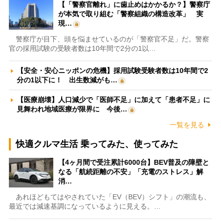
【「警察官離れ」に歯止めはかかるか？】警察庁
が本気で取り組む「警察組織の構造改革」 実
現…
警察庁が目下、頭を悩ませているのが「警察官不足」だ。警察
官の採用試験の受験者数は10年間で2分の1以…
【安全・安心ニッポンの危機】採用試験受験者数は10年間で2
分の1以下に！ 出生数減がも…
【医療崩壊】人口減少で「医師不足」に加えて「患者不足」に
見舞われ地域医療が限界に 今後…
一覧を見る
快適クルマ生活 乗ってみた、使ってみた
【4ヶ月間で受注累計6000台】BEV普及の障壁と
なる「航続距離の不安」「充電のストレス」解
消…
あれほどもてはやされていた「EV（BEV）シフト」の潮流も、
最近では減速基調になっているように見える。…