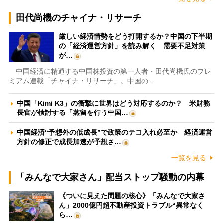
田代尚機のチャイナ・リサーチ
厳しい経済情勢をどう打開するか？中国の下半期
の「経済運営方針」を読み解く 需要不足対策
が…
中国経済に精通する中国株投資の第一人者・田代尚機氏のプレ
ミアム連載「チャイナ・リサーチ」。中国の…
中国「Kimi K3」の衝撃に世界はどう対応するのか？ 米財務
長官が検討する「蒸留を行う中国…
中国経済“予想外の低成長”で政策のテコ入れ必至か 経済運営
方針の修正で成長加速が予想さ…
一覧を見る
「みんなで大家さん」配当ストップ騒動の内幕
《ついに見えた問題の核心》「みんなで大家さ
ん」2000億円超不動産投資トラブル“異常なく
ら…