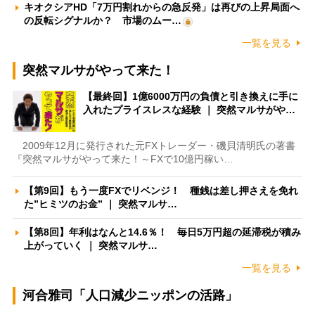
キオクシアHD「7万円割れからの急反発」は再びの上昇局面へ
の反転シグナルか？ 市場のムー…
一覧を見る
突然マルサがやって来た！
【最終回】1億6000万円の負債と引き換えに手に
入れたプライスレスな経験 ｜ 突然マルサがや…
2009年12月に発行された元FXトレーダー・磯貝清明氏の著書
『突然マルサがやって来た！～FXで10億円稼い…
【第9回】もう一度FXでリベンジ！ 種銭は差し押さえを免れ
た”ヒミツのお金” ｜ 突然マルサ…
【第8回】年利はなんと14.6％！ 毎日5万円超の延滞税が積み
上がっていく ｜ 突然マルサ…
一覧を見る
河合雅司「人口減少ニッポンの活路」