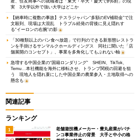
産、住友商事への就職者は「東大・早大・慶大で約6割」の現
実 3大学以外で強い大学はどこか
【納車時に複数の事故】テスラジャパン“多額のEV補助金”で注
文殺到、現場は大混乱 トラブル続発の背後に見え隠れす
る“イーロンの右腕”の影
「30種類以上のパン食べ放題」で行列のできる新形態レストラ
ンを手掛けるサンマルクホールディングス 同社に聞いた「店
舗展開のコンセプト」、事業を多角化してもぶれない軸
急増する中国企業の“国籍ロンダリング” SHEIN、TikTok、
Temu…本社機能を海外に移転させ、トランプ関税の回避を狙
う 現地人を隠れ蓑にした中国企業の農業参入・土地取得への
懸念も
関連記事
ランキング
老舗遊技機メーカー・豊丸産業がパチ
1
ンコ事業停止の背景 大手と中小の格