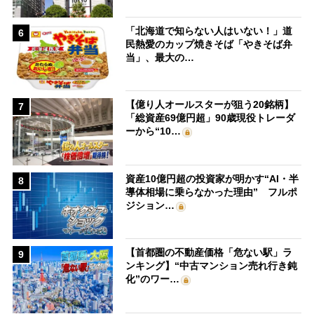
「北海道で知らない人はいない！」道
6
民熱愛のカップ焼きそば「やきそば弁
当」、最大の…
【億り人オールスターが狙う20銘柄】
7
「総資産69億円超」90歳現役トレーダ
ーから“10…
資産10億円超の投資家が明かす“AI・半
8
導体相場に乗らなかった理由” フルポ
ジション…
【首都圏の不動産価格「危ない駅」ラ
9
ンキング】“中古マンション売れ行き鈍
化”のワー…