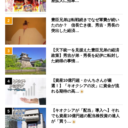
差拡大に拍車…
豊臣兄弟は転戦続きでなぜ軍費が続い
2
たのか？ 信長亡き後、秀吉・秀長の
突出した経済…
【天下統一を見据えた豊臣兄弟の経済
3
政策】秀吉が弟・秀長を紀伊に転封し
た納得の事情…
【資産10億円超・かんちさんが厳
4
選！】「キオクシアの次」に資金が流
れる期待の高…
【キオクシアが「配当」導入へ】それ
5
でも資産10億円超の配当株投資の達人
が「買う…