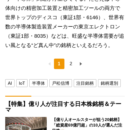
体向けの精密加工装置と精密加工ツールの両方で
世界トップのディスコ（東証1部・6146）、世界有
数の半導体製造装置メーカーの東京エレクトロン
（東証1部・8035）などは、旺盛な半導体需要が追
い風となる“ど真ん中”の銘柄といえるだろう。
1
2
AI
IoT
半導体
戸松信博
注目銘柄
銘柄選別
【特集】億り人が注目する日本株銘柄＆テー
マ
【億り人オールスターが狙う20銘柄】
「総資産69億円超」の10人が選んだ注