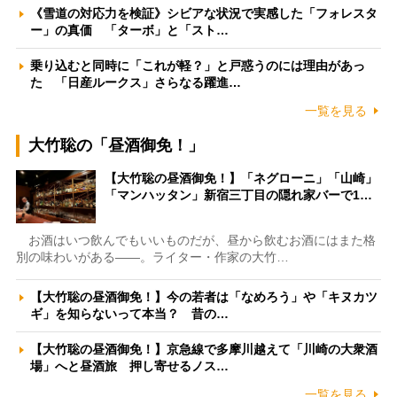
《雪道の対応力を検証》シビアな状況で実感した「フォレスタ
ー」の真価 「ターボ」と「スト…
乗り込むと同時に「これが軽？」と戸惑うのには理由があっ
た 「日産ルークス」さらなる躍進…
一覧を見る
大竹聡の「昼酒御免！」
【大竹聡の昼酒御免！】「ネグローニ」「山崎」
「マンハッタン」新宿三丁目の隠れ家バーで1…
お酒はいつ飲んでもいいものだが、昼から飲むお酒にはまた格
別の味わいがある――。ライター・作家の大竹…
【大竹聡の昼酒御免！】今の若者は「なめろう」や「キヌカツ
ギ」を知らないって本当？ 昔の…
【大竹聡の昼酒御免！】京急線で多摩川越えて「川崎の大衆酒
場」へと昼酒旅 押し寄せるノス…
一覧を見る