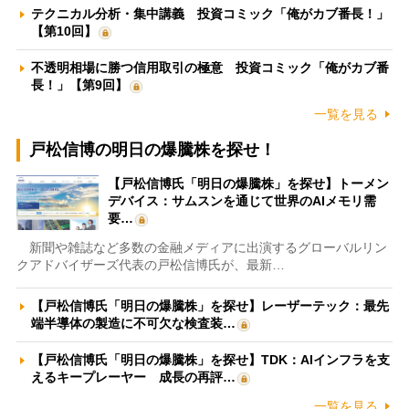
テクニカル分析・集中講義 投資コミック「俺がカブ番長！」
【第10回】
不透明相場に勝つ信用取引の極意 投資コミック「俺がカブ番
長！」【第9回】
一覧を見る
戸松信博の明日の爆騰株を探せ！
【戸松信博氏「明日の爆騰株」を探せ】トーメン
デバイス：サムスンを通じて世界のAIメモリ需
要…
新聞や雑誌など多数の金融メディアに出演するグローバルリン
クアドバイザーズ代表の戸松信博氏が、最新…
【戸松信博氏「明日の爆騰株」を探せ】レーザーテック：最先
端半導体の製造に不可欠な検査装…
【戸松信博氏「明日の爆騰株」を探せ】TDK：AIインフラを支
えるキープレーヤー 成長の再評…
一覧を見る