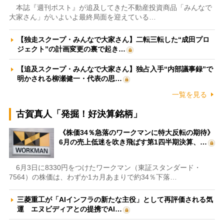
本誌『週刊ポスト』が追及してきた不動産投資商品「みんなで
大家さん」がいよいよ最終局面を迎えている…
【独走スクープ・みんなで大家さん】二転三転した“成田プロ
ジェクト”の計画変更の裏で起き…
【追及スクープ・みんなで大家さん】独占入手“内部議事録”で
明かされる柳瀬健一・代表の思…
一覧を見る
古賀真人「発掘！好決算銘柄」
《株価34％急落のワークマンに特大反転の期待》
6月の売上低迷を吹き飛ばす第1四半期決算、…
6月3日に8330円をつけたワークマン（東証スタンダード・
7564）の株価は、わずか1カ月あまりで約34％下落…
三菱重工が「AIインフラの新たな主役」として再評価される気
運 エヌビディアとの提携でAI…