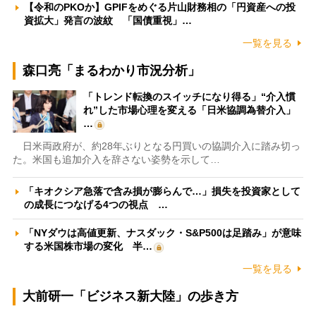
【令和のPKOか】GPIFをめぐる片山財務相の「円資産への投
資拡大」発言の波紋 「国債重視」…
一覧を見る
森口亮「まるわかり市況分析」
「トレンド転換のスイッチになり得る」“介入慣
れ”した市場心理を変える「日米協調為替介入」
…
日米両政府が、約28年ぶりとなる円買いの協調介入に踏み切っ
た。米国も追加介入を辞さない姿勢を示して…
「キオクシア急落で含み損が膨らんで…」損失を投資家として
の成長につなげる4つの視点 …
「NYダウは高値更新、ナスダック・S&P500は足踏み」が意味
する米国株市場の変化 半…
一覧を見る
大前研一「ビジネス新大陸」の歩き方