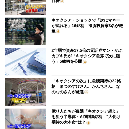
目株
キオクシア・ショックで「次にマネー
が流れる」16銘柄 凄腕投資家3名が厳
選
2年弱で資産17.5倍の元証券マン・かぶ
カブキ氏が「キオクシア急落で次に狙
う」5銘柄を公開
「キオクシアの次」に急騰期待の22銘
柄 まつのすけさん、かんちさん、な
のなのさんが厳選
億り人たちが厳選「キオクシア超え」
を狙う半導体・AI関連8銘柄 “大化け
期待の大本命”は？