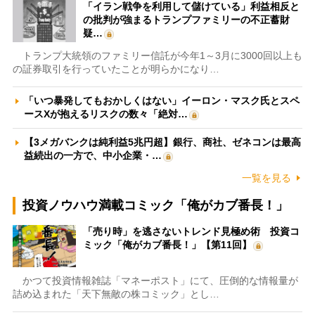
「イラン戦争を利用して儲けている」利益相反と
の批判が強まるトランプファミリーの不正蓄財
疑…
トランプ大統領のファミリー信託が今年1～3月に3000回以上も
の証券取引を行っていたことが明らかになり…
「いつ暴発してもおかしくはない」イーロン・マスク氏とスペ
ースXが抱えるリスクの数々「絶対…
【3メガバンクは純利益5兆円超】銀行、商社、ゼネコンは最高
益続出の一方で、中小企業・…
一覧を見る
投資ノウハウ満載コミック「俺がカブ番長！」
「売り時」を逃さないトレンド見極め術 投資コ
ミック「俺がカブ番長！」【第11回】
かつて投資情報雑誌「マネーポスト」にて、圧倒的な情報量が
詰め込まれた「天下無敵の株コミック」とし…