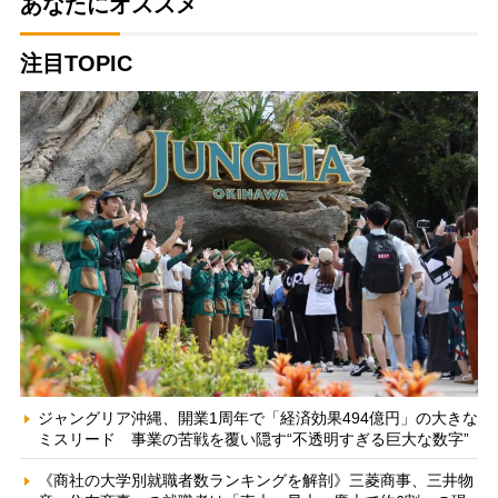
あなたにオススメ
注目TOPIC
ジャングリア沖縄、開業1周年で「経済効果494億円」の大きな
ミスリード 事業の苦戦を覆い隠す“不透明すぎる巨大な数字”
《商社の大学別就職者数ランキングを解剖》三菱商事、三井物