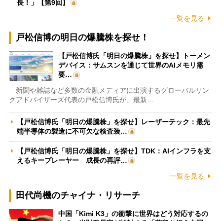
長！」【第9回】
一覧を見る
戸松信博の明日の爆騰株を探せ！
【戸松信博氏「明日の爆騰株」を探せ】トーメン
デバイス：サムスンを通じて世界のAIメモリ需
要…
新聞や雑誌など多数の金融メディアに出演するグローバルリン
クアドバイザーズ代表の戸松信博氏が、最新…
【戸松信博氏「明日の爆騰株」を探せ】レーザーテック：最先
端半導体の製造に不可欠な検査装…
【戸松信博氏「明日の爆騰株」を探せ】TDK：AIインフラを支
えるキープレーヤー 成長の再評…
一覧を見る
田代尚機のチャイナ・リサーチ
中国「Kimi K3」の衝撃に世界はどう対応するの