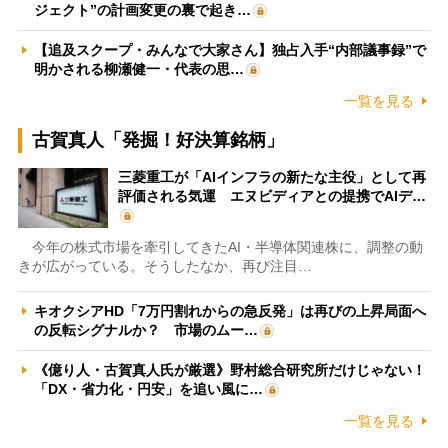
ジェクト”の計画変更の裏で起き…
【追及スクープ・みんなで大家さん】独占入手“内部議事録”で
明かされる柳瀬健一・代表の思…
一覧を見る
古賀真人「発掘！好決算銘柄」
三菱重工が「AIインフラの新たな主役」として再
評価される気運 エヌビディアとの提携でAIデ…
今年の株式市場を牽引してきたAI・半導体関連株に、調整の動
きが広がっている。そうしたなか、再び注目…
キオクシアHD「7万円割れからの急反発」は再びの上昇局面へ
の反転シグナルか？ 市場のムー…
《億り人・古賀真人氏が厳選》野村総合研究所だけじゃない！
「DX・省力化・円安」を追い風に…
一覧を見る