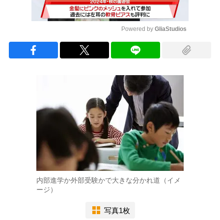
Powered by 
GliaStudios
Mute
内部進学か外部受験かで大きな分かれ道（イメ
ージ）
写真1枚