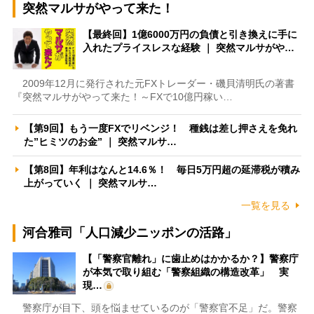
突然マルサがやって来た！
【最終回】1億6000万円の負債と引き換えに手に
入れたプライスレスな経験 ｜ 突然マルサがや…
2009年12月に発行された元FXトレーダー・磯貝清明氏の著書
『突然マルサがやって来た！～FXで10億円稼い…
【第9回】もう一度FXでリベンジ！ 種銭は差し押さえを免れ
た”ヒミツのお金” ｜ 突然マルサ…
【第8回】年利はなんと14.6％！ 毎日5万円超の延滞税が積み
上がっていく ｜ 突然マルサ…
一覧を見る
河合雅司「人口減少ニッポンの活路」
【「警察官離れ」に歯止めはかかるか？】警察庁
が本気で取り組む「警察組織の構造改革」 実
現…
警察庁が目下、頭を悩ませているのが「警察官不足」だ。警察