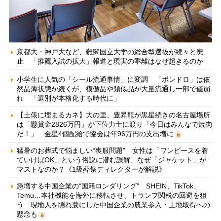
京都大・神戸大など、難関国立大学の総合型選抜が続々と廃
止 「推薦入試の拡大」報道と現実の乖離はなぜ起きるのか
小学生に人気の「シール流通事情」に変調 「ボンドロ」は依
然品薄状態が続くが、模倣品や類似品が大量流通し一部で値崩
れ 「選別が本格化する時代に」
【土俵に埋まるカネ】大の里、豊昇龍が黒星続きの名古屋場所
は「懸賞金2826万円」が下位力士に渡り「今日はみんなで焼肉
だ！」 金星4個配給で協会は年96万円の支出増に
猛暑のお葬式で悩ましい“喪服問題” 女性は「ワンピースを着
ていけばOK」という俗説に潜む誤解、なぜ「ジャケット」が
マストなのか？《1級葬祭ディレクターが解説》
急増する中国企業の“国籍ロンダリング” SHEIN、TikTok、
Temu…本社機能を海外に移転させ、トランプ関税の回避を狙
う 現地人を隠れ蓑にした中国企業の農業参入・土地取得への
懸念も