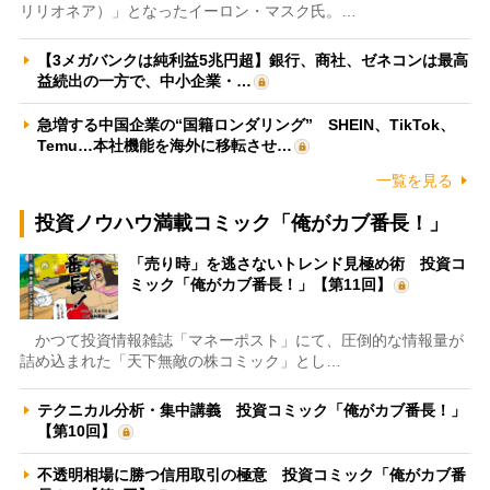
リリオネア）」となったイーロン・マスク氏。…
【3メガバンクは純利益5兆円超】銀行、商社、ゼネコンは最高
益続出の一方で、中小企業・…
急増する中国企業の“国籍ロンダリング” SHEIN、TikTok、
Temu…本社機能を海外に移転させ…
一覧を見る
投資ノウハウ満載コミック「俺がカブ番長！」
「売り時」を逃さないトレンド見極め術 投資コ
ミック「俺がカブ番長！」【第11回】
かつて投資情報雑誌「マネーポスト」にて、圧倒的な情報量が
詰め込まれた「天下無敵の株コミック」とし…
テクニカル分析・集中講義 投資コミック「俺がカブ番長！」
【第10回】
不透明相場に勝つ信用取引の極意 投資コミック「俺がカブ番