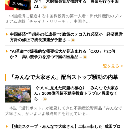
か？ 米財務長官が検討する「蒸留を行う中国
AI…
中国経済に精通する中国株投資の第一人者・田代尚機氏のプレ
ミアム連載「チャイナ・リサーチ」。中国企…
中国経済“予想外の低成長”で政策のテコ入れ必至か 経済運営
方針の修正で成長加速が予想さ…
“AI革命”で爆発的な需要拡大が見込まれる「CXO」とは何
か？ 高い競争力を持つ中国の医薬品…
一覧を見る
「みんなで大家さん」配当ストップ騒動の内幕
《ついに見えた問題の核心》「みんなで大家さ
ん」2000億円超不動産投資トラブル“異常なく
ら…
本誌『週刊ポスト』が追及してきた不動産投資商品「みんなで
大家さん」がいよいよ最終局面を迎えている…
【独走スクープ・みんなで大家さん】二転三転した“成田プロ