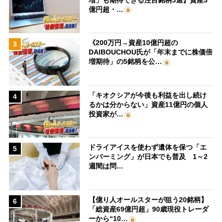
億円超・…
《200万円→資産10億円超の
3
DAIBOUCHOU氏が「年末までに株価倍
増期待」の5銘柄を公…
「キオクシアが今後も利益を出し続け
4
るかは分からない」資産11億円の個人
投資家が…
ドライアイスを使わず遺体を保つ「エ
5
ンバーミング」が日本でも普及 1～2
週間は問…
【億り人オールスターが狙う20銘柄】
6
「総資産69億円超」90歳現役トレーダ
ーから“10…