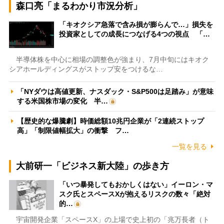
森口亮「まるわかり市況分析」
「キオクシア急落で含み損が膨らんで…」損失を
投資家としての成長につなげる4つの視点 「…
半導体株を中心に相場の調整色が強まり、7月中旬にはキオク
シアホールディングスがストップ安をつけるな…
「NYダウは高値更新、ナスダック・S&P500は足踏み」が意味
する米国株市場の変化 半…
【歴史的な爆騰劇】時価総額10兆円企業が「2連続ストップ
高」「制限値幅拡大」の衝撃 フ…
一覧を見る
大前研一「ビジネス新大陸」の歩き方
「いつ暴発してもおかしくはない」イーロン・マ
スク氏とスペースXが抱えるリスクの数々「絶対
的…
宇宙開発企業「スペースX」の上場で史上初の「兆万長者（ト