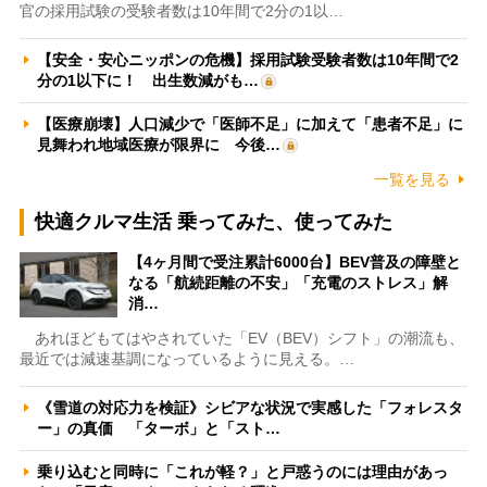
官の採用試験の受験者数は10年間で2分の1以…
【安全・安心ニッポンの危機】採用試験受験者数は10年間で2
分の1以下に！ 出生数減がも…
【医療崩壊】人口減少で「医師不足」に加えて「患者不足」に
見舞われ地域医療が限界に 今後…
一覧を見る
快適クルマ生活 乗ってみた、使ってみた
【4ヶ月間で受注累計6000台】BEV普及の障壁と
なる「航続距離の不安」「充電のストレス」解
消…
あれほどもてはやされていた「EV（BEV）シフト」の潮流も、
最近では減速基調になっているように見える。…
《雪道の対応力を検証》シビアな状況で実感した「フォレスタ
ー」の真価 「ターボ」と「スト…
乗り込むと同時に「これが軽？」と戸惑うのには理由があっ