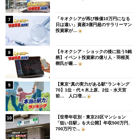
「キオクシアが再び株価10万円になる
7
日は遠い」資産3億円超のサラリーマン
投資家が…
【キオクシア・ショックの後に狙う5銘
8
柄】イベント投資家の億り人・羽根英
樹氏が厳…
【東京“真の実力がある駅”ランキング
9
70】1位・代々木上原、2位・水天宮
前… 人口増…
【世帯年収別・東京23区マンション
10
「狙い目駅」を大公開】年収500万円、
700万円で…