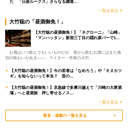
た 「日産ルークス」さらなる躍進…
一覧を見る
大竹聡の「昼酒御免！」
【大竹聡の昼酒御免！】「ネグローニ」「山崎」
「マンハッタン」新宿三丁目の隠れ家バーで1…
お酒はいつ飲んでもいいものだが、昼から飲むお酒にはまた格
別の味わいがある――。ライター・作家の大竹…
【大竹聡の昼酒御免！】今の若者は「なめろう」や「キヌカツ
ギ」を知らないって本当？ 昔の…
【大竹聡の昼酒御免！】京急線で多摩川越えて「川崎の大衆酒
場」へと昼酒旅 押し寄せるノス…
一覧を見る
著者・連載の一覧を見る