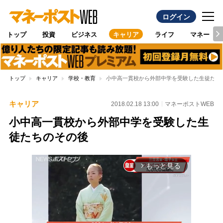
ログイン
トップ
投資
ビジネス
キャリア
ライフ
マネー
トップ
キャリア
学校・教育
小中高一貫校から外部中学を受験した生徒たち
キャリア
2018.02.18 13:00
マネーポストWEB
小中高一貫校から外部中学を受験した生
徒たちのその後
もっと見る
arrow_forward_ios