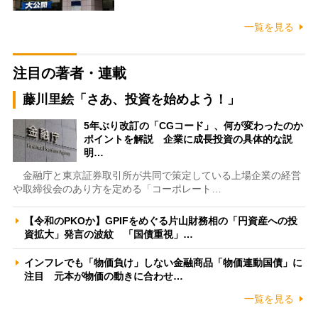
一覧を見る
注目の著者・連載
藤川里絵「さあ、投資を始めよう！」
5年ぶり改訂の「CGコード」、何が変わったのか
ポイントを解説 企業に成長投資の具体的な説
明…
金融庁と東京証券取引所が共同で策定している上場企業の経営
や取締役会のあり方を定める「コーポレート…
【令和のPKOか】GPIFをめぐる片山財務相の「円資産への投
資拡大」発言の波紋 「国債重視」…
インフレでも「物価負け」しない金融商品「物価連動国債」に
注目 元本が物価の動きに合わせ…
一覧を見る