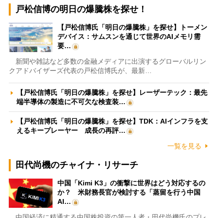
戸松信博の明日の爆騰株を探せ！
【戸松信博氏「明日の爆騰株」を探せ】トーメン
デバイス：サムスンを通じて世界のAIメモリ需
要…
新聞や雑誌など多数の金融メディアに出演するグローバルリン
クアドバイザーズ代表の戸松信博氏が、最新…
【戸松信博氏「明日の爆騰株」を探せ】レーザーテック：最先
端半導体の製造に不可欠な検査装…
【戸松信博氏「明日の爆騰株」を探せ】TDK：AIインフラを支
えるキープレーヤー 成長の再評…
一覧を見る
田代尚機のチャイナ・リサーチ
中国「Kimi K3」の衝撃に世界はどう対応するの
か？ 米財務長官が検討する「蒸留を行う中国
AI…
中国経済に精通する中国株投資の第一人者・田代尚機氏のプレ