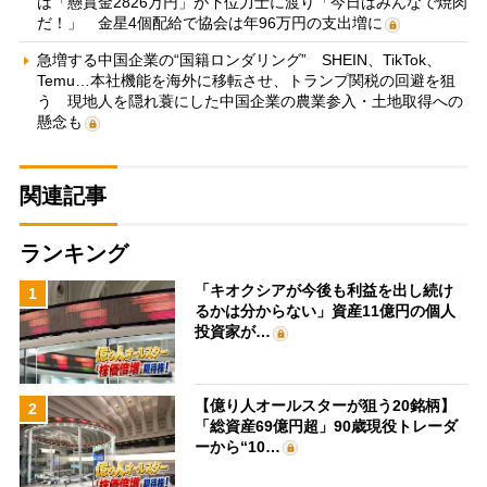
は「懸賞金2826万円」が下位力士に渡り「今日はみんなで焼肉
だ！」 金星4個配給で協会は年96万円の支出増に
急増する中国企業の“国籍ロンダリング” SHEIN、TikTok、
Temu…本社機能を海外に移転させ、トランプ関税の回避を狙
う 現地人を隠れ蓑にした中国企業の農業参入・土地取得への
懸念も
関連記事
ランキング
「キオクシアが今後も利益を出し続け
1
るかは分からない」資産11億円の個人
投資家が…
【億り人オールスターが狙う20銘柄】
2
「総資産69億円超」90歳現役トレーダ
ーから“10…