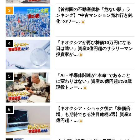
【首都圏の不動産価格「危ない駅」ラ
3
ンキング】“中古マンション売れ行き鈍
化”のワー…
「キオクシアが再び株価10万円になる
4
日は遠い」資産3億円超のサラリーマン
投資家が…
「AI・半導体関連が“本命”であること
5
に変わりはない」資産20億円超の90歳
現役トレー…
【キオクシア・ショック後に「株価倍
6
増」も期待できる注目銘柄5選】資産3
億円超・…