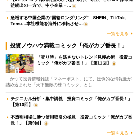
益続出の一方で、中小企業・…
急増する中国企業の“国籍ロンダリング” SHEIN、TikTok、
Temu…本社機能を海外に移転させ…
一覧を見る
投資ノウハウ満載コミック「俺がカブ番長！」
「売り時」を逃さないトレンド見極め術 投資コ
ミック「俺がカブ番長！」【第11回】
かつて投資情報雑誌「マネーポスト」にて、圧倒的な情報量が
詰め込まれた「天下無敵の株コミック」とし…
テクニカル分析・集中講義 投資コミック「俺がカブ番長！」
【第10回】
不透明相場に勝つ信用取引の極意 投資コミック「俺がカブ番
長！」【第9回】
一覧を見る