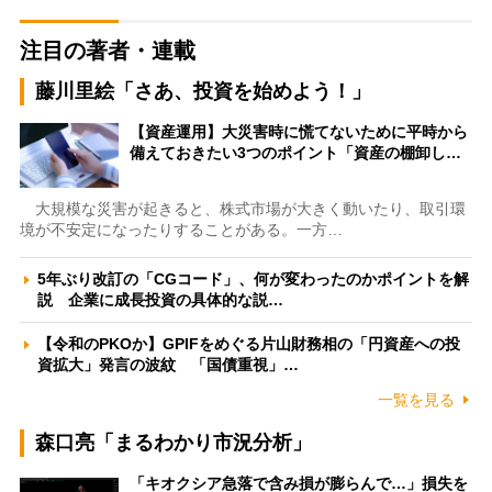
注目の著者・連載
藤川里絵「さあ、投資を始めよう！」
【資産運用】大災害時に慌てないために平時から
備えておきたい3つのポイント「資産の棚卸し…
大規模な災害が起きると、株式市場が大きく動いたり、取引環
境が不安定になったりすることがある。一方…
5年ぶり改訂の「CGコード」、何が変わったのかポイントを解
説 企業に成長投資の具体的な説…
【令和のPKOか】GPIFをめぐる片山財務相の「円資産への投
資拡大」発言の波紋 「国債重視」…
一覧を見る
森口亮「まるわかり市況分析」
「キオクシア急落で含み損が膨らんで…」損失を