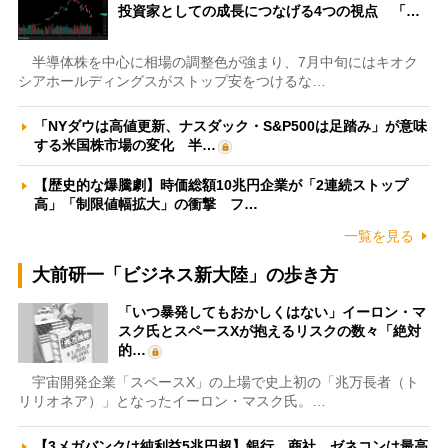
投資家としての成長につなげる4つの視点 「…
半導体株を中心に相場の調整色が強まり、7月中旬にはキオク
シアホールディングスがストップ安をつけるな…
「NYダウは高値更新、ナスダック・S&P500は足踏み」が意味
する米国株市場の変化 半…
【歴史的な爆騰劇】時価総額10兆円企業が「2連続ストップ
高」「制限値幅拡大」の衝撃 フ…
一覧を見る
大前研一「ビジネス新大陸」の歩き方
「いつ暴発してもおかしくはない」イーロン・マ
スク氏とスペースXが抱えるリスクの数々「絶対
的…
宇宙開発企業「スペースX」の上場で史上初の「兆万長者（ト
リリオネア）」となったイーロン・マスク氏。…
【3メガバンクは純利益5兆円超】銀行、商社、ゼネコンは最高