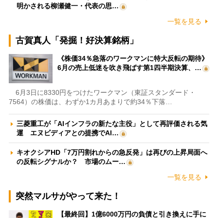
明かされる柳瀬健一・代表の思…
一覧を見る
古賀真人「発掘！好決算銘柄」
《株価34％急落のワークマンに特大反転の期待》
6月の売上低迷を吹き飛ばす第1四半期決算、…
6月3日に8330円をつけたワークマン（東証スタンダード・
7564）の株価は、わずか1カ月あまりで約34％下落…
三菱重工が「AIインフラの新たな主役」として再評価される気
運 エヌビディアとの提携でAI…
キオクシアHD「7万円割れからの急反発」は再びの上昇局面へ
の反転シグナルか？ 市場のムー…
一覧を見る
突然マルサがやって来た！
【最終回】1億6000万円の負債と引き換えに手に