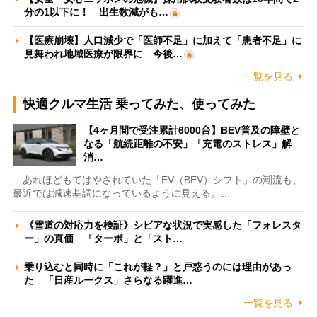
分の1以下に！ 出生数減がも…
【医療崩壊】人口減少で「医師不足」に加えて「患者不足」に
見舞われ地域医療が限界に 今後…
一覧を見る
快適クルマ生活 乗ってみた、使ってみた
【4ヶ月間で受注累計6000台】BEV普及の障壁と
なる「航続距離の不安」「充電のストレス」解
消…
あれほどもてはやされていた「EV（BEV）シフト」の潮流も、
最近では減速基調になっているように見える。…
《雪道の対応力を検証》シビアな状況で実感した「フォレスタ
ー」の真価 「ターボ」と「スト…
乗り込むと同時に「これが軽？」と戸惑うのには理由があっ
た 「日産ルークス」さらなる躍進…
一覧を見る