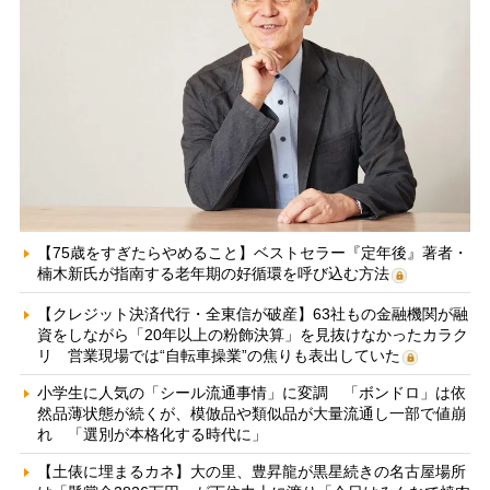
【75歳をすぎたらやめること】ベストセラー『定年後』著者・
楠木新氏が指南する老年期の好循環を呼び込む方法
【クレジット決済代行・全東信が破産】63社もの金融機関が融
資をしながら「20年以上の粉飾決算」を見抜けなかったカラク
リ 営業現場では“自転車操業”の焦りも表出していた
小学生に人気の「シール流通事情」に変調 「ボンドロ」は依
然品薄状態が続くが、模倣品や類似品が大量流通し一部で値崩
れ 「選別が本格化する時代に」
【土俵に埋まるカネ】大の里、豊昇龍が黒星続きの名古屋場所