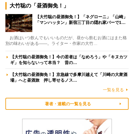
大竹聡の「昼酒御免！」
【大竹聡の昼酒御免！】「ネグローニ」「山崎」
「マンハッタン」新宿三丁目の隠れ家バーで1…
お酒はいつ飲んでもいいものだが、昼から飲むお酒にはまた格
別の味わいがある――。ライター・作家の大竹…
【大竹聡の昼酒御免！】今の若者は「なめろう」や「キヌカツ
ギ」を知らないって本当？ 昔の…
【大竹聡の昼酒御免！】京急線で多摩川越えて「川崎の大衆酒
場」へと昼酒旅 押し寄せるノス…
一覧を見る
著者・連載の一覧を見る