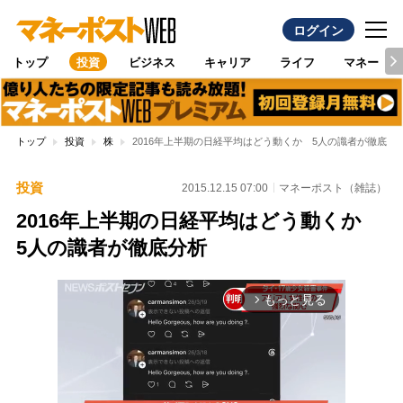
ログイン
トップ
投資
ビジネス
キャリア
ライフ
マネー
トップ
投資
株
2016年上半期の日経平均はどう動くか 5人の識者が徹底分
投資
2015.12.15 07:00
マネーポスト（雑誌）
2016年上半期の日経平均はどう動くか
5人の識者が徹底分析
もっと見る
arrow_forward_ios