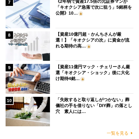
《2年弱で資産17.5倍の元証券マンが
7
「キオクシア急落で次に狙う」5銘柄を
公開》10…
【資産10億円超・かんちさんが厳
8
選！】「キオクシアの次」に資金が流
れる期待の高…
【資産11億円マック・チェリーさん厳
9
選「キオクシア・ショック」後に大化
け期待4銘…
「失敗すると取り返しがつかない」葬
10
儀社の手を借りない「DIY葬」の落とし
穴 素人には…
一覧を見る