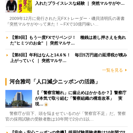
入れたプライスレスな経験 ｜ 突然マルサがや…
2009年12月に発行された元FXトレーダー・磯貝清明氏の著書
『突然マルサがやって来た！～FXで10億円稼い…
【第9回】もう一度FXでリベンジ！ 種銭は差し押さえを免れ
た”ヒミツのお金” ｜ 突然マルサ…
【第8回】年利はなんと14.6％！ 毎日5万円超の延滞税が積み
上がっていく ｜ 突然マルサ…
一覧を見る
河合雅司「人口減少ニッポンの活路」
【「警察官離れ」に歯止めはかかるか？】警察庁
が本気で取り組む「警察組織の構造改革」 実
現…
警察庁が目下、頭を悩ませているのが「警察官不足」だ。警察
官の採用試験の受験者数は10年間で2分の1以…
【安全・安心ニッポンの危機】採用試験受験者数は10年間で2