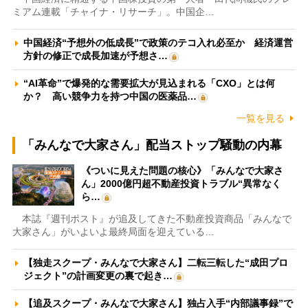
ミアム連載「チャイナ・リサーチ」。中国企…
中国経済“予想外の低成長”で政策のテコ入れ必至か 経済運営
方針の修正で成長加速が予想さ…
“AI革命”で爆発的な需要拡大が見込まれる「CXO」とは何
か？ 高い競争力を持つ中国の医薬品…
一覧を見る
「みんなで大家さん」配当ストップ騒動の内幕
《ついに見えた問題の核心》「みんなで大家さ
ん」2000億円超不動産投資トラブル“異常なく
ら…
本誌『週刊ポスト』が追及してきた不動産投資商品「みんなで
大家さん」がいよいよ最終局面を迎えている…
【独走スクープ・みんなで大家さん】二転三転した“成田プロ
ジェクト”の計画変更の裏で起き…
【追及スクープ・みんなで大家さん】独占入手“内部議事録”で