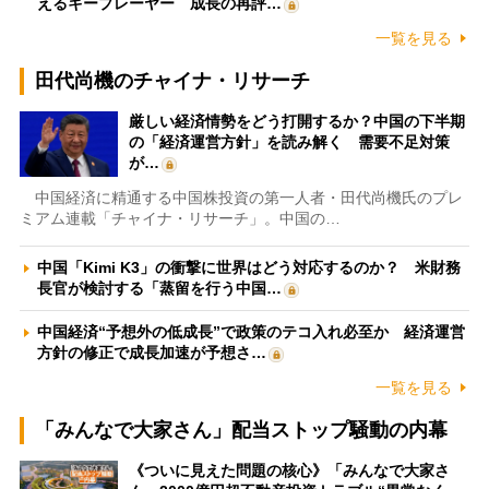
えるキープレーヤー 成長の再評…
一覧を見る
田代尚機のチャイナ・リサーチ
厳しい経済情勢をどう打開するか？中国の下半期
の「経済運営方針」を読み解く 需要不足対策
が…
中国経済に精通する中国株投資の第一人者・田代尚機氏のプレ
ミアム連載「チャイナ・リサーチ」。中国の…
中国「Kimi K3」の衝撃に世界はどう対応するのか？ 米財務
長官が検討する「蒸留を行う中国…
中国経済“予想外の低成長”で政策のテコ入れ必至か 経済運営
方針の修正で成長加速が予想さ…
一覧を見る
「みんなで大家さん」配当ストップ騒動の内幕
《ついに見えた問題の核心》「みんなで大家さ