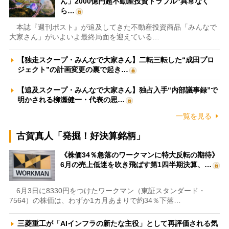
ん」2000億円超不動産投資トラブル“異常なく
ら…
本誌『週刊ポスト』が追及してきた不動産投資商品「みんなで
大家さん」がいよいよ最終局面を迎えている…
【独走スクープ・みんなで大家さん】二転三転した“成田プロ
ジェクト”の計画変更の裏で起き…
【追及スクープ・みんなで大家さん】独占入手“内部議事録”で
明かされる柳瀬健一・代表の思…
一覧を見る
古賀真人「発掘！好決算銘柄」
《株価34％急落のワークマンに特大反転の期待》
6月の売上低迷を吹き飛ばす第1四半期決算、…
6月3日に8330円をつけたワークマン（東証スタンダード・
7564）の株価は、わずか1カ月あまりで約34％下落…
三菱重工が「AIインフラの新たな主役」として再評価される気