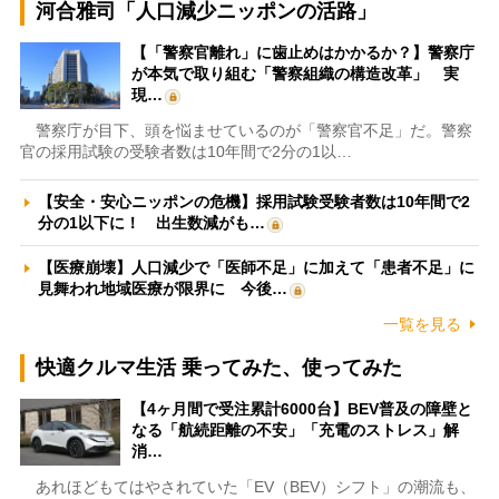
河合雅司「人口減少ニッポンの活路」
【「警察官離れ」に歯止めはかかるか？】警察庁
が本気で取り組む「警察組織の構造改革」 実
現…
警察庁が目下、頭を悩ませているのが「警察官不足」だ。警察
官の採用試験の受験者数は10年間で2分の1以…
【安全・安心ニッポンの危機】採用試験受験者数は10年間で2
分の1以下に！ 出生数減がも…
【医療崩壊】人口減少で「医師不足」に加えて「患者不足」に
見舞われ地域医療が限界に 今後…
一覧を見る
快適クルマ生活 乗ってみた、使ってみた
【4ヶ月間で受注累計6000台】BEV普及の障壁と
なる「航続距離の不安」「充電のストレス」解
消…
あれほどもてはやされていた「EV（BEV）シフト」の潮流も、