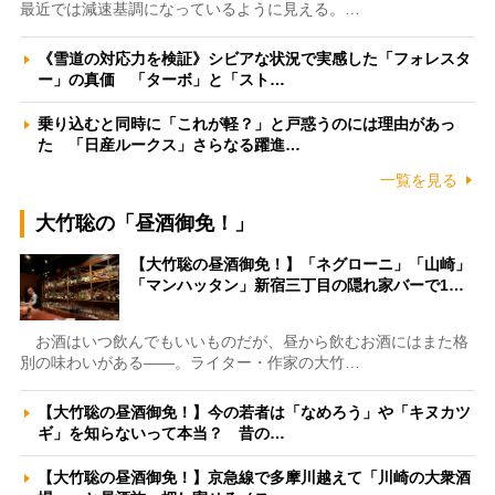
最近では減速基調になっているように見える。…
《雪道の対応力を検証》シビアな状況で実感した「フォレスタ
ー」の真価 「ターボ」と「スト…
乗り込むと同時に「これが軽？」と戸惑うのには理由があっ
た 「日産ルークス」さらなる躍進…
一覧を見る
大竹聡の「昼酒御免！」
【大竹聡の昼酒御免！】「ネグローニ」「山崎」
「マンハッタン」新宿三丁目の隠れ家バーで1…
お酒はいつ飲んでもいいものだが、昼から飲むお酒にはまた格
別の味わいがある――。ライター・作家の大竹…
【大竹聡の昼酒御免！】今の若者は「なめろう」や「キヌカツ
ギ」を知らないって本当？ 昔の…
【大竹聡の昼酒御免！】京急線で多摩川越えて「川崎の大衆酒