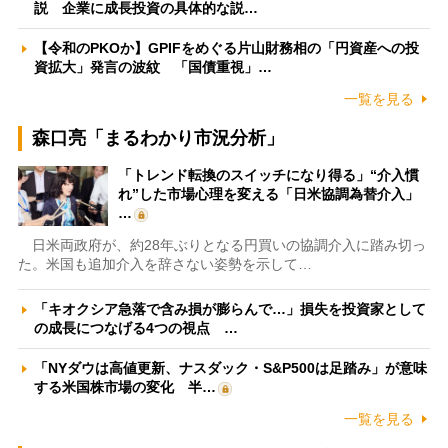
説 企業に成長投資の具体的な説…
【令和のPKOか】GPIFをめぐる片山財務相の「円資産への投
資拡大」発言の波紋 「国債重視」…
一覧を見る
森口亮「まるわかり市況分析」
「トレンド転換のスイッチになり得る」“介入慣
れ”した市場心理を変える「日米協調為替介入」
…
日米両政府が、約28年ぶりとなる円買いの協調介入に踏み切っ
た。米国も追加介入を辞さない姿勢を示して…
「キオクシア急落で含み損が膨らんで…」損失を投資家として
の成長につなげる4つの視点 …
「NYダウは高値更新、ナスダック・S&P500は足踏み」が意味
する米国株市場の変化 半…
一覧を見る