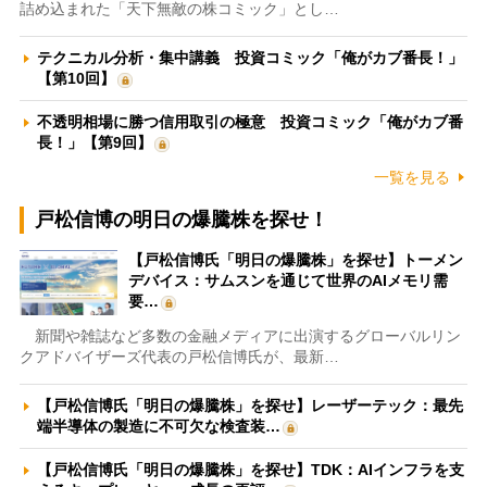
詰め込まれた「天下無敵の株コミック」とし…
テクニカル分析・集中講義 投資コミック「俺がカブ番長！」
【第10回】
不透明相場に勝つ信用取引の極意 投資コミック「俺がカブ番
長！」【第9回】
一覧を見る
戸松信博の明日の爆騰株を探せ！
【戸松信博氏「明日の爆騰株」を探せ】トーメン
デバイス：サムスンを通じて世界のAIメモリ需
要…
新聞や雑誌など多数の金融メディアに出演するグローバルリン
クアドバイザーズ代表の戸松信博氏が、最新…
【戸松信博氏「明日の爆騰株」を探せ】レーザーテック：最先
端半導体の製造に不可欠な検査装…
【戸松信博氏「明日の爆騰株」を探せ】TDK：AIインフラを支