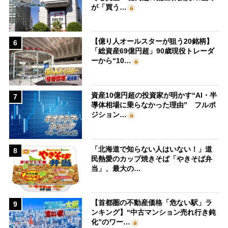
が「買う…
【億り人オールスターが狙う20銘柄】
6
「総資産69億円超」90歳現役トレーダ
ーから“10…
資産10億円超の投資家が明かす“AI・半
7
導体相場に乗らなかった理由” フルポ
ジション…
「北海道で知らない人はいない！」道
8
民熱愛のカップ焼きそば「やきそば弁
当」、最大の…
【首都圏の不動産価格「危ない駅」ラ
9
ンキング】“中古マンション売れ行き鈍
化”のワー…