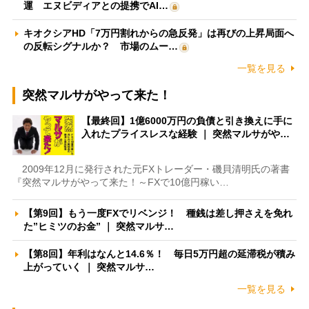
運 エヌビディアとの提携でAI…
キオクシアHD「7万円割れからの急反発」は再びの上昇局面へ
の反転シグナルか？ 市場のムー…
一覧を見る
突然マルサがやって来た！
【最終回】1億6000万円の負債と引き換えに手に
入れたプライスレスな経験 ｜ 突然マルサがや…
2009年12月に発行された元FXトレーダー・磯貝清明氏の著書
『突然マルサがやって来た！～FXで10億円稼い…
【第9回】もう一度FXでリベンジ！ 種銭は差し押さえを免れ
た”ヒミツのお金” ｜ 突然マルサ…
【第8回】年利はなんと14.6％！ 毎日5万円超の延滞税が積み
上がっていく ｜ 突然マルサ…
一覧を見る