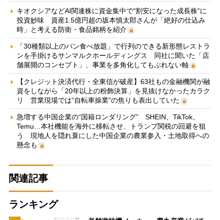
キオクシアなどAI関連株に資金集中で“割安になった成長株”に
投資妙味 資産1.5億円超の坂本慎太郎さんが「絶好の仕込み
時」と考える防衛・食品銘柄を紹介
「30種類以上のパン食べ放題」で行列のできる新形態レストラ
ンを手掛けるサンマルクホールディングス 同社に聞いた「店
舗展開のコンセプト」、事業を多角化してもぶれない軸
【クレジット決済代行・全東信が破産】63社もの金融機関が融
資をしながら「20年以上の粉飾決算」を見抜けなかったカラク
リ 営業現場では“自転車操業”の焦りも表出していた
急増する中国企業の“国籍ロンダリング” SHEIN、TikTok、
Temu…本社機能を海外に移転させ、トランプ関税の回避を狙
う 現地人を隠れ蓑にした中国企業の農業参入・土地取得への
懸念も
関連記事
ランキング