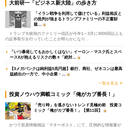
大前研一「ビジネス新大陸」の歩き方
「イラン戦争を利用して儲けている」利益相反と
の批判が強まるトランプファミリーの不正蓄財
疑…
トランプ大統領のファミリー信託が今年1～3月に3000回以上も
の証券取引を行っていたことが明らかになり…
「いつ暴発してもおかしくはない」イーロン・マスク氏とスペ
ースXが抱えるリスクの数々「絶対…
【3メガバンクは純利益5兆円超】銀行、商社、ゼネコンは最高
益続出の一方で、中小企業・…
一覧を見る
投資ノウハウ満載コミック「俺がカブ番長！」
「売り時」を逃さないトレンド見極め術 投資コ
ミック「俺がカブ番長！」【第11回】
かつて投資情報雑誌「マネーポスト」にて、圧倒的な情報量が