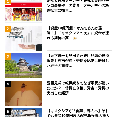
老舗遊技機メーカー・豊丸産業がパチ
1
ンコ事業停止の背景 大手と中小の格
差拡大に拍車…
【資産10億円超・かんちさんが厳
2
選！】「キオクシアの次」に資金が流
れる期待の高…
【天下統一を見据えた豊臣兄弟の経済
3
政策】秀吉が弟・秀長を紀伊に転封し
た納得の事情…
豊臣兄弟は転戦続きでなぜ軍費が続い
4
たのか？ 信長亡き後、秀吉・秀長の
突出した経済…
【キオクシアが「配当」導入へ】それ
5
でも資産10億円超の配当株投資の達人