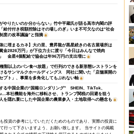
がやりたいのか分からない」竹中平蔵氏が語る高市内閣の評
「給付付き税額控除はその場しのぎ」いま不可欠なのは“社会
制度の改革議論”と指摘
俵に埋まるカネ】大の里、豊昇龍が黒星続きの名古屋場所は
賞金2826万円」が下位力士に渡り「今日はみんなで焼肉
」 金星4個配給で協会は年96万円の支出増に
0種類以上のパン食べ放題」で行列のできる新形態レストランを
けるサンマルクホールディングス 同社に聞いた「店舗展開の
セプト」、事業を多角化してもぶれない軸
する中国企業の“国籍ロンダリング” SHEIN、TikTok、
mu…本社機能を海外に移転させ、トランプ関税の回避を狙う
人を隠れ蓑にした中国企業の農業参入・土地取得への懸念も
も投資の参考にしていただくためのものであり、実際の投資に
て行って下さいますよう、お願い致します。 当サイトの掲載