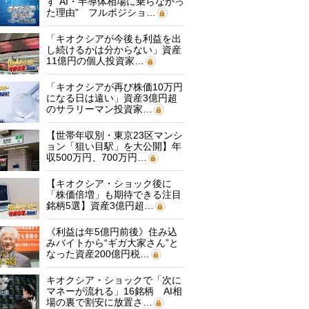
す“AI・半導体相場に乗らなかっ
た理由” フルポジショ…
「キオクシアが今後も利益を出
し続けるかは分からない」資産
11億円の個人投資家…
「キオクシアが再び株価10万円
になる日は遠い」資産3億円超
のサラリーマン投資家…
【世帯年収別・東京23区マンシ
ョン「狙い目駅」を大公開】年
収500万円、700万円…
【キオクシア・ショック後に
「株価倍増」も期待できる注目
銘柄5選】資産3億円超…
《利益は年5億円前後》住み込
みバイトから“ギガ大家さん”と
なった資産200億円税…
キオクシア・ショックで「次に
マネーが流れる」16銘柄 AI相
場の裏で割安に放置さ…