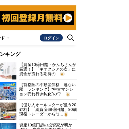
ンド
ログイン
ンキング
【資産10億円超・かんちさんが
厳選！】「キオクシアの次」に
資金が流れる期待の…
【首都圏の不動産価格「危ない
駅」ランキング】“中古マンシ
ョン売れ行き鈍化”のワ…
【億り人オールスターが狙う20
銘柄】「総資産69億円超」90歳
現役トレーダーから“1…
資産10億円超の投資家が明か