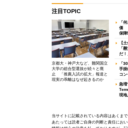
注目TOPIC
「何
価 
保障
【土
「懸
だ！
京都大・神戸大など、難関国立
「3
大学の総合型選抜が続々と廃
手掛
止 「推薦入試の拡大」報道と
コン
現実の乖離はなぜ起きるのか
急増
Te
現地
当サイトに記載されている内容はあくまで
あたっては読者ご自身の判断と責任におい