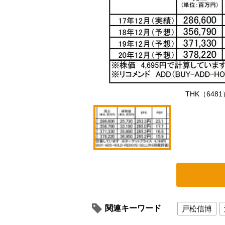
THK（64
関連キーワード
戸松信博