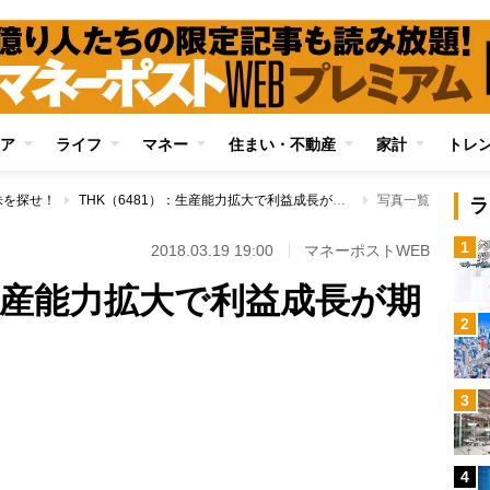
ア
ライフ
マネー
住まい・不動産
家計
トレ
株を探せ！
THK（6481）：生産能力拡大で利益成長が期待できる割安株
写真一覧
ラ
1
！
2018.03.19 19:00
マネーポストWEB
：生産能力拡大で利益成長が期
2
3
Loaded
:
79.52%
4