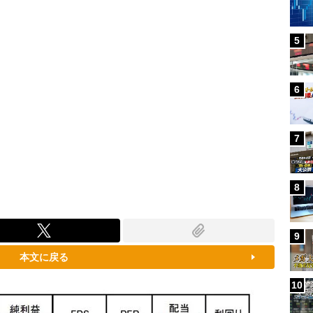
5
6
7
8
9
本文に戻る
10