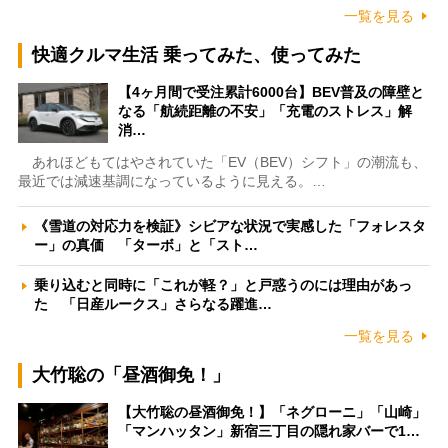
一覧を見る
快適クルマ生活 乗ってみた、使ってみた
【4ヶ月間で受注累計6000台】BEV普及の障壁と
なる「航続距離の不安」「充電のストレス」解
消…
あれほどもてはやされていた「EV（BEV）シフト」の潮流も、
最近では減速基調になっているように見える。…
《雪道の対応力を検証》シビアな状況で実感した「フォレスタ
ー」の真価 「ターボ」と「スト…
乗り込むと同時に「これが軽？」と戸惑うのには理由があっ
た 「日産ルークス」さらなる躍進…
一覧を見る
大竹聡の「昼酒御免！」
【大竹聡の昼酒御免！】「ネグローニ」「山崎」
「マンハッタン」新宿三丁目の隠れ家バーで1…