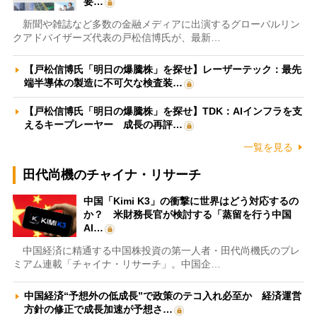
要…
新聞や雑誌など多数の金融メディアに出演するグローバルリン
クアドバイザーズ代表の戸松信博氏が、最新…
【戸松信博氏「明日の爆騰株」を探せ】レーザーテック：最先
端半導体の製造に不可欠な検査装…
【戸松信博氏「明日の爆騰株」を探せ】TDK：AIインフラを支
えるキープレーヤー 成長の再評…
一覧を見る
田代尚機のチャイナ・リサーチ
中国「Kimi K3」の衝撃に世界はどう対応するの
か？ 米財務長官が検討する「蒸留を行う中国
AI…
中国経済に精通する中国株投資の第一人者・田代尚機氏のプレ
ミアム連載「チャイナ・リサーチ」。中国企…
中国経済“予想外の低成長”で政策のテコ入れ必至か 経済運営
方針の修正で成長加速が予想さ…