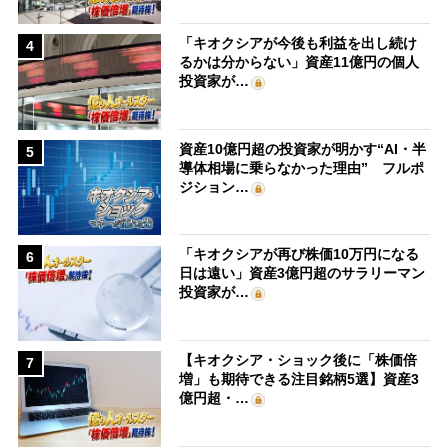
「キオクシアが今後も利益を出し続け
4
るかは分からない」資産11億円の個人
投資家が…
資産10億円超の投資家が明かす“AI・半
5
導体相場に乗らなかった理由” フルポ
ジション…
「キオクシアが再び株価10万円になる
6
日は遠い」資産3億円超のサラリーマン
投資家が…
【キオクシア・ショック後に「株価倍
7
増」も期待できる注目銘柄5選】資産3
億円超・…