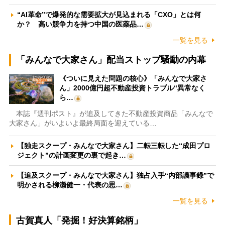
“AI革命”で爆発的な需要拡大が見込まれる「CXO」とは何
か？ 高い競争力を持つ中国の医薬品…
一覧を見る
「みんなで大家さん」配当ストップ騒動の内幕
《ついに見えた問題の核心》「みんなで大家さ
ん」2000億円超不動産投資トラブル“異常なく
ら…
本誌『週刊ポスト』が追及してきた不動産投資商品「みんなで
大家さん」がいよいよ最終局面を迎えている…
【独走スクープ・みんなで大家さん】二転三転した“成田プロ
ジェクト”の計画変更の裏で起き…
【追及スクープ・みんなで大家さん】独占入手“内部議事録”で
明かされる柳瀬健一・代表の思…
一覧を見る
古賀真人「発掘！好決算銘柄」