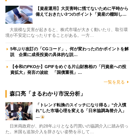
【資産運用】大災害時に慌てないために平時から
備えておきたい3つのポイント「資産の棚卸し…
大規模な災害が起きると、株式市場が大きく動いたり、取引環
境が不安定になったりすることがある。一方…
5年ぶり改訂の「CGコード」、何が変わったのかポイントを解
説 企業に成長投資の具体的な説…
【令和のPKOか】GPIFをめぐる片山財務相の「円資産への投
資拡大」発言の波紋 「国債重視」…
一覧を見る
森口亮「まるわかり市況分析」
「トレンド転換のスイッチになり得る」“介入慣
れ”した市場心理を変える「日米協調為替介入」
…
日米両政府が、約28年ぶりとなる円買いの協調介入に踏み切っ
た。米国も追加介入を辞さない姿勢を示して…