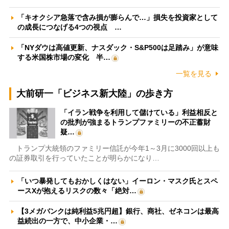
「キオクシア急落で含み損が膨らんで…」損失を投資家として
の成長につなげる4つの視点 …
「NYダウは高値更新、ナスダック・S&P500は足踏み」が意味
する米国株市場の変化 半…
一覧を見る
大前研一「ビジネス新大陸」の歩き方
「イラン戦争を利用して儲けている」利益相反と
の批判が強まるトランプファミリーの不正蓄財
疑…
トランプ大統領のファミリー信託が今年1～3月に3000回以上も
の証券取引を行っていたことが明らかになり…
「いつ暴発してもおかしくはない」イーロン・マスク氏とスペ
ースXが抱えるリスクの数々「絶対…
【3メガバンクは純利益5兆円超】銀行、商社、ゼネコンは最高
益続出の一方で、中小企業・…