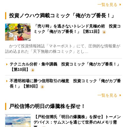
一覧を見る
投資ノウハウ満載コミック「俺がカブ番長！」
「売り時」を逃さないトレンド見極め術 投資コ
ミック「俺がカブ番長！」【第11回】
かつて投資情報雑誌「マネーポスト」にて、圧倒的な情報量が
詰め込まれた「天下無敵の株コミック」とし…
テクニカル分析・集中講義 投資コミック「俺がカブ番長！」
【第10回】
不透明相場に勝つ信用取引の極意 投資コミック「俺がカブ番
長！」【第9回】
一覧を見る
戸松信博の明日の爆騰株を探せ！
【戸松信博氏「明日の爆騰株」を探せ】トーメン
デバイス：サムスンを通じて世界のAIメモリ需