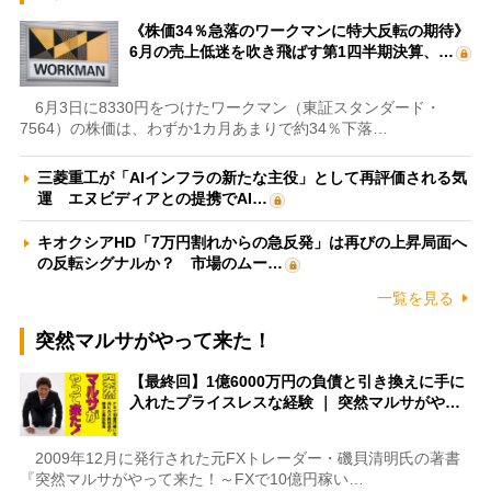
《株価34％急落のワークマンに特大反転の期待》
6月の売上低迷を吹き飛ばす第1四半期決算、…
6月3日に8330円をつけたワークマン（東証スタンダード・
7564）の株価は、わずか1カ月あまりで約34％下落…
三菱重工が「AIインフラの新たな主役」として再評価される気
運 エヌビディアとの提携でAI…
キオクシアHD「7万円割れからの急反発」は再びの上昇局面へ
の反転シグナルか？ 市場のムー…
一覧を見る
突然マルサがやって来た！
【最終回】1億6000万円の負債と引き換えに手に
入れたプライスレスな経験 ｜ 突然マルサがや…
2009年12月に発行された元FXトレーダー・磯貝清明氏の著書
『突然マルサがやって来た！～FXで10億円稼い…