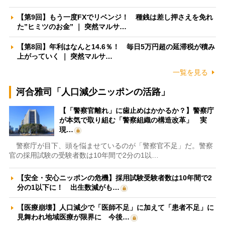
【第9回】もう一度FXでリベンジ！ 種銭は差し押さえを免れ
た”ヒミツのお金” ｜ 突然マルサ…
【第8回】年利はなんと14.6％！ 毎日5万円超の延滞税が積み
上がっていく ｜ 突然マルサ…
一覧を見る
河合雅司「人口減少ニッポンの活路」
【「警察官離れ」に歯止めはかかるか？】警察庁
が本気で取り組む「警察組織の構造改革」 実
現…
警察庁が目下、頭を悩ませているのが「警察官不足」だ。警察
官の採用試験の受験者数は10年間で2分の1以…
【安全・安心ニッポンの危機】採用試験受験者数は10年間で2
分の1以下に！ 出生数減がも…
【医療崩壊】人口減少で「医師不足」に加えて「患者不足」に
見舞われ地域医療が限界に 今後…