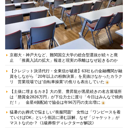
京都大・神戸大など、難関国立大学の総合型選抜が続々と廃
止 「推薦入試の拡大」報道と現実の乖離はなぜ起きるのか
【クレジット決済代行・全東信が破産】63社もの金融機関が融
資をしながら「20年以上の粉飾決算」を見抜けなかったカラク
リ 営業現場では“自転車操業”の焦りも表出していた
【土俵に埋まるカネ】大の里、豊昇龍が黒星続きの名古屋場所
は「懸賞金2826万円」が下位力士に渡り「今日はみんなで焼肉
だ！」 金星4個配給で協会は年96万円の支出増に
猛暑のお葬式で悩ましい“喪服問題” 女性は「ワンピースを着
ていけばOK」という俗説に潜む誤解、なぜ「ジャケット」が
マストなのか？《1級葬祭ディレクターが解説》