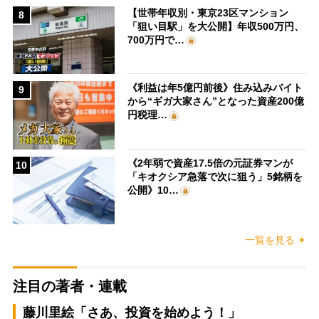
【世帯年収別・東京23区マンション
8
「狙い目駅」を大公開】年収500万円、
700万円で…
《利益は年5億円前後》住み込みバイト
9
から“ギガ大家さん”となった資産200億
円税理…
《2年弱で資産17.5倍の元証券マンが
10
「キオクシア急落で次に狙う」5銘柄を
公開》10…
一覧を見る
注目の著者・連載
藤川里絵「さあ、投資を始めよう！」