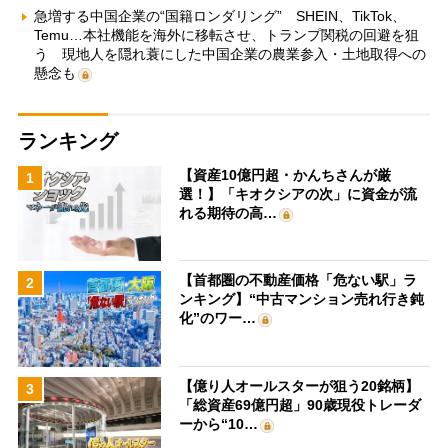
急増する中国企業の“国籍ロンダリング” SHEIN、TikTok、
Temu…本社機能を海外に移転させ、トランプ関税の回避を狙
う 現地人を隠れ蓑にした中国企業の農業参入・土地取得への
懸念も
ランキング
【資産10億円超・かんちさんが厳
1
選！】「キオクシアの次」に資金が流
れる期待の高…
【首都圏の不動産価格「危ない駅」ラ
2
ンキング】“中古マンション売れ行き鈍
化”のワー…
【億り人オールスターが狙う20銘柄】
3
「総資産69億円超」90歳現役トレーダ
ーから“10…