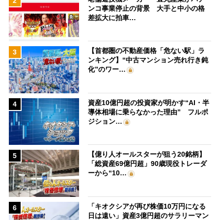
2
ンコ事業停止の背景 大手と中小の格
差拡大に拍車…
【首都圏の不動産価格「危ない駅」ラ
3
ンキング】“中古マンション売れ行き鈍
化”のワー…
資産10億円超の投資家が明かす“AI・半
4
導体相場に乗らなかった理由” フルポ
ジション…
【億り人オールスターが狙う20銘柄】
5
「総資産69億円超」90歳現役トレーダ
ーから“10…
「キオクシアが再び株価10万円になる
6
日は遠い」資産3億円超のサラリーマン