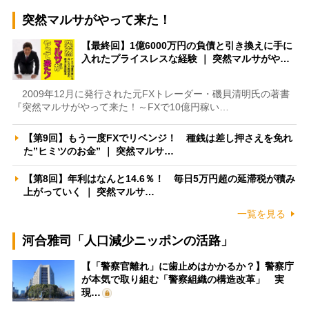
突然マルサがやって来た！
【最終回】1億6000万円の負債と引き換えに手に
入れたプライスレスな経験 ｜ 突然マルサがや…
2009年12月に発行された元FXトレーダー・磯貝清明氏の著書
『突然マルサがやって来た！～FXで10億円稼い…
【第9回】もう一度FXでリベンジ！ 種銭は差し押さえを免れ
た”ヒミツのお金” ｜ 突然マルサ…
【第8回】年利はなんと14.6％！ 毎日5万円超の延滞税が積み
上がっていく ｜ 突然マルサ…
一覧を見る
河合雅司「人口減少ニッポンの活路」
【「警察官離れ」に歯止めはかかるか？】警察庁
が本気で取り組む「警察組織の構造改革」 実
現…