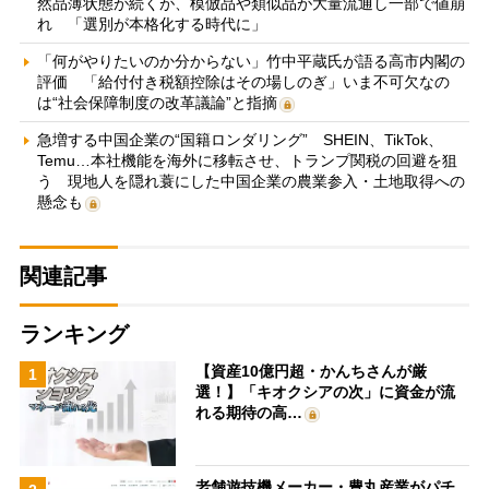
然品薄状態が続くが、模倣品や類似品が大量流通し一部で値崩
れ 「選別が本格化する時代に」
「何がやりたいのか分からない」竹中平蔵氏が語る高市内閣の
評価 「給付付き税額控除はその場しのぎ」いま不可欠なの
は“社会保障制度の改革議論”と指摘
急増する中国企業の“国籍ロンダリング” SHEIN、TikTok、
Temu…本社機能を海外に移転させ、トランプ関税の回避を狙
う 現地人を隠れ蓑にした中国企業の農業参入・土地取得への
懸念も
関連記事
ランキング
【資産10億円超・かんちさんが厳
1
選！】「キオクシアの次」に資金が流
れる期待の高…
老舗遊技機メーカー・豊丸産業がパチ