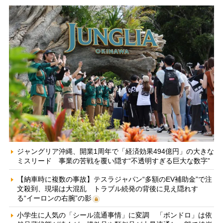
ジャングリア沖縄、開業1周年で「経済効果494億円」の大きな
ミスリード 事業の苦戦を覆い隠す“不透明すぎる巨大な数字”
【納車時に複数の事故】テスラジャパン“多額のEV補助金”で注
文殺到、現場は大混乱 トラブル続発の背後に見え隠れす
る“イーロンの右腕”の影
小学生に人気の「シール流通事情」に変調 「ボンドロ」は依