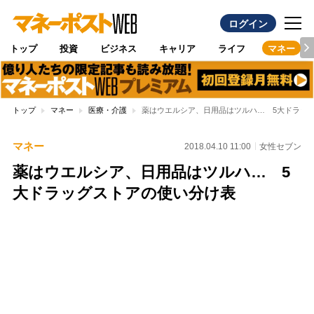
ログイン
トップ
投資
ビジネス
キャリア
ライフ
マネー
トップ
マネー
医療・介護
薬はウエルシア、日用品はツルハ… 5大ドラッ
マネー
2018.04.10 11:00
女性セブン
薬はウエルシア、日用品はツルハ… 5
大ドラッグストアの使い分け表
Loaded
:
100.00%
/
Unmute