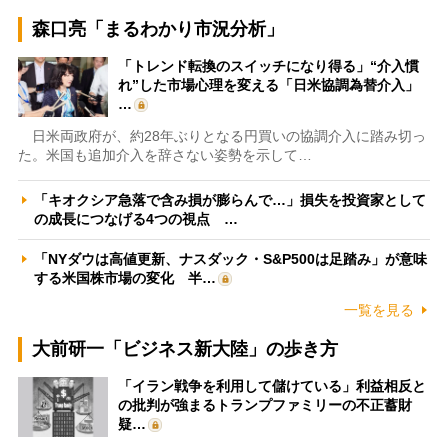
森口亮「まるわかり市況分析」
「トレンド転換のスイッチになり得る」“介入慣
れ”した市場心理を変える「日米協調為替介入」
…
日米両政府が、約28年ぶりとなる円買いの協調介入に踏み切っ
た。米国も追加介入を辞さない姿勢を示して…
「キオクシア急落で含み損が膨らんで…」損失を投資家として
の成長につなげる4つの視点 …
「NYダウは高値更新、ナスダック・S&P500は足踏み」が意味
する米国株市場の変化 半…
一覧を見る
大前研一「ビジネス新大陸」の歩き方
「イラン戦争を利用して儲けている」利益相反と
の批判が強まるトランプファミリーの不正蓄財
疑…