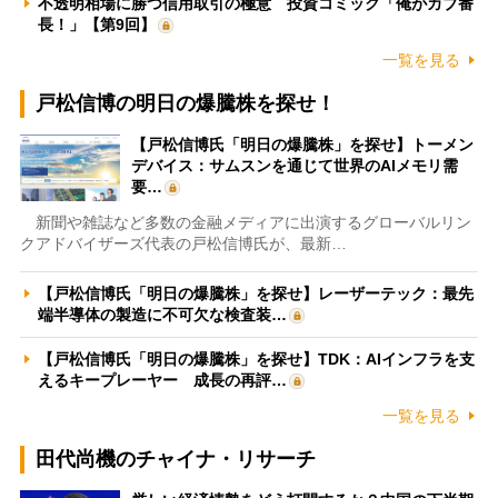
不透明相場に勝つ信用取引の極意 投資コミック「俺がカブ番
長！」【第9回】
一覧を見る
戸松信博の明日の爆騰株を探せ！
【戸松信博氏「明日の爆騰株」を探せ】トーメン
デバイス：サムスンを通じて世界のAIメモリ需
要…
新聞や雑誌など多数の金融メディアに出演するグローバルリン
クアドバイザーズ代表の戸松信博氏が、最新…
【戸松信博氏「明日の爆騰株」を探せ】レーザーテック：最先
端半導体の製造に不可欠な検査装…
【戸松信博氏「明日の爆騰株」を探せ】TDK：AIインフラを支
えるキープレーヤー 成長の再評…
一覧を見る
田代尚機のチャイナ・リサーチ