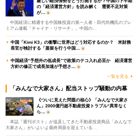
厳しい経済情勢をどう打開するか？中国の下半期
の「経済運営方針」を読み解く 需要不足対策
が…
中国経済に精通する中国株投資の第一人者・田代尚機氏のプレ
ミアム連載「チャイナ・リサーチ」。中国の…
中国「Kimi K3」の衝撃に世界はどう対応するのか？ 米財務
長官が検討する「蒸留を行う中国…
中国経済“予想外の低成長”で政策のテコ入れ必至か 経済運営
方針の修正で成長加速が予想さ…
一覧を見る
「みんなで大家さん」配当ストップ騒動の内幕
《ついに見えた問題の核心》「みんなで大家さ
ん」2000億円超不動産投資トラブル“異常なく
ら…
本誌『週刊ポスト』が追及してきた不動産投資商品「みんなで
大家さん」がいよいよ最終局面を迎えている…