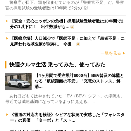
警察庁が目下、頭を悩ませているのが「警察官不足」だ。警察
官の採用試験の受験者数は10年間で2分の1以…
【安全・安心ニッポンの危機】採用試験受験者数は10年間で2
分の1以下に！ 出生数減がも…
【医療崩壊】人口減少で「医師不足」に加えて「患者不足」に
見舞われ地域医療が限界に 今後…
一覧を見る
快適クルマ生活 乗ってみた、使ってみた
【4ヶ月間で受注累計6000台】BEV普及の障壁と
なる「航続距離の不安」「充電のストレス」解
消…
あれほどもてはやされていた「EV（BEV）シフト」の潮流も、
最近では減速基調になっているように見える。…
《雪道の対応力を検証》シビアな状況で実感した「フォレスタ
ー」の真価 「ターボ」と「スト…