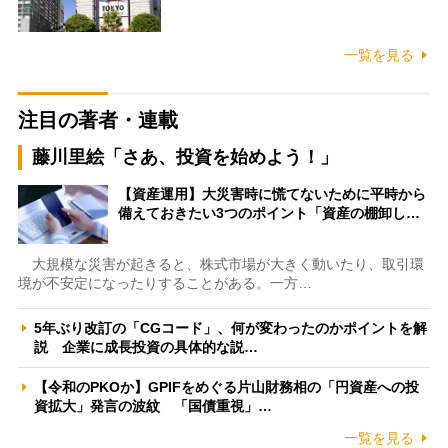
一覧を見る
注目の著者・連載
藤川里絵「さあ、投資を始めよう！」
【資産運用】大災害時に慌てないために平時から
備えておきたい3つのポイント「資産の棚卸し…
大規模な災害が起きると、株式市場が大きく動いたり、取引環
境が不安定になったりすることがある。一方…
5年ぶり改訂の「CGコード」、何が変わったのかポイントを解
説 企業に成長投資の具体的な説…
【令和のPKOか】GPIFをめぐる片山財務相の「円資産への投
資拡大」発言の波紋 「国債重視」…
一覧を見る