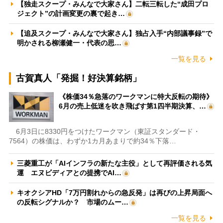
【独走スクープ・みんなで大家さん】二転三転した“成田プロ
ジェクト”の計画変更の裏で起き…
【追及スクープ・みんなで大家さん】独占入手“内部議事録”で
明かされる柳瀬健一・代表の思…
一覧を見る
古賀真人「発掘！好決算銘柄」
《株価34％急落のワークマンに特大反転の期待》
6月の売上低迷を吹き飛ばす第1四半期決算、…
6月3日に8330円をつけたワークマン（東証スタンダード・
7564）の株価は、わずか1カ月あまりで約34％下落…
三菱重工が「AIインフラの新たな主役」として再評価される気
運 エヌビディアとの提携でAI…
キオクシアHD「7万円割れからの急反発」は再びの上昇局面へ
の反転シグナルか？ 市場のムー…
一覧を見る