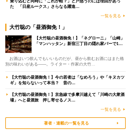
乗り込むと同時に「これが軽？」と戸惑うのには理由があっ
た 「日産ルークス」さらなる躍進…
一覧を見る
大竹聡の「昼酒御免！」
【大竹聡の昼酒御免！】「ネグローニ」「山崎」
「マンハッタン」新宿三丁目の隠れ家バーで1…
お酒はいつ飲んでもいいものだが、昼から飲むお酒にはまた格
別の味わいがある――。ライター・作家の大竹…
【大竹聡の昼酒御免！】今の若者は「なめろう」や「キヌカツ
ギ」を知らないって本当？ 昔の…
【大竹聡の昼酒御免！】京急線で多摩川越えて「川崎の大衆酒
場」へと昼酒旅 押し寄せるノス…
一覧を見る
著者・連載の一覧を見る