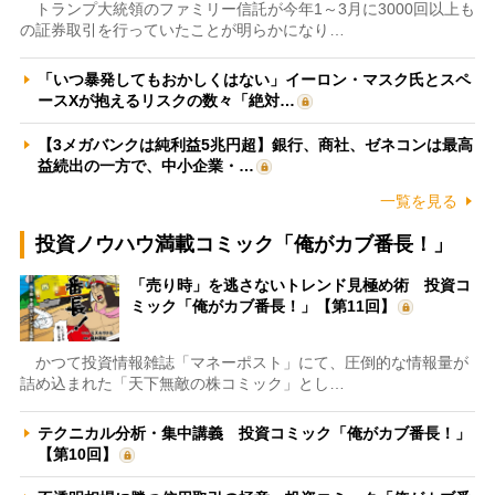
トランプ大統領のファミリー信託が今年1～3月に3000回以上も
の証券取引を行っていたことが明らかになり…
「いつ暴発してもおかしくはない」イーロン・マスク氏とスペ
ースXが抱えるリスクの数々「絶対…
【3メガバンクは純利益5兆円超】銀行、商社、ゼネコンは最高
益続出の一方で、中小企業・…
一覧を見る
投資ノウハウ満載コミック「俺がカブ番長！」
「売り時」を逃さないトレンド見極め術 投資コ
ミック「俺がカブ番長！」【第11回】
かつて投資情報雑誌「マネーポスト」にて、圧倒的な情報量が
詰め込まれた「天下無敵の株コミック」とし…
テクニカル分析・集中講義 投資コミック「俺がカブ番長！」
【第10回】