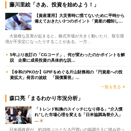
藤川里絵「さあ、投資を始めよう！」
【資産運用】大災害時に慌てないために平時から
備えておきたい3つのポイント「資産の棚卸し…
大規模な災害が起きると、株式市場が大きく動いたり、取引環
境が不安定になったりすることがある。一方…
5年ぶり改訂の「CGコード」、何が変わったのかポイントを解
説 企業に成長投資の具体的な説…
【令和のPKOか】GPIFをめぐる片山財務相の「円資産への投
資拡大」発言の波紋 「国債重視」…
一覧を見る
森口亮「まるわかり市況分析」
「トレンド転換のスイッチになり得る」“介入慣
れ”した市場心理を変える「日米協調為替介入」
…
日米両政府が、約28年ぶりとなる円買いの協調介入に踏み切っ