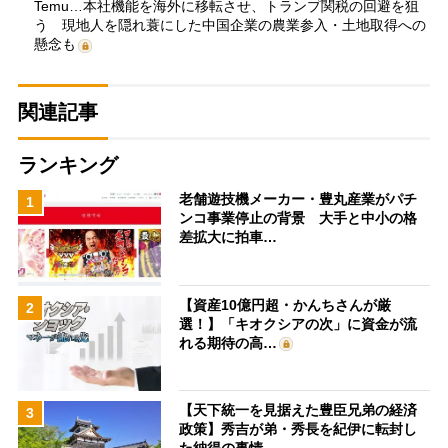
Temu…本社機能を海外に移転させ、トランプ関税の回避を狙
う 現地人を隠れ蓑にした中国企業の農業参入・土地取得への
懸念も
関連記事
ランキング
老舗遊技機メーカー・豊丸産業がパチ
1
ンコ事業停止の背景 大手と中小の格
差拡大に拍車…
【資産10億円超・かんちさんが厳
2
選！】「キオクシアの次」に資金が流
れる期待の高…
【天下統一を見据えた豊臣兄弟の経済
3
政策】秀吉が弟・秀長を紀伊に転封し