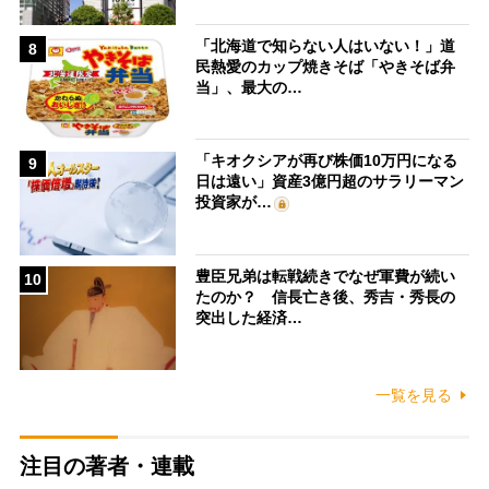
「北海道で知らない人はいない！」道
8
民熱愛のカップ焼きそば「やきそば弁
当」、最大の…
「キオクシアが再び株価10万円になる
9
日は遠い」資産3億円超のサラリーマン
投資家が…
豊臣兄弟は転戦続きでなぜ軍費が続い
10
たのか？ 信長亡き後、秀吉・秀長の
突出した経済…
一覧を見る
注目の著者・連載