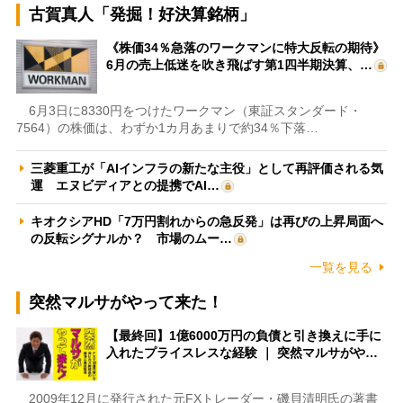
古賀真人「発掘！好決算銘柄」
《株価34％急落のワークマンに特大反転の期待》
6月の売上低迷を吹き飛ばす第1四半期決算、…
6月3日に8330円をつけたワークマン（東証スタンダード・
7564）の株価は、わずか1カ月あまりで約34％下落…
三菱重工が「AIインフラの新たな主役」として再評価される気
運 エヌビディアとの提携でAI…
キオクシアHD「7万円割れからの急反発」は再びの上昇局面へ
の反転シグナルか？ 市場のムー…
一覧を見る
突然マルサがやって来た！
【最終回】1億6000万円の負債と引き換えに手に
入れたプライスレスな経験 ｜ 突然マルサがや…
2009年12月に発行された元FXトレーダー・磯貝清明氏の著書