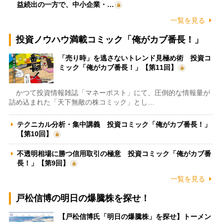
益続出の一方で、中小企業・…
一覧を見る
投資ノウハウ満載コミック「俺がカブ番長！」
「売り時」を逃さないトレンド見極め術 投資コ
ミック「俺がカブ番長！」【第11回】
かつて投資情報雑誌「マネーポスト」にて、圧倒的な情報量が
詰め込まれた「天下無敵の株コミック」とし…
テクニカル分析・集中講義 投資コミック「俺がカブ番長！」
【第10回】
不透明相場に勝つ信用取引の極意 投資コミック「俺がカブ番
長！」【第9回】
一覧を見る
戸松信博の明日の爆騰株を探せ！
【戸松信博氏「明日の爆騰株」を探せ】トーメン