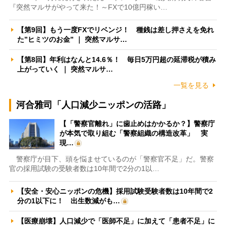
『突然マルサがやって来た！～FXで10億円稼い…
【第9回】もう一度FXでリベンジ！ 種銭は差し押さえを免れ
た”ヒミツのお金” ｜ 突然マルサ…
【第8回】年利はなんと14.6％！ 毎日5万円超の延滞税が積み
上がっていく ｜ 突然マルサ…
一覧を見る
河合雅司「人口減少ニッポンの活路」
【「警察官離れ」に歯止めはかかるか？】警察庁
が本気で取り組む「警察組織の構造改革」 実
現…
警察庁が目下、頭を悩ませているのが「警察官不足」だ。警察
官の採用試験の受験者数は10年間で2分の1以…
【安全・安心ニッポンの危機】採用試験受験者数は10年間で2
分の1以下に！ 出生数減がも…
【医療崩壊】人口減少で「医師不足」に加えて「患者不足」に