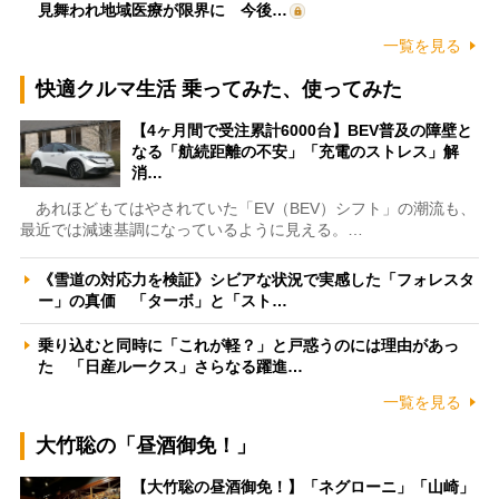
見舞われ地域医療が限界に 今後…
一覧を見る
快適クルマ生活 乗ってみた、使ってみた
【4ヶ月間で受注累計6000台】BEV普及の障壁と
なる「航続距離の不安」「充電のストレス」解
消…
あれほどもてはやされていた「EV（BEV）シフト」の潮流も、
最近では減速基調になっているように見える。…
《雪道の対応力を検証》シビアな状況で実感した「フォレスタ
ー」の真価 「ターボ」と「スト…
乗り込むと同時に「これが軽？」と戸惑うのには理由があっ
た 「日産ルークス」さらなる躍進…
一覧を見る
大竹聡の「昼酒御免！」
【大竹聡の昼酒御免！】「ネグローニ」「山崎」