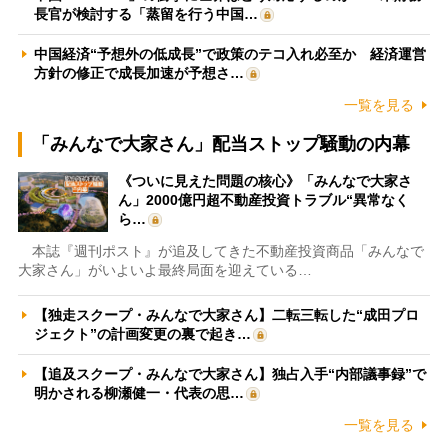
長官が検討する「蒸留を行う中国…
中国経済“予想外の低成長”で政策のテコ入れ必至か 経済運営
方針の修正で成長加速が予想さ…
一覧を見る
「みんなで大家さん」配当ストップ騒動の内幕
《ついに見えた問題の核心》「みんなで大家さ
ん」2000億円超不動産投資トラブル“異常なく
ら…
本誌『週刊ポスト』が追及してきた不動産投資商品「みんなで
大家さん」がいよいよ最終局面を迎えている…
【独走スクープ・みんなで大家さん】二転三転した“成田プロ
ジェクト”の計画変更の裏で起き…
【追及スクープ・みんなで大家さん】独占入手“内部議事録”で
明かされる柳瀬健一・代表の思…
一覧を見る