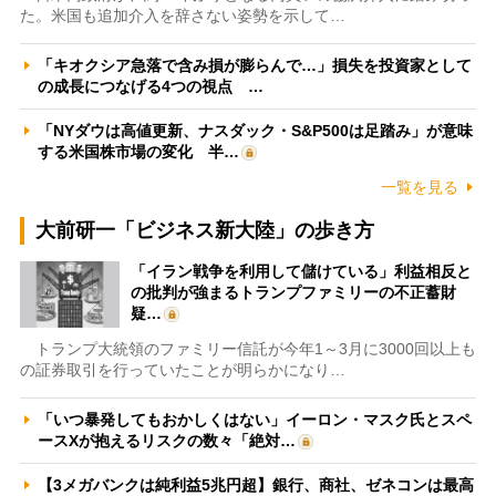
た。米国も追加介入を辞さない姿勢を示して…
「キオクシア急落で含み損が膨らんで…」損失を投資家として
の成長につなげる4つの視点 …
「NYダウは高値更新、ナスダック・S&P500は足踏み」が意味
する米国株市場の変化 半…
一覧を見る
大前研一「ビジネス新大陸」の歩き方
「イラン戦争を利用して儲けている」利益相反と
の批判が強まるトランプファミリーの不正蓄財
疑…
トランプ大統領のファミリー信託が今年1～3月に3000回以上も
の証券取引を行っていたことが明らかになり…
「いつ暴発してもおかしくはない」イーロン・マスク氏とスペ
ースXが抱えるリスクの数々「絶対…
【3メガバンクは純利益5兆円超】銀行、商社、ゼネコンは最高