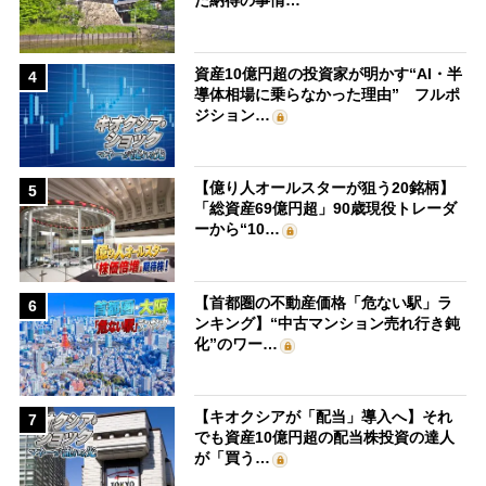
た納得の事情…
資産10億円超の投資家が明かす“AI・半
4
導体相場に乗らなかった理由” フルポ
ジション…
【億り人オールスターが狙う20銘柄】
5
「総資産69億円超」90歳現役トレーダ
ーから“10…
【首都圏の不動産価格「危ない駅」ラ
6
ンキング】“中古マンション売れ行き鈍
化”のワー…
【キオクシアが「配当」導入へ】それ
7
でも資産10億円超の配当株投資の達人
が「買う…