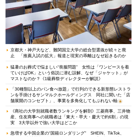
京都大・神戸大など、難関国立大学の総合型選抜が続々と廃
止 「推薦入試の拡大」報道と現実の乖離はなぜ起きるのか
猛暑のお葬式で悩ましい“喪服問題” 女性は「ワンピースを着
ていけばOK」という俗説に潜む誤解、なぜ「ジャケット」が
マストなのか？《1級葬祭ディレクターが解説》
「30種類以上のパン食べ放題」で行列のできる新形態レストラ
ンを手掛けるサンマルクホールディングス 同社に聞いた「店
舗展開のコンセプト」、事業を多角化してもぶれない軸
《商社の大学別就職者数ランキングを解剖》三菱商事、三井物
産、住友商事への就職者は「東大・早大・慶大で約6割」の現
実 3大学以外で強い大学はどこか
急増する中国企業の“国籍ロンダリング” SHEIN、TikTok、