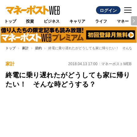
ログイン
トップ
投資
ビジネス
キャリア
ライフ
マネー
トップ
家計
節約
終電に乗り遅れたがどうしても家に帰りたい！ そんな時
家計
2018.04.13 17:00
マネーポストWEB
終電に乗り遅れたがどうしても家に帰り
たい！ そんな時どうする？
Loaded
:
100.00%
/
Unmute