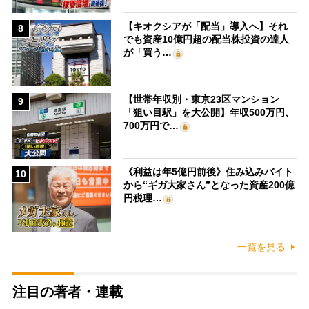
【キオクシアが「配当」導入へ】それ
8
でも資産10億円超の配当株投資の達人
が「買う…
【世帯年収別・東京23区マンション
9
「狙い目駅」を大公開】年収500万円、
700万円で…
《利益は年5億円前後》住み込みバイト
10
から“ギガ大家さん”となった資産200億
円税理…
一覧を見る
注目の著者・連載