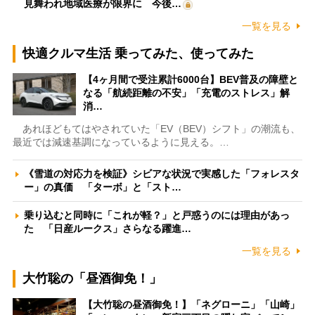
見舞われ地域医療が限界に 今後…
一覧を見る
快適クルマ生活 乗ってみた、使ってみた
【4ヶ月間で受注累計6000台】BEV普及の障壁と
なる「航続距離の不安」「充電のストレス」解
消…
あれほどもてはやされていた「EV（BEV）シフト」の潮流も、
最近では減速基調になっているように見える。…
《雪道の対応力を検証》シビアな状況で実感した「フォレスタ
ー」の真価 「ターボ」と「スト…
乗り込むと同時に「これが軽？」と戸惑うのには理由があっ
た 「日産ルークス」さらなる躍進…
一覧を見る
大竹聡の「昼酒御免！」
【大竹聡の昼酒御免！】「ネグローニ」「山崎」