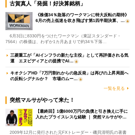
古賀真人「発掘！好決算銘柄」
《株価34％急落のワークマンに特大反転の期待》
6月の売上低迷を吹き飛ばす第1四半期決算、…
6月3日に8330円をつけたワークマン（東証スタンダード・
7564）の株価は、わずか1カ月あまりで約34％下落…
三菱重工が「AIインフラの新たな主役」として再評価される気
運 エヌビディアとの提携でAI…
キオクシアHD「7万円割れからの急反発」は再びの上昇局面へ
の反転シグナルか？ 市場のムー…
一覧を見る
突然マルサがやって来た！
【最終回】1億6000万円の負債と引き換えに手に
入れたプライスレスな経験 ｜ 突然マルサがや…
2009年12月に発行された元FXトレーダー・磯貝清明氏の著書