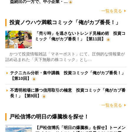
益続出の一方で、中小企業・…
一覧を見る
投資ノウハウ満載コミック「俺がカブ番長！」
「売り時」を逃さないトレンド見極め術 投資コ
ミック「俺がカブ番長！」【第11回】
かつて投資情報雑誌「マネーポスト」にて、圧倒的な情報量が
詰め込まれた「天下無敵の株コミック」とし…
テクニカル分析・集中講義 投資コミック「俺がカブ番長！」
【第10回】
不透明相場に勝つ信用取引の極意 投資コミック「俺がカブ番
長！」【第9回】
一覧を見る
戸松信博の明日の爆騰株を探せ！
【戸松信博氏「明日の爆騰株」を探せ】トーメン