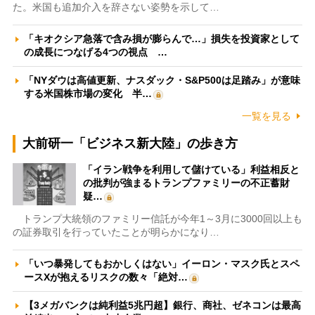
た。米国も追加介入を辞さない姿勢を示して…
「キオクシア急落で含み損が膨らんで…」損失を投資家として
の成長につなげる4つの視点 …
「NYダウは高値更新、ナスダック・S&P500は足踏み」が意味
する米国株市場の変化 半…
一覧を見る
大前研一「ビジネス新大陸」の歩き方
「イラン戦争を利用して儲けている」利益相反と
の批判が強まるトランプファミリーの不正蓄財
疑…
トランプ大統領のファミリー信託が今年1～3月に3000回以上も
の証券取引を行っていたことが明らかになり…
「いつ暴発してもおかしくはない」イーロン・マスク氏とスペ
ースXが抱えるリスクの数々「絶対…
【3メガバンクは純利益5兆円超】銀行、商社、ゼネコンは最高