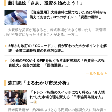
藤川里絵「さあ、投資を始めよう！」
【資産運用】大災害時に慌てないために平時から
備えておきたい3つのポイント「資産の棚卸し…
大規模な災害が起きると、株式市場が大きく動いたり、取引環
境が不安定になったりすることがある。一方…
5年ぶり改訂の「CGコード」、何が変わったのかポイントを解
説 企業に成長投資の具体的な説…
【令和のPKOか】GPIFをめぐる片山財務相の「円資産への投
資拡大」発言の波紋 「国債重視」…
一覧を見る
森口亮「まるわかり市況分析」
「トレンド転換のスイッチになり得る」“介入慣
れ”した市場心理を変える「日米協調為替介入」
…
日米両政府が、約28年ぶりとなる円買いの協調介入に踏み切っ