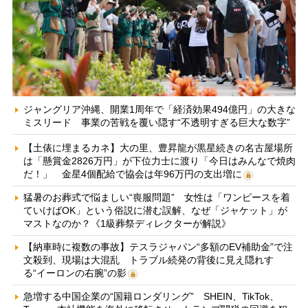
ジャングリア沖縄、開業1周年で「経済効果494億円」の大きな
ミスリード 事業の苦戦を覆い隠す“不透明すぎる巨大な数字”
【土俵に埋まるカネ】大の里、豊昇龍が黒星続きの名古屋場所
は「懸賞金2826万円」が下位力士に渡り「今日はみんなで焼肉
だ！」 金星4個配給で協会は年96万円の支出増に
猛暑のお葬式で悩ましい“喪服問題” 女性は「ワンピースを着
ていけばOK」という俗説に潜む誤解、なぜ「ジャケット」が
マストなのか？《1級葬祭ディレクターが解説》
【納車時に複数の事故】テスラジャパン“多額のEV補助金”で注
文殺到、現場は大混乱 トラブル続発の背後に見え隠れす
る“イーロンの右腕”の影
急増する中国企業の“国籍ロンダリング” SHEIN、TikTok、