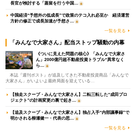
長官が検討する「蒸留を行う中国…
中国経済“予想外の低成長”で政策のテコ入れ必至か 経済運営
方針の修正で成長加速が予想さ…
一覧を見る
「みんなで大家さん」配当ストップ騒動の内幕
《ついに見えた問題の核心》「みんなで大家さ
ん」2000億円超不動産投資トラブル“異常なく
ら…
本誌『週刊ポスト』が追及してきた不動産投資商品「みんなで
大家さん」がいよいよ最終局面を迎えている…
【独走スクープ・みんなで大家さん】二転三転した“成田プロ
ジェクト”の計画変更の裏で起き…
【追及スクープ・みんなで大家さん】独占入手“内部議事録”で
明かされる柳瀬健一・代表の思…
一覧を見る