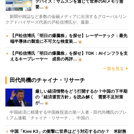
デバイス：サムスンを通じて世界のAIメモリ需
要…
新聞や雑誌など多数の金融メディアに出演するグローバルリン
クアドバイザーズ代表の戸松信博氏が、最新…
【戸松信博氏「明日の爆騰株」を探せ】レーザーテック：最先
端半導体の製造に不可欠な検査装…
【戸松信博氏「明日の爆騰株」を探せ】TDK：AIインフラを支
えるキープレーヤー 成長の再評…
一覧を見る
田代尚機のチャイナ・リサーチ
厳しい経済情勢をどう打開するか？中国の下半期
の「経済運営方針」を読み解く 需要不足対策
が…
中国経済に精通する中国株投資の第一人者・田代尚機氏のプレ
ミアム連載「チャイナ・リサーチ」。中国の…
中国「Kimi K3」の衝撃に世界はどう対応するのか？ 米財務