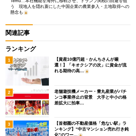
Temu…本社機能を海外に移転させ、トランプ関税の回避を狙
う 現地人を隠れ蓑にした中国企業の農業参入・土地取得への
懸念も
関連記事
ランキング
【資産10億円超・かんちさんが厳
1
選！】「キオクシアの次」に資金が流
れる期待の高…
老舗遊技機メーカー・豊丸産業がパチ
2
ンコ事業停止の背景 大手と中小の格
差拡大に拍車…
【首都圏の不動産価格「危ない駅」ラ
3
ンキング】“中古マンション売れ行き鈍
化”のワー…