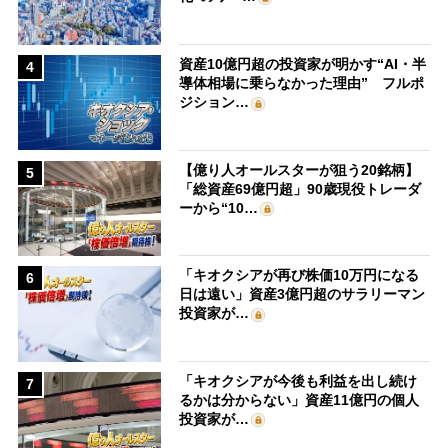
資産10億円超の投資家が明かす“AI・半
4
導体相場に乗らなかった理由” フルポ
ジション…
【億り人オールスターが狙う20銘柄】
5
「総資産69億円超」90歳現役トレーダ
ーから“10…
「キオクシアが再び株価10万円になる
6
日は遠い」資産3億円超のサラリーマン
投資家が…
「キオクシアが今後も利益を出し続け
7
るかは分からない」資産11億円の個人
投資家が…