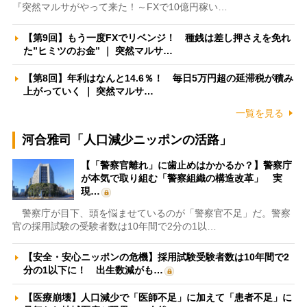
『突然マルサがやって来た！～FXで10億円稼い…
【第9回】もう一度FXでリベンジ！ 種銭は差し押さえを免れ
た”ヒミツのお金” ｜ 突然マルサ…
【第8回】年利はなんと14.6％！ 毎日5万円超の延滞税が積み
上がっていく ｜ 突然マルサ…
一覧を見る
河合雅司「人口減少ニッポンの活路」
【「警察官離れ」に歯止めはかかるか？】警察庁
が本気で取り組む「警察組織の構造改革」 実
現…
警察庁が目下、頭を悩ませているのが「警察官不足」だ。警察
官の採用試験の受験者数は10年間で2分の1以…
【安全・安心ニッポンの危機】採用試験受験者数は10年間で2
分の1以下に！ 出生数減がも…
【医療崩壊】人口減少で「医師不足」に加えて「患者不足」に