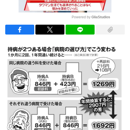
Powered by 
GliaStudios
Mute