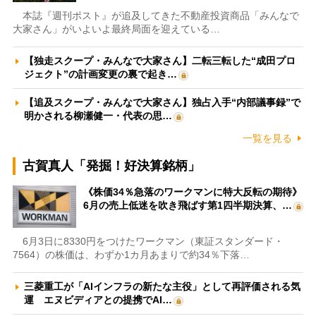
本誌『週刊ポスト』が追及してきた不動産投資商品「みんなで
大家さん」がいよいよ最終局面を迎えている…
【独走スクープ・みんなで大家さん】二転三転した“成田プロ
ジェクト”の計画変更の裏で起き…
【追及スクープ・みんなで大家さん】独占入手“内部議事録”で
明かされる柳瀬健一・代表の思…
一覧を見る
古賀真人「発掘！好決算銘柄」
《株価34％急落のワークマンに特大反転の期待》
6月の売上低迷を吹き飛ばす第1四半期決算、…
6月3日に8330円をつけたワークマン（東証スタンダード・
7564）の株価は、わずか1カ月あまりで約34％下落…
三菱重工が「AIインフラの新たな主役」として再評価される気
運 エヌビディアとの提携でAI…