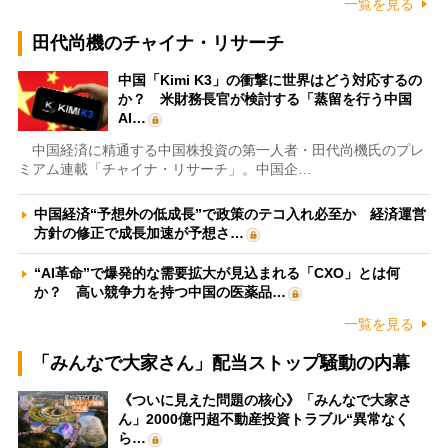
一覧を見る
田代尚機のチャイナ・リサーチ
中国「Kimi K3」の衝撃に世界はどう対応するの
か？ 米財務長官が検討する「蒸留を行う中国
AI…
中国経済に精通する中国株投資の第一人者・田代尚機氏のプレ
ミアム連載「チャイナ・リサーチ」。中国企…
中国経済“予想外の低成長”で政策のテコ入れ必至か 経済運営
方針の修正で成長加速が予想さ…
“AI革命”で爆発的な需要拡大が見込まれる「CXO」とは何
か？ 高い競争力を持つ中国の医薬品…
一覧を見る
「みんなで大家さん」配当ストップ騒動の内幕
《ついに見えた問題の核心》「みんなで大家さ
ん」2000億円超不動産投資トラブル“異常なく
ら…