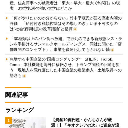
産、住友商事への就職者は「東大・早大・慶大で約6割」の現
実 3大学以外で強い大学はどこか
「何がやりたいのか分からない」竹中平蔵氏が語る高市内閣の
評価 「給付付き税額控除はその場しのぎ」いま不可欠なの
は“社会保障制度の改革議論”と指摘
「30種類以上のパン食べ放題」で行列のできる新形態レストラ
ンを手掛けるサンマルクホールディングス 同社に聞いた「店
舗展開のコンセプト」、事業を多角化してもぶれない軸
急増する中国企業の“国籍ロンダリング” SHEIN、TikTok、
Temu…本社機能を海外に移転させ、トランプ関税の回避を狙
う 現地人を隠れ蓑にした中国企業の農業参入・土地取得への
懸念も
関連記事
ランキング
【資産10億円超・かんちさんが厳
1
選！】「キオクシアの次」に資金が流