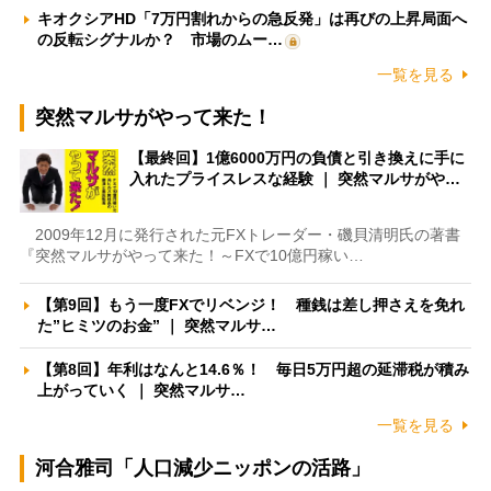
キオクシアHD「7万円割れからの急反発」は再びの上昇局面へ
の反転シグナルか？ 市場のムー…
一覧を見る
突然マルサがやって来た！
【最終回】1億6000万円の負債と引き換えに手に
入れたプライスレスな経験 ｜ 突然マルサがや…
2009年12月に発行された元FXトレーダー・磯貝清明氏の著書
『突然マルサがやって来た！～FXで10億円稼い…
【第9回】もう一度FXでリベンジ！ 種銭は差し押さえを免れ
た”ヒミツのお金” ｜ 突然マルサ…
【第8回】年利はなんと14.6％！ 毎日5万円超の延滞税が積み
上がっていく ｜ 突然マルサ…
一覧を見る
河合雅司「人口減少ニッポンの活路」