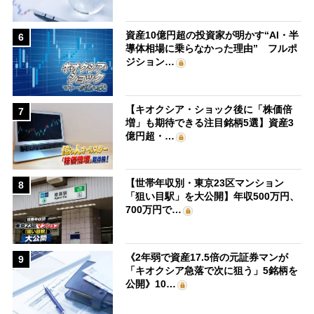
資産10億円超の投資家が明かす“AI・半
6
導体相場に乗らなかった理由” フルポ
ジション…
【キオクシア・ショック後に「株価倍
7
増」も期待できる注目銘柄5選】資産3
億円超・…
【世帯年収別・東京23区マンション
8
「狙い目駅」を大公開】年収500万円、
700万円で…
《2年弱で資産17.5倍の元証券マンが
9
「キオクシア急落で次に狙う」5銘柄を
公開》10…