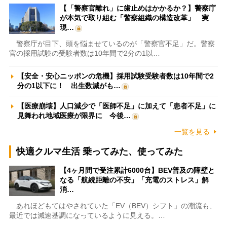
【「警察官離れ」に歯止めはかかるか？】警察庁
が本気で取り組む「警察組織の構造改革」 実
現…
警察庁が目下、頭を悩ませているのが「警察官不足」だ。警察
官の採用試験の受験者数は10年間で2分の1以…
【安全・安心ニッポンの危機】採用試験受験者数は10年間で2
分の1以下に！ 出生数減がも…
【医療崩壊】人口減少で「医師不足」に加えて「患者不足」に
見舞われ地域医療が限界に 今後…
一覧を見る
快適クルマ生活 乗ってみた、使ってみた
【4ヶ月間で受注累計6000台】BEV普及の障壁と
なる「航続距離の不安」「充電のストレス」解
消…
あれほどもてはやされていた「EV（BEV）シフト」の潮流も、
最近では減速基調になっているように見える。…