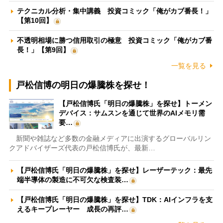
テクニカル分析・集中講義 投資コミック「俺がカブ番長！」
【第10回】
不透明相場に勝つ信用取引の極意 投資コミック「俺がカブ番
長！」【第9回】
一覧を見る
戸松信博の明日の爆騰株を探せ！
【戸松信博氏「明日の爆騰株」を探せ】トーメン
デバイス：サムスンを通じて世界のAIメモリ需
要…
新聞や雑誌など多数の金融メディアに出演するグローバルリン
クアドバイザーズ代表の戸松信博氏が、最新…
【戸松信博氏「明日の爆騰株」を探せ】レーザーテック：最先
端半導体の製造に不可欠な検査装…
【戸松信博氏「明日の爆騰株」を探せ】TDK：AIインフラを支
えるキープレーヤー 成長の再評…