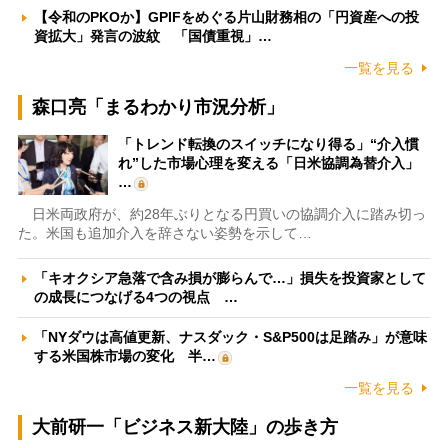
【令和のPKOか】GPIFをめぐる片山財務相の「円資産への投
資拡大」発言の波紋 「国債重視」…
一覧を見る
森口亮「まるわかり市況分析」
「トレンド転換のスイッチになり得る」“介入慣
れ”した市場心理を変える「日米協調為替介入」
…
日米両政府が、約28年ぶりとなる円買いの協調介入に踏み切っ
た。米国も追加介入を辞さない姿勢を示して…
「キオクシア急落で含み損が膨らんで…」損失を投資家として
の成長につなげる4つの視点 …
「NYダウは高値更新、ナスダック・S&P500は足踏み」が意味
する米国株市場の変化 半…
一覧を見る
大前研一「ビジネス新大陸」の歩き方