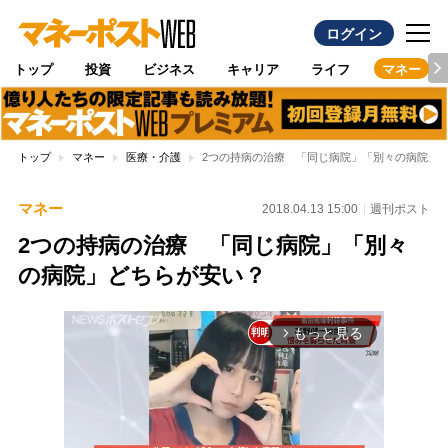
ログイン
トップ
投資
ビジネス
キャリア
ライフ
マネー
トップ
マネー
医療・介護
2つの持病の治療 「同じ病院」「別々の病院」
マネー
2018.04.13 15:00
週刊ポスト
2つの持病の治療 「同じ病院」「別々
の病院」どちらが安い？
もっと見る
arrow_forward_ios