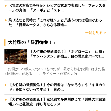
《雪道の対応力を検証》シビアな状況で実感した「フォレスタ
ー」の真価 「ターボ」と「スト…
乗り込むと同時に「これが軽？」と戸惑うのには理由があっ
た 「日産ルークス」さらなる躍進…
一覧を見る
大竹聡の「昼酒御免！」
【大竹聡の昼酒御免！】「ネグローニ」「山崎」
「マンハッタン」新宿三丁目の隠れ家バーで1…
お酒はいつ飲んでもいいものだが、昼から飲むお酒にはまた格
別の味わいがある――。ライター・作家の大竹…
【大竹聡の昼酒御免！】今の若者は「なめろう」や「キヌカツ
ギ」を知らないって本当？ 昔の…
【大竹聡の昼酒御免！】京急線で多摩川越えて「川崎の大衆酒
場」へと昼酒旅 押し寄せるノス…