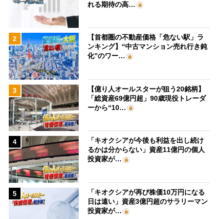
れる期待の高…
【首都圏の不動産価格「危ない駅」ラ
2
ンキング】“中古マンション売れ行き鈍
化”のワー…
【億り人オールスターが狙う20銘柄】
3
「総資産69億円超」90歳現役トレーダ
ーから“10…
「キオクシアが今後も利益を出し続け
4
るかは分からない」資産11億円の個人
投資家が…
「キオクシアが再び株価10万円になる
5
日は遠い」資産3億円超のサラリーマン
投資家が…