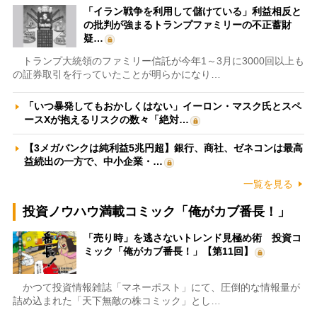
「イラン戦争を利用して儲けている」利益相反と
の批判が強まるトランプファミリーの不正蓄財
疑…
トランプ大統領のファミリー信託が今年1～3月に3000回以上も
の証券取引を行っていたことが明らかになり…
「いつ暴発してもおかしくはない」イーロン・マスク氏とスペ
ースXが抱えるリスクの数々「絶対…
【3メガバンクは純利益5兆円超】銀行、商社、ゼネコンは最高
益続出の一方で、中小企業・…
一覧を見る
投資ノウハウ満載コミック「俺がカブ番長！」
「売り時」を逃さないトレンド見極め術 投資コ
ミック「俺がカブ番長！」【第11回】
かつて投資情報雑誌「マネーポスト」にて、圧倒的な情報量が
詰め込まれた「天下無敵の株コミック」とし…