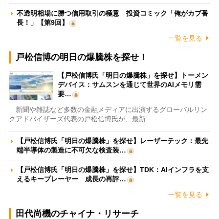
不透明相場に勝つ信用取引の極意 投資コミック「俺がカブ番
長！」【第9回】
一覧を見る
戸松信博の明日の爆騰株を探せ！
【戸松信博氏「明日の爆騰株」を探せ】トーメン
デバイス：サムスンを通じて世界のAIメモリ需
要…
新聞や雑誌など多数の金融メディアに出演するグローバルリン
クアドバイザーズ代表の戸松信博氏が、最新…
【戸松信博氏「明日の爆騰株」を探せ】レーザーテック：最先
端半導体の製造に不可欠な検査装…
【戸松信博氏「明日の爆騰株」を探せ】TDK：AIインフラを支
えるキープレーヤー 成長の再評…
一覧を見る
田代尚機のチャイナ・リサーチ