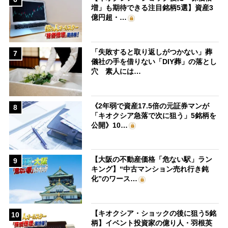
増」も期待できる注目銘柄5選】資産3
億円超・…
「失敗すると取り返しがつかない」葬
7
儀社の手を借りない「DIY葬」の落とし
穴 素人には…
《2年弱で資産17.5倍の元証券マンが
8
「キオクシア急落で次に狙う」5銘柄を
公開》10…
【大阪の不動産価格「危ない駅」ラン
9
キング】“中古マンション売れ行き鈍
化”のワース…
【キオクシア・ショックの後に狙う5銘
10
柄】イベント投資家の億り人・羽根英