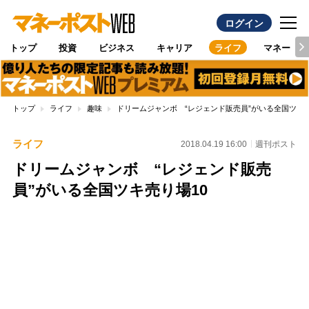
ログイン
トップ
投資
ビジネス
キャリア
ライフ
マネー
トップ
ライフ
趣味
ドリームジャンボ “レジェンド販売員”がいる全国ツキ売
ライフ
2018.04.19 16:00
週刊ポスト
ドリームジャンボ “レジェンド販売
員”がいる全国ツキ売り場10
Loaded
:
88.23%
/
Unmute