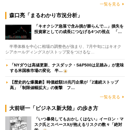
一覧を見る
森口亮「まるわかり市況分析」
「キオクシア急落で含み損が膨らんで…」損失を
投資家としての成長につなげる4つの視点 「…
半導体株を中心に相場の調整色が強まり、7月中旬にはキオク
シアホールディングスがストップ安をつけるな…
「NYダウは高値更新、ナスダック・S&P500は足踏み」が意味
する米国株市場の変化 半…
【歴史的な爆騰劇】時価総額10兆円企業が「2連続ストップ
高」「制限値幅拡大」の衝撃 フ…
一覧を見る
大前研一「ビジネス新大陸」の歩き方
「いつ暴発してもおかしくはない」イーロン・マ
スク氏とスペースXが抱えるリスクの数々「絶対