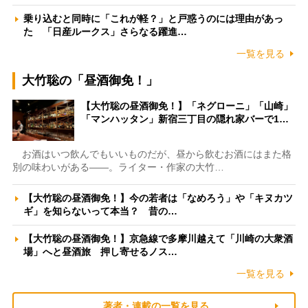
乗り込むと同時に「これが軽？」と戸惑うのには理由があっ
た 「日産ルークス」さらなる躍進…
一覧を見る
大竹聡の「昼酒御免！」
【大竹聡の昼酒御免！】「ネグローニ」「山崎」
「マンハッタン」新宿三丁目の隠れ家バーで1…
お酒はいつ飲んでもいいものだが、昼から飲むお酒にはまた格
別の味わいがある――。ライター・作家の大竹…
【大竹聡の昼酒御免！】今の若者は「なめろう」や「キヌカツ
ギ」を知らないって本当？ 昔の…
【大竹聡の昼酒御免！】京急線で多摩川越えて「川崎の大衆酒
場」へと昼酒旅 押し寄せるノス…
一覧を見る
著者・連載の一覧を見る