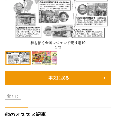
福を招く全国レジェンド売り場10
1
/
2
本文に戻る
宝くじ
他のオススメ記事