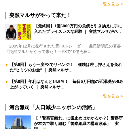
一覧を見る
突然マルサがやって来た！
【最終回】1億6000万円の負債と引き換えに手に
入れたプライスレスな経験 ｜ 突然マルサがや…
2009年12月に発行された元FXトレーダー・磯貝清明氏の著書
『突然マルサがやって来た！～FXで10億円稼い…
【第9回】もう一度FXでリベンジ！ 種銭は差し押さえを免れ
た”ヒミツのお金” ｜ 突然マルサ…
【第8回】年利はなんと14.6％！ 毎日5万円超の延滞税が積み
上がっていく ｜ 突然マルサ…
一覧を見る
河合雅司「人口減少ニッポンの活路」
【「警察官離れ」に歯止めはかかるか？】警察庁
が本気で取り組む「警察組織の構造改革」 実