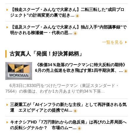
【独走スクープ・みんなで大家さん】二転三転した“成田プロ
ジェクト”の計画変更の裏で起き…
【追及スクープ・みんなで大家さん】独占入手“内部議事録”で
明かされる柳瀬健一・代表の思…
一覧を見る
古賀真人「発掘！好決算銘柄」
《株価34％急落のワークマンに特大反転の期待》
6月の売上低迷を吹き飛ばす第1四半期決算、…
6月3日に8330円をつけたワークマン（東証スタンダード・
7564）の株価は、わずか1カ月あまりで約34％下落…
三菱重工が「AIインフラの新たな主役」として再評価される気
運 エヌビディアとの提携でAI…
キオクシアHD「7万円割れからの急反発」は再びの上昇局面へ
の反転シグナルか？ 市場のムー…