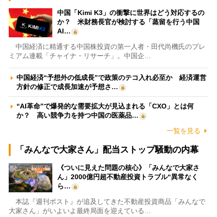
中国「Kimi K3」の衝撃に世界はどう対応するの
か？ 米財務長官が検討する「蒸留を行う中国
AI…
中国経済に精通する中国株投資の第一人者・田代尚機氏のプレ
ミアム連載「チャイナ・リサーチ」。中国企…
中国経済“予想外の低成長”で政策のテコ入れ必至か 経済運営
方針の修正で成長加速が予想さ…
“AI革命”で爆発的な需要拡大が見込まれる「CXO」とは何
か？ 高い競争力を持つ中国の医薬品…
一覧を見る
「みんなで大家さん」配当ストップ騒動の内幕
《ついに見えた問題の核心》「みんなで大家さ
ん」2000億円超不動産投資トラブル“異常なく
ら…
本誌『週刊ポスト』が追及してきた不動産投資商品「みんなで
大家さん」がいよいよ最終局面を迎えている…