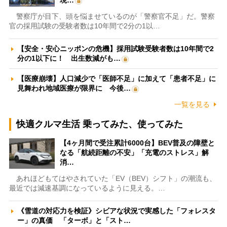
現…
警察庁が目下、頭を悩ませているのが「警察官不足」だ。警察
官の採用試験の受験者数は10年間で2分の1以…
【安全・安心ニッポンの危機】採用試験受験者数は10年間で2
分の1以下に！ 出生数減がも…
【医療崩壊】人口減少で「医師不足」に加えて「患者不足」に
見舞われ地域医療が限界に 今後…
一覧を見る
快適クルマ生活 乗ってみた、使ってみた
【4ヶ月間で受注累計6000台】BEV普及の障壁と
なる「航続距離の不安」「充電のストレス」解
消…
あれほどもてはやされていた「EV（BEV）シフト」の潮流も、
最近では減速基調になっているように見える。…
《雪道の対応力を検証》シビアな状況で実感した「フォレスタ
ー」の真価 「ターボ」と「スト…