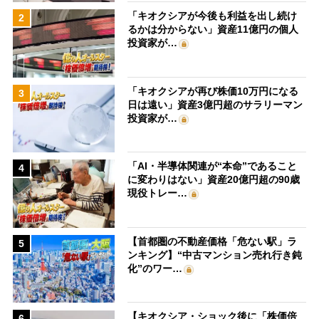
「キオクシアが今後も利益を出し続け
2
るかは分からない」資産11億円の個人
投資家が…
「キオクシアが再び株価10万円になる
3
日は遠い」資産3億円超のサラリーマン
投資家が…
「AI・半導体関連が“本命”であること
4
に変わりはない」資産20億円超の90歳
現役トレー…
【首都圏の不動産価格「危ない駅」ラ
5
ンキング】“中古マンション売れ行き鈍
化”のワー…
【キオクシア・ショック後に「株価倍
6