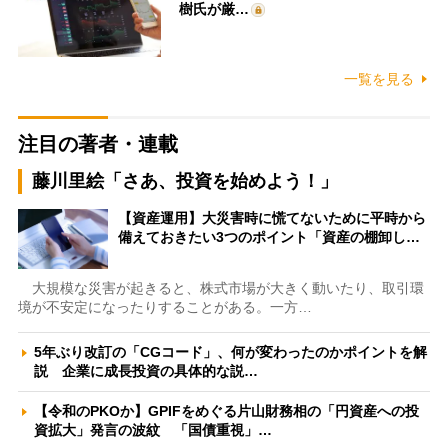
樹氏が厳…
一覧を見る
注目の著者・連載
藤川里絵「さあ、投資を始めよう！」
【資産運用】大災害時に慌てないために平時から
備えておきたい3つのポイント「資産の棚卸し…
大規模な災害が起きると、株式市場が大きく動いたり、取引環
境が不安定になったりすることがある。一方…
5年ぶり改訂の「CGコード」、何が変わったのかポイントを解
説 企業に成長投資の具体的な説…
【令和のPKOか】GPIFをめぐる片山財務相の「円資産への投
資拡大」発言の波紋 「国債重視」…