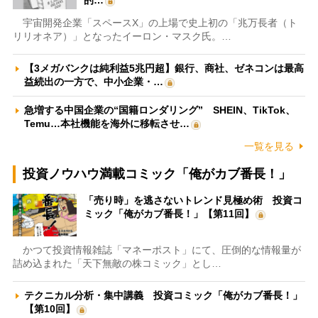
的…
宇宙開発企業「スペースX」の上場で史上初の「兆万長者（ト
リリオネア）」となったイーロン・マスク氏。…
【3メガバンクは純利益5兆円超】銀行、商社、ゼネコンは最高
益続出の一方で、中小企業・…
急増する中国企業の“国籍ロンダリング” SHEIN、TikTok、
Temu…本社機能を海外に移転させ…
一覧を見る
投資ノウハウ満載コミック「俺がカブ番長！」
「売り時」を逃さないトレンド見極め術 投資コ
ミック「俺がカブ番長！」【第11回】
かつて投資情報雑誌「マネーポスト」にて、圧倒的な情報量が
詰め込まれた「天下無敵の株コミック」とし…
テクニカル分析・集中講義 投資コミック「俺がカブ番長！」
【第10回】