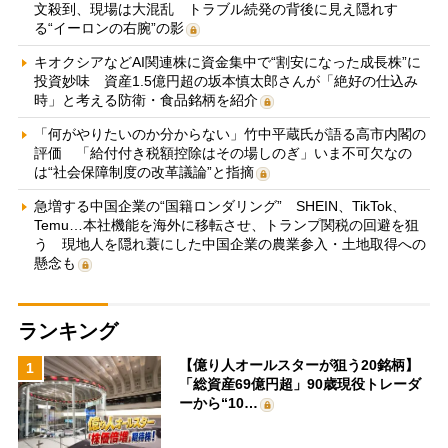
文殺到、現場は大混乱 トラブル続発の背後に見え隠れす
る“イーロンの右腕”の影
キオクシアなどAI関連株に資金集中で“割安になった成長株”に
投資妙味 資産1.5億円超の坂本慎太郎さんが「絶好の仕込み
時」と考える防衛・食品銘柄を紹介
「何がやりたいのか分からない」竹中平蔵氏が語る高市内閣の
評価 「給付付き税額控除はその場しのぎ」いま不可欠なの
は“社会保障制度の改革議論”と指摘
急増する中国企業の“国籍ロンダリング” SHEIN、TikTok、
Temu…本社機能を海外に移転させ、トランプ関税の回避を狙
う 現地人を隠れ蓑にした中国企業の農業参入・土地取得への
懸念も
ランキング
【億り人オールスターが狙う20銘柄】
1
「総資産69億円超」90歳現役トレーダ
ーから“10…