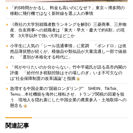
「約5時間かかるし、料金も高いのになぜ？」東京～博多間の
移動に飛行機ではなく新幹線を選ぶ人の事情
《商社の大学別就職者数ランキングを解剖》三菱商事、三井物
産、住友商事への就職者は「東大・早大・慶大で約6割」の現
実 3大学以外で強い大学はどこか
小学生に人気の「シール流通事情」に変調 「ボンドロ」は依
然品薄状態が続くが、模倣品や類似品が大量流通し一部で値崩
れ 「選別が本格化する時代に」
「何がやりたいのか分からない」竹中平蔵氏が語る高市内閣の
評価 「給付付き税額控除はその場しのぎ」いま不可欠なの
は“社会保障制度の改革議論”と指摘
急増する中国企業の“国籍ロンダリング” SHEIN、TikTok、
Temu…本社機能を海外に移転させ、トランプ関税の回避を狙
う 現地人を隠れ蓑にした中国企業の農業参入・土地取得への
懸念も
関連記事