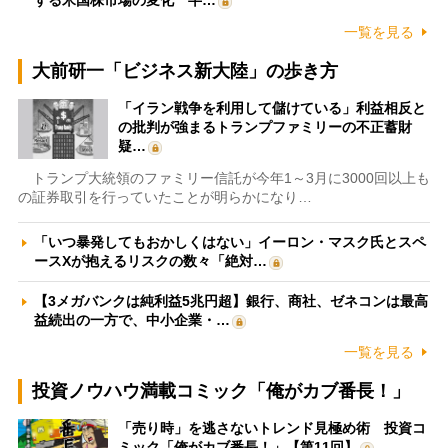
一覧を見る
大前研一「ビジネス新大陸」の歩き方
「イラン戦争を利用して儲けている」利益相反と
の批判が強まるトランプファミリーの不正蓄財
疑…
トランプ大統領のファミリー信託が今年1～3月に3000回以上も
の証券取引を行っていたことが明らかになり…
「いつ暴発してもおかしくはない」イーロン・マスク氏とスペ
ースXが抱えるリスクの数々「絶対…
【3メガバンクは純利益5兆円超】銀行、商社、ゼネコンは最高
益続出の一方で、中小企業・…
一覧を見る
投資ノウハウ満載コミック「俺がカブ番長！」
「売り時」を逃さないトレンド見極め術 投資コ
ミック「俺がカブ番長！」【第11回】