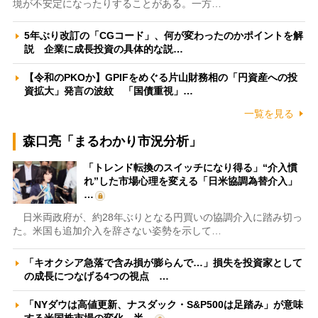
境が不安定になったりすることがある。一方…
5年ぶり改訂の「CGコード」、何が変わったのかポイントを解
説 企業に成長投資の具体的な説…
【令和のPKOか】GPIFをめぐる片山財務相の「円資産への投
資拡大」発言の波紋 「国債重視」…
一覧を見る
森口亮「まるわかり市況分析」
「トレンド転換のスイッチになり得る」“介入慣
れ”した市場心理を変える「日米協調為替介入」
…
日米両政府が、約28年ぶりとなる円買いの協調介入に踏み切っ
た。米国も追加介入を辞さない姿勢を示して…
「キオクシア急落で含み損が膨らんで…」損失を投資家として
の成長につなげる4つの視点 …
「NYダウは高値更新、ナスダック・S&P500は足踏み」が意味
する米国株市場の変化 半…