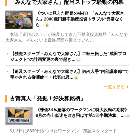
「みんなで大家さん」配当ストップ騒動の内幕
《ついに見えた問題の核心》「みんなで大家さ
ん」2000億円超不動産投資トラブル“異常なく
ら…
本誌『週刊ポスト』が追及してきた不動産投資商品「みんなで
大家さん」がいよいよ最終局面を迎えている…
【独走スクープ・みんなで大家さん】二転三転した“成田プロ
ジェクト”の計画変更の裏で起き…
【追及スクープ・みんなで大家さん】独占入手“内部議事録”で
明かされる柳瀬健一・代表の思…
一覧を見る
古賀真人「発掘！好決算銘柄」
《株価34％急落のワークマンに特大反転の期待》
6月の売上低迷を吹き飛ばす第1四半期決算、…
6月3日に8330円をつけたワークマン（東証スタンダード・