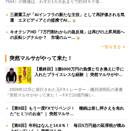
7564）の株価は、わずか1カ月あまりで約34％下落…
三菱重工が「AIインフラの新たな主役」として再評価される気
運 エヌビディアとの提携でAI…
キオクシアHD「7万円割れからの急反発」は再びの上昇局面へ
の反転シグナルか？ 市場のムー…
一覧を見る
突然マルサがやって来た！
【最終回】1億6000万円の負債と引き換えに手に
入れたプライスレスな経験 ｜ 突然マルサがや…
2009年12月に発行された元FXトレーダー・磯貝清明氏の著書
『突然マルサがやって来た！～FXで10億円稼い…
【第9回】もう一度FXでリベンジ！ 種銭は差し押さえを免れ
た”ヒミツのお金” ｜ 突然マルサ…
【第8回】年利はなんと14.6％！ 毎日5万円超の延滞税が積み
上がっていく ｜ 突然マルサ…