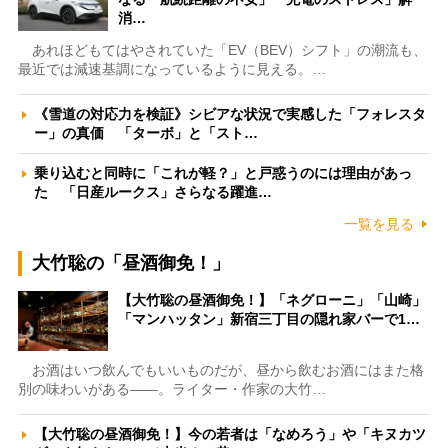
消…
あれほどもてはやされていた「EV（BEV）シフト」の潮流も、
最近では減速基調になっているように見える。…
《雪道の対応力を検証》シビアな状況で実感した「フォレスタ
ー」の真価 「ターボ」と「スト…
乗り込むと同時に「これが軽？」と戸惑うのには理由があっ
た 「日産ルークス」さらなる躍進…
一覧を見る
大竹聡の「昼酒御免！」
【大竹聡の昼酒御免！】「ネグローニ」「山崎」
「マンハッタン」新宿三丁目の隠れ家バーで1…
お酒はいつ飲んでもいいものだが、昼から飲むお酒にはまた格
別の味わいがある――。ライター・作家の大竹…
【大竹聡の昼酒御免！】今の若者は「なめろう」や「キヌカツ