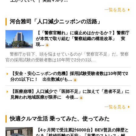
一覧を見る
河合雅司「人口減少ニッポンの活路」
【「警察官離れ」に歯止めはかかるか？】警察庁
が本気で取り組む「警察組織の構造改革」 実
現…
警察庁が目下、頭を悩ませているのが「警察官不足」だ。警察
官の採用試験の受験者数は10年間で2分の1以…
【安全・安心ニッポンの危機】採用試験受験者数は10年間で2
分の1以下に！ 出生数減がも…
【医療崩壊】人口減少で「医師不足」に加えて「患者不足」に
見舞われ地域医療が限界に 今後…
一覧を見る
快適クルマ生活 乗ってみた、使ってみた
【4ヶ月間で受注累計6000台】BEV普及の障壁と
なる「航続距離の不安」「充電のストレス」解