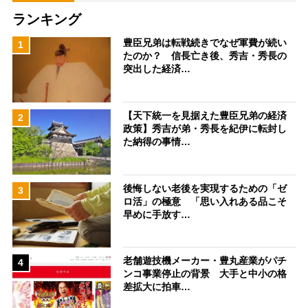
ランキング
豊臣兄弟は転戦続きでなぜ軍費が続い
1
たのか？ 信長亡き後、秀吉・秀長の
突出した経済…
【天下統一を見据えた豊臣兄弟の経済
2
政策】秀吉が弟・秀長を紀伊に転封し
た納得の事情…
後悔しない老後を実現するための「ゼ
3
ロ活」の極意 「思い入れある品こそ
早めに手放す…
老舗遊技機メーカー・豊丸産業がパチ
4
ンコ事業停止の背景 大手と中小の格
差拡大に拍車…