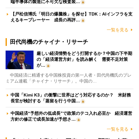
端半導体の製造に不可欠な検査装…
【戸松信博氏「明日の爆騰株」を探せ】TDK：AIインフラを支
えるキープレーヤー 成長の再評…
一覧を見る
田代尚機のチャイナ・リサーチ
厳しい経済情勢をどう打開するか？中国の下半期
の「経済運営方針」を読み解く 需要不足対策
が…
中国経済に精通する中国株投資の第一人者・田代尚機氏のプレ
ミアム連載「チャイナ・リサーチ」。中国の…
中国「Kimi K3」の衝撃に世界はどう対応するのか？ 米財務
長官が検討する「蒸留を行う中国…
中国経済“予想外の低成長”で政策のテコ入れ必至か 経済運営
方針の修正で成長加速が予想さ…
一覧を見る