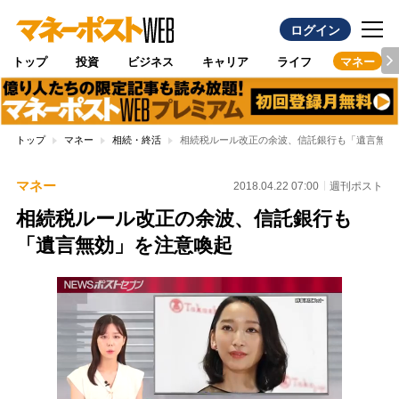
ログイン
トップ
投資
ビジネス
キャリア
ライフ
マネー
トップ
マネー
相続・終活
相続税ルール改正の余波、信託銀行も「遺言無効
マネー
2018.04.22 07:00
週刊ポスト
相続税ルール改正の余波、信託銀行も
「遺言無効」を注意喚起