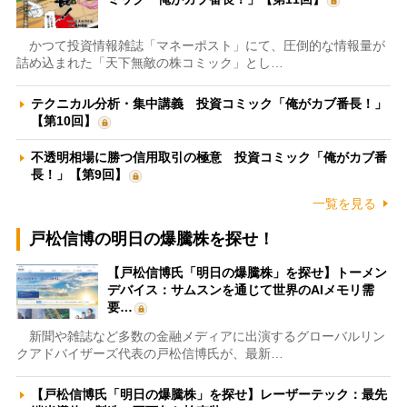
かつて投資情報雑誌「マネーポスト」にて、圧倒的な情報量が
詰め込まれた「天下無敵の株コミック」とし…
テクニカル分析・集中講義 投資コミック「俺がカブ番長！」
【第10回】
不透明相場に勝つ信用取引の極意 投資コミック「俺がカブ番
長！」【第9回】
一覧を見る
戸松信博の明日の爆騰株を探せ！
【戸松信博氏「明日の爆騰株」を探せ】トーメン
デバイス：サムスンを通じて世界のAIメモリ需
要…
新聞や雑誌など多数の金融メディアに出演するグローバルリン
クアドバイザーズ代表の戸松信博氏が、最新…
【戸松信博氏「明日の爆騰株」を探せ】レーザーテック：最先