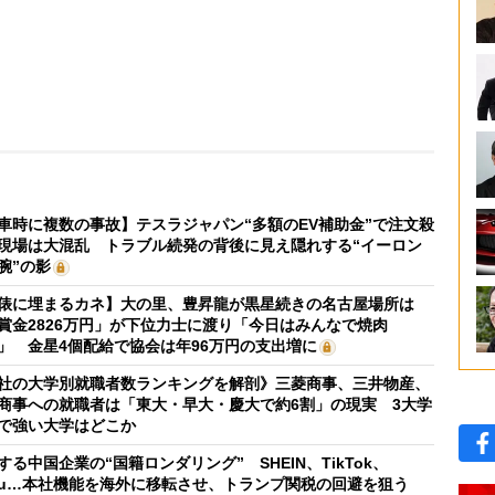
車時に複数の事故】テスラジャパン“多額のEV補助金”で注文殺
現場は大混乱 トラブル続発の背後に見え隠れする“イーロン
腕”の影
俵に埋まるカネ】大の里、豊昇龍が黒星続きの名古屋場所は
賞金2826万円」が下位力士に渡り「今日はみんなで焼肉
」 金星4個配給で協会は年96万円の支出増に
社の大学別就職者数ランキングを解剖》三菱商事、三井物産、
商事への就職者は「東大・早大・慶大で約6割」の現実 3大学
で強い大学はどこか
する中国企業の“国籍ロンダリング” SHEIN、TikTok、
mu…本社機能を海外に移転させ、トランプ関税の回避を狙う