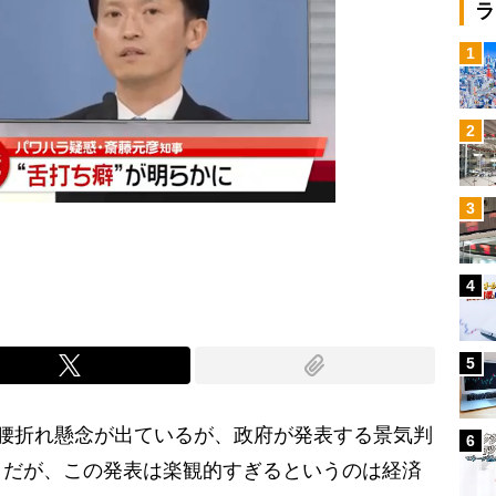
ラ
1
2
3
4
5
腰折れ懸念が出ているが、政府が発表する景気判
6
。だが、この発表は楽観的すぎるというのは経済