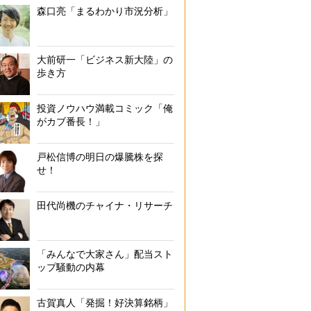
森口亮「まるわかり市況分析」
大前研一「ビジネス新大陸」の
歩き方
投資ノウハウ満載コミック「俺
がカブ番長！」
戸松信博の明日の爆騰株を探
せ！
田代尚機のチャイナ・リサーチ
「みんなで大家さん」配当スト
ップ騒動の内幕
古賀真人「発掘！好決算銘柄」