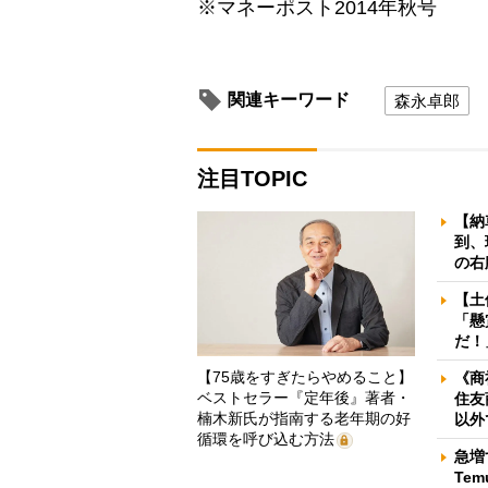
※マネーポスト2014年秋号
関連キーワード
森永卓郎
注目TOPIC
【納
到、
の右
【土
「懸
だ！
【75歳をすぎたらやめること】
《商
ベストセラー『定年後』著者・
住友
楠木新氏が指南する老年期の好
以外
循環を呼び込む方法
急増
Te