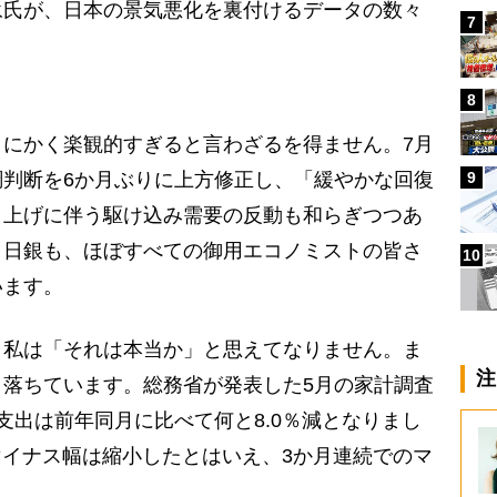
永氏が、日本の景気悪化を裏付けるデータの数々
7
8
にかく楽観的すぎると言わざるを得ません。7月
9
判断を6か月ぶりに上方修正し、「緩やかな回復
き上げに伴う駆け込み需要の反動も和らぎつつあ
、日銀も、ほぼすべての御用エコノミストの皆さ
10
います。
、私は「それは本当か」と思えてなりません。ま
注
落ちています。総務省が発表した5月の家計調査
支出は前年同月に比べて何と8.0％減となりまし
とマイナス幅は縮小したとはいえ、3か月連続でのマ