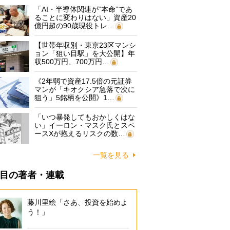
「AI・半導体関連が“本命”であ
ることに変わりはない」資産20
億円超の90歳現役トレ…
【世帯年収別・東京23区マンシ
ョン「狙い目駅」を大公開】年
収500万円、700万円…
《2年弱で資産17.5倍の元証券
マンが「キオクシア急落で次に
狙う」5銘柄を公開》1…
「いつ暴発してもおかしくはな
い」イーロン・マスク氏とスペ
ースXが抱えるリスクの数…
一覧を見る
目の著者・連載
藤川里絵「さあ、投資を始めよ
う！」