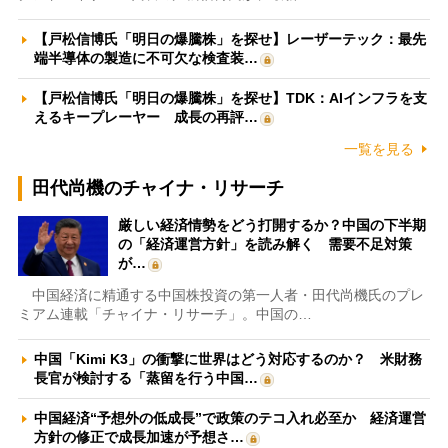
【戸松信博氏「明日の爆騰株」を探せ】レーザーテック：最先
端半導体の製造に不可欠な検査装…
【戸松信博氏「明日の爆騰株」を探せ】TDK：AIインフラを支
えるキープレーヤー 成長の再評…
一覧を見る
田代尚機のチャイナ・リサーチ
厳しい経済情勢をどう打開するか？中国の下半期
の「経済運営方針」を読み解く 需要不足対策
が…
中国経済に精通する中国株投資の第一人者・田代尚機氏のプレ
ミアム連載「チャイナ・リサーチ」。中国の…
中国「Kimi K3」の衝撃に世界はどう対応するのか？ 米財務
長官が検討する「蒸留を行う中国…
中国経済“予想外の低成長”で政策のテコ入れ必至か 経済運営
方針の修正で成長加速が予想さ…