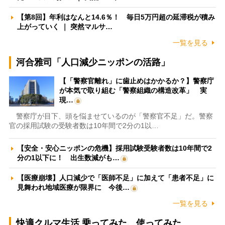
【第8回】年利はなんと14.6％！ 毎日5万円超の延滞税が積み
上がっていく ｜ 突然マルサ…
一覧を見る
河合雅司「人口減少ニッポンの活路」
【「警察官離れ」に歯止めはかかるか？】警察庁
が本気で取り組む「警察組織の構造改革」 実
現…
警察庁が目下、頭を悩ませているのが「警察官不足」だ。警察
官の採用試験の受験者数は10年間で2分の1以…
【安全・安心ニッポンの危機】採用試験受験者数は10年間で2
分の1以下に！ 出生数減がも…
【医療崩壊】人口減少で「医師不足」に加えて「患者不足」に
見舞われ地域医療が限界に 今後…
一覧を見る
快適クルマ生活 乗ってみた、使ってみた