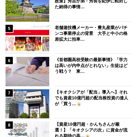
政策】秀吉が弟・秀長を紀伊に転封し
た納得の事情…
老舗遊技機メーカー・豊丸産業がパチ
5
ンコ事業停止の背景 大手と中小の格
差拡大に拍車…
《首都圏高校受験の最新事情》「学力
6
は高いが内申点がとれない」生徒はど
う戦う？ 東…
【キオクシアが「配当」導入へ】それ
7
でも資産10億円超の配当株投資の達人
が「買う…
【資産10億円超・かんちさんが厳
8
選！】「キオクシアの次」に資金が流
れる期待の高…