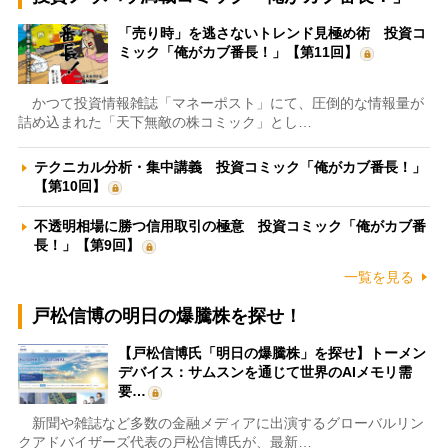
「売り時」を逃さないトレンド見極め術 投資コ
ミック「俺がカブ番長！」【第11回】
かつて投資情報雑誌「マネーポスト」にて、圧倒的な情報量が
詰め込まれた「天下無敵の株コミック」とし…
テクニカル分析・集中講義 投資コミック「俺がカブ番長！」
【第10回】
不透明相場に勝つ信用取引の極意 投資コミック「俺がカブ番
長！」【第9回】
一覧を見る
戸松信博の明日の爆騰株を探せ！
【戸松信博氏「明日の爆騰株」を探せ】トーメン
デバイス：サムスンを通じて世界のAIメモリ需
要…
新聞や雑誌など多数の金融メディアに出演するグローバルリン
クアドバイザーズ代表の戸松信博氏が、最新…