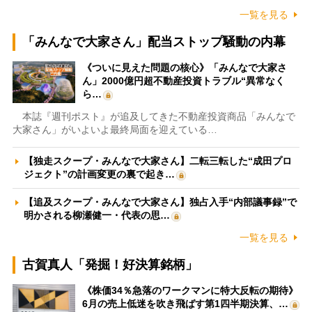
一覧を見る
「みんなで大家さん」配当ストップ騒動の内幕
《ついに見えた問題の核心》「みんなで大家さ
ん」2000億円超不動産投資トラブル“異常なく
ら…
本誌『週刊ポスト』が追及してきた不動産投資商品「みんなで
大家さん」がいよいよ最終局面を迎えている…
【独走スクープ・みんなで大家さん】二転三転した“成田プロ
ジェクト”の計画変更の裏で起き…
【追及スクープ・みんなで大家さん】独占入手“内部議事録”で
明かされる柳瀬健一・代表の思…
一覧を見る
古賀真人「発掘！好決算銘柄」
《株価34％急落のワークマンに特大反転の期待》
6月の売上低迷を吹き飛ばす第1四半期決算、…