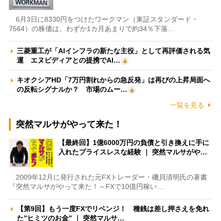
6月3日に8330円をつけたワークマン（東証スタンダード・
7564）の株価は、わずか1カ月あまりで約34％下落…
三菱重工が「AIインフラの新たな主役」として再評価される気
運 エヌビディアとの提携でAI…
キオクシアHD「7万円割れからの急反発」は再びの上昇局面へ
の反転シグナルか？ 市場のムー…
一覧を見る
突然マルサがやって来た！
【最終回】1億6000万円の負債と引き換えに手に
入れたプライスレスな経験 ｜ 突然マルサがや…
2009年12月に発行された元FXトレーダー・磯貝清明氏の著書
『突然マルサがやって来た！～FXで10億円稼い…
【第9回】もう一度FXでリベンジ！ 種銭は差し押さえを免れ
た”ヒミツのお金” ｜ 突然マルサ…