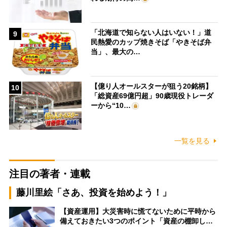
「北海道で知らない人はいない！」道
9
民熱愛のカップ焼きそば「やきそば弁
当」、最大の…
【億り人オールスターが狙う20銘柄】
10
「総資産69億円超」90歳現役トレーダ
ーから“10…
一覧を見る
注目の著者・連載
藤川里絵「さあ、投資を始めよう！」
【資産運用】大災害時に慌てないために平時から
備えておきたい3つのポイント「資産の棚卸し…