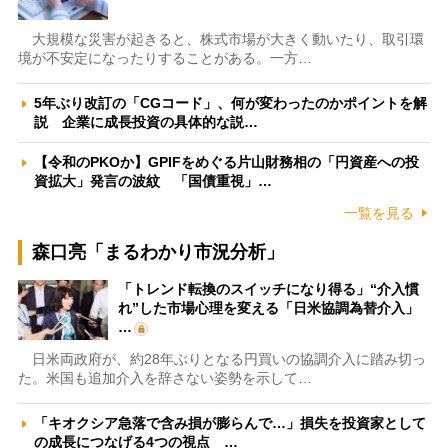
大規模な災害が起きると、株式市場が大きく動いたり、取引環
境が不安定になったりすることがある。一方…
5年ぶり改訂の「CGコード」、何が変わったのかポイントを解
説 企業に成長投資の具体的な説…
【令和のPKOか】GPIFをめぐる片山財務相の「円資産への投
資拡大」発言の波紋 「国債重視」…
一覧を見る
森口亮「まるわかり市況分析」
「トレンド転換のスイッチになり得る」“介入慣
れ”した市場心理を変える「日米協調為替介入」
…
日米両政府が、約28年ぶりとなる円買いの協調介入に踏み切っ
た。米国も追加介入を辞さない姿勢を示して…
「キオクシア急落で含み損が膨らんで…」損失を投資家として
の成長につなげる4つの視点 …