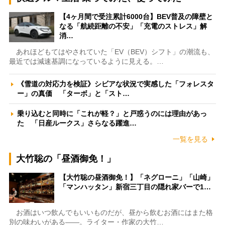
【4ヶ月間で受注累計6000台】BEV普及の障壁と
なる「航続距離の不安」「充電のストレス」解
消…
あれほどもてはやされていた「EV（BEV）シフト」の潮流も、
最近では減速基調になっているように見える。…
《雪道の対応力を検証》シビアな状況で実感した「フォレスタ
ー」の真価 「ターボ」と「スト…
乗り込むと同時に「これが軽？」と戸惑うのには理由があっ
た 「日産ルークス」さらなる躍進…
一覧を見る
大竹聡の「昼酒御免！」
【大竹聡の昼酒御免！】「ネグローニ」「山崎」
「マンハッタン」新宿三丁目の隠れ家バーで1…
お酒はいつ飲んでもいいものだが、昼から飲むお酒にはまた格
別の味わいがある――。ライター・作家の大竹…