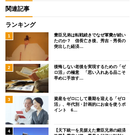
関連記事
ランキング
豊臣兄弟は転戦続きでなぜ軍費が続い
1
たのか？ 信長亡き後、秀吉・秀長の
突出した経済…
後悔しない老後を実現するための「ゼ
2
ロ活」の極意 「思い入れある品こそ
早めに手放す…
資産をゼロにして最期を迎える「ゼロ
3
活」、年代別・計画的にお金を使うポ
イント 6…
【天下統一を見据えた豊臣兄弟の経済
4