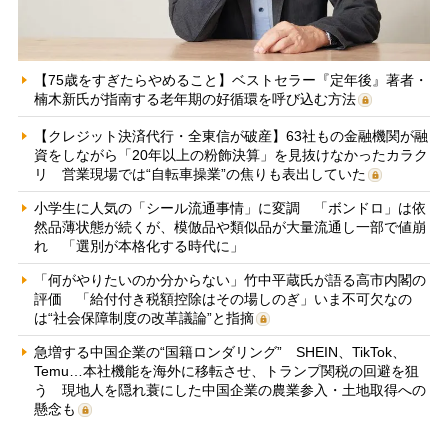
【75歳をすぎたらやめること】ベストセラー『定年後』著者・
楠木新氏が指南する老年期の好循環を呼び込む方法
【クレジット決済代行・全東信が破産】63社もの金融機関が融
資をしながら「20年以上の粉飾決算」を見抜けなかったカラク
リ 営業現場では“自転車操業”の焦りも表出していた
小学生に人気の「シール流通事情」に変調 「ボンドロ」は依
然品薄状態が続くが、模倣品や類似品が大量流通し一部で値崩
れ 「選別が本格化する時代に」
「何がやりたいのか分からない」竹中平蔵氏が語る高市内閣の
評価 「給付付き税額控除はその場しのぎ」いま不可欠なの
は“社会保障制度の改革議論”と指摘
急増する中国企業の“国籍ロンダリング” SHEIN、TikTok、
Temu…本社機能を海外に移転させ、トランプ関税の回避を狙
う 現地人を隠れ蓑にした中国企業の農業参入・土地取得への
懸念も