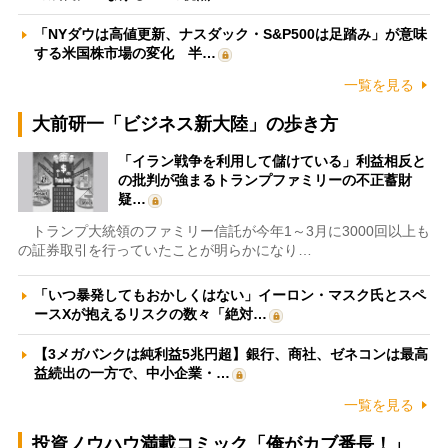
「NYダウは高値更新、ナスダック・S&P500は足踏み」が意味
する米国株市場の変化 半…
一覧を見る
大前研一「ビジネス新大陸」の歩き方
「イラン戦争を利用して儲けている」利益相反と
の批判が強まるトランプファミリーの不正蓄財
疑…
トランプ大統領のファミリー信託が今年1～3月に3000回以上も
の証券取引を行っていたことが明らかになり…
「いつ暴発してもおかしくはない」イーロン・マスク氏とスペ
ースXが抱えるリスクの数々「絶対…
【3メガバンクは純利益5兆円超】銀行、商社、ゼネコンは最高
益続出の一方で、中小企業・…
一覧を見る
投資ノウハウ満載コミック「俺がカブ番長！」