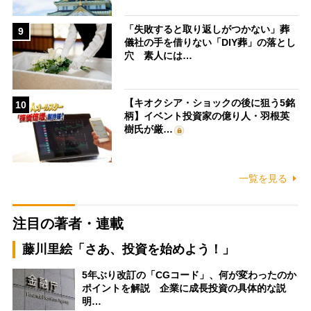
「失敗すると取り返しがつかない」葬
9
儀社の手を借りない「DIY葬」の落とし
穴 素人には…
【キオクシア・ショックの後に狙う5銘
10
柄】イベント投資家の億り人・羽根英
樹氏が厳…
一覧を見る
注目の著者・連載
藤川里絵「さあ、投資を始めよう！」
5年ぶり改訂の「CGコード」、何が変わったのか
ポイントを解説 企業に成長投資の具体的な説
明…