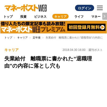
ログイン
トップ
投資
ビジネス
キャリア
ライフ
マネー
トップ
キャリア
定年後
失業給付 離職票に書かれた“退職理由”の内容に落
キャリア
2018.04.30 16:00
週刊ポスト
失業給付 離職票に書かれた“退職理
由”の内容に落とし穴も
Loaded
:
100.00%
/
Unmute