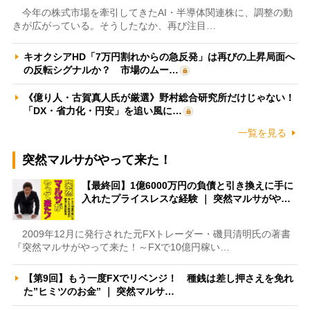
今年の株式市場を牽引してきたAI・半導体関連株に、調整の動
きが広がっている。そうしたなか、再び注目…
キオクシアHD「7万円割れからの急反発」は再びの上昇局面へ
の反転シグナルか？ 市場のムー…
《億り人・古賀真人氏が厳選》野村総合研究所だけじゃない！
「DX・省力化・円安」を追い風に…
一覧を見る
突然マルサがやって来た！
【最終回】1億6000万円の負債と引き換えに手に
入れたプライスレスな経験 ｜ 突然マルサがや…
2009年12月に発行された元FXトレーダー・磯貝清明氏の著書
『突然マルサがやって来た！～FXで10億円稼い…
【第9回】もう一度FXでリベンジ！ 種銭は差し押さえを免れ
た”ヒミツのお金” ｜ 突然マルサ…