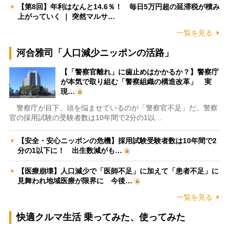
【第8回】年利はなんと14.6％！ 毎日5万円超の延滞税が積み
上がっていく ｜ 突然マルサ…
一覧を見る
河合雅司「人口減少ニッポンの活路」
【「警察官離れ」に歯止めはかかるか？】警察庁
が本気で取り組む「警察組織の構造改革」 実
現…
警察庁が目下、頭を悩ませているのが「警察官不足」だ。警察
官の採用試験の受験者数は10年間で2分の1以…
【安全・安心ニッポンの危機】採用試験受験者数は10年間で2
分の1以下に！ 出生数減がも…
【医療崩壊】人口減少で「医師不足」に加えて「患者不足」に
見舞われ地域医療が限界に 今後…
一覧を見る
快適クルマ生活 乗ってみた、使ってみた