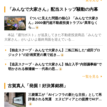
「みんなで大家さん」配当ストップ騒動の内幕
《ついに見えた問題の核心》「みんなで大家さ
ん」2000億円超不動産投資トラブル“異常なく
ら…
本誌『週刊ポスト』が追及してきた不動産投資商品「みんなで
大家さん」がいよいよ最終局面を迎えている…
【独走スクープ・みんなで大家さん】二転三転した“成田プロ
ジェクト”の計画変更の裏で起き…
【追及スクープ・みんなで大家さん】独占入手“内部議事録”で
明かされる柳瀬健一・代表の思…
一覧を見る
古賀真人「発掘！好決算銘柄」
三菱重工が「AIインフラの新たな主役」として再
評価される気運 エヌビディアとの提携でAIデ…