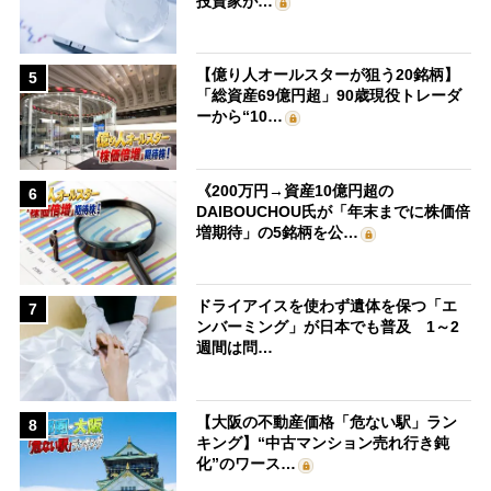
投資家が…
【億り人オールスターが狙う20銘柄】
5
「総資産69億円超」90歳現役トレーダ
ーから“10…
《200万円→資産10億円超の
6
DAIBOUCHOU氏が「年末までに株価倍
増期待」の5銘柄を公…
ドライアイスを使わず遺体を保つ「エ
7
ンバーミング」が日本でも普及 1～2
週間は問…
【大阪の不動産価格「危ない駅」ラン
8
キング】“中古マンション売れ行き鈍
化”のワース…