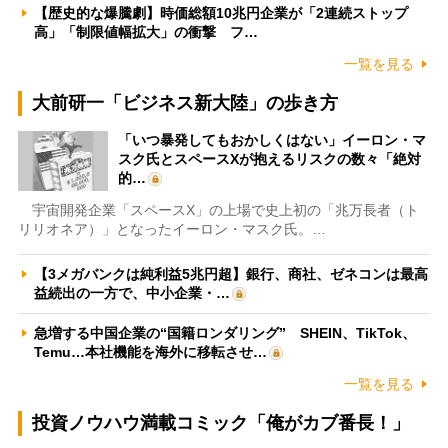
【歴史的な爆騰劇】時価総額10兆円企業が「2連続ストップ
高」「制限値幅拡大」の衝撃 フ…
一覧を見る
大前研一「ビジネス新大陸」の歩き方
「いつ暴発してもおかしくはない」イーロン・マ
スク氏とスペースXが抱えるリスクの数々「絶対
的…
宇宙開発企業「スペースX」の上場で史上初の「兆万長者（ト
リリオネア）」となったイーロン・マスク氏。…
【3メガバンクは純利益5兆円超】銀行、商社、ゼネコンは最高
益続出の一方で、中小企業・…
急増する中国企業の“国籍ロンダリング” SHEIN、TikTok、
Temu…本社機能を海外に移転させ…
一覧を見る
投資ノウハウ満載コミック「俺がカブ番長！」