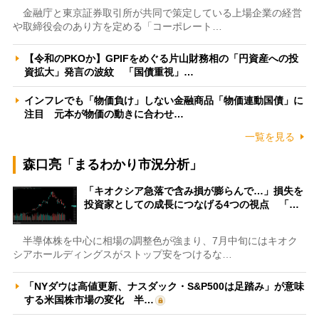
金融庁と東京証券取引所が共同で策定している上場企業の経営
や取締役会のあり方を定める「コーポレート…
【令和のPKOか】GPIFをめぐる片山財務相の「円資産への投
資拡大」発言の波紋 「国債重視」…
インフレでも「物価負け」しない金融商品「物価連動国債」に
注目 元本が物価の動きに合わせ…
一覧を見る
森口亮「まるわかり市況分析」
「キオクシア急落で含み損が膨らんで…」損失を
投資家としての成長につなげる4つの視点 「…
半導体株を中心に相場の調整色が強まり、7月中旬にはキオク
シアホールディングスがストップ安をつけるな…
「NYダウは高値更新、ナスダック・S&P500は足踏み」が意味
する米国株市場の変化 半…