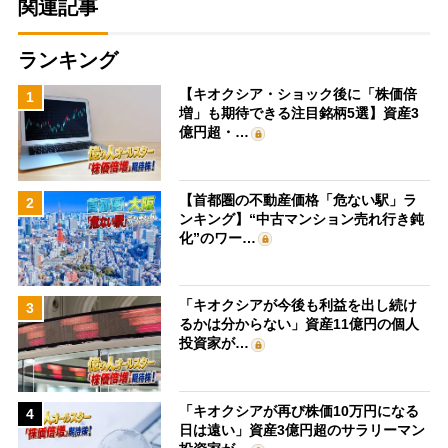
関連記事
ランキング
【キオクシア・ショック後に「株価倍
1
増」も期待できる注目銘柄5選】資産3
億円超・…
【首都圏の不動産価格「危ない駅」ラ
2
ンキング】“中古マンション売れ行き鈍
化”のワー…
「キオクシアが今後も利益を出し続け
3
るかは分からない」資産11億円の個人
投資家が…
「キオクシアが再び株価10万円になる
4
日は遠い」資産3億円超のサラリーマン