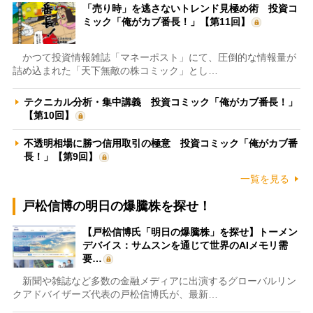
「売り時」を逃さないトレンド見極め術 投資コ
ミック「俺がカブ番長！」【第11回】
かつて投資情報雑誌「マネーポスト」にて、圧倒的な情報量が
詰め込まれた「天下無敵の株コミック」とし…
テクニカル分析・集中講義 投資コミック「俺がカブ番長！」
【第10回】
不透明相場に勝つ信用取引の極意 投資コミック「俺がカブ番
長！」【第9回】
一覧を見る
戸松信博の明日の爆騰株を探せ！
【戸松信博氏「明日の爆騰株」を探せ】トーメン
デバイス：サムスンを通じて世界のAIメモリ需
要…
新聞や雑誌など多数の金融メディアに出演するグローバルリン
クアドバイザーズ代表の戸松信博氏が、最新…