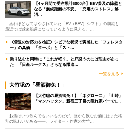
【4ヶ月間で受注累計6000台】BEV普及の障壁と
なる「航続距離の不安」「充電のストレス」解
消…
あれほどもてはやされていた「EV（BEV）シフト」の潮流も、
最近では減速基調になっているように見える。…
《雪道の対応力を検証》シビアな状況で実感した「フォレスタ
ー」の真価 「ターボ」と「スト…
乗り込むと同時に「これが軽？」と戸惑うのには理由があっ
た 「日産ルークス」さらなる躍進…
一覧を見る
大竹聡の「昼酒御免！」
【大竹聡の昼酒御免！】「ネグローニ」「山崎」
「マンハッタン」新宿三丁目の隠れ家バーで1…
お酒はいつ飲んでもいいものだが、昼から飲むお酒にはまた格
別の味わいがある――。ライター・作家の大竹…