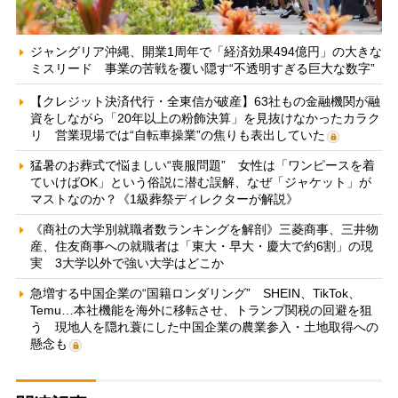
ジャングリア沖縄、開業1周年で「経済効果494億円」の大きな
ミスリード 事業の苦戦を覆い隠す“不透明すぎる巨大な数字”
【クレジット決済代行・全東信が破産】63社もの金融機関が融
資をしながら「20年以上の粉飾決算」を見抜けなかったカラク
リ 営業現場では“自転車操業”の焦りも表出していた
猛暑のお葬式で悩ましい“喪服問題” 女性は「ワンピースを着
ていけばOK」という俗説に潜む誤解、なぜ「ジャケット」が
マストなのか？《1級葬祭ディレクターが解説》
《商社の大学別就職者数ランキングを解剖》三菱商事、三井物
産、住友商事への就職者は「東大・早大・慶大で約6割」の現
実 3大学以外で強い大学はどこか
急増する中国企業の“国籍ロンダリング” SHEIN、TikTok、
Temu…本社機能を海外に移転させ、トランプ関税の回避を狙
う 現地人を隠れ蓑にした中国企業の農業参入・土地取得への
懸念も