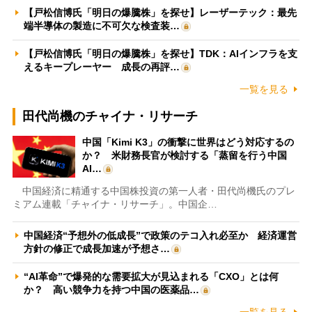
【戸松信博氏「明日の爆騰株」を探せ】レーザーテック：最先
端半導体の製造に不可欠な検査装…
【戸松信博氏「明日の爆騰株」を探せ】TDK：AIインフラを支
えるキープレーヤー 成長の再評…
一覧を見る
田代尚機のチャイナ・リサーチ
中国「Kimi K3」の衝撃に世界はどう対応するの
か？ 米財務長官が検討する「蒸留を行う中国
AI…
中国経済に精通する中国株投資の第一人者・田代尚機氏のプレ
ミアム連載「チャイナ・リサーチ」。中国企…
中国経済“予想外の低成長”で政策のテコ入れ必至か 経済運営
方針の修正で成長加速が予想さ…
“AI革命”で爆発的な需要拡大が見込まれる「CXO」とは何
か？ 高い競争力を持つ中国の医薬品…
一覧を見る