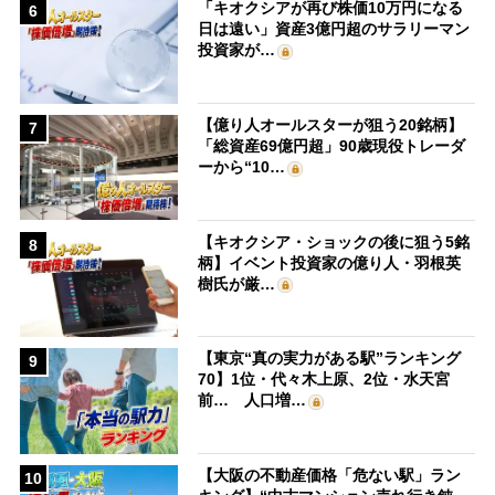
「キオクシアが再び株価10万円になる
6
日は遠い」資産3億円超のサラリーマン
投資家が…
【億り人オールスターが狙う20銘柄】
7
「総資産69億円超」90歳現役トレーダ
ーから“10…
【キオクシア・ショックの後に狙う5銘
8
柄】イベント投資家の億り人・羽根英
樹氏が厳…
【東京“真の実力がある駅”ランキング
9
70】1位・代々木上原、2位・水天宮
前… 人口増…
【大阪の不動産価格「危ない駅」ラン
10