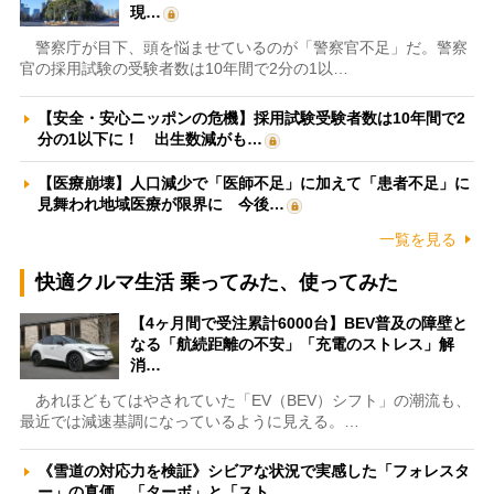
現…
警察庁が目下、頭を悩ませているのが「警察官不足」だ。警察
官の採用試験の受験者数は10年間で2分の1以…
【安全・安心ニッポンの危機】採用試験受験者数は10年間で2
分の1以下に！ 出生数減がも…
【医療崩壊】人口減少で「医師不足」に加えて「患者不足」に
見舞われ地域医療が限界に 今後…
一覧を見る
快適クルマ生活 乗ってみた、使ってみた
【4ヶ月間で受注累計6000台】BEV普及の障壁と
なる「航続距離の不安」「充電のストレス」解
消…
あれほどもてはやされていた「EV（BEV）シフト」の潮流も、
最近では減速基調になっているように見える。…
《雪道の対応力を検証》シビアな状況で実感した「フォレスタ
ー」の真価 「ターボ」と「スト…