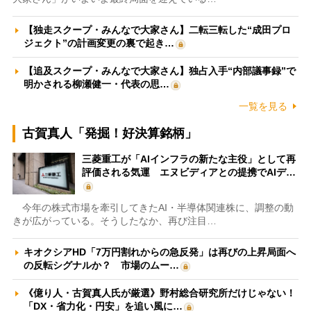
【独走スクープ・みんなで大家さん】二転三転した“成田プロ
ジェクト”の計画変更の裏で起き…
【追及スクープ・みんなで大家さん】独占入手“内部議事録”で
明かされる柳瀬健一・代表の思…
一覧を見る
古賀真人「発掘！好決算銘柄」
三菱重工が「AIインフラの新たな主役」として再
評価される気運 エヌビディアとの提携でAIデ…
今年の株式市場を牽引してきたAI・半導体関連株に、調整の動
きが広がっている。そうしたなか、再び注目…
キオクシアHD「7万円割れからの急反発」は再びの上昇局面へ
の反転シグナルか？ 市場のムー…
《億り人・古賀真人氏が厳選》野村総合研究所だけじゃない！
「DX・省力化・円安」を追い風に…