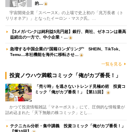
的…
宇宙開発企業「スペースX」の上場で史上初の「兆万長者（ト
リリオネア）」となったイーロン・マスク氏。…
【3メガバンクは純利益5兆円超】銀行、商社、ゼネコンは最高
益続出の一方で、中小企業・…
急増する中国企業の“国籍ロンダリング” SHEIN、TikTok、
Temu…本社機能を海外に移転させ…
一覧を見る
投資ノウハウ満載コミック「俺がカブ番長！」
「売り時」を逃さないトレンド見極め術 投資コ
ミック「俺がカブ番長！」【第11回】
かつて投資情報雑誌「マネーポスト」にて、圧倒的な情報量が
詰め込まれた「天下無敵の株コミック」とし…
テクニカル分析・集中講義 投資コミック「俺がカブ番長！」
【第10回】