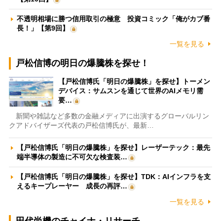
不透明相場に勝つ信用取引の極意 投資コミック「俺がカブ番
長！」【第9回】
一覧を見る
戸松信博の明日の爆騰株を探せ！
【戸松信博氏「明日の爆騰株」を探せ】トーメン
デバイス：サムスンを通じて世界のAIメモリ需
要…
新聞や雑誌など多数の金融メディアに出演するグローバルリン
クアドバイザーズ代表の戸松信博氏が、最新…
【戸松信博氏「明日の爆騰株」を探せ】レーザーテック：最先
端半導体の製造に不可欠な検査装…
【戸松信博氏「明日の爆騰株」を探せ】TDK：AIインフラを支
えるキープレーヤー 成長の再評…
一覧を見る