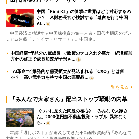
田代尚機のチャイナ・リサーチ
中国「Kimi K3」の衝撃に世界はどう対応するの
か？ 米財務長官が検討する「蒸留を行う中国
AI…
中国経済に精通する中国株投資の第一人者・田代尚機氏のプレ
ミアム連載「チャイナ・リサーチ」。中国企…
中国経済“予想外の低成長”で政策のテコ入れ必至か 経済運営
方針の修正で成長加速が予想さ…
“AI革命”で爆発的な需要拡大が見込まれる「CXO」とは何
か？ 高い競争力を持つ中国の医薬品…
一覧を見る
「みんなで大家さん」配当ストップ騒動の内幕
《ついに見えた問題の核心》「みんなで大家さ
ん」2000億円超不動産投資トラブル“異常なく
ら…
本誌『週刊ポスト』が追及してきた不動産投資商品「みんなで
大家さん」がいよいよ最終局面を迎えている…