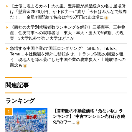
【土俵に埋まるカネ】大の里、豊昇龍が黒星続きの名古屋場所
は「懸賞金2826万円」が下位力士に渡り「今日はみんなで焼肉
だ！」 金星4個配給で協会は年96万円の支出増に
《商社の大学別就職者数ランキングを解剖》三菱商事、三井物
産、住友商事への就職者は「東大・早大・慶大で約6割」の現
実 3大学以外で強い大学はどこか
急増する中国企業の“国籍ロンダリング” SHEIN、TikTok、
Temu…本社機能を海外に移転させ、トランプ関税の回避を狙
う 現地人を隠れ蓑にした中国企業の農業参入・土地取得への
懸念も
関連記事
ランキング
【首都圏の不動産価格「危ない駅」ラ
1
ンキング】“中古マンション売れ行き鈍
化”のワー…