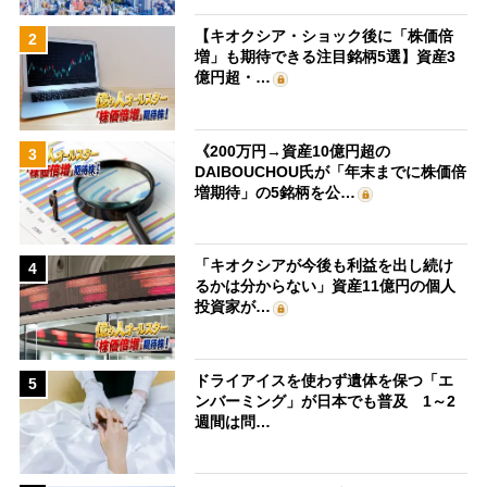
【キオクシア・ショック後に「株価倍
2
増」も期待できる注目銘柄5選】資産3
億円超・…
《200万円→資産10億円超の
3
DAIBOUCHOU氏が「年末までに株価倍
増期待」の5銘柄を公…
「キオクシアが今後も利益を出し続け
4
るかは分からない」資産11億円の個人
投資家が…
ドライアイスを使わず遺体を保つ「エ
5
ンバーミング」が日本でも普及 1～2
週間は問…