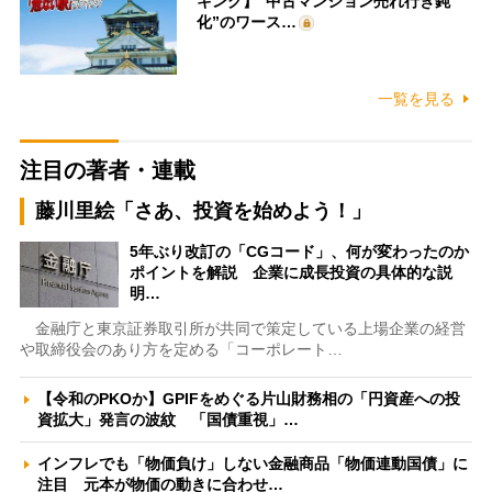
キング】“中古マンション売れ行き鈍
化”のワース…
一覧を見る
注目の著者・連載
藤川里絵「さあ、投資を始めよう！」
5年ぶり改訂の「CGコード」、何が変わったのか
ポイントを解説 企業に成長投資の具体的な説
明…
金融庁と東京証券取引所が共同で策定している上場企業の経営
や取締役会のあり方を定める「コーポレート…
【令和のPKOか】GPIFをめぐる片山財務相の「円資産への投
資拡大」発言の波紋 「国債重視」…
インフレでも「物価負け」しない金融商品「物価連動国債」に
注目 元本が物価の動きに合わせ…