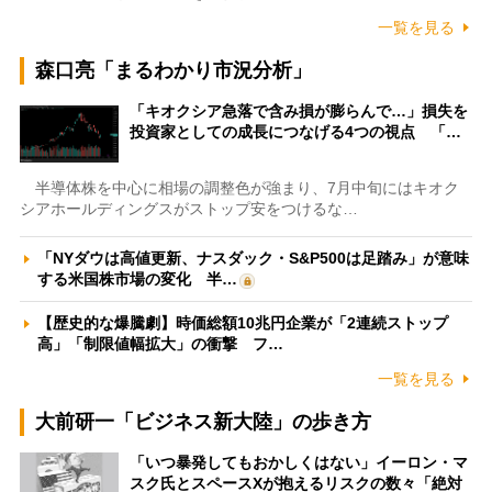
一覧を見る
森口亮「まるわかり市況分析」
「キオクシア急落で含み損が膨らんで…」損失を
投資家としての成長につなげる4つの視点 「…
半導体株を中心に相場の調整色が強まり、7月中旬にはキオク
シアホールディングスがストップ安をつけるな…
「NYダウは高値更新、ナスダック・S&P500は足踏み」が意味
する米国株市場の変化 半…
【歴史的な爆騰劇】時価総額10兆円企業が「2連続ストップ
高」「制限値幅拡大」の衝撃 フ…
一覧を見る
大前研一「ビジネス新大陸」の歩き方
「いつ暴発してもおかしくはない」イーロン・マ
スク氏とスペースXが抱えるリスクの数々「絶対