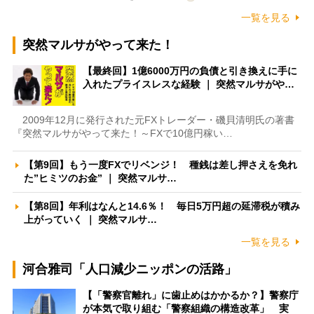
一覧を見る
突然マルサがやって来た！
【最終回】1億6000万円の負債と引き換えに手に
入れたプライスレスな経験 ｜ 突然マルサがや…
2009年12月に発行された元FXトレーダー・磯貝清明氏の著書
『突然マルサがやって来た！～FXで10億円稼い…
【第9回】もう一度FXでリベンジ！ 種銭は差し押さえを免れ
た”ヒミツのお金” ｜ 突然マルサ…
【第8回】年利はなんと14.6％！ 毎日5万円超の延滞税が積み
上がっていく ｜ 突然マルサ…
一覧を見る
河合雅司「人口減少ニッポンの活路」
【「警察官離れ」に歯止めはかかるか？】警察庁
が本気で取り組む「警察組織の構造改革」 実