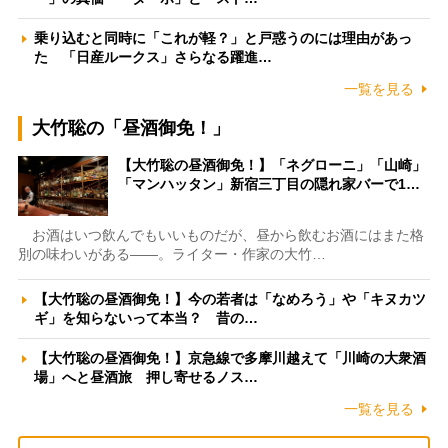
乗り込むと同時に「これが軽？」と戸惑うのには理由があっ
た 「日産ルークス」さらなる躍進…
一覧を見る
大竹聡の「昼酒御免！」
【大竹聡の昼酒御免！】「ネグローニ」「山崎」
「マンハッタン」新宿三丁目の隠れ家バーで1…
お酒はいつ飲んでもいいものだが、昼から飲むお酒にはまた格
別の味わいがある――。ライター・作家の大竹…
【大竹聡の昼酒御免！】今の若者は「なめろう」や「キヌカツ
ギ」を知らないって本当？ 昔の…
【大竹聡の昼酒御免！】京急線で多摩川越えて「川崎の大衆酒
場」へと昼酒旅 押し寄せるノス…
一覧を見る