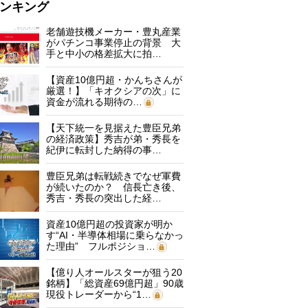
ンキング
老舗遊技機メーカー・豊丸産業
がパチンコ事業停止の背景 大
手と中小の格差拡大に拍…
【資産10億円超・かんちさんが
厳選！】「キオクシアの次」に
資金が流れる期待の…
【天下統一を見据えた豊臣兄弟
の経済政策】秀吉が弟・秀長を
紀伊に転封した納得の事…
豊臣兄弟は転戦続きでなぜ軍費
が続いたのか？ 信長亡き後、
秀吉・秀長の突出した経…
資産10億円超の投資家が明か
す“AI・半導体相場に乗らなかっ
た理由” フルポジショ…
【億り人オールスターが狙う20
銘柄】「総資産69億円超」90歳
現役トレーダーから“1…