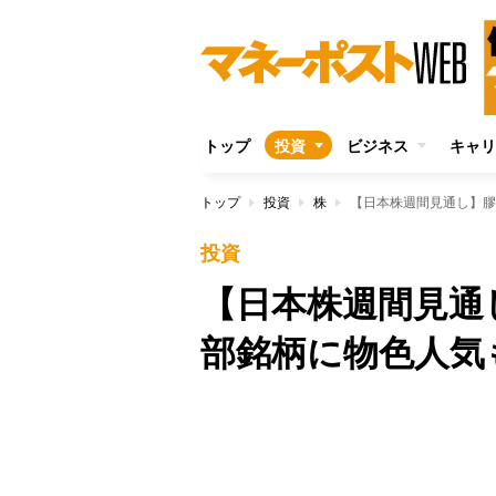
トップ
投資
ビジネス
キャリ
トップ
投資
株
【日本株週間見通し】膠
投資
【日本株週間見通
部銘柄に物色人気
Unmute