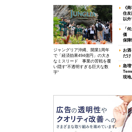
《商
住友
以外
「何
価 
保障
ジャングリア沖縄、開業1周年
お酒
で「経済効果494億円」の大き
だけ
なミスリード 事業の苦戦を覆
急増
い隠す“不透明すぎる巨大な数
Te
字”
現地