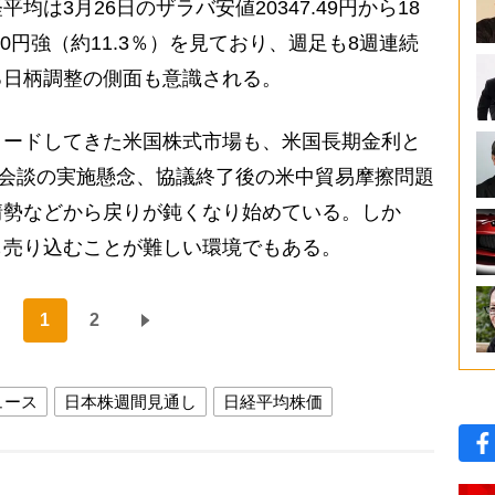
は3月26日のザラバ安値20347.49円から18
600円強（約11.3％）を見ており、週足も8週連続
る日柄調整の側面も意識される。
ードしてきた米国株式市場も、米国長期金利と
脳会談の実施懸念、協議終了後の米中貿易摩擦問題
情勢などから戻りが鈍くなり始めている。しか
も売り込むことが難しい環境でもある。
1
2
ュース
日本株週間見通し
日経平均株価