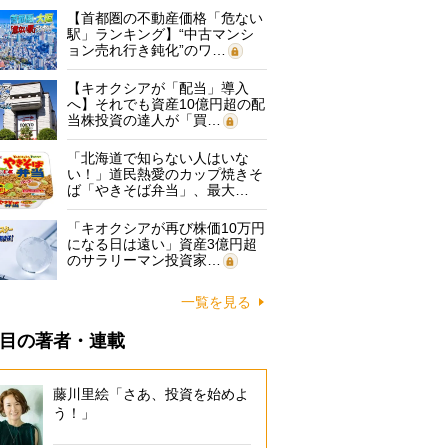
【首都圏の不動産価格「危ない
駅」ランキング】“中古マンシ
ョン売れ行き鈍化”のワ…
【キオクシアが「配当」導入
へ】それでも資産10億円超の配
当株投資の達人が「買…
「北海道で知らない人はいな
い！」道民熱愛のカップ焼きそ
ば「やきそば弁当」、最大…
「キオクシアが再び株価10万円
になる日は遠い」資産3億円超
のサラリーマン投資家…
一覧を見る
目の著者・連載
藤川里絵「さあ、投資を始めよ
う！」