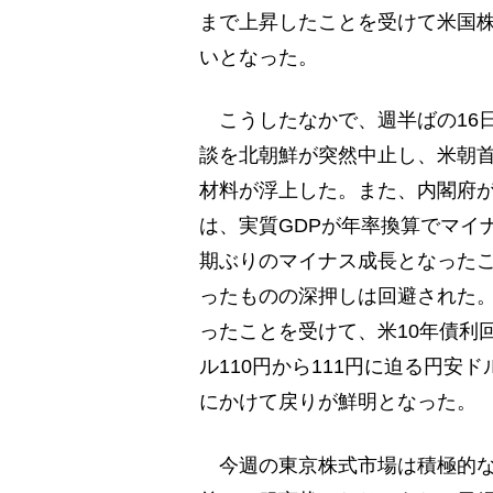
まで上昇したことを受けて米国株
いとなった。
こうしたなかで、週半ばの16
談を北朝鮮が突然中止し、米朝
材料が浮上した。また、内閣府が発
は、実質GDPが年率換算でマイナ
期ぶりのマイナス成長となった
ったものの深押しは回避された。
ったことを受けて、米10年債利回
ル110円から111円に迫る円
にかけて戻りが鮮明となった。
今週の東京株式市場は積極的な買