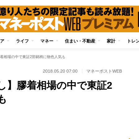
ア
ライフ
マネー
住まい・不動産
家計
トレ
着相場の中で東証2部銘柄に物色人気も
2018.05.20 07:00
マネーポストWEB
し】膠着相場の中で東証2
も
Loaded
:
96.70%
/