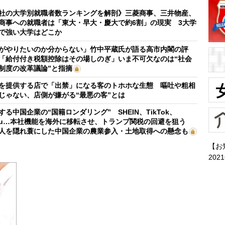
社の大学別就職者数ランキングを解剖》三菱商事、三井物産、
商事への就職者は「東大・早大・慶大で約6割」の現実 3大学
で強い大学はどこか
がやりたいのか分からない」竹中平蔵氏が語る高市内閣の評
「給付付き税額控除はその場しのぎ」いま不可欠なのは“社会
制度の改革議論”と指摘
を提供する店で「出禁」になる客のトホホな生態 嘔吐や粗相
じゃない、店側が嫌がる“最悪の客”とは
する中国企業の“国籍ロンダリング” SHEIN、TikTok、
mu…本社機能を海外に移転させ、トランプ関税の回避を狙う
人を隠れ蓑にした中国企業の農業参入・土地取得への懸念も
【お
202