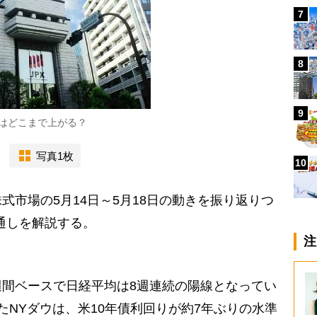
7
8
9
はどこまで上がる？
写真1枚
10
市場の5月14日～5月18日の動きを振り返りつ
見通しを解説する。
注
間ベースで日経平均は8週連続の陽線となってい
たNYダウは、米10年債利回りが約7年ぶりの水準