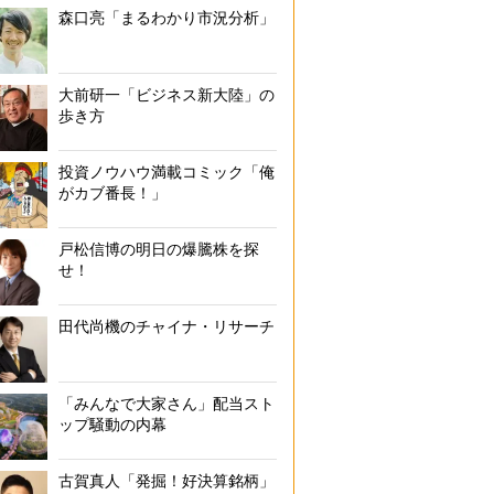
森口亮「まるわかり市況分析」
大前研一「ビジネス新大陸」の
歩き方
投資ノウハウ満載コミック「俺
がカブ番長！」
戸松信博の明日の爆騰株を探
せ！
田代尚機のチャイナ・リサーチ
「みんなで大家さん」配当スト
ップ騒動の内幕
古賀真人「発掘！好決算銘柄」