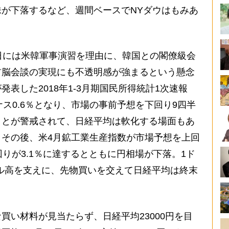
が下落するなど、週間ベースでNYダウはもみあ
日には米韓軍事演習を理由に、韓国との閣僚級会
首脳会談の実現にも不透明感が強まるという懸念
表した2018年1-3月期国民所得統計1次速報
ス0.6％となり、市場の事前予想を下回り9四半
ことが警戒されて、日経平均は軟化する場面もあ
その後、米4月鉱工業生産指数が市場予想を上回
りが3.1％に達するとともに円相場が下落。1ド
安ドル高を支えに、先物買いを交えて日経平均は終末
い材料が見当たらず、日経平均23000円を目