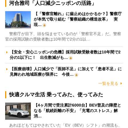
河合雅司「人口減少ニッポンの活路」
【「警察官離れ」に歯止めはかかるか？】警察庁
が本気で取り組む「警察組織の構造改革」 実
現…
警察庁が目下、頭を悩ませているのが「警察官不足」だ。警察
官の採用試験の受験者数は10年間で2分の1以…
【安全・安心ニッポンの危機】採用試験受験者数は10年間で2
分の1以下に！ 出生数減がも…
【医療崩壊】人口減少で「医師不足」に加えて「患者不足」に
見舞われ地域医療が限界に 今後…
一覧を見る
快適クルマ生活 乗ってみた、使ってみた
【4ヶ月間で受注累計6000台】BEV普及の障壁と
なる「航続距離の不安」「充電のストレス」解
消…
あれほどもてはやされていた「EV（BEV）シフト」の潮流も、