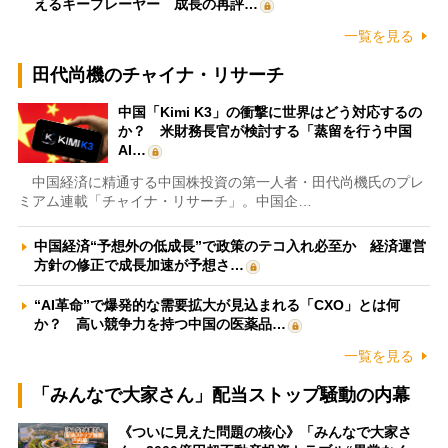
えるキープレーヤー 成長の再評…
一覧を見る
田代尚機のチャイナ・リサーチ
中国「Kimi K3」の衝撃に世界はどう対応するの
か？ 米財務長官が検討する「蒸留を行う中国
AI…
中国経済に精通する中国株投資の第一人者・田代尚機氏のプレ
ミアム連載「チャイナ・リサーチ」。中国企…
中国経済“予想外の低成長”で政策のテコ入れ必至か 経済運営
方針の修正で成長加速が予想さ…
“AI革命”で爆発的な需要拡大が見込まれる「CXO」とは何
か？ 高い競争力を持つ中国の医薬品…
一覧を見る
「みんなで大家さん」配当ストップ騒動の内幕
《ついに見えた問題の核心》「みんなで大家さ