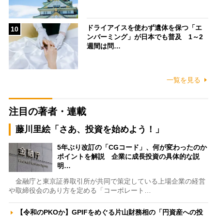
ドライアイスを使わず遺体を保つ「エ
10
ンバーミング」が日本でも普及 1～2
週間は問…
一覧を見る
注目の著者・連載
藤川里絵「さあ、投資を始めよう！」
5年ぶり改訂の「CGコード」、何が変わったのか
ポイントを解説 企業に成長投資の具体的な説
明…
金融庁と東京証券取引所が共同で策定している上場企業の経営
や取締役会のあり方を定める「コーポレート…
【令和のPKOか】GPIFをめぐる片山財務相の「円資産への投