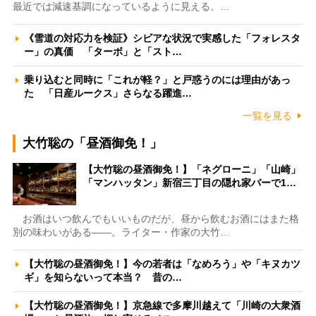
最近では減速基調になっているように見える。…
《雪道の対応力を検証》シビアな状況で実感した「フォレスタ
ー」の真価 「ターボ」と「スト…
乗り込むと同時に「これが軽？」と戸惑うのには理由があっ
た 「日産ルークス」さらなる躍進…
一覧を見る
大竹聡の「昼酒御免！」
【大竹聡の昼酒御免！】「ネグローニ」「山崎」
「マンハッタン」新宿三丁目の隠れ家バーで1…
お酒はいつ飲んでもいいものだが、昼から飲むお酒にはまた格
別の味わいがある――。ライター・作家の大竹…
【大竹聡の昼酒御免！】今の若者は「なめろう」や「キヌカツ
ギ」を知らないって本当？ 昔の…
【大竹聡の昼酒御免！】京急線で多摩川越えて「川崎の大衆酒