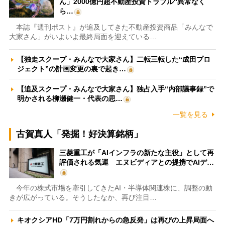
ん」2000億円超不動産投資トラブル“異常なく
ら…
本誌『週刊ポスト』が追及してきた不動産投資商品「みんなで
大家さん」がいよいよ最終局面を迎えている…
【独走スクープ・みんなで大家さん】二転三転した“成田プロ
ジェクト”の計画変更の裏で起き…
【追及スクープ・みんなで大家さん】独占入手“内部議事録”で
明かされる柳瀬健一・代表の思…
一覧を見る
古賀真人「発掘！好決算銘柄」
三菱重工が「AIインフラの新たな主役」として再
評価される気運 エヌビディアとの提携でAIデ…
今年の株式市場を牽引してきたAI・半導体関連株に、調整の動
きが広がっている。そうしたなか、再び注目…
キオクシアHD「7万円割れからの急反発」は再びの上昇局面へ