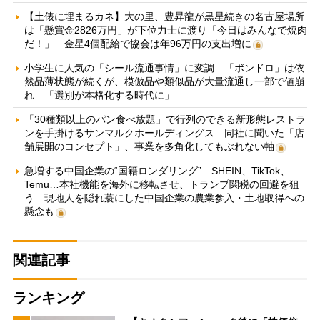
【土俵に埋まるカネ】大の里、豊昇龍が黒星続きの名古屋場所
は「懸賞金2826万円」が下位力士に渡り「今日はみんなで焼肉
だ！」 金星4個配給で協会は年96万円の支出増に
小学生に人気の「シール流通事情」に変調 「ボンドロ」は依
然品薄状態が続くが、模倣品や類似品が大量流通し一部で値崩
れ 「選別が本格化する時代に」
「30種類以上のパン食べ放題」で行列のできる新形態レストラ
ンを手掛けるサンマルクホールディングス 同社に聞いた「店
舗展開のコンセプト」、事業を多角化してもぶれない軸
急増する中国企業の“国籍ロンダリング” SHEIN、TikTok、
Temu…本社機能を海外に移転させ、トランプ関税の回避を狙
う 現地人を隠れ蓑にした中国企業の農業参入・土地取得への
懸念も
関連記事
ランキング