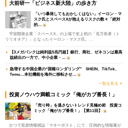
大前研一「ビジネス新大陸」の歩き方
「いつ暴発してもおかしくはない」イーロン・マ
スク氏とスペースXが抱えるリスクの数々「絶対
的…
宇宙開発企業「スペースX」の上場で史上初の「兆万長者（ト
リリオネア）」となったイーロン・マスク氏。…
【3メガバンクは純利益5兆円超】銀行、商社、ゼネコンは最高
益続出の一方で、中小企業・…
急増する中国企業の“国籍ロンダリング” SHEIN、TikTok、
Temu…本社機能を海外に移転させ…
一覧を見る
投資ノウハウ満載コミック「俺がカブ番長！」
「売り時」を逃さないトレンド見極め術 投資コ
ミック「俺がカブ番長！」【第11回】
かつて投資情報雑誌「マネーポスト」にて、圧倒的な情報量が