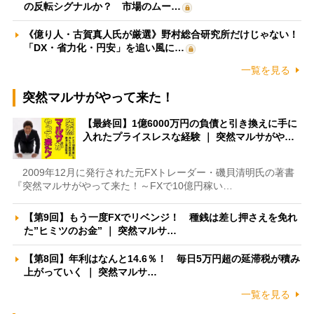
の反転シグナルか？ 市場のムー…
《億り人・古賀真人氏が厳選》野村総合研究所だけじゃない！
「DX・省力化・円安」を追い風に…
一覧を見る
突然マルサがやって来た！
【最終回】1億6000万円の負債と引き換えに手に
入れたプライスレスな経験 ｜ 突然マルサがや…
2009年12月に発行された元FXトレーダー・磯貝清明氏の著書
『突然マルサがやって来た！～FXで10億円稼い…
【第9回】もう一度FXでリベンジ！ 種銭は差し押さえを免れ
た”ヒミツのお金” ｜ 突然マルサ…
【第8回】年利はなんと14.6％！ 毎日5万円超の延滞税が積み
上がっていく ｜ 突然マルサ…
一覧を見る