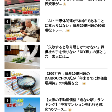
投資家が…
「AI・半導体関連が“本命”であること
6
に変わりはない」資産20億円超の90歳
現役トレー…
「失敗すると取り返しがつかない」葬
7
儀社の手を借りない「DIY葬」の落とし
穴 素人には…
《200万円→資産10億円超の
8
DAIBOUCHOU氏が「年末までに株価倍
増期待」の5銘柄を公…
【大阪の不動産価格「危ない駅」ラン
9
キング】“中古マンション売れ行き鈍
化”のワース…