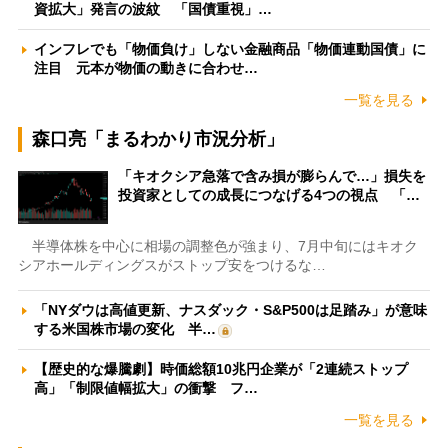
資拡大」発言の波紋 「国債重視」…
インフレでも「物価負け」しない金融商品「物価連動国債」に
注目 元本が物価の動きに合わせ…
一覧を見る
森口亮「まるわかり市況分析」
「キオクシア急落で含み損が膨らんで…」損失を
投資家としての成長につなげる4つの視点 「…
半導体株を中心に相場の調整色が強まり、7月中旬にはキオク
シアホールディングスがストップ安をつけるな…
「NYダウは高値更新、ナスダック・S&P500は足踏み」が意味
する米国株市場の変化 半…
【歴史的な爆騰劇】時価総額10兆円企業が「2連続ストップ
高」「制限値幅拡大」の衝撃 フ…
一覧を見る