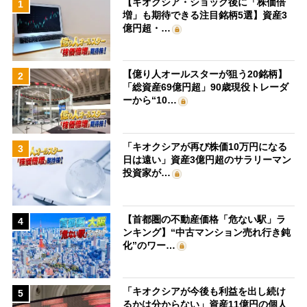
【キオクシア・ショック後に「株価倍
1
増」も期待できる注目銘柄5選】資産3
億円超・…
【億り人オールスターが狙う20銘柄】
2
「総資産69億円超」90歳現役トレーダ
ーから“10…
「キオクシアが再び株価10万円になる
3
日は遠い」資産3億円超のサラリーマン
投資家が…
【首都圏の不動産価格「危ない駅」ラ
4
ンキング】“中古マンション売れ行き鈍
化”のワー…
「キオクシアが今後も利益を出し続け
5
るかは分からない」資産11億円の個人