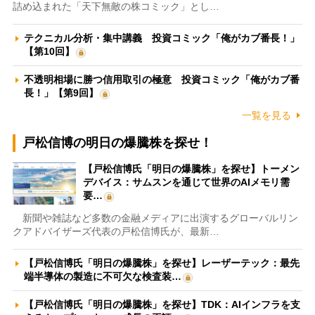
詰め込まれた「天下無敵の株コミック」とし…
テクニカル分析・集中講義 投資コミック「俺がカブ番長！」
【第10回】
不透明相場に勝つ信用取引の極意 投資コミック「俺がカブ番
長！」【第9回】
一覧を見る
戸松信博の明日の爆騰株を探せ！
【戸松信博氏「明日の爆騰株」を探せ】トーメン
デバイス：サムスンを通じて世界のAIメモリ需
要…
新聞や雑誌など多数の金融メディアに出演するグローバルリン
クアドバイザーズ代表の戸松信博氏が、最新…
【戸松信博氏「明日の爆騰株」を探せ】レーザーテック：最先
端半導体の製造に不可欠な検査装…
【戸松信博氏「明日の爆騰株」を探せ】TDK：AIインフラを支