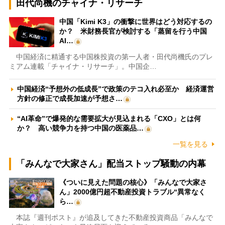
田代尚機のチャイナ・リサーチ
中国「Kimi K3」の衝撃に世界はどう対応するの
か？ 米財務長官が検討する「蒸留を行う中国
AI…
中国経済に精通する中国株投資の第一人者・田代尚機氏のプレ
ミアム連載「チャイナ・リサーチ」。中国企…
中国経済“予想外の低成長”で政策のテコ入れ必至か 経済運営
方針の修正で成長加速が予想さ…
“AI革命”で爆発的な需要拡大が見込まれる「CXO」とは何
か？ 高い競争力を持つ中国の医薬品…
一覧を見る
「みんなで大家さん」配当ストップ騒動の内幕
《ついに見えた問題の核心》「みんなで大家さ
ん」2000億円超不動産投資トラブル“異常なく
ら…
本誌『週刊ポスト』が追及してきた不動産投資商品「みんなで