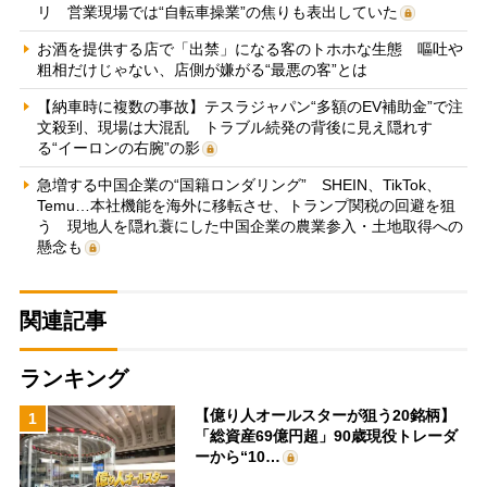
リ 営業現場では“自転車操業”の焦りも表出していた
お酒を提供する店で「出禁」になる客のトホホな生態 嘔吐や
粗相だけじゃない、店側が嫌がる“最悪の客”とは
【納車時に複数の事故】テスラジャパン“多額のEV補助金”で注
文殺到、現場は大混乱 トラブル続発の背後に見え隠れす
る“イーロンの右腕”の影
急増する中国企業の“国籍ロンダリング” SHEIN、TikTok、
Temu…本社機能を海外に移転させ、トランプ関税の回避を狙
う 現地人を隠れ蓑にした中国企業の農業参入・土地取得への
懸念も
関連記事
ランキング
【億り人オールスターが狙う20銘柄】
1
「総資産69億円超」90歳現役トレーダ
ーから“10…