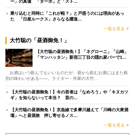
ー」の真価 「ターボ」と「スト…
乗り込むと同時に「これが軽？」と戸惑うのには理由があっ
た 「日産ルークス」さらなる躍進…
一覧を見る
大竹聡の「昼酒御免！」
【大竹聡の昼酒御免！】「ネグローニ」「山崎」
「マンハッタン」新宿三丁目の隠れ家バーで1…
お酒はいつ飲んでもいいものだが、昼から飲むお酒にはまた格
別の味わいがある――。ライター・作家の大竹…
【大竹聡の昼酒御免！】今の若者は「なめろう」や「キヌカツ
ギ」を知らないって本当？ 昔の…
【大竹聡の昼酒御免！】京急線で多摩川越えて「川崎の大衆酒
場」へと昼酒旅 押し寄せるノス…
一覧を見る