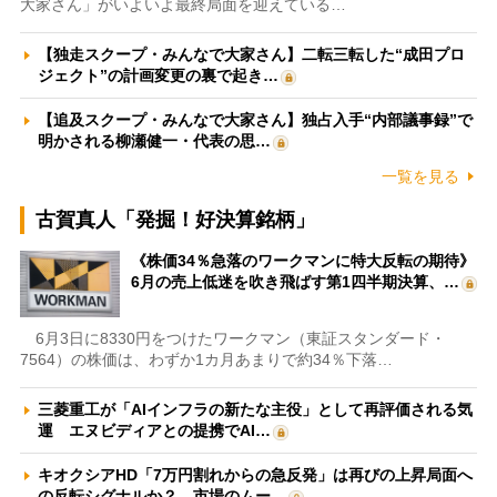
大家さん」がいよいよ最終局面を迎えている…
【独走スクープ・みんなで大家さん】二転三転した“成田プロ
ジェクト”の計画変更の裏で起き…
【追及スクープ・みんなで大家さん】独占入手“内部議事録”で
明かされる柳瀬健一・代表の思…
一覧を見る
古賀真人「発掘！好決算銘柄」
《株価34％急落のワークマンに特大反転の期待》
6月の売上低迷を吹き飛ばす第1四半期決算、…
6月3日に8330円をつけたワークマン（東証スタンダード・
7564）の株価は、わずか1カ月あまりで約34％下落…
三菱重工が「AIインフラの新たな主役」として再評価される気
運 エヌビディアとの提携でAI…
キオクシアHD「7万円割れからの急反発」は再びの上昇局面へ
の反転シグナルか？ 市場のムー…