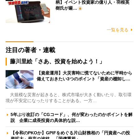
柄】イベント投資家の億り人・羽根英
樹氏が厳…
一覧を見る
注目の著者・連載
藤川里絵「さあ、投資を始めよう！」
【資産運用】大災害時に慌てないために平時から
備えておきたい3つのポイント「資産の棚卸し…
大規模な災害が起きると、株式市場が大きく動いたり、取引環
境が不安定になったりすることがある。一方…
5年ぶり改訂の「CGコード」、何が変わったのかポイントを解
説 企業に成長投資の具体的な説…
【令和のPKOか】GPIFをめぐる片山財務相の「円資産への投
資拡大」発言の波紋 「国債重視」…