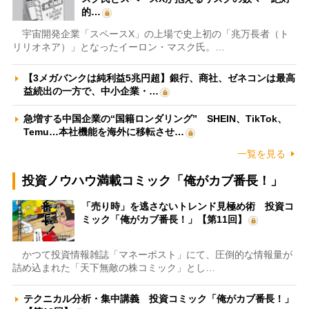
的…
宇宙開発企業「スペースX」の上場で史上初の「兆万長者（ト
リリオネア）」となったイーロン・マスク氏。…
【3メガバンクは純利益5兆円超】銀行、商社、ゼネコンは最高
益続出の一方で、中小企業・…
急増する中国企業の“国籍ロンダリング” SHEIN、TikTok、
Temu…本社機能を海外に移転させ…
一覧を見る
投資ノウハウ満載コミック「俺がカブ番長！」
「売り時」を逃さないトレンド見極め術 投資コ
ミック「俺がカブ番長！」【第11回】
かつて投資情報雑誌「マネーポスト」にて、圧倒的な情報量が
詰め込まれた「天下無敵の株コミック」とし…
テクニカル分析・集中講義 投資コミック「俺がカブ番長！」