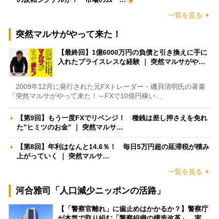
一覧を見る
突然マルサがやって来た！
【最終回】1億6000万円の負債と引き換えに手に
入れたプライスレスな経験 ｜ 突然マルサがや…
2009年12月に発行された元FXトレーダー・磯貝清明氏の著書
『突然マルサがやって来た！～FXで10億円稼い…
【第9回】もう一度FXでリベンジ！ 種銭は差し押さえを免れ
た”ヒミツのお金” ｜ 突然マルサ…
【第8回】年利はなんと14.6％！ 毎日5万円超の延滞税が積み
上がっていく ｜ 突然マルサ…
一覧を見る
河合雅司「人口減少ニッポンの活路」
【「警察官離れ」に歯止めはかかるか？】警察庁
が本気で取り組む「警察組織の構造改革」 実