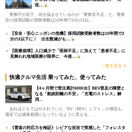
現…
警察庁が目下、頭を悩ませているのが「警察官不足」だ。警察
官の採用試験の受験者数は10年間で2分の1以…
【安全・安心ニッポンの危機】採用試験受験者数は10年間で2
分の1以下に！ 出生数減がも…
【医療崩壊】人口減少で「医師不足」に加えて「患者不足」に
見舞われ地域医療が限界に 今後…
一覧を見る
快適クルマ生活 乗ってみた、使ってみた
【4ヶ月間で受注累計6000台】BEV普及の障壁と
なる「航続距離の不安」「充電のストレス」解
消…
あれほどもてはやされていた「EV（BEV）シフト」の潮流も、
最近では減速基調になっているように見える。…
《雪道の対応力を検証》シビアな状況で実感した「フォレスタ