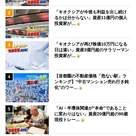
「キオクシアが今後も利益を出し続け
2
るかは分からない」資産11億円の個人
投資家が…
「キオクシアが再び株価10万円になる
3
日は遠い」資産3億円超のサラリーマン
投資家が…
【首都圏の不動産価格「危ない駅」ラ
4
ンキング】“中古マンション売れ行き鈍
化”のワー…
「AI・半導体関連が“本命”であること
5
に変わりはない」資産20億円超の90歳
現役トレー…