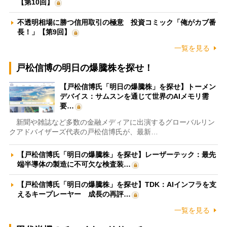
【第10回】
不透明相場に勝つ信用取引の極意 投資コミック「俺がカブ番
長！」【第9回】
一覧を見る
戸松信博の明日の爆騰株を探せ！
【戸松信博氏「明日の爆騰株」を探せ】トーメン
デバイス：サムスンを通じて世界のAIメモリ需
要…
新聞や雑誌など多数の金融メディアに出演するグローバルリン
クアドバイザーズ代表の戸松信博氏が、最新…
【戸松信博氏「明日の爆騰株」を探せ】レーザーテック：最先
端半導体の製造に不可欠な検査装…
【戸松信博氏「明日の爆騰株」を探せ】TDK：AIインフラを支
えるキープレーヤー 成長の再評…
一覧を見る