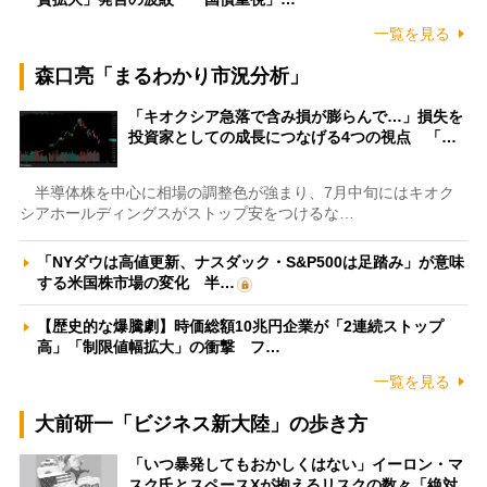
一覧を見る
森口亮「まるわかり市況分析」
「キオクシア急落で含み損が膨らんで…」損失を
投資家としての成長につなげる4つの視点 「…
半導体株を中心に相場の調整色が強まり、7月中旬にはキオク
シアホールディングスがストップ安をつけるな…
「NYダウは高値更新、ナスダック・S&P500は足踏み」が意味
する米国株市場の変化 半…
【歴史的な爆騰劇】時価総額10兆円企業が「2連続ストップ
高」「制限値幅拡大」の衝撃 フ…
一覧を見る
大前研一「ビジネス新大陸」の歩き方
「いつ暴発してもおかしくはない」イーロン・マ
スク氏とスペースXが抱えるリスクの数々「絶対