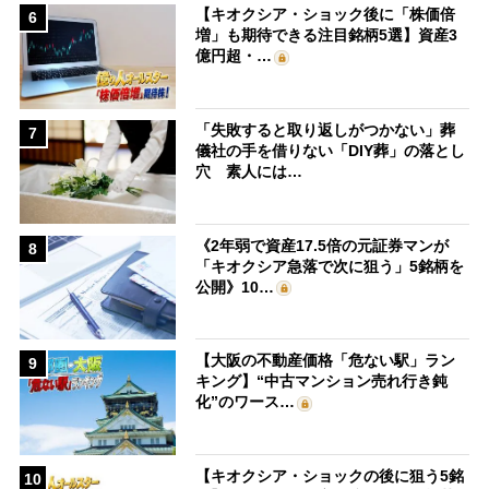
【キオクシア・ショック後に「株価倍
6
増」も期待できる注目銘柄5選】資産3
億円超・…
「失敗すると取り返しがつかない」葬
7
儀社の手を借りない「DIY葬」の落とし
穴 素人には…
《2年弱で資産17.5倍の元証券マンが
8
「キオクシア急落で次に狙う」5銘柄を
公開》10…
【大阪の不動産価格「危ない駅」ラン
9
キング】“中古マンション売れ行き鈍
化”のワース…
【キオクシア・ショックの後に狙う5銘
10