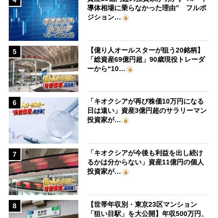
4
導体相場に乗らなかった理由” フルポ
ジション…
【億り人オールスターが狙う20銘柄】
5
「総資産69億円超」90歳現役トレーダ
ーから“10…
「キオクシアが再び株価10万円になる
6
日は遠い」資産3億円超のサラリーマン
投資家が…
「キオクシアが今後も利益を出し続け
7
るかは分からない」資産11億円の個人
投資家が…
【世帯年収別・東京23区マンション
8
「狙い目駅」を大公開】年収500万円、