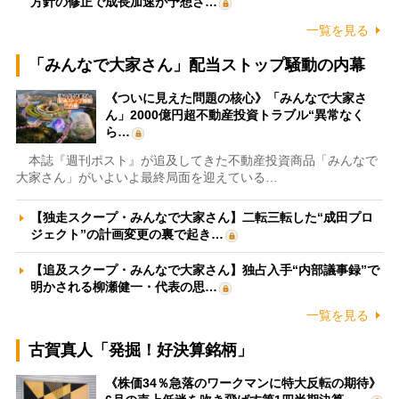
方針の修正で成長加速が予想さ…
一覧を見る
「みんなで大家さん」配当ストップ騒動の内幕
《ついに見えた問題の核心》「みんなで大家さ
ん」2000億円超不動産投資トラブル“異常なく
ら…
本誌『週刊ポスト』が追及してきた不動産投資商品「みんなで
大家さん」がいよいよ最終局面を迎えている…
【独走スクープ・みんなで大家さん】二転三転した“成田プロ
ジェクト”の計画変更の裏で起き…
【追及スクープ・みんなで大家さん】独占入手“内部議事録”で
明かされる柳瀬健一・代表の思…
一覧を見る
古賀真人「発掘！好決算銘柄」
《株価34％急落のワークマンに特大反転の期待》