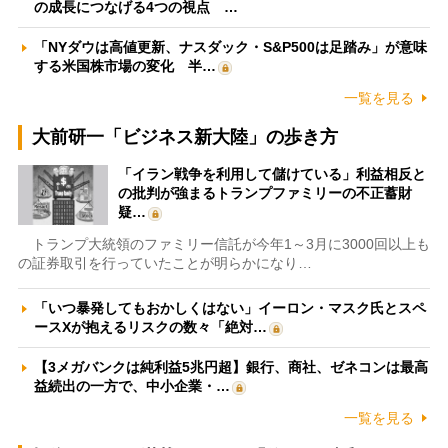
の成長につなげる4つの視点 …
「NYダウは高値更新、ナスダック・S&P500は足踏み」が意味
する米国株市場の変化 半…
一覧を見る
大前研一「ビジネス新大陸」の歩き方
「イラン戦争を利用して儲けている」利益相反と
の批判が強まるトランプファミリーの不正蓄財
疑…
トランプ大統領のファミリー信託が今年1～3月に3000回以上も
の証券取引を行っていたことが明らかになり…
「いつ暴発してもおかしくはない」イーロン・マスク氏とスペ
ースXが抱えるリスクの数々「絶対…
【3メガバンクは純利益5兆円超】銀行、商社、ゼネコンは最高
益続出の一方で、中小企業・…
一覧を見る