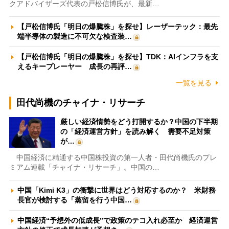
クアドバイザーズ代表の戸松信博氏が、最新…
【戸松信博氏「明日の爆騰株」を探せ】レーザーテック：最先
端半導体の製造に不可欠な検査装…
【戸松信博氏「明日の爆騰株」を探せ】TDK：AIインフラを支
えるキープレーヤー 成長の再評…
一覧を見る
田代尚機のチャイナ・リサーチ
厳しい経済情勢をどう打開するか？中国の下半期
の「経済運営方針」を読み解く 需要不足対策
が…
中国経済に精通する中国株投資の第一人者・田代尚機氏のプレ
ミアム連載「チャイナ・リサーチ」。中国の…
中国「Kimi K3」の衝撃に世界はどう対応するのか？ 米財務
長官が検討する「蒸留を行う中国…
中国経済“予想外の低成長”で政策のテコ入れ必至か 経済運営