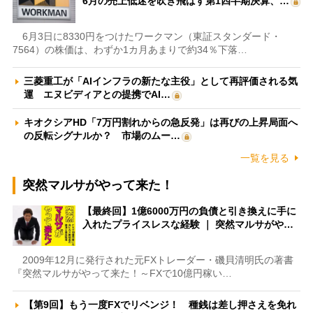
6月の売上低迷を吹き飛ばす第1四半期決算、…
6月3日に8330円をつけたワークマン（東証スタンダード・
7564）の株価は、わずか1カ月あまりで約34％下落…
三菱重工が「AIインフラの新たな主役」として再評価される気
運 エヌビディアとの提携でAI…
キオクシアHD「7万円割れからの急反発」は再びの上昇局面へ
の反転シグナルか？ 市場のムー…
一覧を見る
突然マルサがやって来た！
【最終回】1億6000万円の負債と引き換えに手に
入れたプライスレスな経験 ｜ 突然マルサがや…
2009年12月に発行された元FXトレーダー・磯貝清明氏の著書
『突然マルサがやって来た！～FXで10億円稼い…
【第9回】もう一度FXでリベンジ！ 種銭は差し押さえを免れ