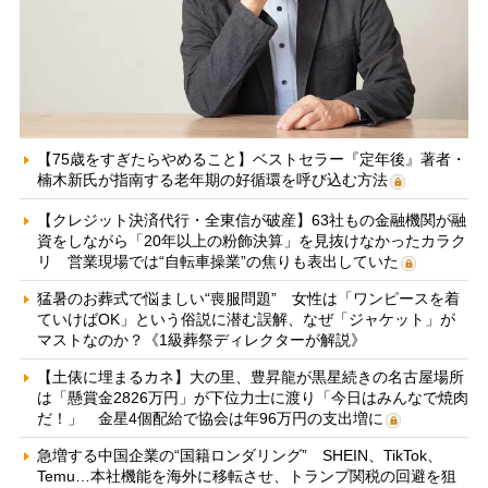
【75歳をすぎたらやめること】ベストセラー『定年後』著者・
楠木新氏が指南する老年期の好循環を呼び込む方法
【クレジット決済代行・全東信が破産】63社もの金融機関が融
資をしながら「20年以上の粉飾決算」を見抜けなかったカラク
リ 営業現場では“自転車操業”の焦りも表出していた
猛暑のお葬式で悩ましい“喪服問題” 女性は「ワンピースを着
ていけばOK」という俗説に潜む誤解、なぜ「ジャケット」が
マストなのか？《1級葬祭ディレクターが解説》
【土俵に埋まるカネ】大の里、豊昇龍が黒星続きの名古屋場所
は「懸賞金2826万円」が下位力士に渡り「今日はみんなで焼肉
だ！」 金星4個配給で協会は年96万円の支出増に
急増する中国企業の“国籍ロンダリング” SHEIN、TikTok、
Temu…本社機能を海外に移転させ、トランプ関税の回避を狙