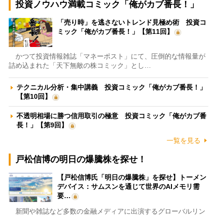
投資ノウハウ満載コミック「俺がカブ番長！」
「売り時」を逃さないトレンド見極め術 投資コ
ミック「俺がカブ番長！」【第11回】
かつて投資情報雑誌「マネーポスト」にて、圧倒的な情報量が
詰め込まれた「天下無敵の株コミック」とし…
テクニカル分析・集中講義 投資コミック「俺がカブ番長！」
【第10回】
不透明相場に勝つ信用取引の極意 投資コミック「俺がカブ番
長！」【第9回】
一覧を見る
戸松信博の明日の爆騰株を探せ！
【戸松信博氏「明日の爆騰株」を探せ】トーメン
デバイス：サムスンを通じて世界のAIメモリ需
要…
新聞や雑誌など多数の金融メディアに出演するグローバルリン