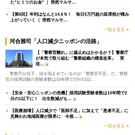
た”ヒミツのお金” ｜ 突然マルサ…
【第8回】年利はなんと14.6％！ 毎日5万円超の延滞税が積み
上がっていく ｜ 突然マルサ…
一覧を見る
河合雅司「人口減少ニッポンの活路」
【「警察官離れ」に歯止めはかかるか？】警察庁
が本気で取り組む「警察組織の構造改革」 実
現…
警察庁が目下、頭を悩ませているのが「警察官不足」だ。警察
官の採用試験の受験者数は10年間で2分の1以…
【安全・安心ニッポンの危機】採用試験受験者数は10年間で2
分の1以下に！ 出生数減がも…
【医療崩壊】人口減少で「医師不足」に加えて「患者不足」に
見舞われ地域医療が限界に 今後…
一覧を見る