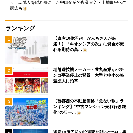
う 現地人を隠れ蓑にした中国企業の農業参入・土地取得への
懸念も
ランキング
【資産10億円超・かんちさんが厳
1
選！】「キオクシアの次」に資金が流
れる期待の高…
老舗遊技機メーカー・豊丸産業がパチ
2
ンコ事業停止の背景 大手と中小の格
差拡大に拍車…
【首都圏の不動産価格「危ない駅」ラ
3
ンキング】“中古マンション売れ行き鈍
化”のワー…
資産10億円超の投資家が明かす“AI・半