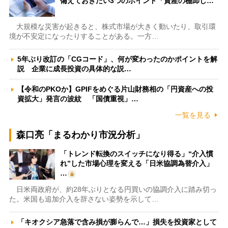
備えておきたい3つのポイント「資産の棚卸し…
大規模な災害が起きると、株式市場が大きく動いたり、取引環
境が不安定になったりすることがある。一方…
5年ぶり改訂の「CGコード」、何が変わったのかポイントを解
説 企業に成長投資の具体的な説…
【令和のPKOか】GPIFをめぐる片山財務相の「円資産への投
資拡大」発言の波紋 「国債重視」…
一覧を見る
森口亮「まるわかり市況分析」
「トレンド転換のスイッチになり得る」“介入慣
れ”した市場心理を変える「日米協調為替介入」
…
日米両政府が、約28年ぶりとなる円買いの協調介入に踏み切っ
た。米国も追加介入を辞さない姿勢を示して…
「キオクシア急落で含み損が膨らんで…」損失を投資家として