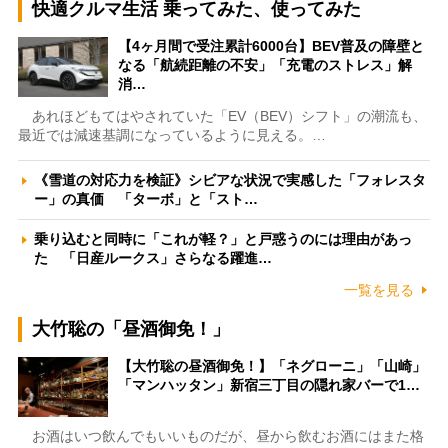
快適クルマ生活 乗ってみた、使ってみた
【4ヶ月間で受注累計6000台】BEV普及の障壁と
なる「航続距離の不安」「充電のストレス」解
消…
あれほどもてはやされていた「EV（BEV）シフト」の潮流も、
最近では減速基調になっているように見える。…
《雪道の対応力を検証》シビアな状況で実感した「フォレスタ
ー」の真価 「ターボ」と「スト…
乗り込むと同時に「これが軽？」と戸惑うのには理由があっ
た 「日産ルークス」さらなる躍進…
一覧を見る
大竹聡の「昼酒御免！」
【大竹聡の昼酒御免！】「ネグローニ」「山崎」
「マンハッタン」新宿三丁目の隠れ家バーで1…
お酒はいつ飲んでもいいものだが、昼から飲むお酒にはまた格