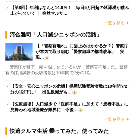
【第8回】年利はなんと14.6％！ 毎日5万円超の延滞税が積み
上がっていく ｜ 突然マルサ…
一覧を見る
河合雅司「人口減少ニッポンの活路」
【「警察官離れ」に歯止めはかかるか？】警察庁
が本気で取り組む「警察組織の構造改革」 実
現…
警察庁が目下、頭を悩ませているのが「警察官不足」だ。警察
官の採用試験の受験者数は10年間で2分の1以…
【安全・安心ニッポンの危機】採用試験受験者数は10年間で2
分の1以下に！ 出生数減がも…
【医療崩壊】人口減少で「医師不足」に加えて「患者不足」に
見舞われ地域医療が限界に 今後…
一覧を見る
快適クルマ生活 乗ってみた、使ってみた