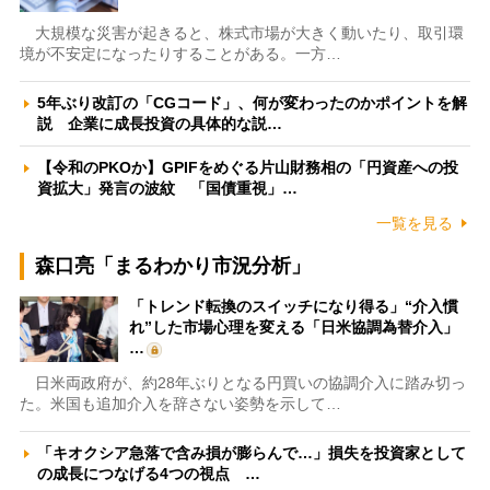
大規模な災害が起きると、株式市場が大きく動いたり、取引環
境が不安定になったりすることがある。一方…
5年ぶり改訂の「CGコード」、何が変わったのかポイントを解
説 企業に成長投資の具体的な説…
【令和のPKOか】GPIFをめぐる片山財務相の「円資産への投
資拡大」発言の波紋 「国債重視」…
一覧を見る
森口亮「まるわかり市況分析」
「トレンド転換のスイッチになり得る」“介入慣
れ”した市場心理を変える「日米協調為替介入」
…
日米両政府が、約28年ぶりとなる円買いの協調介入に踏み切っ
た。米国も追加介入を辞さない姿勢を示して…
「キオクシア急落で含み損が膨らんで…」損失を投資家として
の成長につなげる4つの視点 …