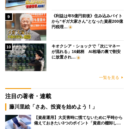
《利益は年5億円前後》住み込みバイト
9
から“ギガ大家さん”となった資産200億
円税理…
キオクシア・ショックで「次にマネー
10
が流れる」16銘柄 AI相場の裏で割安
に放置され…
一覧を見る
注目の著者・連載
藤川里絵「さあ、投資を始めよう！」
【資産運用】大災害時に慌てないために平時から
備えておきたい3つのポイント「資産の棚卸し…