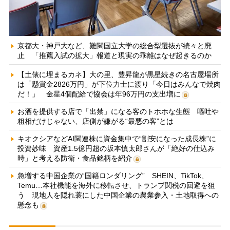
京都大・神戸大など、難関国立大学の総合型選抜が続々と廃
止 「推薦入試の拡大」報道と現実の乖離はなぜ起きるのか
【土俵に埋まるカネ】大の里、豊昇龍が黒星続きの名古屋場所
は「懸賞金2826万円」が下位力士に渡り「今日はみんなで焼肉
だ！」 金星4個配給で協会は年96万円の支出増に
お酒を提供する店で「出禁」になる客のトホホな生態 嘔吐や
粗相だけじゃない、店側が嫌がる“最悪の客”とは
キオクシアなどAI関連株に資金集中で“割安になった成長株”に
投資妙味 資産1.5億円超の坂本慎太郎さんが「絶好の仕込み
時」と考える防衛・食品銘柄を紹介
急増する中国企業の“国籍ロンダリング” SHEIN、TikTok、
Temu…本社機能を海外に移転させ、トランプ関税の回避を狙
う 現地人を隠れ蓑にした中国企業の農業参入・土地取得への
懸念も