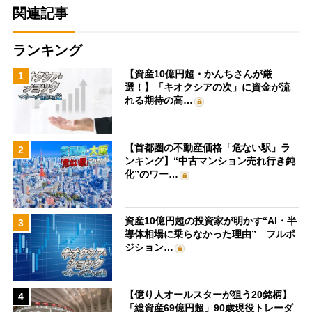
関連記事
ランキング
【資産10億円超・かんちさんが厳
1
選！】「キオクシアの次」に資金が流
れる期待の高…
【首都圏の不動産価格「危ない駅」ラ
2
ンキング】“中古マンション売れ行き鈍
化”のワー…
資産10億円超の投資家が明かす“AI・半
3
導体相場に乗らなかった理由” フルポ
ジション…
【億り人オールスターが狙う20銘柄】
4
「総資産69億円超」90歳現役トレーダ