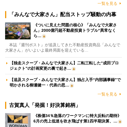
一覧を見る
「みんなで大家さん」配当ストップ騒動の内幕
《ついに見えた問題の核心》「みんなで大家さ
ん」2000億円超不動産投資トラブル“異常なく
ら…
本誌『週刊ポスト』が追及してきた不動産投資商品「みんなで
大家さん」がいよいよ最終局面を迎えている…
【独走スクープ・みんなで大家さん】二転三転した“成田プロ
ジェクト”の計画変更の裏で起き…
【追及スクープ・みんなで大家さん】独占入手“内部議事録”で
明かされる柳瀬健一・代表の思…
一覧を見る
古賀真人「発掘！好決算銘柄」
《株価34％急落のワークマンに特大反転の期待》
6月の売上低迷を吹き飛ばす第1四半期決算、…