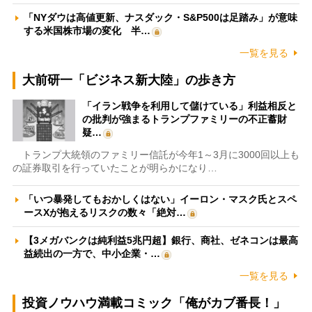
「NYダウは高値更新、ナスダック・S&P500は足踏み」が意味
する米国株市場の変化 半…
一覧を見る
大前研一「ビジネス新大陸」の歩き方
「イラン戦争を利用して儲けている」利益相反と
の批判が強まるトランプファミリーの不正蓄財
疑…
トランプ大統領のファミリー信託が今年1～3月に3000回以上も
の証券取引を行っていたことが明らかになり…
「いつ暴発してもおかしくはない」イーロン・マスク氏とスペ
ースXが抱えるリスクの数々「絶対…
【3メガバンクは純利益5兆円超】銀行、商社、ゼネコンは最高
益続出の一方で、中小企業・…
一覧を見る
投資ノウハウ満載コミック「俺がカブ番長！」