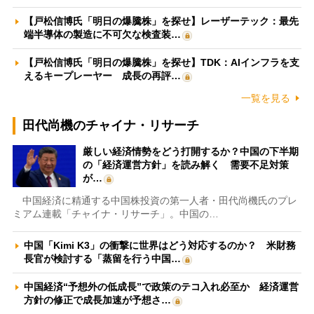
【戸松信博氏「明日の爆騰株」を探せ】レーザーテック：最先
端半導体の製造に不可欠な検査装…
【戸松信博氏「明日の爆騰株」を探せ】TDK：AIインフラを支
えるキープレーヤー 成長の再評…
一覧を見る
田代尚機のチャイナ・リサーチ
厳しい経済情勢をどう打開するか？中国の下半期
の「経済運営方針」を読み解く 需要不足対策
が…
中国経済に精通する中国株投資の第一人者・田代尚機氏のプレ
ミアム連載「チャイナ・リサーチ」。中国の…
中国「Kimi K3」の衝撃に世界はどう対応するのか？ 米財務
長官が検討する「蒸留を行う中国…
中国経済“予想外の低成長”で政策のテコ入れ必至か 経済運営
方針の修正で成長加速が予想さ…