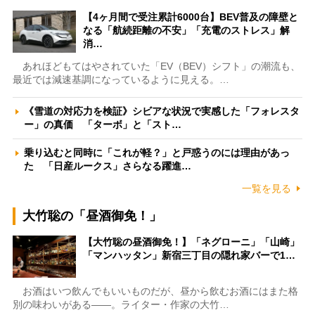
【4ヶ月間で受注累計6000台】BEV普及の障壁と
なる「航続距離の不安」「充電のストレス」解
消…
あれほどもてはやされていた「EV（BEV）シフト」の潮流も、
最近では減速基調になっているように見える。…
《雪道の対応力を検証》シビアな状況で実感した「フォレスタ
ー」の真価 「ターボ」と「スト…
乗り込むと同時に「これが軽？」と戸惑うのには理由があっ
た 「日産ルークス」さらなる躍進…
一覧を見る
大竹聡の「昼酒御免！」
【大竹聡の昼酒御免！】「ネグローニ」「山崎」
「マンハッタン」新宿三丁目の隠れ家バーで1…
お酒はいつ飲んでもいいものだが、昼から飲むお酒にはまた格
別の味わいがある――。ライター・作家の大竹…