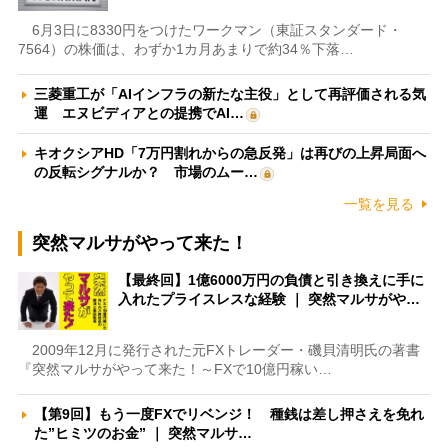
6月3日に8330円をつけたワークマン（東証スタンダード・
7564）の株価は、わずか1カ月あまりで約34％下落…
三菱重工が「AIインフラの新たな主役」として再評価される気
運 エヌビディアとの提携でAI…
キオクシアHD「7万円割れからの急反発」は再びの上昇局面へ
の反転シグナルか？ 市場のムー…
一覧を見る
突然マルサがやって来た！
【最終回】1億6000万円の負債と引き換えに手に
入れたプライスレスな経験 ｜ 突然マルサがや…
2009年12月に発行された元FXトレーダー・磯貝清明氏の著書
『突然マルサがやって来た！～FXで10億円稼い…
【第9回】もう一度FXでリベンジ！ 種銭は差し押さえを免れ
た”ヒミツのお金” ｜ 突然マルサ…