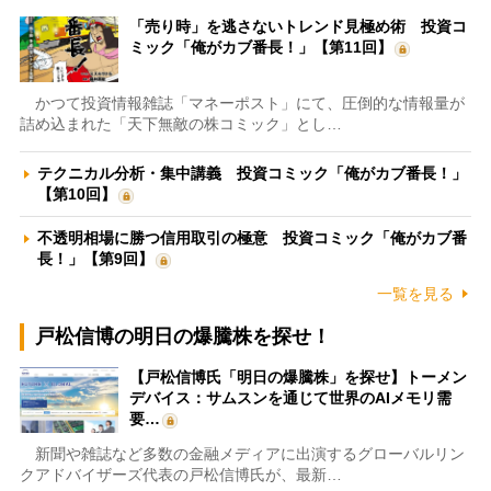
「売り時」を逃さないトレンド見極め術 投資コ
ミック「俺がカブ番長！」【第11回】
かつて投資情報雑誌「マネーポスト」にて、圧倒的な情報量が
詰め込まれた「天下無敵の株コミック」とし…
テクニカル分析・集中講義 投資コミック「俺がカブ番長！」
【第10回】
不透明相場に勝つ信用取引の極意 投資コミック「俺がカブ番
長！」【第9回】
一覧を見る
戸松信博の明日の爆騰株を探せ！
【戸松信博氏「明日の爆騰株」を探せ】トーメン
デバイス：サムスンを通じて世界のAIメモリ需
要…
新聞や雑誌など多数の金融メディアに出演するグローバルリン
クアドバイザーズ代表の戸松信博氏が、最新…