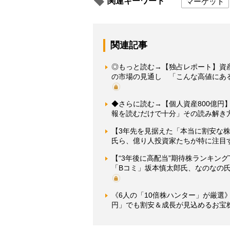
関連キーワード
マーケット
関連記事
◎もっと読む→【独占レポート】資産
の市場の見通し 「こんな高値にあ
◆さらに読む→【個人資産800億円
報を読むだけで十分」その読み解き
【3年先を見据えた「本当に割安な株」
氏ら、億り人投資家たちが特に注目
【“3年後に高配当”期待株ランキン
「Bコミ」坂本慎太郎氏、なのなの
《6人の「10倍株ハンター」が厳選》
円」でも割安＆成長が見込めるお宝