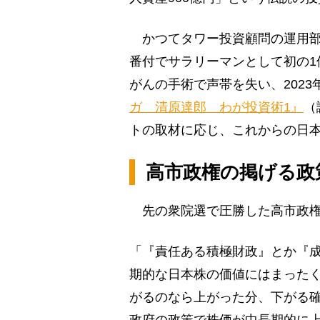
かつてタワー投資顧問の運用部長
番付でサラリーマンとして初の1位
がんの手術で声帯を失い、202
ガ 清原達郎 わが投資術1』
（
トの取材に応じ、これからの日
高市政権の掲げる政
先の衆院選で圧勝した高市政権
「『責任ある積極財政』とか『
期的な日本株の価値にはまった
がるのなら上がった分、下がる