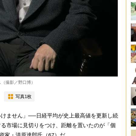
ス（撮影／野口博）
写真1枚
けません」──日経平均が史上最高値を更新し続
する市場に見切りをつけ、距離を置いたのが「個
資家・清原達郎氏（67）だ。