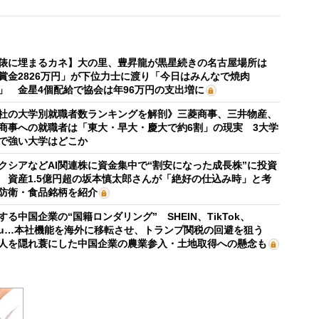
俵に埋まるカネ】大の里、豊昇龍が黒星続きの名古屋場所は
賞金2826万円」が下位力士に渡り「今日はみんなで焼肉
」 金星4個配給で協会は年96万円の支出増に
社の大学別就職者数ランキングを解剖》三菱商事、三井物産、
商事への就職者は「東大・早大・慶大で約6割」の現実 3大学
で強い大学はどこか
クシアなどAI関連株に資金集中で“割安になった成長株”に投資
 資産1.5億円超の坂本慎太郎さんが「絶好の仕込み時」と考
防衛・食品銘柄を紹介
する中国企業の“国籍ロンダリング” SHEIN、TikTok、
mu…本社機能を海外に移転させ、トランプ関税の回避を狙う
人を隠れ蓑にした中国企業の農業参入・土地取得への懸念も