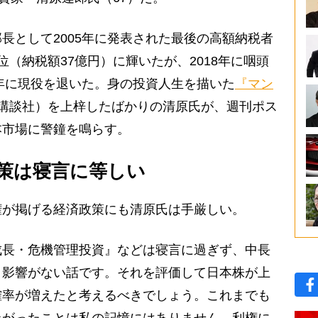
として2005年に発表された最後の高額納税者
（納税額37億円）に輝いたが、2018年に咽頭
3年に現役を退いた。身の投資人生を描いた
『マン
講談社）を上梓したばかりの清原氏が、週刊ポス
本市場に警鐘を鳴らす。
策は寝言に等しい
が掲げる経済政策にも清原氏は手厳しい。
成長・危機管理投資』などは寝言に過ぎず、中長
く影響がない話です。それを評価して日本株が上
確率が増えたと考えるべきでしょう。これまでも