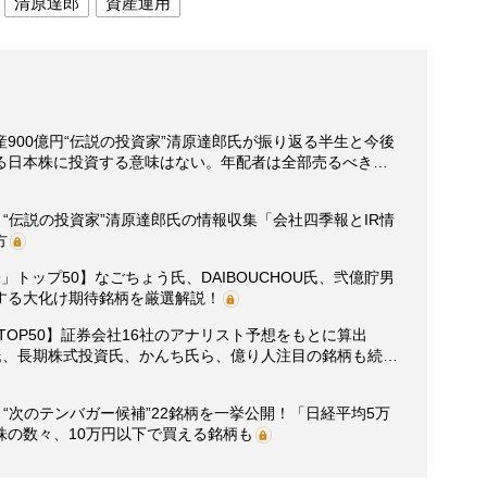
清原達郎
資産運用
900億円“伝説の投資家”清原達郎氏が振り返る半生と今後
る日本株に投資する意味はない。年配者は全部売るべき…
】“伝説の投資家”清原達郎氏の情報収集「会社四季報とIR情
方
トップ50】なごちょう氏、DAIBOUCHOU氏、弐億貯男
する大化け期待銘柄を厳選解説！
グTOP50】証券会社16社のアナリスト予想をもとに算出
氏、長期株式投資氏、かんち氏ら、億り人注目の銘柄も続…
“次のテンバガー候補”22銘柄を一挙公開！「日経平均5万
株の数々、10万円以下で買える銘柄も