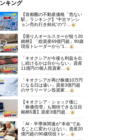
ンキング
【首都圏の不動産価格「危ない
駅」ランキング】“中古マンシ
ョン売れ行き鈍化”のワ…
【億り人オールスターが狙う20
銘柄】「総資産69億円超」90歳
現役トレーダーから“1…
「キオクシアが今後も利益を出
し続けるかは分からない」資産
11億円の個人投資家…
「キオクシアが再び株価10万円
になる日は遠い」資産3億円超
のサラリーマン投資家…
【キオクシア・ショック後に
「株価倍増」も期待できる注目
銘柄5選】資産3億円超…
「AI・半導体関連が“本命”であ
ることに変わりはない」資産20
億円超の90歳現役トレ…