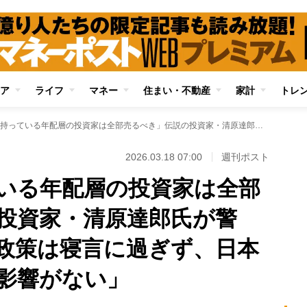
ア
ライフ
マネー
住まい・不動産
家計
トレ
「日本株を持っている年配層の投資家は全部売るべき」伝説の投資家・清原達郎氏が警鐘 「高市政権の政策は寝言に過ぎず、日本株の価値には全く影響がない」
2026.03.18 07:00
週刊ポスト
いる年配層の投資家は全部
投資家・清原達郎氏が警
政策は寝言に過ぎず、日本
影響がない」