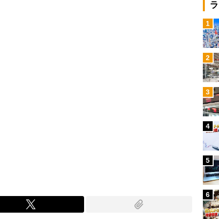
Loaded
:
ラ
89.01%
/
1
2
3
4
5
6