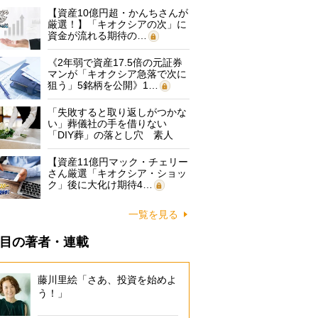
【資産10億円超・かんちさんが
厳選！】「キオクシアの次」に
資金が流れる期待の…
《2年弱で資産17.5倍の元証券
マンが「キオクシア急落で次に
狙う」5銘柄を公開》1…
「失敗すると取り返しがつかな
い」葬儀社の手を借りない
「DIY葬」の落とし穴 素人
に…
【資産11億円マック・チェリー
さん厳選「キオクシア・ショッ
ク」後に大化け期待4…
一覧を見る
目の著者・連載
藤川里絵「さあ、投資を始めよ
う！」