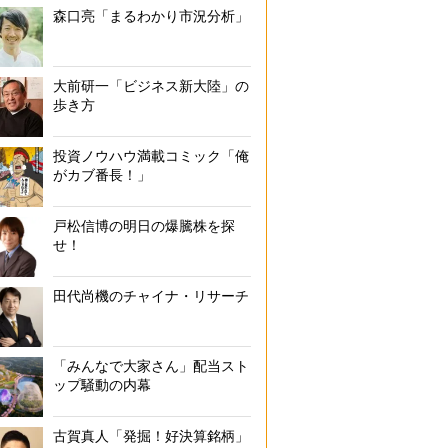
森口亮「まるわかり市況分析」
大前研一「ビジネス新大陸」の
歩き方
投資ノウハウ満載コミック「俺
がカブ番長！」
戸松信博の明日の爆騰株を探
せ！
田代尚機のチャイナ・リサーチ
「みんなで大家さん」配当スト
ップ騒動の内幕
古賀真人「発掘！好決算銘柄」