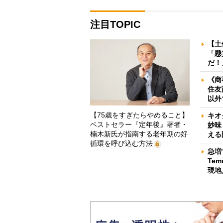
注目TOPIC
【土
「懸
だ！
《商
住友
以外
【75歳をすぎたらやめること】
キオ
ベストセラー『定年後』著者・
妙味
楠木新氏が指南する老年期の好
える
循環を呼び込む方法
急増
Te
現地